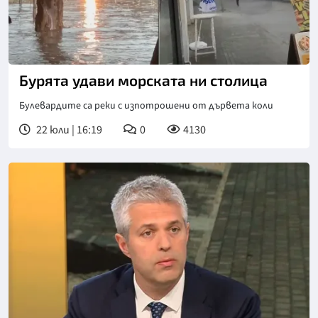
Бурята удави морската ни столица
Булевардите са реки с изпотрошени от дървета коли
22 юли | 16:19
0
4130