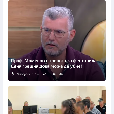
Проф. Момеков с тревога за фентанила:
Една грешна доза може да убие!
09 август | 10:36
0
202
Снимка: бТВ