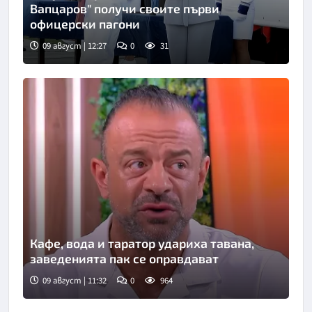
Вапцаров" получи своите първи
офицерски пагони
09 август | 12:27
0
31
Кафе, вода и таратор удариха тавана,
заведенията пак се оправдават
09 август | 11:32
0
964
Снимка: бТВ