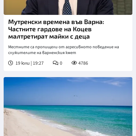
Снимка: Нова телевизия
Мутренски времена във Варна:
Частните гардове на Коцев
малтретират майки с деца
Местните са пропищели от агресивното поведение на
служителите на варненския кмет
19 юли | 19:27
0
4786