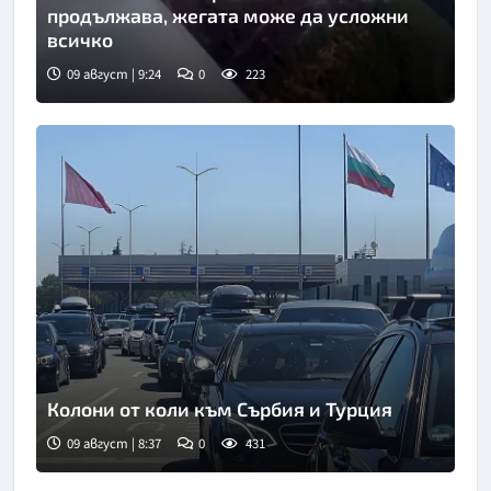
продължава, жегата може да усложни
всичко
09 август | 9:24
0
223
Снимка: Нова телевизия
Колони от коли към Сърбия и Турция
09 август | 8:37
0
431
Снимка: БНТ