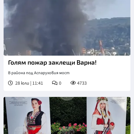
Голям пожар заклещи Варна!
В района под Аспаруховия мост
28 юли | 11:41
0
4733