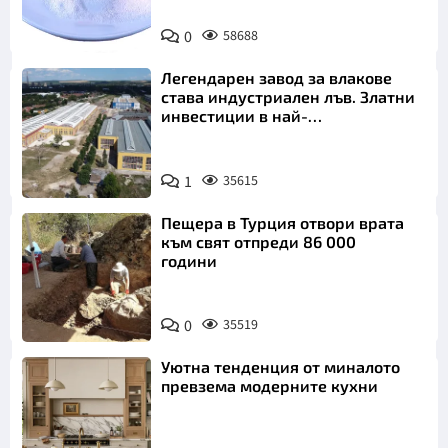
Снимка:
0
58688
Пиксабей
Легендарен завод за влакове
става индустриален лъв. Златни
инвестиции в най-
аристократичния ни град
1
35615
Пещера в Турция отвори врата
към свят отпреди 86 000
години
0
35519
Уютна тенденция от миналото
превзема модерните кухни