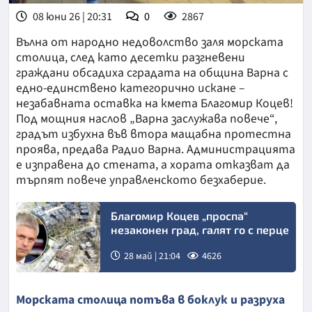
08 юни 26 | 20:31
0
2867
Вълна от народно недоволство заля морската
столица, след като десетки разгневени
граждани обсадиха сградата на община Варна с
едно-единствено категорично искане –
незабавната оставка на кмета Благомир Коцев!
Под мощния наслов „Варна заслужава повече“,
градът избухна във втора мащабна протестна
проява, предава Радио Варна. Администрацията
е изправена до стената, а хората отказват да
търпят повече управленското безхаберие.
Благомир Коцев „проспа“
незаконен град, галят го с перце
28 май | 21:04
4626
Морската столица потъва в боклук и разруха