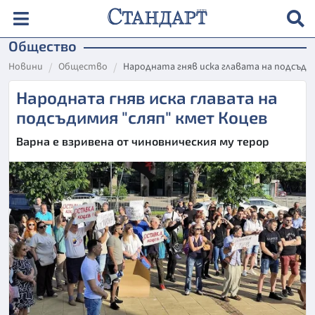
Общество
Новини
Общество
Народната гняв иска главата на подсъди
Народната гняв иска главата на
подсъдимия "сляп" кмет Коцев
Варна е взривена от чиновническия му терор