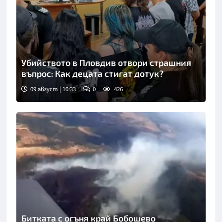
Убийството в Пловдив отвори страшния
въпрос: Как децата стигат дотук?
09 август | 10:33
0
426
Снимка: БТА
Битката с огъня край Бобошево