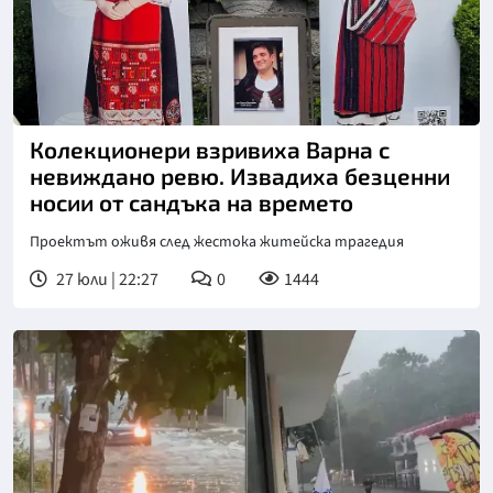
Колекционери взривиха Варна с
невиждано ревю. Извадиха безценни
носии от сандъка на времето
Проектът оживя след жестока житейска трагедия
27 юли | 22:27
0
1444