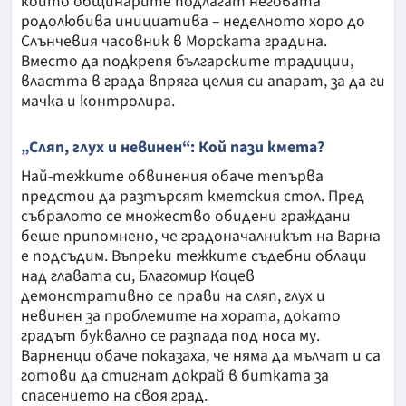
които общинарите подлагат неговата
родолюбива инициатива – неделното хоро до
Слънчевия часовник в Морската градина.
Вместо да подкрепя българските традиции,
властта в града впряга целия си апарат, за да ги
мачка и контролира.
„Сляп, глух и невинен“: Кой пази кмета?
Най-тежките обвинения обаче тепърва
предстои да разтърсят кметския стол. Пред
събралото се множество обидени граждани
беше припомнено, че градоначалникът на Варна
е подсъдим. Въпреки тежките съдебни облаци
над главата си, Благомир Коцев
демонстративно се прави на сляп, глух и
невинен за проблемите на хората, докато
градът буквално се разпада под носа му.
Варненци обаче показаха, че няма да мълчат и са
готови да стигнат докрай в битката за
спасението на своя град.