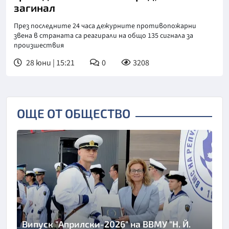
загинал
През последните 24 часа дежурните противопожарни
звена в страната са реагирали на общо 135 сигнала за
произшествия
28 юни | 15:21
0
3208
ОЩЕ ОТ ОБЩЕСТВО
Випуск "Априлски-2026" на ВВМУ "Н. Й.