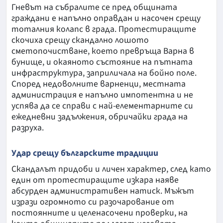
Гневът на събралите се пред общината
граждани е напълно оправдан и насочен срещу
тоталния колапс в града. Протестиращите
скочиха срещу скандално лошото
сметопочистване, което превръща Варна в
бунище, и окаяното състояние на пътната
инфраструктура, заприличала на бойно поле.
Според недоволните варненци, местната
администрация е напълно импотентна и не
успява да се справи с най-елементарните си
ежедневни задължения, обричайки града на
разруха.
Удар срещу българските традиции
Скандалът придоби и личен характер, след като
един от протестиращите изкара наяве
абсурден административен натиск. Мъжът
изрази огромното си разочарование от
постоянните и целенасочени проверки, на