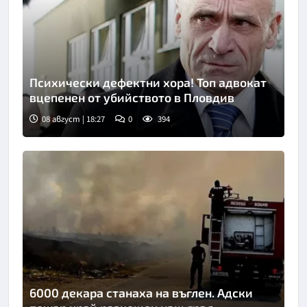
Психически дефектни хора! Топ адвокат
вцепенен от убийството в Пловдив
08 август | 18:27
0
394
6000 декара станаха на въглен. Адски