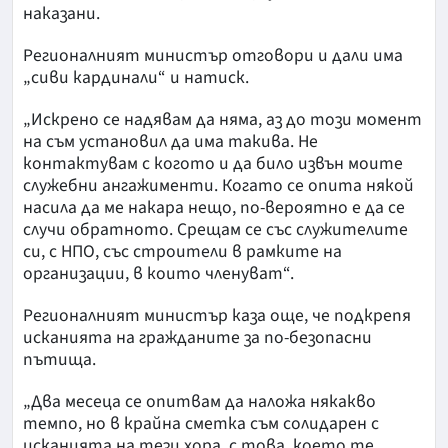
наказани.
Регионалният министър отговори и дали има
„сиви кардинали“ и натиск.
„Искрено се надявам да няма, аз до този момент
на съм установил да има такива. Не
контактувам с когото и да било извън моите
служебни ангажименти. Когато се опита някой
насила да ме накара нещо, по-вероятно е да се
случи обратното. Срещам се със служителите
си, с НПО, със строители в рамките на
организации, в които членуват“.
Регионалният министър каза още, че подкрепя
исканията на гражданите за по-безопасни
пътища.
„Два месеца се опитвам да наложа някакво
темпо, но в крайна сметка съм солидарен с
исканията на тези хора, с това, което те