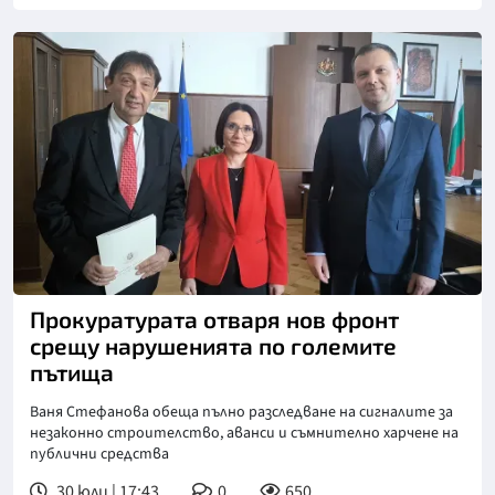
Прокуратурата отваря нов фронт
срещу нарушенията по големите
пътища
Ваня Стефанова обеща пълно разследване на сигналите за
незаконно строителство, аванси и съмнително харчене на
публични средства
30 юли | 17:43
0
650