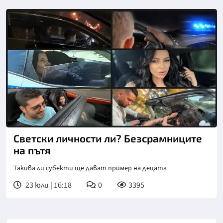
Светски личности ли? Безсрамниците
на пътя
Такива ли субекти ще дават пример на децата
23 юли | 16:18
0
3395