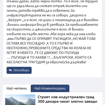
тъмни дрехи ,като черни котки .То е ясно ,че трудно
ще ги задължиш да сложат отраж.жилетки или
ленти,затова трябва да е осветено.За
инфраструктурата не ми се говори ,защото е
,,Бейрут ,,и е ясно ,че дори и пешеходеца да е виновен
,винаги шофьора влиза в затвора.За превишаването
на скоростта ,и джигитите е ясно .И винаги
глобите на първо място ,Абе хора нека да има глоби
,ама ПЪРВО ДА СЕ ОПРАВЯТ ПЪТИЩАТА ,НО МАЙ ТОВА
ОСТАВА ВСЕ ПОСЛЕДНО ,А ТО Е ПЪРВО И
НЕОТЛОЖНО,ПРЕВОЗНИТЕ СРЕДСТВА НА КОЛЕЛА НЕ
ЛЕТЯТ В НЕБЕТО ,ТЕ СЕ ДВИЖАТ ПО ПЪТИЩА
.....ПЪТИЩА И ТО КАКВИ !?....БЪЛГАРСКИ, КОИТО СА
АБСОЛЮТНА ТРАГЕДИЯ за европейска държава!
Отговори
Име
*
Най-четени
Най-коментирани
Строят нов индустриален град.
Email
300 декара чакат златни заводи