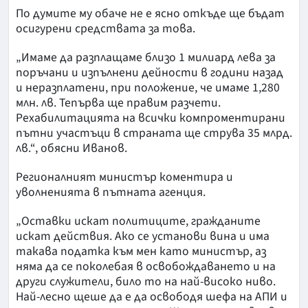
По думите му обаче не е ясно откъде ще бъдат
осигурени средствата за това.
„Имаме да разплащаме близо 1 милиард лева за
поръчани и изпълнени дейности в години назад
и неразплатени, при положение, че имаме 1,280
млн. лв. Тепърва ще правим разчети.
Рехабилитацията на всички компроментирани
пътни участъци в страната ще струва 35 млрд.
лв.“, обясни Иванов.
Регионалният министър коментира и
уволненията в пътната агенция.
„Оставки искат политиците, гражданите
искат действия. Ако се установи вина и има
такава податка към мен като министър, аз
няма да се поколебая в освобождаването и на
други служители, било то на най-високо ниво.
Най-лесно щеше да е да освободя шефа на АПИ и