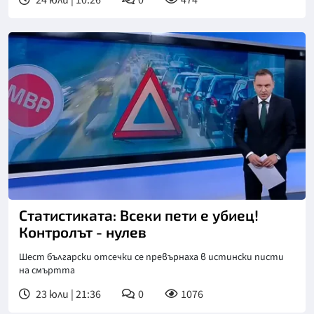
24 юли | 10:26
0
474
Статистиката: Всеки пети е убиец!
Контролът - нулев
Шест български отсечки се превърнаха в истински писти
на смъртта
23 юли | 21:36
0
1076