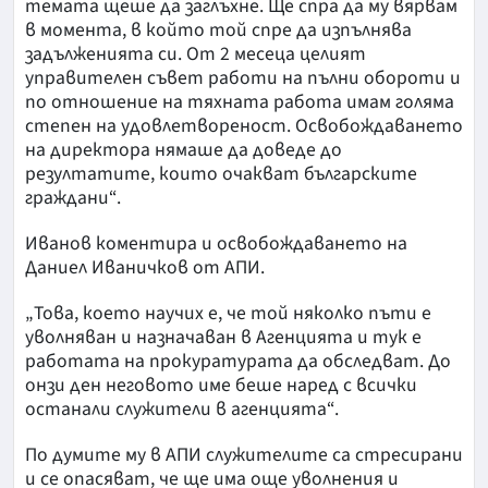
темата щеше да заглъхне. Ще спра да му вярвам
в момента, в който той спре да изпълнява
задълженията си. От 2 месеца целият
управителен съвет работи на пълни обороти и
по отношение на тяхната работа имам голяма
степен на удовлетвореност. Освобождаването
на директора нямаше да доведе до
резултатите, които очакват българските
граждани“.
Иванов коментира и освобождаването на
Даниел Иваничков от АПИ.
„Това, което научих е, че той няколко пъти е
уволняван и назначаван в Агенцията и тук е
работата на прокуратурата да обследват. До
онзи ден неговото име беше наред с всички
останали служители в агенцията“.
По думите му в АПИ служителите са стресирани
и се опасяват, че ще има още уволнения и