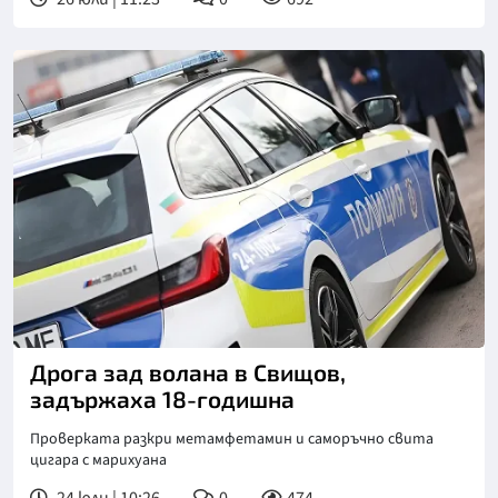
Снимка: БТА
Дрога зад волана в Свищов,
задържаха 18-годишна
Проверката разкри метамфетамин и саморъчно свита
цигара с марихуана