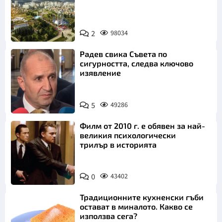
Коментар
*
2
98034
Радев свика Съвета по
сигурността, следва ключово
изявление
5
49286
Откажи
Филм от 2010 г. е обявен за най-
великия психологически
трилър в историята
0
43402
Традиционните кухненски гъби
остават в миналото. Какво се
използва сега?