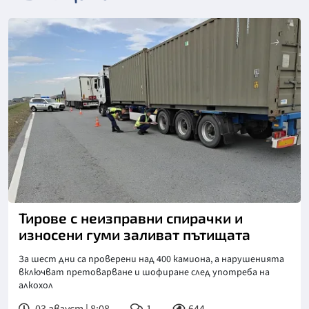
Снимка: МВР
Тирове с неизправни спирачки и
износени гуми заливат пътищата
За шест дни са проверени над 400 камиона, а нарушенията
включват претоварване и шофиране след употреба на
алкохол