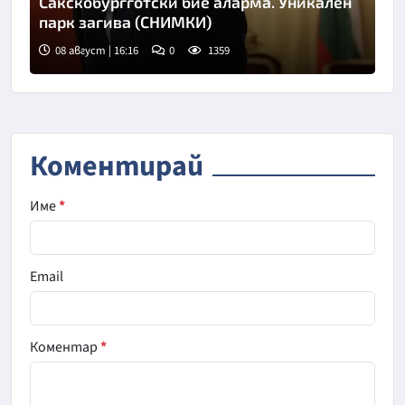
Сакскобургготски бие аларма. Уникален
парк загива (СНИМКИ)
08 август | 16:16
0
1359
Коментирай
Име
*
Email
Коментар
*