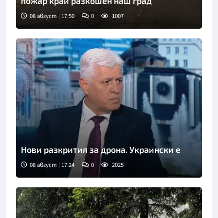
пожар край разкошен наш град
08 август | 17:50
0
1007
Нови разкрития за дрона. Украински е
08 август | 17:24
0
2025