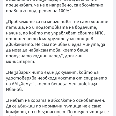
преценяват, че не е направено, са абсолютно
прави и ги подкрепям на 100%“.
„Проблемите са на много нива - не само лошите
пътища, но и подготовката на водачите,
начина, по който те управляват своите МПС,
отношението към другите участници в
движението. Не съм почивал и една минута, за
да мога да наваксам това, което беше
пропуснато години наред“, допълни
министърът.
„Не заварих нито един документ, който да
удостоверява необходимостта от спирането
на АМ „Хемус“, което беше за мен шок, каза
Иванов.
„Гневът на хората е абсолютно основателен.
Да се движиш по нормални пътища не е само
комфорт, но и безопасност. По тези пътища се