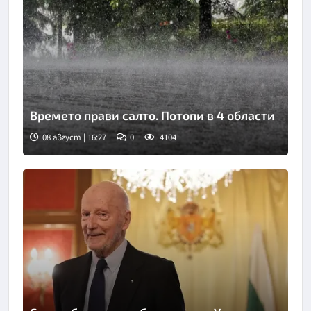
Времето прави салто. Потопи в 4 области
08 август | 16:27
0
4104