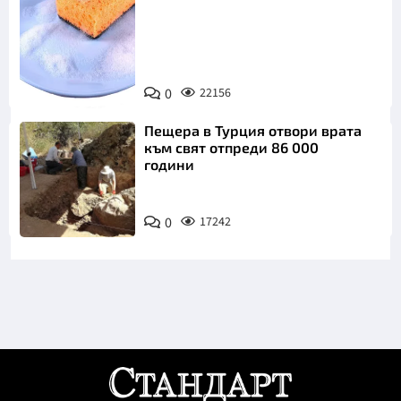
Снимка:
0
22156
Пиксабей
Пещера в Турция отвори врата
към свят отпреди 86 000
години
0
17242