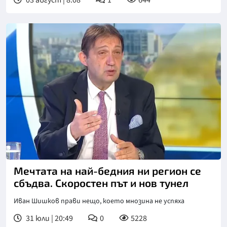
03 август | 8:08
1
644
Снимка: БНТ
Мечтата на най-бедния ни регион се
сбъдва. Скоростен път и нов тунел
Иван Шишков прави нещо, което мнозина не успяха
31 юли | 20:49
0
5228