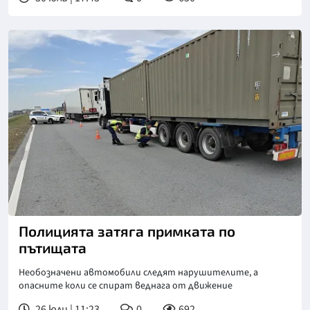
Снимка: МВР
Полицията затяга примката по
пътищата
Необозначени автомобили следят нарушителите, а
опасните коли се спират веднага от движение
26 юли | 11:23
0
692