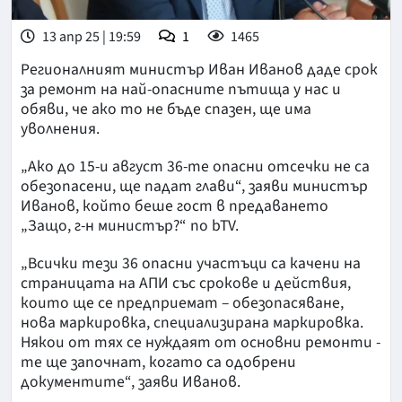
13 апр 25 | 19:59
1
1465
Регионалният министър Иван Иванов даде срок
за ремонт на най-опасните пътища у нас и
обяви, че ако то не бъде спазен, ще има
уволнения.
„Ако до 15-и август 36-те опасни отсечки не са
обезопасени, ще падат глави“, заяви министър
Иванов, който беше гост в предаването
„Защо, г-н министър?“ по bTV.
„Всички тези 36 опасни участъци са качени на
страницата на АПИ със срокове и действия,
които ще се предприемат – обезопасяване,
нова маркировка, специализирана маркировка.
Някои от тях се нуждаят от основни ремонти -
те ще започнат, когато са одобрени
документите“, заяви Иванов.