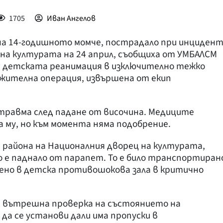
1705
Иван Ангелов
на 14-годишното момче, пострадало при инциден
 на културата на 24 април, съобщиха от УМБАЛСМ
 в детската реанимация в изключително тежко
лжителна операция, извършена от екип
а травма след падане от височина. Медиците
 му, но към момента няма подобрение.
 района на Националния дворец на културата,
 е паднало от парапет. То е било транспортиран
ено в детска противошокова зала в критично
ла вътрешна проверка на състоянието на
да се установи дали има пропуски в