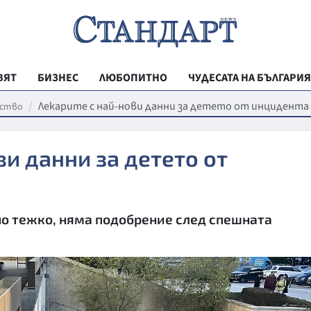
ВЯТ
БИЗНЕС
ЛЮБОПИТНО
ЧУДЕСАТА НА БЪЛГАРИЯ
РЕГИОНАЛНИ
Лекарите с най-нови данни за детето от инцидента
ство
ВЕСТНИК СТА
ви данни за детето от
МЛАДЕЖКА АК
ЗДРАВЕ
ОБРАЗОВАНИ
о тежко, няма подобрение след спешната
МОЯТ ГРАД
ТЕХНОЛОГИИ
ДА!НА БЪЛГАР
ДА! НА БЪЛГ