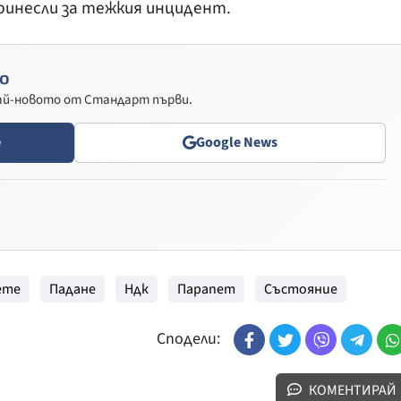
ринесли за тежкия инцидент.
о
най-новото от Стандарт първи.
e
Google News
ете
Падане
Ндк
Парапет
Състояние
Сподели:
КОМЕНТИРАЙ