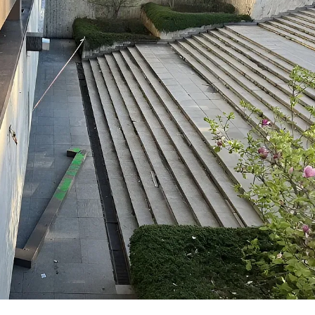
КУЛТУРА
ПРАВОСЪДИЕ
КРИМИ
КИБЕРЗАЩИТ
ВЯРА
ОБЯВИ
ВОЙНАТА В У
ВРЕМЕТО