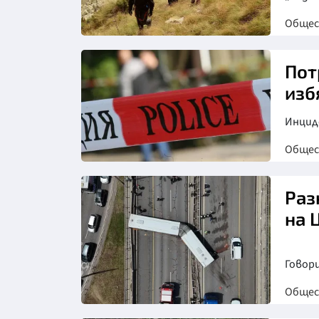
Обще
Пот
изб
Инциде
Обще
Раз
на 
Говори
Обще
Снимка: БТА