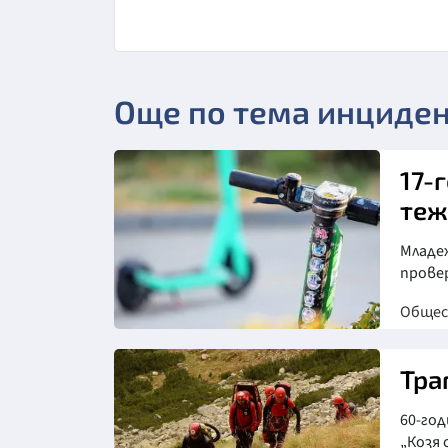
Още по тема инциде
17-
теж
Младеж
прове
Обще
Тра
60-го
„Козя 