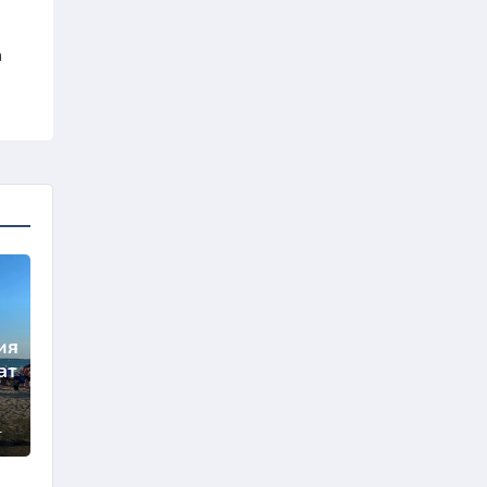
а
ия
ат
а
1