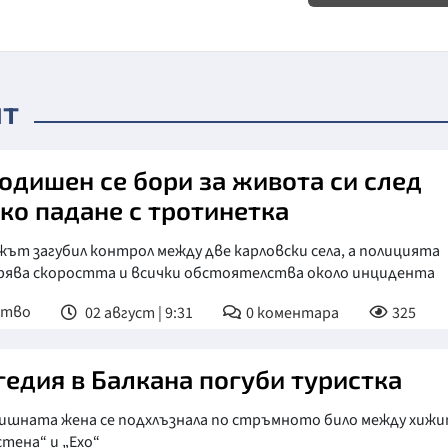
нт
годишен се бори за живота си след
ко падане с тротинетка
ът загубил контрол между две карловски села, а полицията
рява скоростта и всички обстоятелства около инцидента
ство
02 август | 9:31
0
коментара
325
гедия в Балкана погуби туристка
дишната жена се подхлъзнала по стръмното било между хиж
стена“ и „Ехо“