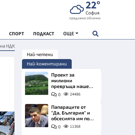
22°
София
предимно облачно
СПОРТ
ПОДКАСТ
ОЩЕ
 на НДК
Най-четени
НДАРТ
Най-коментирани
АДЕМИЯ "ЧУДЕСАТА НА БЪЛГАРИЯ"
Проект за
милиони
превръща наше
Е
село в магнит за
0
24486
туристи
Папараците от
"Да, България" и
обсесията им по
СКАТА ХРАНА
Пеевски
0
11368
АРСКАТА ИКОНОМИКА