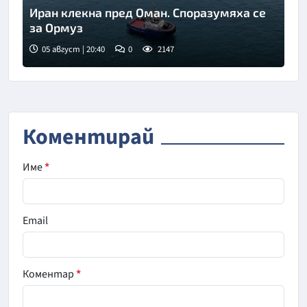
Иран клекна пред Оман. Споразумяха се
за Ормуз
05 август | 20:40
0
2147
Коментирай
Име
*
Email
Коментар
*