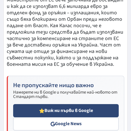
и как да се използват 6,6 милиарда евро за
отделен фонд за оръжия – изплащания, които
също бяха блокирани от Орбан преди неговото
падане от власт. Кая Калас посочи, че е
предложила тези средства да бъдат използвани
частично за компенсиране на страните от ЕС
за вече доставени оръжия на Украйна. Част от
сумата ще отиде за финансиране на нови
съвместни покупки, както и за поддържане на
военната мисия на ЕС за обучение в Украйна.
Не пропускайте нищо важно
Намерете ни в Google и получавайте най-новото от
Стандарт първи.
Виж ни първи в Google
Google News