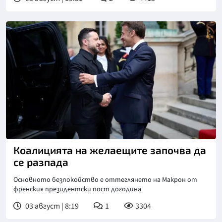
Коалицията на желаещите започва да
се разпада
Основното безпокойство е оттеглянето на Макрон от
френския президентски пост догодина
03 август | 8:19
1
3304