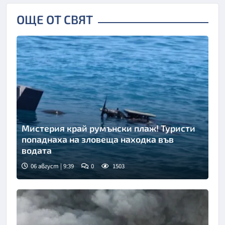
ОЩЕ ОТ СВЯТ
Мистерия край румънски плаж! Туристи
попаднаха на зловеща находка във
водата
06 август | 9:39
0
1503