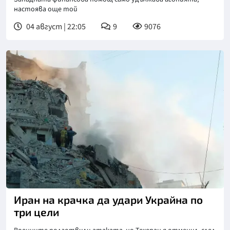
настоява още той
04 август | 22:05
9
9076
Снимка: ДСНС
Иран на крачка да удари Украйна по
три цели