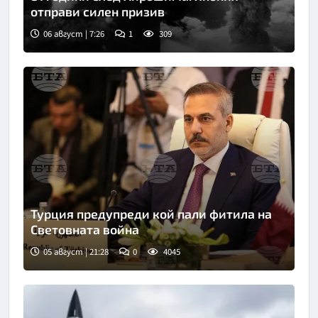
отправи силен призив
06 август | 7:26
1
309
Турция предупреди кой пали фитила на
Световната война
05 август | 21:28
0
4045