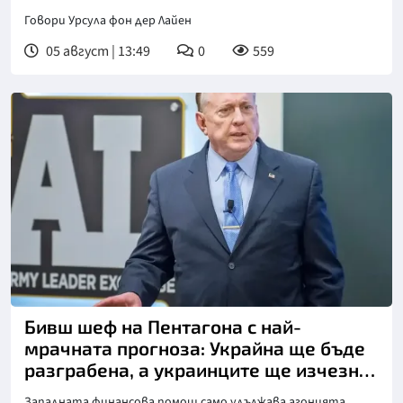
Говори Урсула фон дер Лайен
05 август | 13:49
0
559
Бивш шеф на Пентагона с най-
мрачната прогноза: Украйна ще бъде
разграбена, а украинците ще изчезнат
като народ!
Западната финансова помощ само удължава агонията,