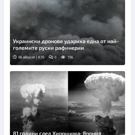
Украински дронове удариха една от най-
големите руски рафинерии
06 август | 8:35
0
756
81 години след Хирошима: Япония