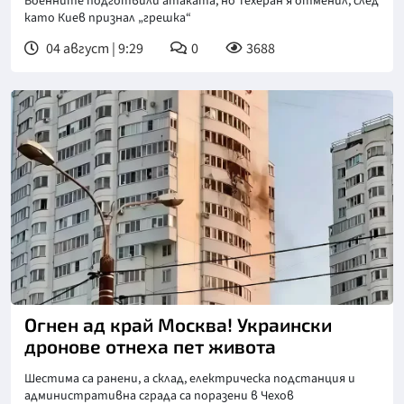
Военните подготвили атаката, но Техеран я отменил, след
като Киев признал „грешка“
04 август | 9:29
0
3688
Огнен ад край Москва! Украински
дронове отнеха пет живота
Шестима са ранени, а склад, електрическа подстанция и
административна сграда са поразени в Чехов