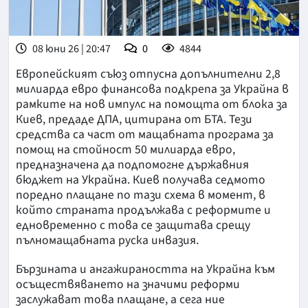
08 юни 26 | 20:47
0
4844
Европейският съюз отпусна допълнителни 2,8
милиарда евро финансова подкрепа за Украйна в
рамките на нов импулс на помощта от блока за
Киев, предаде ДПА, цитирана от БТА. Тези
средства са част от мащабната програма за
помощ на стойност 50 милиарда евро,
предназначена да подпомогне държавния
бюджет на Украйна. Киев получава седмото
поредно плащане по тази схема в момент, в
който страната продължава с реформите и
едновременно с това се защитава срещу
пълномащабната руска инвазия.
Бързината и ангажираността на Украйна към
осъществяването на значими реформи
заслужават това плащане, а сега ние