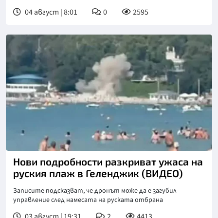
04 август | 8:01
0
2595
Нови подробности разкриват ужаса на
руския плаж в Геленджик (ВИДЕО)
Записите подсказват, че дронът може да е загубил
управление след намесата на руската отбрана
03 август | 19:31
2
4413