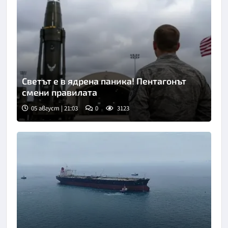
Светът е в ядрена паника! Пентагонът
смени правилата
05 август | 21:03
0
3123