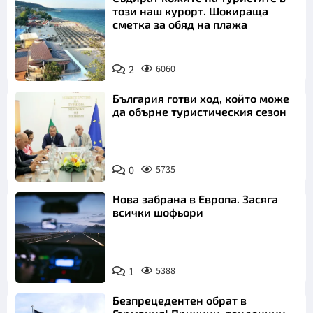
този наш курорт. Шокираща
сметка за обяд на плажа
2
6060
България готви ход, който може
да обърне туристическия сезон
0
5735
Нова забрана в Европа. Засяга
всички шофьори
1
5388
Безпрецедентен обрат в