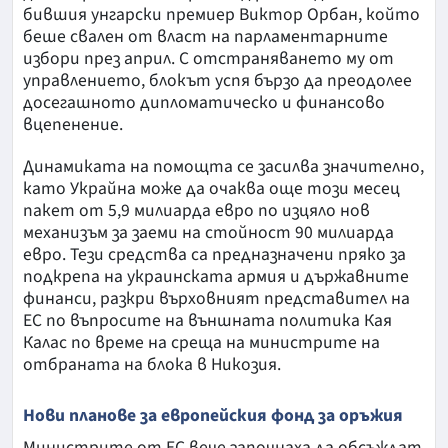
бившия унгарски премиер Виктор Орбан, който
беше свален от власт на парламентарните
избори през април. С отстраняването му от
управлението, блокът успя бързо да преодолее
досегашното дипломатическо и финансово
вцепенение.
Динамиката на помощта се засилва значително,
като Украйна може да очаква още този месец
пакет от 5,9 милиарда евро по изцяло нов
механизъм за заеми на стойност 90 милиарда
евро. Тези средства са предназначени пряко за
подкрепа на украинската армия и държавните
финанси, разкри върховният представител на
ЕС по въпросите на външната политика Кая
Калас по време на среща на министрите на
отбраната на блока в Никозия.
Нови планове за европейския фонд за оръжия
Министрите от ЕС вече започнаха да обсъждат