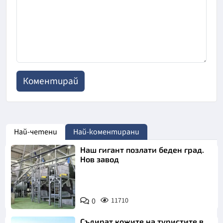
Най-четени
Най-коментирани
Наш гигант позлати беден град.
Нов завод
0
11710
Съдират кожите на туристите в