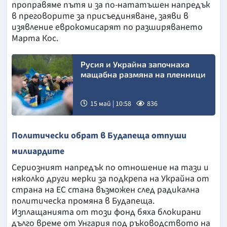
проправяме пътя и за по-нататъшен напредък
в преговорите за присъединяване, заяви в
изявление еврокомисарят по разширяването
Марта Кос.
Русия и Украйна започнаха
мащабна размяна на пленници
15 май | 10:58
836
Снимка:
Политически обрат в Будапеща отпуши
Укринформ
милиардите
Сериозният напредък по отношение на тази и
няколко други мерки за подкрепа на Украйна от
страна на ЕС стана възможен след радикална
политическа промяна в Будапеща.
Изплащанията от този фонд бяха блокирани
дълго време от Унгария под ръководството на