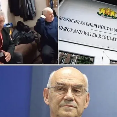
КУЛТУРА
ПРАВОСЪДИЕ
КРИМИ
КИБЕРЗАЩИТ
ВЯРА
ОБЯВИ
ВОЙНАТА В У
ВРЕМЕТО