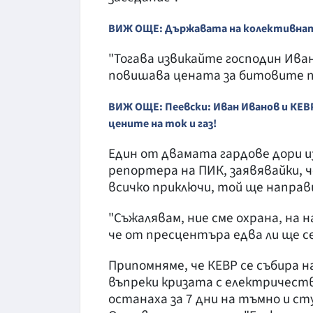
ВИЖ ОЩЕ: Държавата на колективна
"Тогава извикайте господин Ивано
повишава цената за битовите п
ВИЖ ОЩЕ: Пеевски: Иван Иванов и КЕВ
цените на ток и газ!
Един от двамата гардове дори из
репортера на ПИК, заявявайки, ч
всичко приключи, той ще направ
"Съжалявам, ние сме охрана, на н
че от пресцентъра едва ли ще се
Припомняме, че КЕВР се събира н
въпреки кризата с електричеств
останаха за 7 дни на тъмно и ст