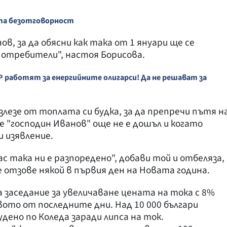
та безотговорност
в, за да обясни как така от 1 януари ще се
отребители", настоя Борисова.
Р работят за енергийните олигарси! Да не решават за
лезе от топлата си будка, за да препречи пътя н
е "господин Иванов" още не е дошъл и когато
и изявление.
ас така ни е разпоредено", добави той и отбеляза,
 отзове някой в първия ден на Новата година.
а заседание за увеличаване цената на тока с 8%
ото от последните дни. Над 10 000 българи
удено по Коледа заради липса на ток.