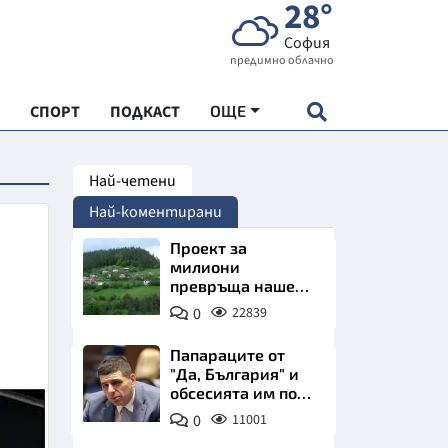
28°
София
предимно облачно
СПОРТ
ПОДКАСТ
ОЩЕ
Най-четени
НДАРТ
Най-коментирани
АДЕМИЯ "ЧУДЕСАТА НА БЪЛГАРИЯ"
Проект за
милиони
превръща наше
Е
село в магнит за
0
22839
туристи
Папараците от
"Да, България" и
обсесията им по
СКАТА ХРАНА
Пеевски
0
11001
АРСКАТА ИКОНОМИКА