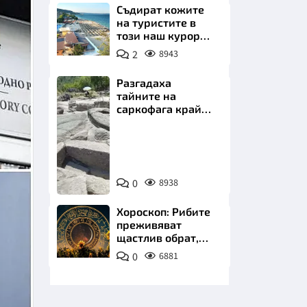
Съдират кожите
на туристите в
този наш курорт.
Шокираща
2
8943
сметка за обяд на
плажа
Разгадаха
тайните на
НИЦИ
саркофага край
Перперикон
Снимка:
Bulgaria
ON
КРАЙНА
0
8938
AIR
Хороскоп: Рибите
преживяват
щастлив обрат,
Телецът започва
0
6881
важна промяна