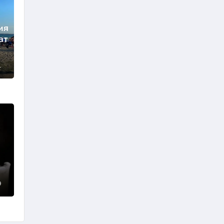
ия
ат
а
1
9