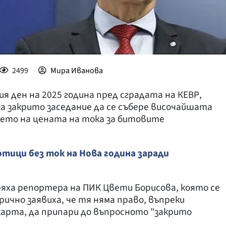
2499
Мира Иванова
ия ден на 2025 година пред сградата на КЕВР,
на закрито заседание да се събере височайшата
нето на цената на тока за битовите
тици без ток на Нова година заради
ряха репортера на ПИК Цвети Борисова, която се
рично заявиха, че тя няма право, въпреки
арта, да припари до въпросното "закрито