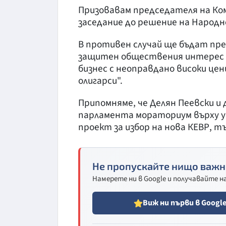
Призовавам председателя на Ко
заседание до решение на Народн
В противен случай ще бъдат пре
защитен обществения интерес и 
бизнес с неоправдано високи цен
олигарси".
Припомняме, че Делян Пеевски 
парламента мораториум върху у
проект за избор на нова КЕВР, 
Не пропускайте нищо важн
Намерете ни в Google и получавайте 
Виж ни първи в Googl