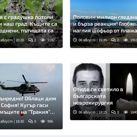
я с градушка потопи
Половин милион гледан
и наш град. Къщите са
и бърза реакция! Глобяв
однени, пътищата са
наглия шофьор от плаж
кирани
 август | 20:28
2
3182
06 август | 19:35
0
196
Отиде си светило в
българската
ънредно! Облаци дим
неврохирургия
 София! Кугър гаси
мъците на "Тракия"
06 август | 18:15
0
184
НОВЕНА
 август | 18:30
0
996
мка: БТА