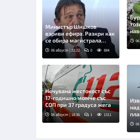
Бур
тоз
Министър Шишков
нав
взриви ефира. Разкри как
бло
се обира магистрала
06
"Хемус"
06 август | 22:22
0
884
Снимка: БТА
Нечувана жестокост със
17-годишно момче със
Изв
СОП при 37 градуса жега
над
пла
06 август | 18:36
1
1311
ОБ
06
Сни