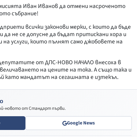
мисията Иван Иванов да отмени насроченото
ото събрание!
дприети всички законови мерки, с които да бъде
да не се допусне да бъдат притискани хора и
и на услуги, които пълнят само джобовете на
и депутатите от ДПС-НОВО НАЧАЛО внесоха в
величаването на цените на тока. А също така и
тъй като мандатът на сегашната е изтекъл.
о
най-новото от Стандарт първи.
e
Google News