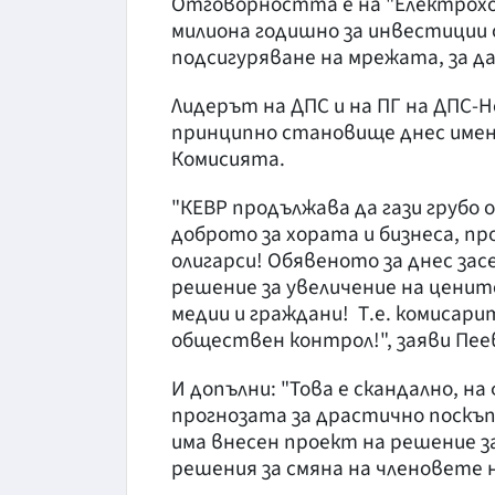
Отговорността е на "Електрохол
милиона годишно за инвестиции о
подсигуряване на мрежата, за д
Лидерът на ДПС и на ПГ на ДПС-Н
принципно становище днес имен
Комисията.
"КЕВР продължава да гази грубо
доброто за хората и бизнеса, п
олигарси! Обявеното за днес за
решение за увеличение на цените
медии и граждани! Т.е. комисари
обществен контрол!", заяви Пее
И допълни: "Това е скандално, н
прогнозата за драстично поскъпва
има внесен проект на решение 
решения за смяна на членовете 