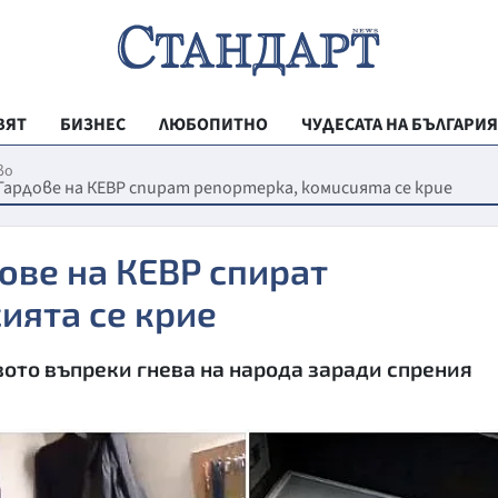
ВЯТ
БИЗНЕС
ЛЮБОПИТНО
ЧУДЕСАТА НА БЪЛГАРИЯ
РЕГИОНАЛНИ
во
 Гардове на КЕВР спират репортерка, комисията се крие
ВЕСТНИК СТА
МЛАДЕЖКА АК
дове на КЕВР спират
ЗДРАВЕ
ията се крие
ОБРАЗОВАНИ
вото въпреки гнева на народа заради спрения
МОЯТ ГРАД
ТЕХНОЛОГИИ
ДА!НА БЪЛГАР
ДА! НА БЪЛГ