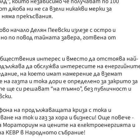
д", които независимо че получават по 100
т джоба ни не са взели никакви мерки за
а няма прекъсвания.
ово начало Делян Пеевски излезе с остро и
но по повод тайната завера, готвена от
 обществения интерес и вместо да отстоява най-
родължава да обслужва интересите на енергийнит
седание, на което имат намерение да вземат
 на газта и тока дори е определено за закрито за
те ще си решават “на тъмно”, без публичност и
вски.
а фона на продължаващата криза с тока и
не на ток и газ за хора и бизнеси! Още повече -
за Мораториум на цените на електроенергията и
на КЕВР в Народното събрание!