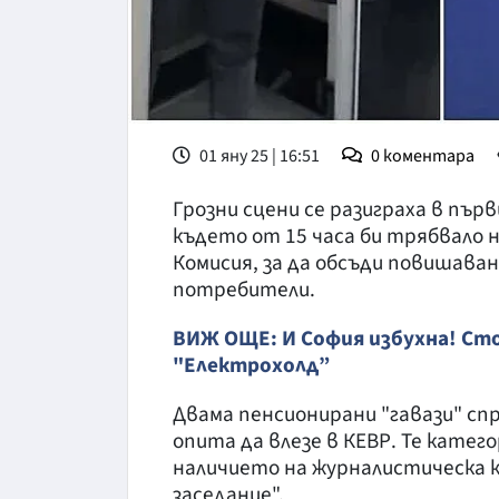
01 яну 25 | 16:51
0
коментара
Грозни сцени се разиграха в първ
където от 15 часа би трябвало 
Комисия, за да обсъди повишава
потребители.
ВИЖ ОЩЕ: И София избухна! Сто
"Електрохолд”
Двама пенсионирани "гавази" сп
опита да влезе в КЕВР. Те катего
наличието на журналистическа к
заседание".