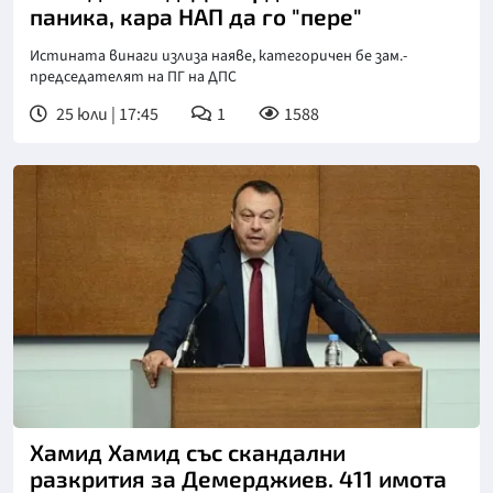
паника, кара НАП да го "пере"
Истината винаги излиза наяве, категоричен бе зам.-
председателят на ПГ на ДПС
25 юли | 17:45
1
1588
Хамид Хамид със скандални
разкрития за Демерджиев. 411 имота