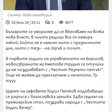
Снимка: Нова телевизия
02 юни 26 | 20:11
0
8677
Българите се уморихме да се вбесяваме на всяка
нова власт, в чиито редици все се намира
някой, който не е наясно нито с празничните
дни, нито с тези – на скръб и почит.
В първите години на управлението на Борисов,
новоизбраните му кметове трудно се отучиха
да не поздравяват с „Честит Разпети петък!“.
Още не можем да преглътнем и нелепото: Ту-
тууу.
Царят на гафовете Кирил Петков подобаващо
се разписа с богословска грешка. Едва седнал на
премиерския стол, поздрави народа с „Честита
Бъдни вечер“.