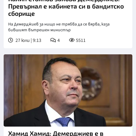
Превърнал е кабинета си в бандитско
сборище
На Демерджиев за нищо не трябва да се вярва, каза
бившият вътрешен министър
27 юли | 9:13
4
5511
Хамид Хамид: Демерджиев е в