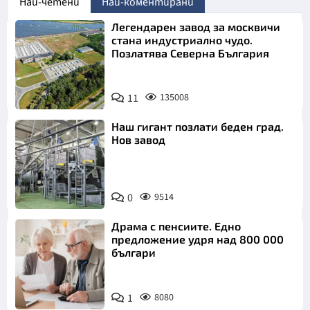
Най-четени
Най-коментирани
Легендарен завод за москвичи
стана индустриално чудо.
Позлатява Северна България
11
135008
Наш гигант позлати беден град.
Нов завод
0
9514
Драма с пенсиите. Едно
предложение удря над 800 000
българи
1
8080