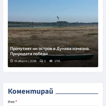
Прочутият ни остров в Дунава изчезна.
Природата победи
05 август | 22:08
0
2755
Коментирай
Име
*