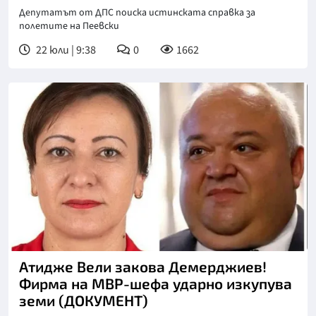
Депутатът от ДПС поиска истинската справка за
полетите на Пеевски
22 юли | 9:38
0
1662
Атидже Вели закова Демерджиев!
Фирма на МВР-шефа ударно изкупува
земи (ДОКУМЕНТ)