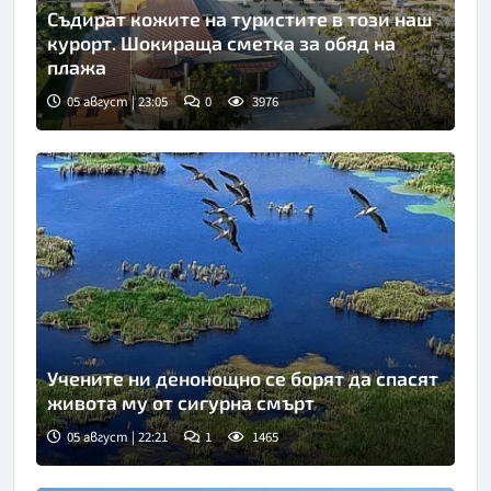
Съдират кожите на туристите в този наш
курорт. Шокираща сметка за обяд на
плажа
05 август | 23:05
0
3976
Учените ни денонощно се борят да спасят
живота му от сигурна смърт
05 август | 22:21
1
1465