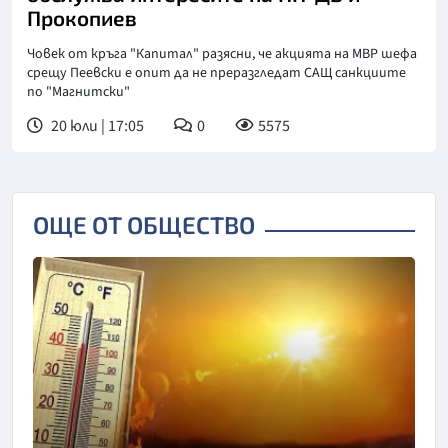
Прокопиев
Човек от кръга "Капитал" разясни, че акцията на МВР шефа
срещу Пеевски е опит да не преразгледат САЩ санкциите
по "Магнитски"
20 юли | 17:05
0
5575
ОЩЕ ОТ ОБЩЕСТВО