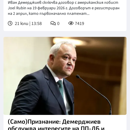
Иван Демерджиев сключва договор с американския лобист
Joel Rubin на 19 февруари 2026 г. Договорът е регистриран
на 2 април, като първоначално платенат...
21 юли | 13:58
0
7419
Снимка: БТА
(Само)Признание: Демерджиев
обслужва интересите на ПП-ДБ и