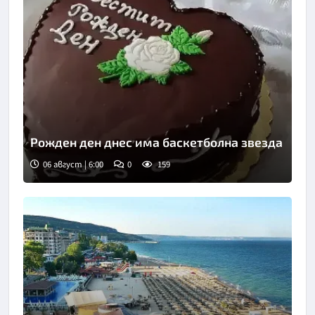
Рожден ден днес има баскетболна звезда
06 август | 6:00
0
159