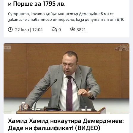
и Порше за 1795 лв.
Сутринта, когато дойде министър Демерджиев ми се
закани, че става много интересно, каза депутатът от ДПС
22 юли | 12:04
0
3821
Хамид Хамид нокаутира Демерджиев:
Даде ни фалшификат! (ВИДЕО)