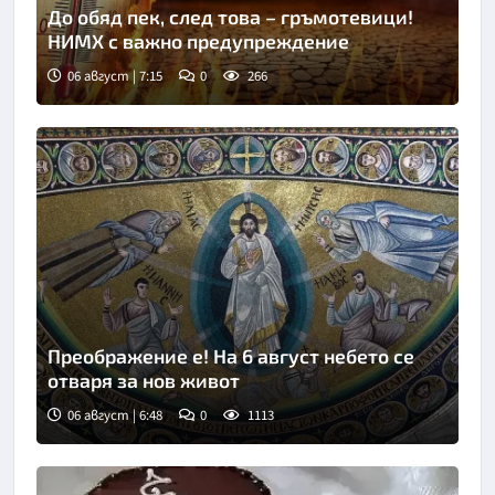
До обяд пек, след това – гръмотевици!
НИМХ с важно предупреждение
06 август | 7:15
0
266
Преображение е! На 6 август небето се
отваря за нов живот
06 август | 6:48
0
1113