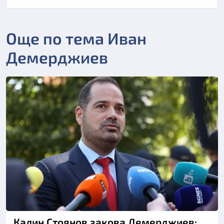
Още по тема Иван
Демерджиев
Снимка: БТА
Калин Стоянов закова Демерджиев: