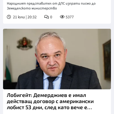
Народният представител от ДПС изпрати писмо до
Земеделското министерство
21 юли | 20:32
0
5377
Лобигейт: Демерджиев е имал
действащ договор с американски
лобист 53 дни, след като вече е
министър