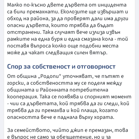
Малко по-късно двете дървета от инцидента
са били премахнати. Еколозите ще извършат и
обход на района, за да проверят дали има други
опасни дървета, които трябва да бъдат
отстранени. Така случаят вече излиза извън
рамките на една буря и една смазана кола - той
поставя въпроса колко още подобни места
може да чакат следващия силен вятър.
Спор за собственост и отговорност
От община „Родопи“ уточняват, че пътят е
горски, а собствеността му се поделя между
общината и Районната потребителна
кооперация. Така се появява и спорният момент
- чии са дърветата, кой трябва да ги следи, кой
трябва да ги премахва и кой плаща, когато
опасността вече е паднала върху хората.
За семейството, чийто джип е премазан, това
е въпрос не само за обезщетение, но и за