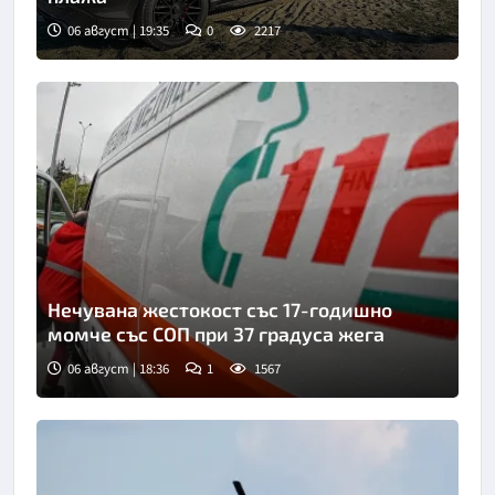
06 август | 19:35
0
2217
Нечувана жестокост със 17-годишно
момче със СОП при 37 градуса жега
06 август | 18:36
1
1567