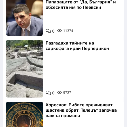
Папараците от "Да, България" и
обсесията им по Пеевски
0
11374
Разгадаха тайните на
саркофага край Перперикон
Снимка:
Bulgaria ON
0
9727
AIR
Хороскоп: Рибите преживяват
щастлив обрат, Телецът започва
важна промяна