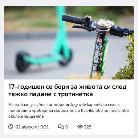
17-годишен се бори за живота си след
тежко падане с тротинетка
Младежът загубил контрол между две карловски села, а
полицията проверява скоростта и всички обстоятелства
около инцидента
02 август | 9:31
0
325