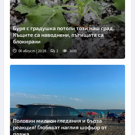
Буря с градушка потопи този наш град.
Къщите са наводнени, пътищата са
блокирани
06 август | 20:28
2
3880
Половин милион гледания и бърза
реакция! Глобяват наглия шофьор от
плажа