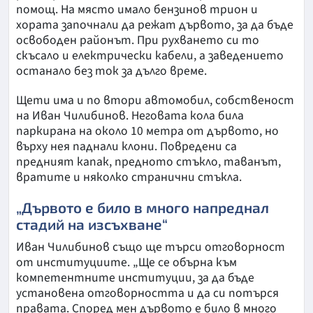
помощ. На място имало бензинов трион и
хората започнали да режат дървото, за да бъде
освободен районът. При рухването си то
скъсало и електрически кабели, а заведението
останало без ток за дълго време.
Щети има и по втори автомобил, собственост
на Иван Чилибинов. Неговата кола била
паркирана на около 10 метра от дървото, но
върху нея паднали клони. Повредени са
предният капак, предното стъкло, таванът,
вратите и няколко странични стъкла.
„Дървото е било в много напреднал
стадий на изсъхване“
Иван Чилибинов също ще търси отговорност
от институциите. „Ще се обърна към
компетентните институции, за да бъде
установена отговорността и да си потърся
правата. Според мен дървото е било в много