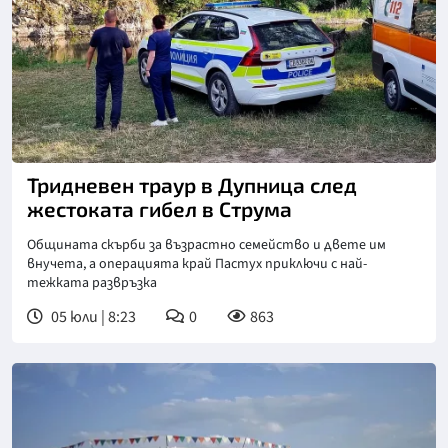
Снимка: БТА
Тридневен траур в Дупница след
жестоката гибел в Струма
Общината скърби за възрастно семейство и двете им
внучета, а операцията край Пастух приключи с най-
тежката развръзка
05 юли | 8:23
0
863