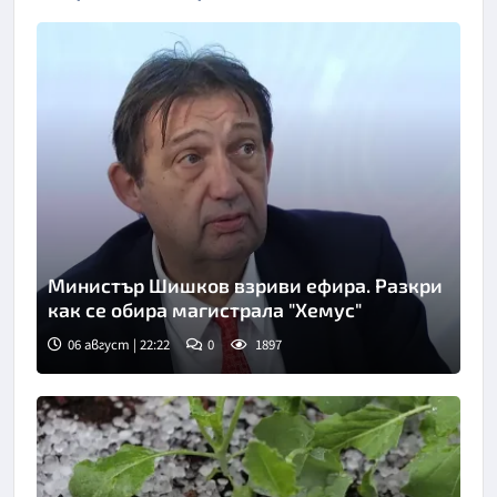
Министър Шишков взриви ефира. Разкри
как се обира магистрала "Хемус"
06 август | 22:22
0
1897
Снимка: БТА