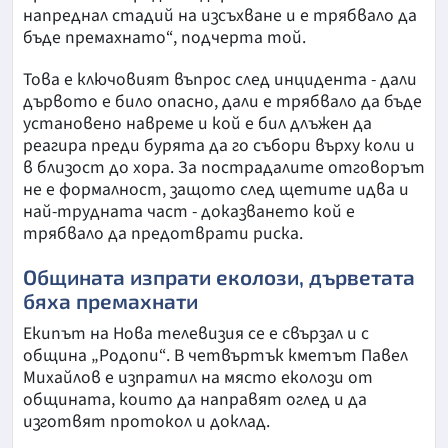
напреднал стадий на изсъхване и е трябвало да
бъде премахнато“, подчерта той.
Това е ключовият въпрос след инцидента - дали
дървото е било опасно, дали е трябвало да бъде
установено навреме и кой е бил длъжен да
реагира преди бурята да го събори върху коли и
в близост до хора. За пострадалите отговорът
не е формалност, защото след щетите идва и
най-трудната част - доказването кой е
трябвало да предотврати риска.
Общината изпрати еколози, дърветата
бяха премахнати
Екипът на Нова телевизия се е свързал и с
община „Родопи“. В четвъртък кметът Павел
Михайлов е изпратил на място еколози от
общината, които да направят оглед и да
изготвят протокол и доклад.