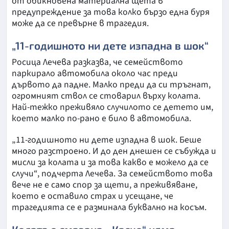
от обикновена материална щета в
предупреждение за това колко бързо една буря
може да се превърне в трагедия.
„11-годишното ни дете изпадна в шок“
Росица Лечева разказва, че семейството
паркирало автомобила около час преди
дървото да падне. Малко преди да си тръгнат,
огромният ствол се стоварил върху колата.
Най-тежко преживяло случилото се детето им,
което малко по-рано е било в автомобила.
„11-годишното ни дете изпадна в шок. Беше
много разстроено. И до ден днешен се събужда и
мисли за колата и за това какво е можело да се
случи“, подчерта Лечева. За семейството това
вече не е само спор за щети, а преживяване,
което е оставило страх и усещане, че
трагедията се е разминала буквално на косъм.