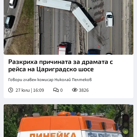
Снимка: БТА
Разкриха причината за драмата с
рейса на Цариградско шосе
Говори главен комисар Николай Пелтеков
27 юли | 16:09
0
3826