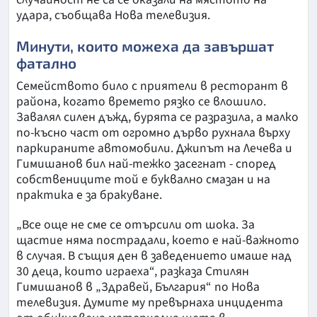
удара, съобщава Нова телевизия.
Минути, които можеха да завършат
фатално
Семейството било с приятели в ресторант в
района, когато времето рязко се влошило.
Завалял силен дъжд, бурята се разразила, а малко
по-късно част от огромно дърво рухнала върху
паркираните автомобили. Джипът на Лечева и
Гимишанов бил най-тежко засегнат - според
собствениците той е буквално смазан и на
практика е за бракуване.
„Все още не сме се отърсили от шока. За
щастие няма пострадали, което е най-важното
в случая. В същия ден в заведението имаше над
30 деца, които играеха“, разказа Стилян
Гимишанов в „Здравей, България“ по Нова
телевизия. Думите му превърнаха инцидента