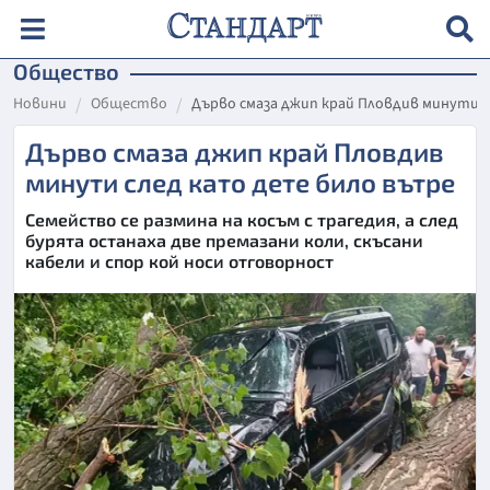
Общество
Новини
Общество
Дърво смаза джип край Пловдив минути 
Дърво смаза джип край Пловдив
минути след като дете било вътре
Семейство се размина на косъм с трагедия, а след
бурята останаха две премазани коли, скъсани
кабели и спор кой носи отговорност