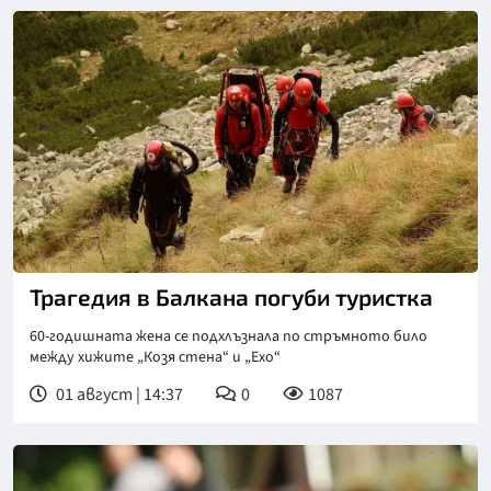
Трагедия в Балкана погуби туристка
60-годишната жена се подхлъзнала по стръмното било
между хижите „Козя стена“ и „Ехо“
01 август | 14:37
0
1087