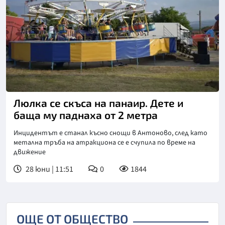
Снимка: бТВ
Люлка се скъса на панаир. Дете и
баща му паднаха от 2 метра
Инцидентът е станал късно снощи в Антоново, след като
метална тръба на атракциона се е счупила по време на
движение
28 юни | 11:51
0
1844
ОЩЕ ОТ ОБЩЕСТВО