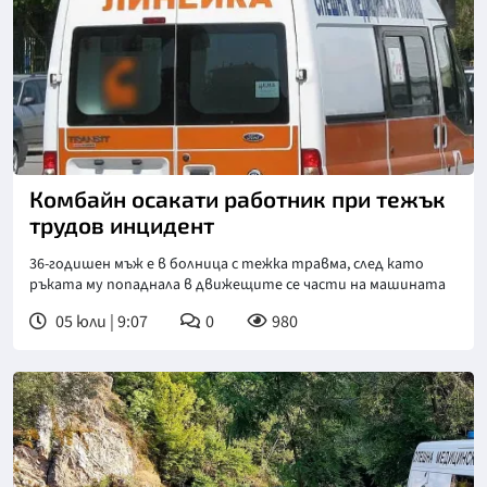
Снимка: БГНЕС
Комбайн осакати работник при тежък
трудов инцидент
36-годишен мъж е в болница с тежка травма, след като
ръката му попаднала в движещите се части на машината
05 юли | 9:07
0
980