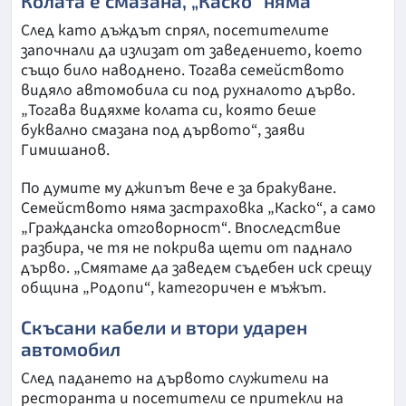
Колата е смазана, „Каско“ няма
След като дъждът спрял, посетителите
започнали да излизат от заведението, което
също било наводнено. Тогава семейството
видяло автомобила си под рухналото дърво.
„Тогава видяхме колата си, която беше
буквално смазана под дървото“, заяви
Гимишанов.
По думите му джипът вече е за бракуване.
Семейството няма застраховка „Каско“, а само
„Гражданска отговорност“. Впоследствие
разбира, че тя не покрива щети от паднало
дърво. „Смятаме да заведем съдебен иск срещу
община „Родопи“, категоричен е мъжът.
Скъсани кабели и втори ударен
автомобил
След падането на дървото служители на
ресторанта и посетители се притекли на