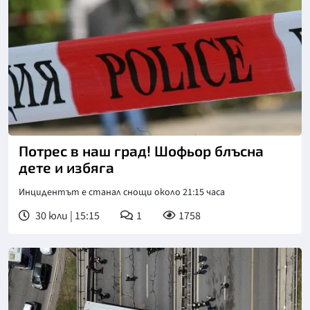
Потрес в наш град! Шофьор блъсна
дете и избяга
Инцидентът е станал снощи около 21:15 часа
30 юли | 15:15
1
1758