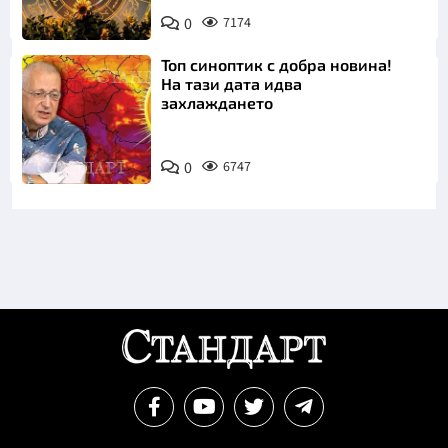
0
7174
Топ синоптик с добра новина!
На тази дата идва
захлаждането
0
6747