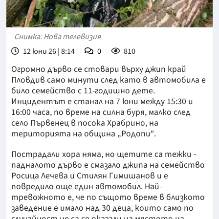
Снимка: Нова телевизия
12 юни 26 | 8:14
0
810
Огромно дърво се стовари върху джип край
Пловдив само минути след като в автомобила е
било семейство с 11-годишно дете.
Инцидентът е станал на 7 юни между 15:30 и
16:00 часа, по време на силна буря, малко след
село Първенец в посока Храбрино, на
територията на община „Родопи“.
Пострадали хора няма, но щетите са тежки -
падналото дърво е смазало джипа на семейство
Росица Лечева и Стилян Гимишанов и е
повредило още един автомобил. Най-
тревожното е, че по същото време в близкото
заведение е имало над 30 деца, които само по
случайност не са се оказали на мястото на