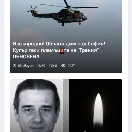
Извънредно! Облаци дим над София!
Кугър гаси пламъците на "Тракия"
ОБНОВЕНА
06 август | 18:30
0
1087
Снимка: БТА