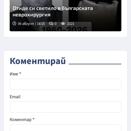
Отиде си светило в българската
неврохирургия
06 август | 18:15
0
2121
Коментирай
Име
*
Email
Коментар
*