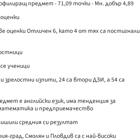
филиращ предмет - 71,09 точки - Мн. добър 4,89
 оценки
ве оценки Отличен 6, като 4 от тях са постигнали
лостници
 се ученици
 зрелостни изпити, 24 са втори ДЗИ, а 54 са
мет е английски език, има тенденция за
 математика и предприемачество
вишили средния си резултат
я-град, Смолян и Пловдив са с най-високи