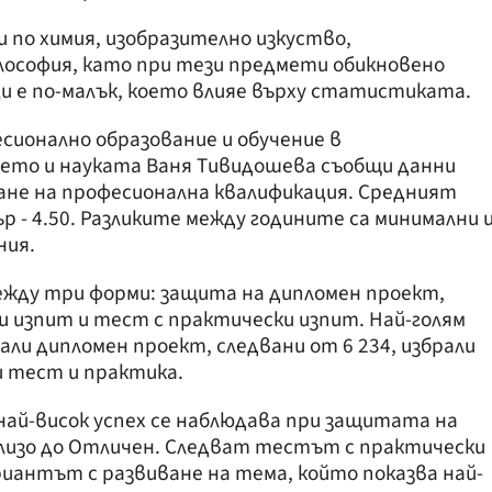
 по химия, изобразително изкуство,
лософия, като при тези предмети обикновено
и е по-малък, което влияе върху статистиката.
ионално образование и обучение в
ето и науката Ваня Тивидошева съобщи данни
ане на професионална квалификация. Средният
ър - 4.50. Разликите между годините са минимални 
ния.
ежду три форми: защита на дипломен проект,
и изпит и тест с практически изпит. Най-голям
брали дипломен проект, следвани от 6 234, избрали
ли тест и практика.
ай-висок успех се наблюдава при защитата на
 близо до Отличен. Следват тестът с практически
ариантът с развиване на тема, който показва най-