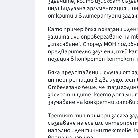
задачите, които изискват създа
индивидуална аргументация и и
открити и в литературни задач
Като пример бяха показани иден
защита или опровергаване на тв
„спасяване“. Според МОН подоб
предварително заучени, тъй ка
позиция в конкретен контекст н
Бяха представени и случаи от за
интерпретации в два художест
Отбелязано беше, че тази година
зрелостниците, което допълнит
заучаване на конкретни готови 
Третият тип примери засяга зад
създаване на есе или интерпрет
напълно идентични текстове, к
време на изпита.