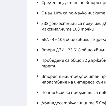
Среден резултат по втори про
С над 10% са по-малко ниските
338 зрелостници са получили д
максималните 100 точки
БЕЛ - 49 106 общо явили се зре
Втори ДЗИ - 23 618 общо явили
Проведени са общо 82 държавни
трети
Вторият най-предпочитан пред
нарастване на интереса към
Почти всички предмети са по
Дванадесетокласниците в Софи