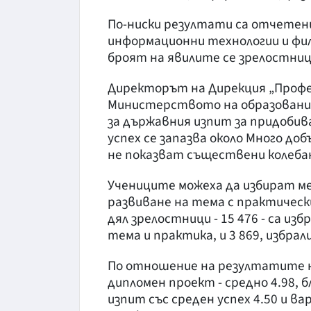
По-ниски резултати са отчетени
информационни технологии и фи
броят на явилите се зрелостниц
Директорът на Дирекция „Профес
Министерството на образовани
за държавния изпит за придобив
успех се запазва около Много доб
не показват съществени колеба
Учениците можеха да избират м
развиване на тема с практическ
дял зрелостници - 15 476 - са из
тема и практика, и 3 869, избра
По отношение на резултатите н
дипломен проект - средно 4.98,
изпит със среден успех 4.50 и в