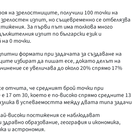
роя на зрелостниците, получили 100 точки на
зрелостен изпит, но същевременно се отбелязва
стижения. За първи път има толкова много
дължителния изпит по български език и
 на 0 точки.
зпитни формати при задачата за създаване на
ците избират да пишат есе, докато делът на
инение се увеличава до около 20% спрямо 17%
е отчита, че средният брой точки при
17 от 30, което е по-високо спрямо средните 13
разлика в успеваемостта между двата типа задачи
ай-високи постижения се наблюдават
 здравно образование, география и икономика,
ка и астрономия.