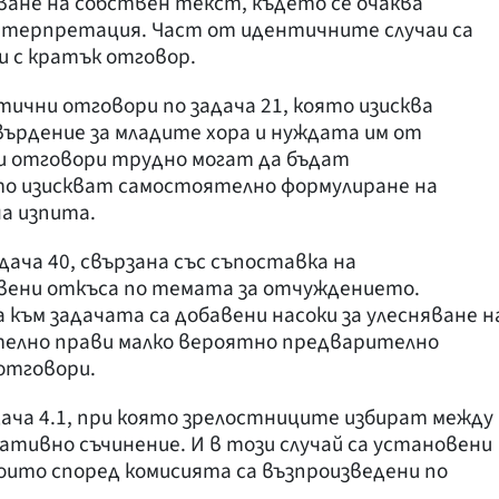
ване на собствен текст, където се очаква
нтерпретация. Част от идентичните случаи са
и с кратък отговор.
тични отговори по задача 21, която изисква
ърдение за младите хора и нуждата им от
ни отговори трудно могат да бъдат
то изискват самостоятелно формулиране на
а изпита.
дача 40, свързана със съпоставка на
вени откъса по темата за отчуждението.
 към задачата са добавени насоки за улесняване н
елно прави малко вероятно предварително
отговори.
ача 4.1, при която зрелостниците избират между
ативно съчинение. И в този случай са установени
оито според комисията са възпроизведени по