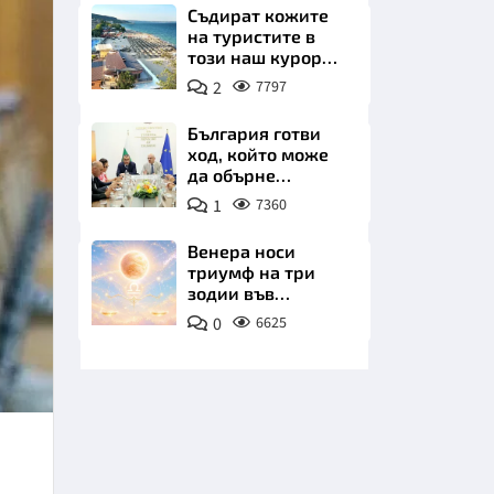
Съдират кожите
на туристите в
този наш курорт.
Шокираща
2
7797
сметка за обяд на
плажа
България готви
ход, който може
НИЦИ
да обърне
туристическия
1
7360
сезон
Венера носи
триумф на три
КРАЙНА
зодии във
всичките им
0
6625
начинания до дни