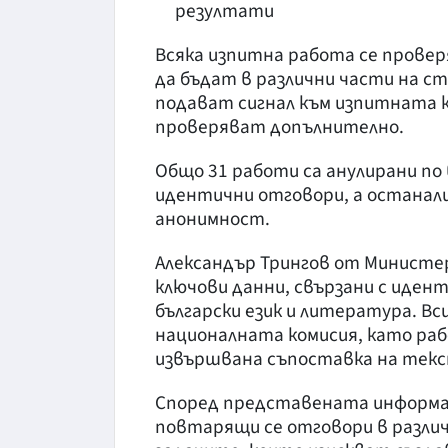
резултати
Всяка изпитна работа се провер
да бъдат в различни части на с
подават сигнал към изпитната 
проверяват допълнително.
Общо 31 работи са анулирани по 
идентични отговори, а останали
анонимност.
Александър Трингов от Министе
ключови данни, свързани с иде
български език и литература. Вс
националната комисия, като ра
извършвана съпоставка на тек
Според представената информац
повтарящи се отговори в различ