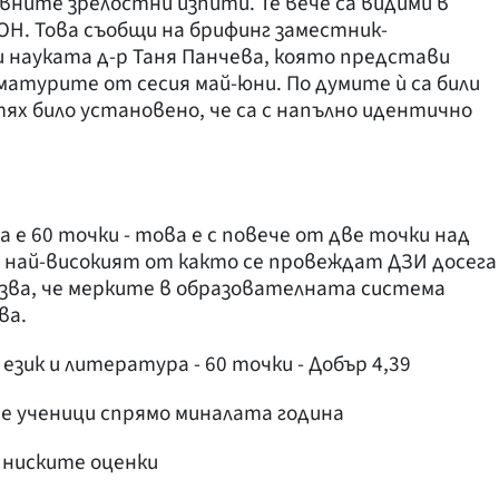
ните зрелостни изпити. Те вече са видими в
Н. Това съобщи на брифинг заместник-
 науката д-р Таня Панчева, която представи
атурите от сесия май-юни. По думите ѝ са били
тях било установено, че са с напълно идентично
е 60 точки - това е с повече от две точки над
 най-високият от както се провеждат ДЗИ досега 
азва, че мерките в образователната система
ва.
език и литература - 60 точки - Добър 4,39
че ученици спрямо миналата година
и ниските оценки