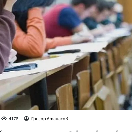
КУЛТУРА
ПРАВОСЪДИЕ
КРИМИ
КИБЕРЗАЩИТ
ВЯРА
ОБЯВИ
ВОЙНАТА В У
ВРЕМЕТО
4178
Григор Атанасов