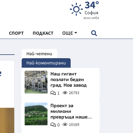
34°
София
ясно небе
СПОРТ
ПОДКАСТ
ОЩЕ
Най-четени
НДАРТ
Най-коментирани
АДЕМИЯ "ЧУДЕСАТА НА БЪЛГАРИЯ"
е
Наш гигант
позлати беден
град. Нов завод
Е
1
26793
Проект за
милиони
превръща наше
СКАТА ХРАНА
село в магнит за
0
10169
туристи
АРСКАТА ИКОНОМИКА