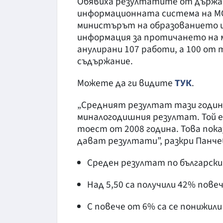
Обявиха резултатите от държав
информационната система на МО
министърът на образованието и
информация за протичането на м
анулирани 107 работи, а 100 от 
съдържание.
Можете да ги видите
ТУК
.
„Средният резултат тази година 
миналогодишния резултат. Той е
тоест от 2008 година. Това пок
дават резултати”, разкри Панче
Среден резултат по български 
Над 5,50 са получили 42% пове
С повече от 6% са се понижил