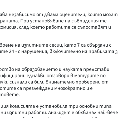
ява независимо от двама оценители, които могат
траната. При установяване на съвпадения те
комисия, след което работите се съпоставят и
време на изпитните сесии, като 7 са свързани с
те 24 - с нарушения, включително на правилата з
рство на образованието и науката представи
нтифицирани еднакви отговори в матурите по
ички сигнали са били внимателно проверени от
ботите са преглеждани многократно и е
стовете.
ия комисията е установила три основни типа
ни изпитни работи. Анализът е обхванал най-вече