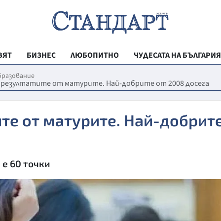
ВЯТ
БИЗНЕС
ЛЮБОПИТНО
ЧУДЕСАТА НА БЪЛГАРИЯ
РЕГИОНАЛНИ
бразование
 резултатите от матурите. Най-добрите от 2008 досега
ВЕСТНИК СТА
МЛАДЕЖКА АК
те от матурите. Най-добрит
ЗДРАВЕ
ОБРАЗОВАНИ
 е 60 точки
МОЯТ ГРАД
ТЕХНОЛОГИИ
ДА!НА БЪЛГАР
ДА! НА БЪЛГ