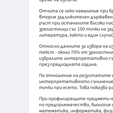
Отчита се леко намаление при б
втория задължителен държавен 
ръст при останалите високи по
зрелостници със 100 точки на за
литература, както и един случай
Относно данните за избора на и
текст - около 70% от зрелостни
избралите интерпретативно съч
през предходната година.
По отношение на резултатите с
интерпретативното съчинение е 
точки при есето. Това показва 
При профилиращите предмети н
по предприемачество, биология и
математика, информатика, физи