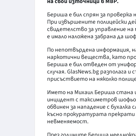
на свои източници в МВР.
Бериша е бил спрян за проверка н
При извършените полицейски дей
свидетелство за управление на 
е имало наложена забрана да шо
По непотвърдена информация, на
наркотични вещества, като про
Бериша е бил отведен от унифо
случая. GlasNews.bg разполага и
присъствието на няколко полице
Името на Михаил Бериша стана ш
инцидент с таксиметров шофьор
обвинен за нападение с бухалка
късно прокуратурата прекрати 
невменяемост.
През годините Бериша нееднокр