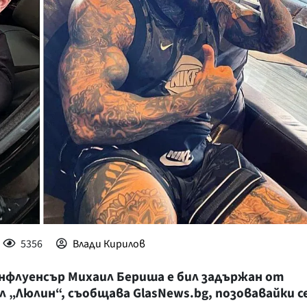
КУЛТУРА
ПРАВОСЪДИЕ
КРИМИ
КИБЕРЗАЩИТ
ВЯРА
ОБЯВИ
ВОЙНАТА В У
ВРЕМЕТО
5356
Влади Кирилов
нфлуенсър Михаил Бериша е бил задържан от
 „Люлин“, съобщава GlasNews.bg, позовавайки с