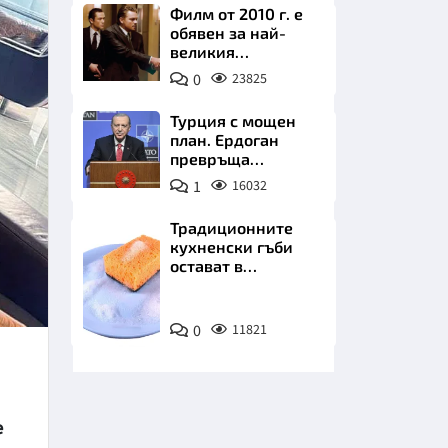
Филм от 2010 г. е
обявен за най-
великия
психологически
0
23825
трилър в
историята
Турция с мощен
план. Ердоган
НИЦИ
превръща
Джейхан в
1
16032
петролно чудо
Традиционните
кухненски гъби
КРАЙНА
остават в
миналото. Какво
се използва сега?
Снимка:
0
11821
Пиксабей
е