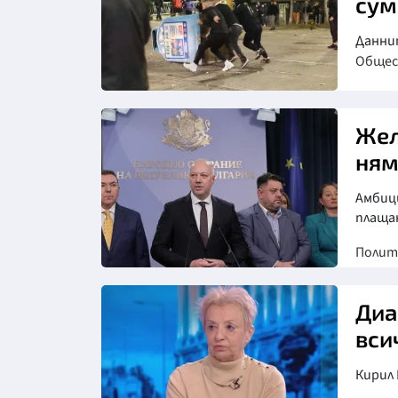
сум
Данни
Обще
Жел
ням
Амбици
плаща
Полит
Диа
вси
Кирил