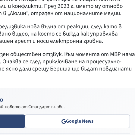
ли и конфликти. През 2023 г. името му отново
 в „Люлин“, отразен от националните медии.
редизвика нова вълна от реакции, след като в
ано видео, на което се вижда как управлява
машен арест и носи електронна гривна.
озен обществен отзвук. Към момента от МВР няма
 Очаква се след приключване на процесуално-
е ясно дали срещу Бериша ще бъдат повдигнати
о
най-новото от Стандарт първи.
e
Google News