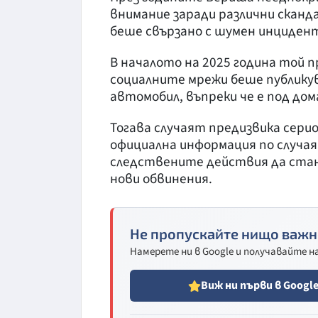
внимание заради различни сканда
беше свързано с шумен инцидент
В началото на 2025 година той п
социалните мрежи беше публикув
автомобил, въпреки че е под до
Тогава случаят предизвика сери
официална информация по случая.
следствените действия да стан
нови обвинения.
Не пропускайте нищо важн
Намерете ни в Google и получавайте 
Виж ни първи в Googl