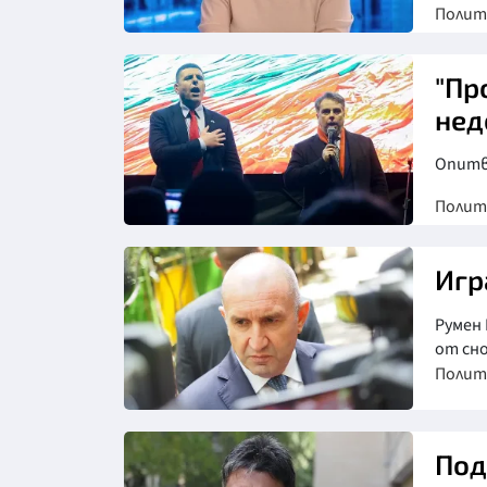
Полит
"Пр
нед
Опитв
Полит
Игр
Румен 
от сн
Полит
Под