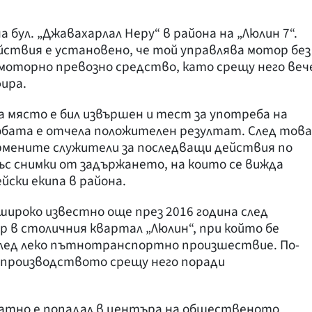
а бул. „Джавахарлал Неру“ в района на „Люлин 7“.
ствия е установено, че той управлява мотор без
моторно превозно средство, като срещу него веч
фира.
 място е бил извършен и тест за употреба на
бата е отчела положителен резултат. След това
рмените служители за последващи действия по
 със снимки от задържането, на които се вижда
йски екипа в района.
ироко известно още през 2016 година след
 в столичния квартал „Люлин“, при който бе
 след леко пътнотранспортно произшествие. По-
производството срещу него поради
атно е попадал в центъра на общественото