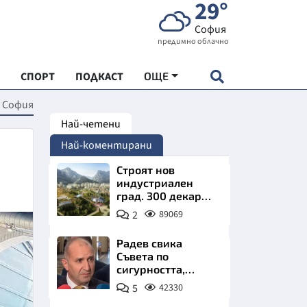
29°
София
предимно облачно
СПОРТ
ПОДКАСТ
ОЩЕ
в София
Най-четени
НДАРТ
Най-коментирани
АДЕМИЯ "ЧУДЕСАТА НА БЪЛГАРИЯ"
Строят нов
индустриален
град. 300 декара
Е
чакат златни
2
89069
заводи
Радев свика
Съвета по
сигурността,
СКАТА ХРАНА
следва ключово
5
42330
изявление
АРСКАТА ИКОНОМИКА