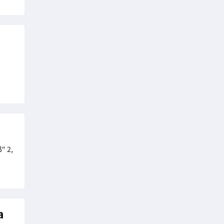
“ 2,
а