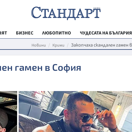
ВЯТ
БИЗНЕС
ЛЮБОПИТНО
ЧУДЕСАТА НА БЪЛГАРИЯ
РЕГИОНАЛНИ
Закопчаха скандален гамен 
Новини
Крими
ВЕСТНИК СТА
лен гамен в София
МЛАДЕЖКА АК
ЗДРАВЕ
ОБРАЗОВАНИ
МОЯТ ГРАД
ТЕХНОЛОГИИ
ДА!НА БЪЛГАР
ДА! НА БЪЛГ