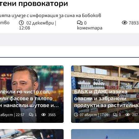
тени провокатори
ята излезе с информация за сина на Бобоков
ство
02 декември |
0
7893
12:08
коментара
лекли го чисто гол,
БАБХ и ДАНС иззеха
или фасове в тялото
опасни и забранени
и нанасяли шутове и
продукти за растителна
ри повече от час
защита
 август | 22:57
1
3565
07 август | 17:09
0
287