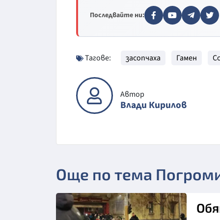
Последвайте ни:
Тагове:
засопчаха
Гамен
С
Автор
Влади Кирилов
Още по тема Погроми
Обя