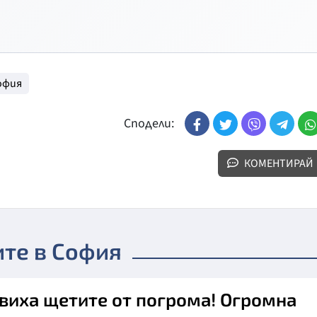
офия
Сподели:
КОМЕНТИРАЙ
те в София
виха щетите от погрома! Огромна