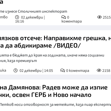
а
те изнесе Столичният инспекторат
ство
02 декември |
0
2515
16:16
коментара
язков отсече: Направихме грешка, 
а да абдикираме /ВИДЕО/
ята е бюджет до края на годината, иначе няма социални
ния, каза премиерът
ика
02 декември | 14:05
0
коментара
2158
на Дамянова: Радев може да изпие
чки, освен ГЕРБ и Ново начало
 Петков носи отговорност за метежите, каза пиар експерт