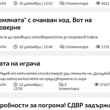
ика
02 декември | 13:52
0
коментара
4812
омяната" с очакван ход. Вот на
оверие
а се да прехвърли отговорността за погрома в София
ика
02 декември | 13:46
0
коментара
1732
ата на играча
Радев от петилетка стиска юмрук зад стените на „Дондуков
ощи натисна копчето на предизборната си игра
ика
02 декември |
0
37437
12:58
коментара
робности за погрома! СДВР задърж