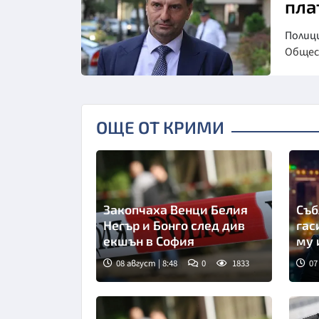
пла
Полици
Обще
ОЩЕ ОТ КРИМИ
Закопчаха Венци Белия
Съб
Негър и Бонго след див
гас
екшън в София
му 
уда
08 август | 8:48
0
1833
07