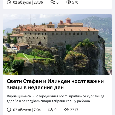
02 август | 23:36
0
570
Свети Стефан и Илинден носят важни
знаци в неделния ден
Вярващите са в Богородичния пост, правят се курбани за
здраве и се спазват стари забрани срещу работа
02 август | 7:04
0
2217