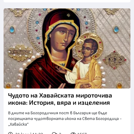
Снимка: БТА
Чудото на Хавайската мироточива
икона: История, вяра и изцеления
В дните на Богородичния пост в България ще бъде
посрещната чудотворната икона на Света Богородица –
„Хавайска“