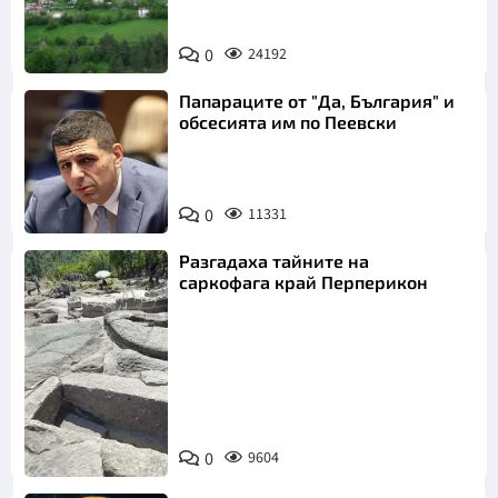
0
24192
Папараците от "Да, България" и
обсесията им по Пеевски
0
11331
Разгадаха тайните на
саркофага край Перперикон
Снимка:
Bulgaria ON
0
9604
AIR