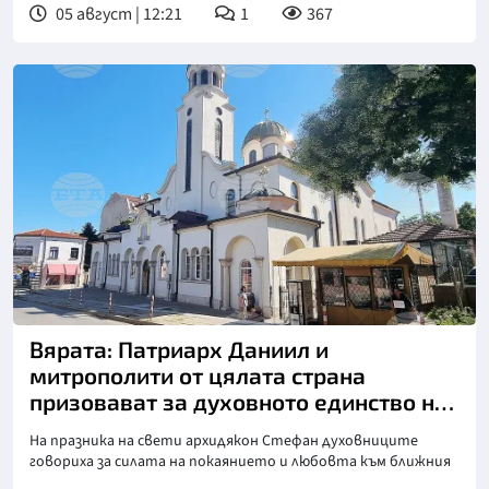
05 август | 12:21
1
367
Вярата: Патриарх Даниил и
митрополити от цялата страна
призовават за духовното единство на
българите
На празника на свети архидякон Стефан духовниците
говориха за силата на покаянието и любовта към ближния