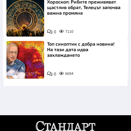
Хороскоп: Рибите преживяват
щастлив обрат, Телецът започва
важна промяна
0
7110
Топ синоптик с добра новина!
На тази дата идва
захлаждането
0
6694