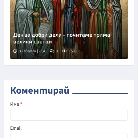
Ден за добри дела - почитаме трима
велики светци
03 август | 7:04
0
1583
Коментирай
Име
*
Email