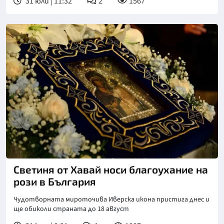
31 юли | 11:32
2
1567
Снимка: БПЦ
Светиня от Хавай носи благоухание на
рози в България
Чудотворната мироточива Иверска икона пристига днес и
ще обиколи страната до 18 август