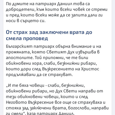
По думите на патриарх Даниил това са
добродетели, към които всеки човек се стреми
и пред които всеки може да се запита дали ги
носи в сърцето си.
От страх зад заключени врата до
смела проповед
Българският патриарх обърна внимание и на
промяната, която Светият Дух извършва в
апостолите. Той припомни, че те били
обикновени хора, слаби, безкнижни рибари,
които дори след Възкресението на Христос
продължавали да се страхуват.
„И те бяха човеци - слаби, безкнижни,
обикновени рибари, но Дух Свети направи от
тези обикновени човеци, които и след
Неговото Възкресение все още се страхуваха и
стояха зад заключени врата, богослови, направи
ги смели“, каза патриарх Даниил.