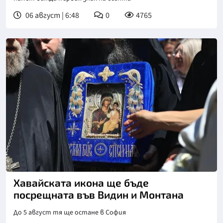
06 август | 6:48
0
4765
Снимка: БГНЕС
Хавайската икона ще бъде
посрещната във Видин и Монтана
До 5 август тя ще остане в София