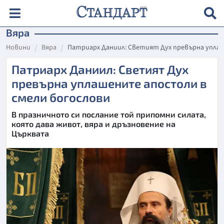
Вяра
Новини
Вяра
Патриарх Даниил: Светият Дух превърна упла
Патриарх Даниил: Светият Дух
превърна уплашените апостоли в
смели богослови
В празничното си послание той припомни силата,
която дава живот, вяра и дръзновение на
Църквата