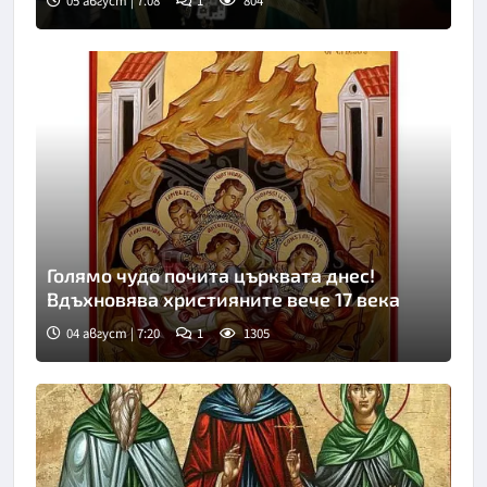
05 август | 7:08
1
804
Голямо чудо почита църквата днес!
Вдъхновява християните вече 17 века
04 август | 7:20
1
1305