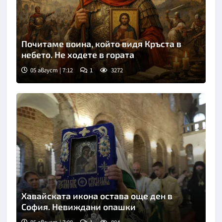
Почитаме воина, който видя Кръста в
небето. Не ходете в гората
05 август | 7:12
1
3272
Хавайската икона остава още ден в
София. Невиждани опашки