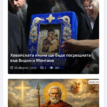
Хавайската икона ще бъде посрещната
във Видин и Монтана
05 август | 12:21
1
367
Снимка: БГНЕС