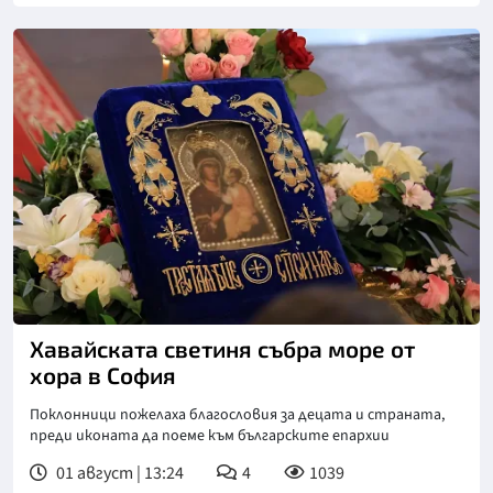
Снимка: БГНЕС
Хавайската светиня събра море от
хора в София
Поклонници пожелаха благословия за децата и страната,
преди иконата да поеме към българските епархии
01 август | 13:24
4
1039