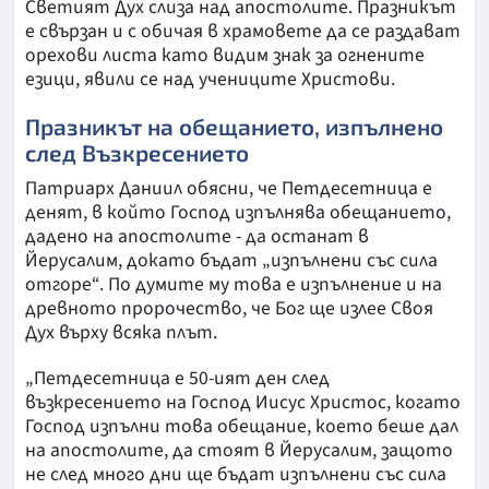
Светият Дух слиза над апостолите. Празникът
е свързан и с обичая в храмовете да се раздават
орехови листа като видим знак за огнените
езици, явили се над учениците Христови.
Празникът на обещанието, изпълнено
след Възкресението
Патриарх Даниил обясни, че Петдесетница е
денят, в който Господ изпълнява обещанието,
дадено на апостолите - да останат в
Йерусалим, докато бъдат „изпълнени със сила
отгоре“. По думите му това е изпълнение и на
древното пророчество, че Бог ще излее Своя
Дух върху всяка плът.
„Петдесетница е 50-ият ден след
възкресението на Господ Иисус Христос, когато
Господ изпълни това обещание, което беше дал
на апостолите, да стоят в Йерусалим, защото
не след много дни ще бъдат изпълнени със сила