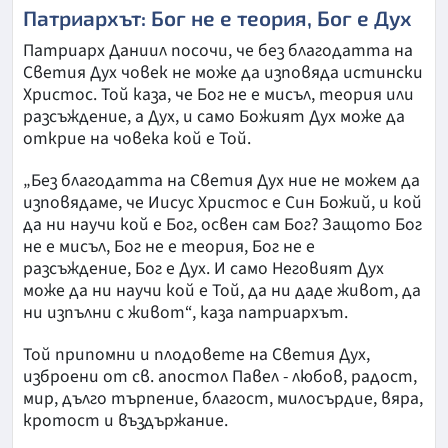
Патриархът: Бог не е теория, Бог е Дух
Патриарх Даниил посочи, че без благодатта на
Светия Дух човек не може да изповяда истински
Христос. Той каза, че Бог не е мисъл, теория или
разсъждение, а Дух, и само Божият Дух може да
открие на човека кой е Той.
„Без благодатта на Светия Дух ние не можем да
изповядаме, че Иисус Христос е Син Божий, и кой
да ни научи кой е Бог, освен сам Бог? Защото Бог
не е мисъл, Бог не е теория, Бог не е
разсъждение, Бог е Дух. И само Неговият Дух
може да ни научи кой е Той, да ни даде живот, да
ни изпълни с живот“, каза патриархът.
Той припомни и плодовете на Светия Дух,
изброени от св. апостол Павел - любов, радост,
мир, дълго търпение, благост, милосърдие, вяра,
кротост и въздържание.