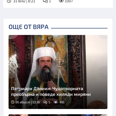
31 юли | 8:21
1
1007
ОЩЕ ОТ ВЯРА
Патриарх Даниил: Чудотворната
преобърна и поведе хиляди миряни
05 август | 23:39
1
495