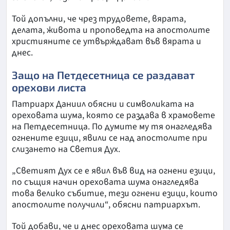
Той допълни, че чрез трудовете, вярата,
делата, живота и проповедта на апостолите
християните се утвърждават във вярата и
днес.
Защо на Петдесетница се раздават
орехови листа
Патриарх Даниил обясни и символиката на
ореховата шума, която се раздава в храмовете
на Петдесетница. По думите му тя онагледява
огнените езици, явили се над апостолите при
слизането на Светия Дух.
„Светият Дух се е явил във вид на огнени езици,
по същия начин ореховата шума онагледява
това велико събитие, тези огнени езици, които
апостолите получили“, обясни патриархът.
Той добави, че и днес ореховата шума се