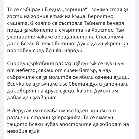
Те се събирали в една „горница“ - голяма стая за
гости на горния етаж на къща, вероятно
същата, в която се състояла Тайната вечеря
преди залавянето и смъртта на Христос. Там
учениците чакали обещанието на Спасителя -
да се всели в тях Светият Дух и да ги укрепи за
проповед сред всички народи.
Според църковния разказ изведнъж се чул шум
от небето, сякаш от силен вятър, а над
събралите се за молитва се явили огнени езици.
Всички се изпълнили със Светия Дух и започнали
да говорят на други езици, както Духът им
давал да изговарят.
В Йерусалим тогава имало юдеи, дошли от
различни страни за празника. Те се смаяли,
защото всеки чувал апостолите да говорят на
неговия език.