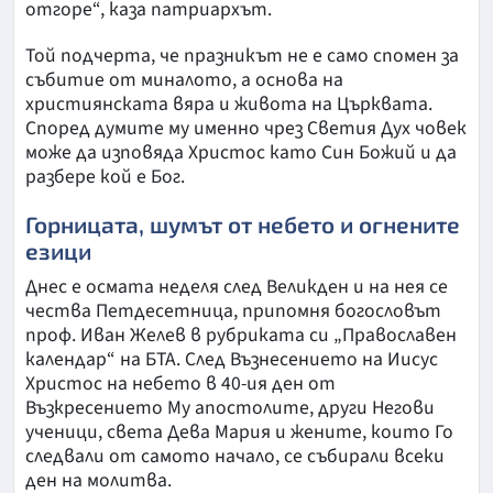
отгоре“, каза патриархът.
Той подчерта, че празникът не е само спомен за
събитие от миналото, а основа на
християнската вяра и живота на Църквата.
Според думите му именно чрез Светия Дух човек
може да изповяда Христос като Син Божий и да
разбере кой е Бог.
Горницата, шумът от небето и огнените
езици
Днес е осмата неделя след Великден и на нея се
чества Петдесетница, припомня богословът
проф. Иван Желев в рубриката си „Православен
календар“ на БТА. След Възнесението на Иисус
Христос на небето в 40-ия ден от
Възкресението Му апостолите, други Негови
ученици, света Дева Мария и жените, които Го
следвали от самото начало, се събирали всеки
ден на молитва.