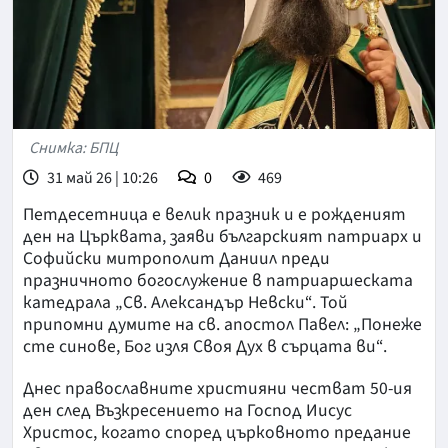
Снимка: БПЦ
31 май 26 | 10:26
0
469
Петдесетница е велик празник и е рожденият
ден на Църквата, заяви българският патриарх и
Софийски митрополит Даниил преди
празничното богослужение в патриаршеската
катедрала „Св. Александър Невски“. Той
припомни думите на св. апостол Павел: „Понеже
сте синове, Бог изля Своя Дух в сърцата ви“.
Днес православните християни честват 50-ия
ден след Възкресението на Господ Иисус
Христос, когато според църковното предание