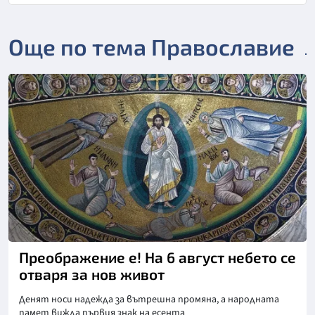
Още по тема Православие
Преображение е! На 6 август небето се
отваря за нов живот
Денят носи надежда за вътрешна промяна, а народната
памет вижда първия знак на есента