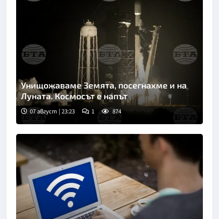
Унищожаваме Земята, посегнахме и на
Луната. Космосът е напът
07 август | 23:23
1
874