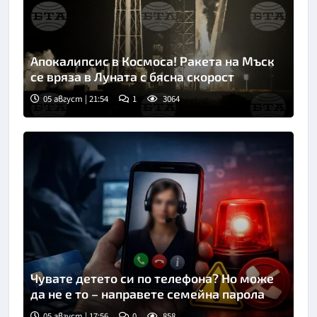
Апокалипсис в Космоса! Ракета на Мъск
се вряза в Луната с бясна скорост
05 август | 21:54
1
3064
Чувате детето си по телефона? Но може
да не е то – направете семейна парола
05 август | 17:56
0
858