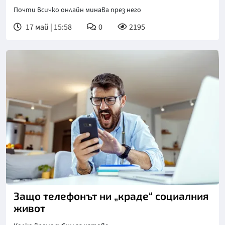
Почти всичко онлайн минава през него
17 май | 15:58
0
2195
Снимка: Gettyimages
Защо телефонът ни „краде“ социалния
живот