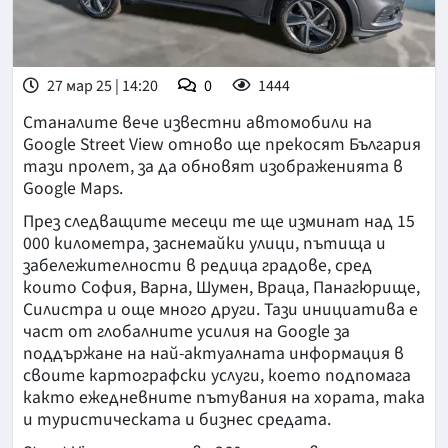
27 мар 25 | 14:20
0
1444
Станалите вече известни автомобили на
Google Street View отново ще прекосят България
тази пролет, за да обновят изображенията в
Google Maps.
През следващите месеци те ще изминат над 15
000 километра, заснемайки улици, пътища и
забележителности в редица градове, сред
които София, Варна, Шумен, Враца, Панагюрище,
Силистра и още много други. Тази инициатива е
част от глобалните усилия на Google за
поддържане на най-актуалната информация в
своите картографски услуги, което подпомага
както ежедневните пътувания на хората, така
и туристическата и бизнес средата.