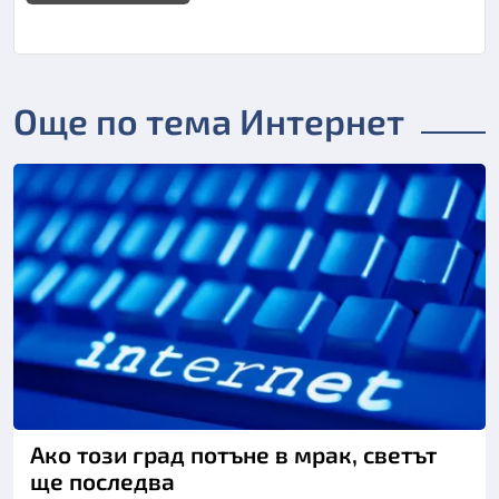
Още по тема Интернет
Ако този град потъне в мрак, светът
ще последва