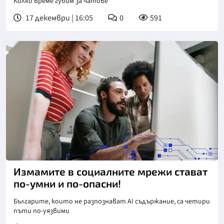
Колко време губим за чатове
17 декември | 16:05
0
591
Измамите в социалните мрежи стават
по-умни и по-опасни!
Българите, които не разпознават AI съдържание, са четири
пъти по-уязвими