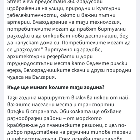
Street View предоставя 360-градусови
изображения на улици, природни и културни
забележителности, както и важни пътни
артерии. Благодарение на тази технология,
потребителите могат да правят виртуални
разходки и да откриват нови дестинации, без
да напускат дома си. Потребителите могат да
се „разходят“ виртуално из градове,
архитектурни резервати и дори
труднодостъпни места като Седемте рилски
езера, Белоградчишките скали и други природни
чудеса на България.
Къде ще минат колите тази година?
Тази година маршрутът включва някои от най-
важните населени места и транспортни
връзки в страната. Обиколката ще обхване
разнообразни райони – от морското
крайбрежие до планинските региони, с цел по-
добро представяне на различни типове терени
и инфраструктура. Сред основните градове,