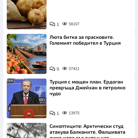
Снимка:
1
58107
Пиксабей
Люта битка за прасковите.
Големият победител е Турция
0
37421
Турция с мощен план. Ердоган
превръща Джейхан в петролно
чудо
1
13975
Синоптиците: Арктически студ
атакува Балканите. Фалшивата
зима идва със сняг у нас