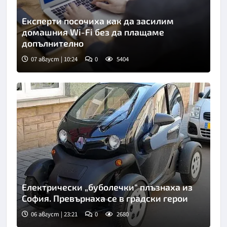
Експерти посочиха как да засилим
домашния Wi-Fi без да плащаме
допълнително
07 август | 10:24
0
5404
Снимка: Пиксабей
Електрически „буболечки“ плъзнаха из
София. Превърнаха се в градски герои
06 август | 23:21
0
2680