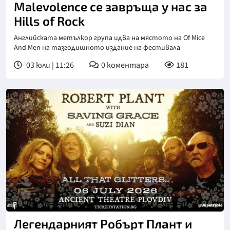
Malevolence се завръща у нас за
Hills of Rock
Английската метълкор група идва на мястото на Of Mice
And Men на тазгодишното издание на фестивала
03 юли | 11:26
0
коментара
181
Легендарният Робърт Плант и