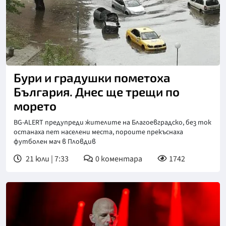
Бури и градушки пометоха
България. Днес ще трещи по
морето
BG-ALERT предупреди жителите на Благоевградско, без ток
останаха пет населени места, пороите прекъснаха
футболен мач в Пловдив
21 юли | 7:33
0
коментара
1742