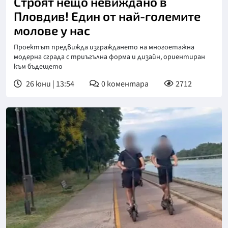
Строят нещо невиждано в
Пловдив! Един от най-големите
молове у нас
Проектът предвижда изграждането на многоетажна
модерна сграда с триъгълна форма и дизайн, ориентиран
към бъдещето
26 юни | 13:54
0
коментара
2712