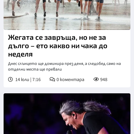
Жегата се завръща, но не за
дълго – ето какво ни чака до
неделя
Днес слънцето ще доминира през деня, а следобед само на
отделни места ще превали
14 юли | 7:16
0
коментара
948