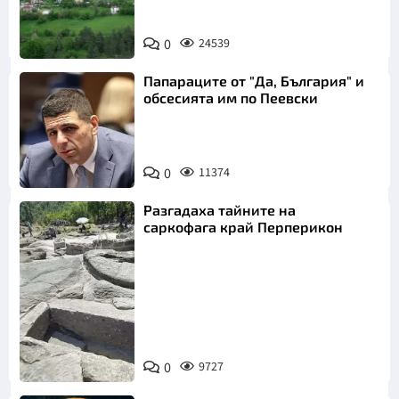
0
24539
Папараците от "Да, България" и
обсесията им по Пеевски
0
11374
Разгадаха тайните на
саркофага край Перперикон
Снимка:
Bulgaria ON
0
9727
AIR