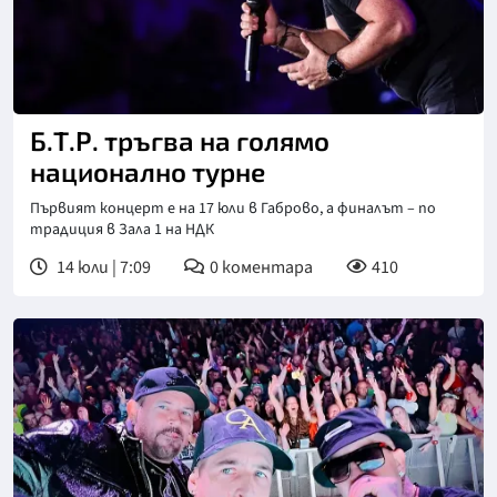
Б.Т.Р. тръгва на голямо
национално турне
Първият концерт е на 17 юли в Габрово, а финалът – по
традиция в Зала 1 на НДК
14 юли | 7:09
0
коментара
410