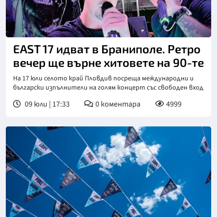
EAST 17 идват в Браниполе. Ретро
вечер ще върне хитовете на 90-те
На 17 юли селото край Пловдив посреща международни и
български изпълнители на голям концерт със свободен вход
09 юли | 17:33
0
коментара
4999