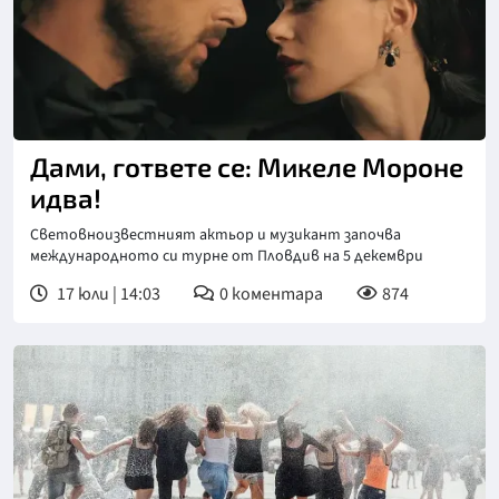
Дами, гответе се: Микеле Мороне
идва!
Световноизвестният актьор и музикант започва
международното си турне от Пловдив на 5 декември
17 юли | 14:03
0
коментара
874