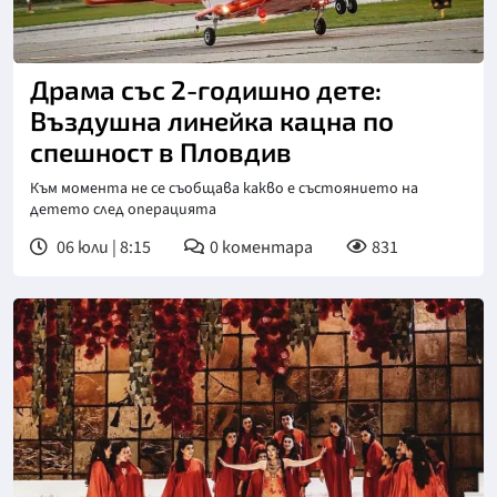
Драма със 2-годишно дете:
Въздушна линейка кацна по
спешност в Пловдив
Към момента не се съобщава какво е състоянието на
детето след операцията
06 юли | 8:15
0
коментара
831