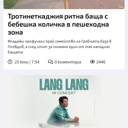
Снимка: Нова телевизия
Тротинеткаджия ритна баща с
бебешка количка в пешеходна
зона
Младежи профучали край семейство на Гребната база в
Пловдив, а след опит за снимане един от тях нападнал
бащата
25 юни | 7:54
0
коментара
2446