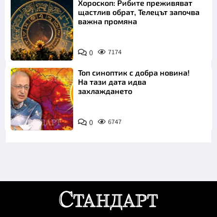
Хороскоп: Рибите преживяват
щастлив обрат, Телецът започва
важна промяна
0
7174
Топ синоптик с добра новина!
На тази дата идва
захлаждането
0
6747