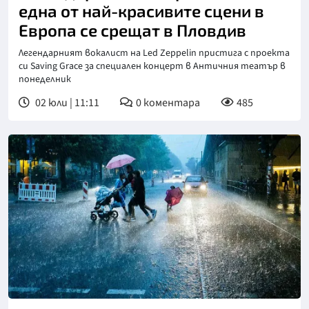
една от най-красивите сцени в
Европа се срещат в Пловдив
Легендарният вокалист на Led Zeppelin пристига с проекта
си Saving Grace за специален концерт в Античния театър в
понеделник
02 юли | 11:11
0
коментара
485