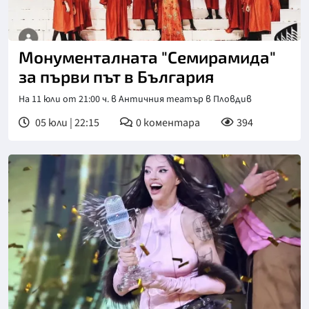
Mонументалната "Семирамида"
за първи път в България
На 11 юли от 21:00 ч. в Античния театър в Пловдив
05 юли | 22:15
0
коментара
394