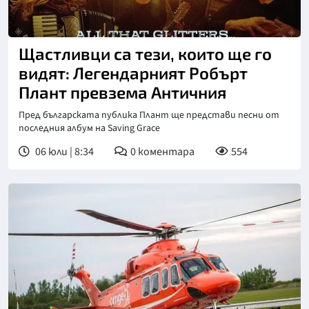
Щастливци са тези, които ще го
видят: Легендарният Робърт
Плант превзема Античния
Пред българската публика Плант ще представи песни от
последния албум на Saving Grace
06 юли | 8:34
0
коментара
554