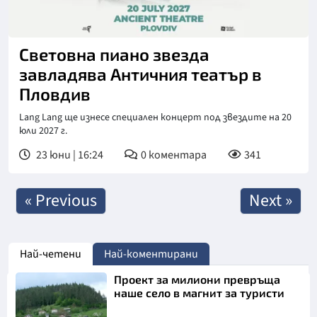
Световна пиано звезда
завладява Античния театър в
Пловдив
Lang Lang ще изнесе специален концерт под звездите на 20
юли 2027 г.
23 юни | 16:24
0
коментара
341
« Previous
Next »
Най-четени
Най-коментирани
Проект за милиони превръща
наше село в магнит за туристи