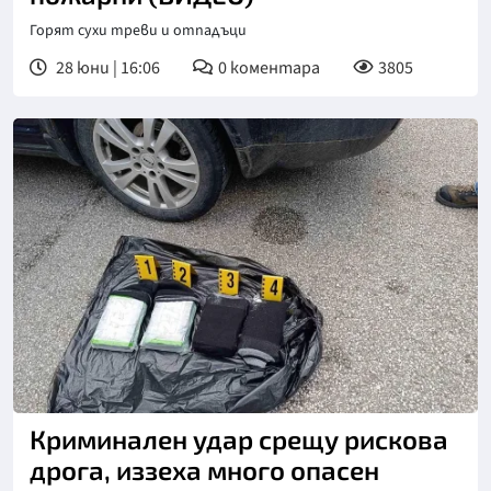
Горят сухи треви и отпадъци
28 юни | 16:06
0
коментара
3805
Снимка: МВР
Криминален удар срещу рискова
дрога, иззеха много опасен