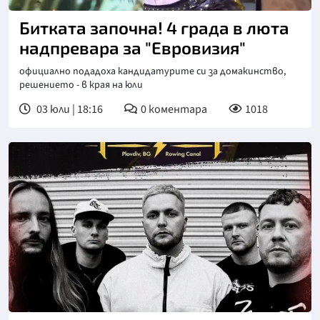
Битката започна! 4 града в люта
надпревара за "Евровизия"
официално подадоха кандидатурите си за домакинство,
решението - в края на юли
03 юли | 18:16
0
коментара
1018