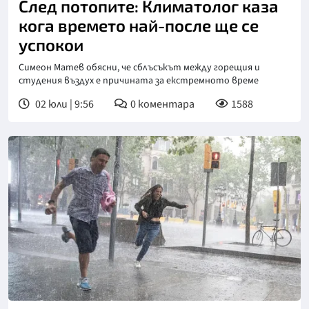
След потопите: Климатолог каза
кога времето най-после ще се
успокои
Симеон Матев обясни, че сблъсъкът между горещия и
студения въздух е причината за екстремното време
02 юли | 9:56
0
коментара
1588