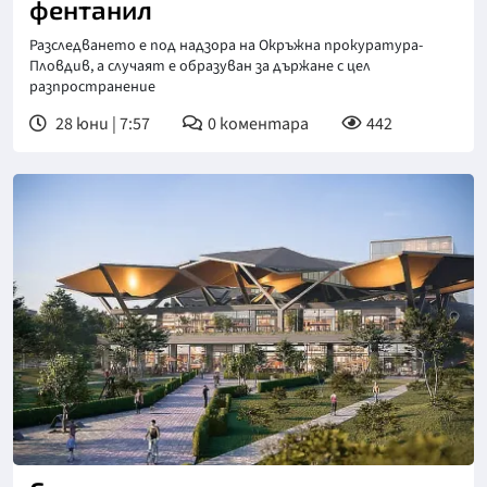
фентанил
Разследването е под надзора на Окръжна прокуратура-
Пловдив, а случаят е образуван за държане с цел
разпространение
28 юни | 7:57
0
коментара
442
Снимка: HB Design