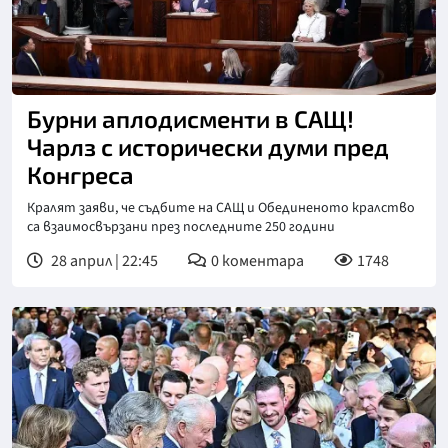
Снимка: ЕПА/БГНЕС
Бурни аплодисменти в САЩ!
Чарлз с исторически думи пред
Конгреса
Кралят заяви, че съдбите на САЩ и Обединеното кралство
са взаимосвързани през последните 250 години
28 април | 22:45
0
коментара
1748