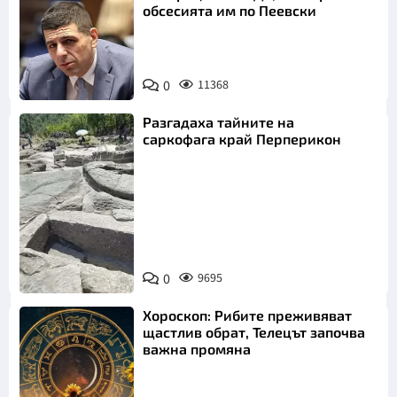
обсесията им по Пеевски
0
11368
Разгадаха тайните на
саркофага край Перперикон
Снимка:
Bulgaria ON
0
9695
AIR
Хороскоп: Рибите преживяват
щастлив обрат, Телецът започва
важна промяна