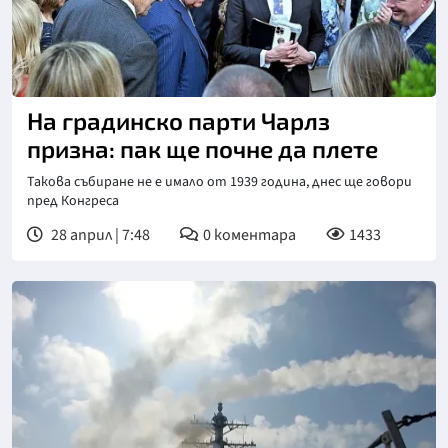
На градинско парти Чарлз
призна: пак ще почне да плете
Такова събиране не е имало от 1939 година, днес ще говори
пред Конгреса
28 април | 7:48
0
коментара
1433