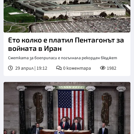
Ето колко е платил Пентагонът за
войната в Иран
Сметката за боеприпаси е погълнала рекорден бюджет
29 април | 19:12
0
коментара
1982