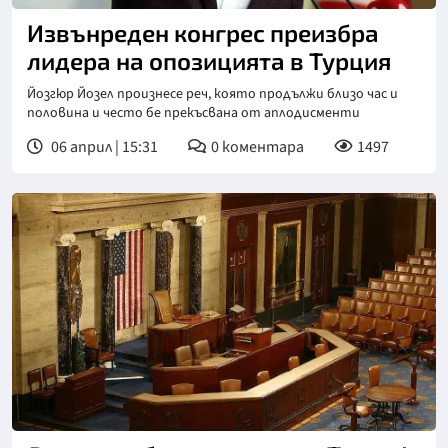
Извънреден конгрес преизбра
лидера на опозицията в Турция
Йозгюр Йозел произнесе реч, която продължи близо час и
половина и често бе прекъсвана от аплодисменти
06 април | 15:31
0
коментара
1497