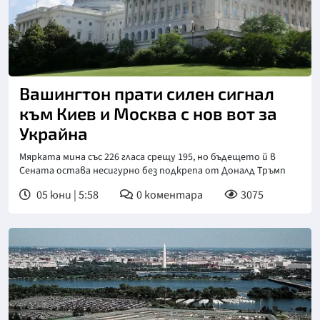
Вашингтон прати силен сигнал
към Киев и Москва с нов вот за
Украйна
Мярката мина със 226 гласа срещу 195, но бъдещето й в
Сената остава несигурно без подкрепа от Доналд Тръмп
05 юни | 5:58
0
коментара
3075