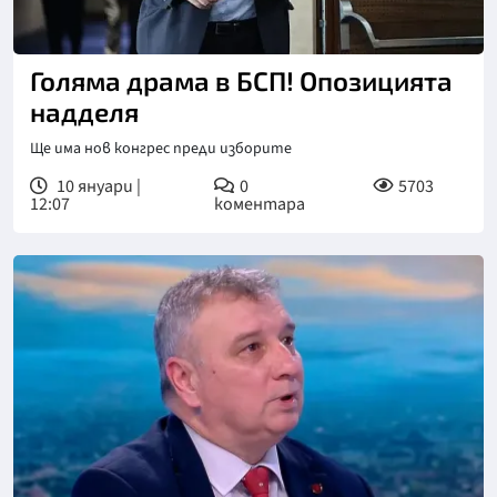
Голяма драма в БСП! Опозицията
надделя
Ще има нов конгрес преди изборите
10 януари |
0
5703
12:07
коментара