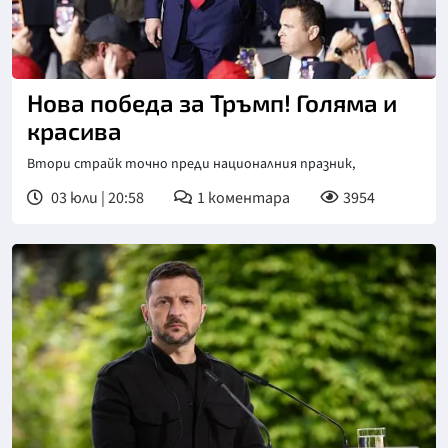
Нова победа за Тръмп! Голяма и
красива
Втори страйк точно преди националния празник,
03 юли | 20:58
1
коментара
3954