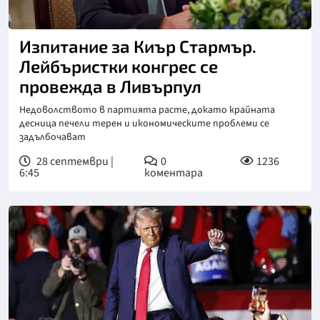
Изпитание за Киър Стармър.
Лейбъристки конгрес се
провежда в Ливърпул
Недоволството в партията расте, докато крайната
десница печели терен и икономическите проблеми се
задълбочават
28 септември |
0
1236
6:45
коментара