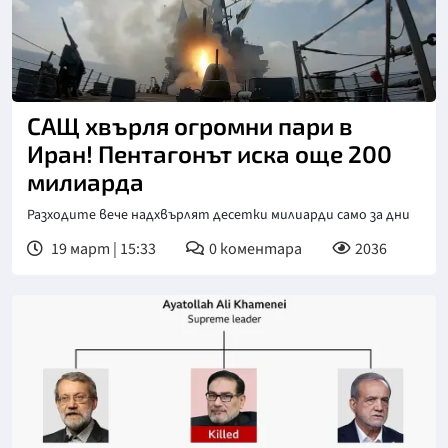
Снимка: Асошиейтед прес
САЩ хвърля огромни пари в
Иран! Пентагонът иска още 200
милиарда
Разходите вече надхвърлят десетки милиарди само за дни
19 март | 15:33
0
коментара
2036