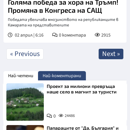
Голяма победа за хора на Тръмп!
Промяна в Конгреса на САЩ
Победата увеличава мнозинството на републиканците в
Камарата на представителите
02 април | 6:16
0
коментара
2915
« Previous
Next »
Най-четени
Най-коментирани
Проект за милиони превръща
наше село в магнит за туристи
0
24486
Папараците от "Да, България" и