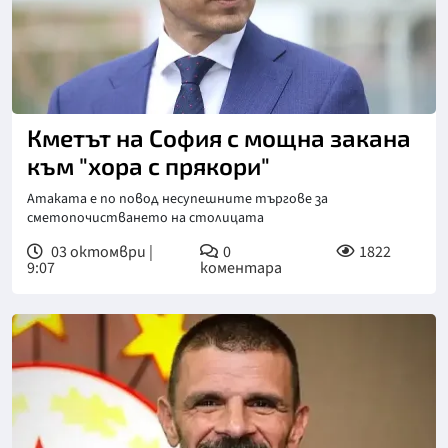
Снимка: БТА, архив
Кметът на София с мощна закана
към "хора с прякори"
Атаката е по повод несупешните търгове за
сметопочистването на столицата
03 октомври |
0
1822
9:07
коментара