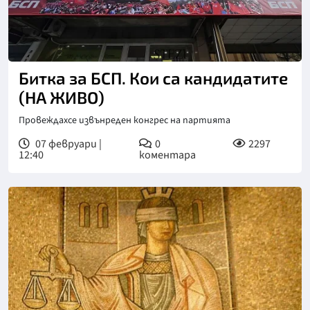
Снимка: БТА
Битка за БСП. Кои са кандидатите
(НА ЖИВО)
Провеждахсе извънреден конгрес на партията
07 февруари |
0
2297
12:40
коментара