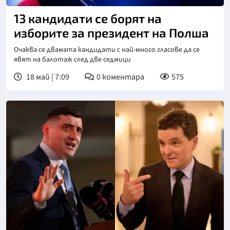
13 кандидати се борят на
изборите за президент на Полша
Очаква се двамата кандидати с най-много гласове да се
явят на балотаж след две седмици
18 май | 7:09
0
коментара
575