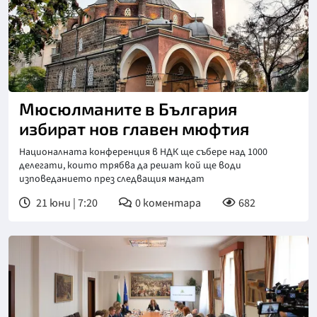
Мюсюлманите в България
избират нов главен мюфтия
Националната конференция в НДК ще събере над 1000
делегати, които трябва да решат кой ще води
изповеданието през следващия мандат
21 юни | 7:20
0
коментара
682