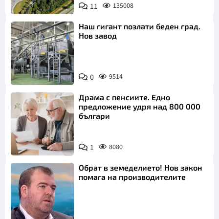
11
135008
Наш гигант позлати беден град.
Нов завод
0
9514
Драма с пенсиите. Едно
предложение удря над 800 000
българи
1
8080
Обрат в земеделието! Нов закон
помага на производителите