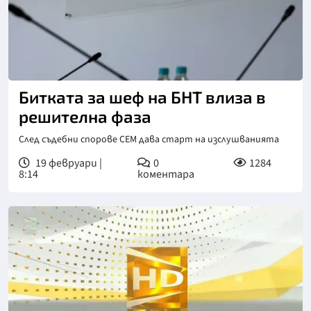
Снимка: БНТ
Битката за шеф на БНТ влиза в
решителна фаза
След съдебни спорове СЕМ дава старт на изслушванията
19 февруари |
0
1284
8:14
коментара