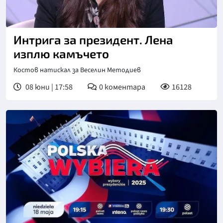
Интрига за президент. Лена
изплю камъчето
Костов натискал за Веселин Методиев
08 юни | 17:58
0
коментара
16128