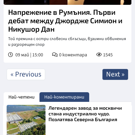
Снимка: Dir.bg
Напрежение в Румъния. Първи
дебат между Джордже Симион и
Никушор Дан
Той премина с остри словесни сблъсъци, взаимни обвинения
и разгорещен спор
09 май | 15:00
0
коментара
1545
« Previous
Next »
Най-четени
Най-коментирани
Легендарен завод за москвичи
стана индустриално чудо.
Позлатява Северна България