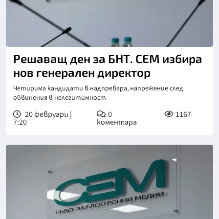
Снимка: БНТ
Решаващ ден за БНТ. СЕМ избира
нов генерален директор
Четирима кандидати в надпревара, напрежение след
обвинения в нелегитимност
20 февруари |
0
1167
7:20
коментара