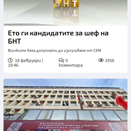
Ето ги кандидатите за шеф на
БНТ
Всичките бяха допуснати до изслушване от СЕМ
18 февруари |
0
1956
18:46
коментара