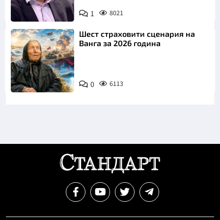
1
8021
Снимка: бТВ
Шест страховити сценария на
Ванга за 2026 година
0
6113