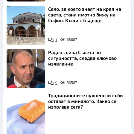
Село, за което знаят на края на
света, стана имотно бижу на
София. Къщи с бъдеще
1
68607
Радев свика Съвета по
сигурността, следва ключово
изявление
5
56567
Традиционните кухненски гъби
остават в миналото. Какво се
използва сега?