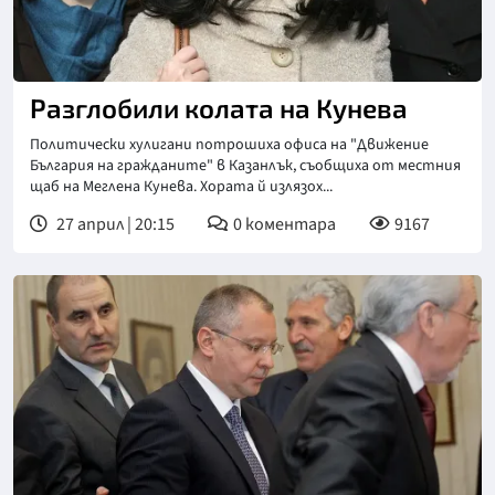
Разглобили колата на Кунева
Политически хулигани потрошиха офиса на "Движение
България на гражданите" в Казанлък, съобщиха от местния
щаб на Меглена Кунева. Хората й излязох...
27 април | 20:15
0
коментара
9167