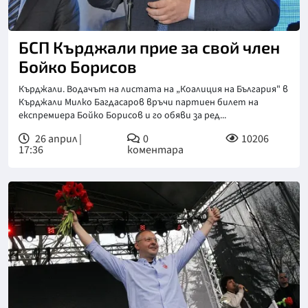
БСП Кърджали прие за свой член
Бойко Борисов
Кърджали. Водачът на листата на „Коалиция на България" в
Кърджали Милко Багдасаров връчи партиен билет на
експремиера Бойко Борисов и го обяви за ред...
26 април |
0
10206
17:36
коментара