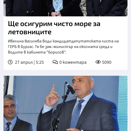
Ще осигурим чисто море за
летовниците
Ивелина Василева води кандидатдепутатската листа на
ГЕРБ в Бургас. Тя бе зам.-министър на околната среда и
водите в кабинета "Борисов".
27 април | 5:25
0
коментара
5090