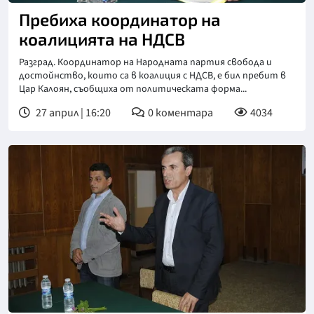
Пребиха координатор на
коалицията на НДСВ
Разград. Координатор на Народната партия свобода и
достойнство, които са в коалиция с НДСВ, е бил пребит в
Цар Калоян, съобщиха от политическата форма...
27 април | 16:20
0
коментара
4034