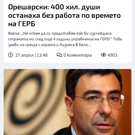
Орешарски: 400 хил. души
останаха без работа по времето
на ГЕРБ
Варна. „Не искам да си представям как би изглеждала
страната ни след още 4 години управление на ГЕРБ!" Това
заяви на среща с хората и бизнеса в Бело...
27 април | 13:48
0
коментара
4903