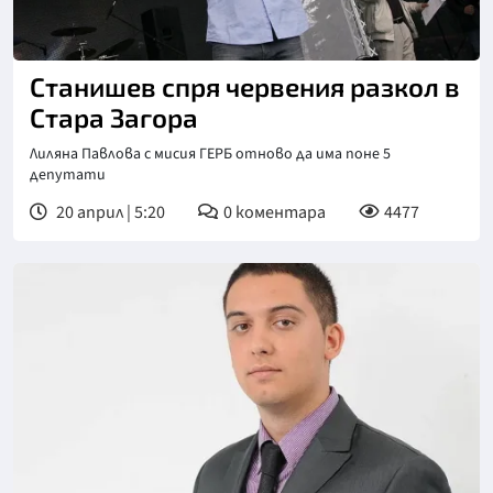
Станишев спря червения разкол в
Стара Загора
Лиляна Павлова с мисия ГЕРБ отново да има поне 5
депутати
20 април | 5:20
0
коментара
4477