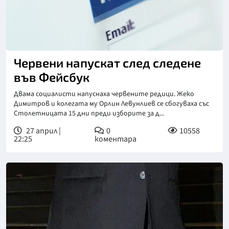
Червени напускат след следене
във Фейсбук
Двама социалисти напуснаха червените редици. Жеко
Димитров и колегата му Орлин Левунлиев се сбогуваха със
Столетницата 15 дни преди изборите за д...
27 април |
0
10558
22:25
коментара