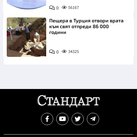
Снимка:
0
56167
Пиксабей
Пещера в Турция отвори врата
към свят отпреди 86 000
години
0
34325