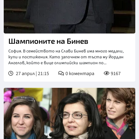
Шампионите на Бинев
София. В семейството на Слави Бинев има много медали,
купи и постижения. Като започнем от тъста му Йордан
Ангелов, който е вице олимпийски шампион по...
27 април | 21:15
0
коментара
9167