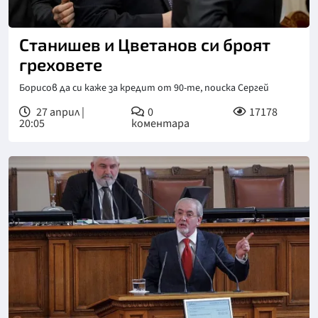
Станишев и Цветанов си броят
греховете
Борисов да си каже за кредит от 90-те, поиска Сергей
27 април |
0
17178
20:05
коментара