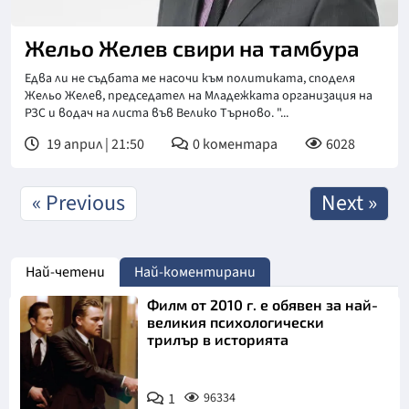
Жельо Желев свири на тамбура
Едва ли не съдбата ме насочи към политиката, споделя
Жельо Желев, председател на Младежката организация на
РЗС и водач на листа във Велико Търново. "...
19 април | 21:50
0
коментара
6028
« Previous
Next »
Най-четени
Най-коментирани
Филм от 2010 г. е обявен за най-
великия психологически
трилър в историята
1
96334