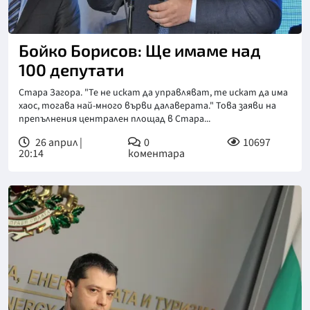
Бойко Борисов: Ще имаме над
100 депутати
Стара Загора. "Те не искат да управляват, те искат да има
хаос, тогава най-много върви далаверата." Това заяви на
препълнения централен площад в Стара...
26 април |
0
10697
20:14
коментара