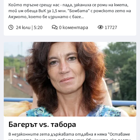
Който тръгне срещу нас - пада, заканиха се роми на кмета,
той им обеща ВиК за 1,5 млн. "Бомбата" с ромското гето на
Аязмото, което бе изринато с баге...
24 юли | 5:20
0
коментара
17727
Багерът vs. табора
В незаконните гета държавата отдавна я няма "Оставаме