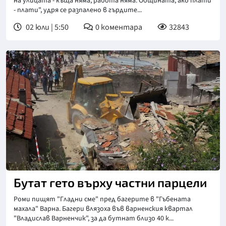
на улицата - къща няма, работа няма. Общината, ако плати
- плати", удря се разпалено в гърдите...
02 юли | 5:50
0
коментара
32843
Бутат гето върху частни парцели
Роми пищят "Гладни сме" пред багерите в "Гъбената
махала" Варна. Багери влязоха във варненския квартал
"Владислав Варненчик", за да бутнат близо 40 к...