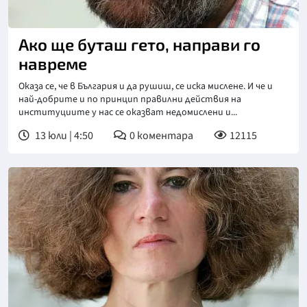
Ако ще буташ гето, направи го
навреме
Оказа се, че в България и да рушиш, се иска мислене. И че и
най-добрите и по принцип правилни действия на
институциите у нас се оказват недомислени и...
13 юли | 4:50
0
коментара
12115