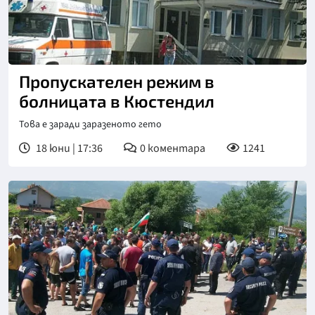
Пропускателен режим в
болницата в Кюстендил
Това е заради заразеното гето
18 юни | 17:36
0
коментара
1241