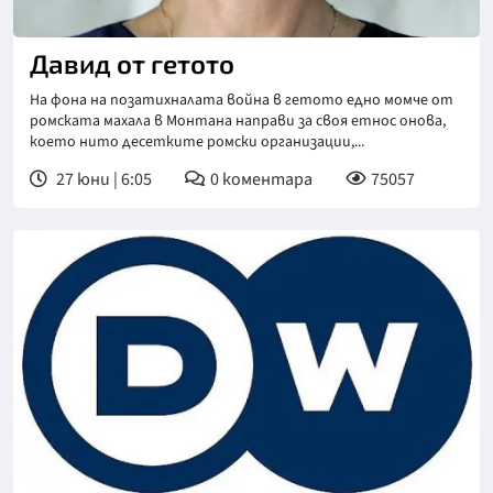
Давид от гетото
На фона на позатихналата война в гетото едно момче от
ромската махала в Монтана направи за своя етнос онова,
което нито десетките ромски организации,...
27 юни | 6:05
0
коментара
75057