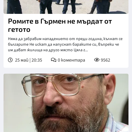
Ромите в Гърмен не мърдат от
гетото
Няма да забравим нападението от преди година, кълнат се
българите Не искат да напуснат бараките си, въпреки че
им дават жилища на друго място Цяла г...
25 май | 20:35
0
коментара
9562