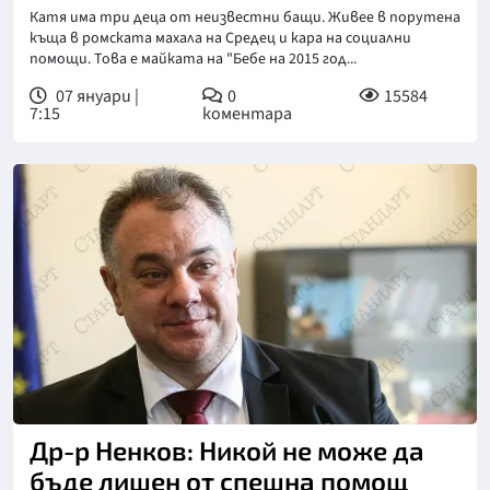
Катя има три деца от неизвестни бащи. Живее в порутена
къща в ромската махала на Средец и кара на социални
помощи. Това е майката на "Бебе на 2015 год...
07 януари |
0
15584
7:15
коментара
Др-р Ненков: Никой не може да
бъде лишен от спешна помощ