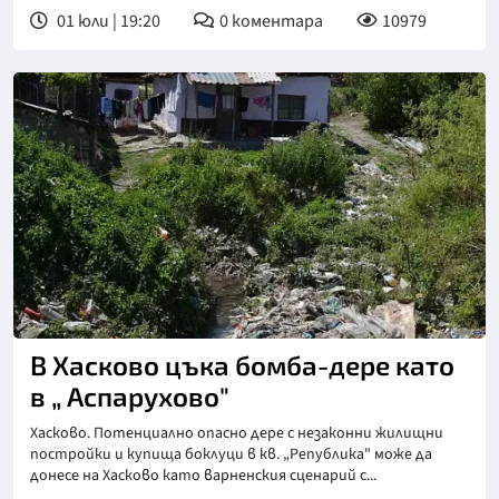
01 юли | 19:20
0
коментара
10979
В Хасково цъка бомба-дере като
в „ Аспарухово"
Хасково. Потенциално опасно дере с незаконни жилищни
постройки и купища боклуци в кв. „Република" може да
донесе на Хасково като варненския сценарий с...