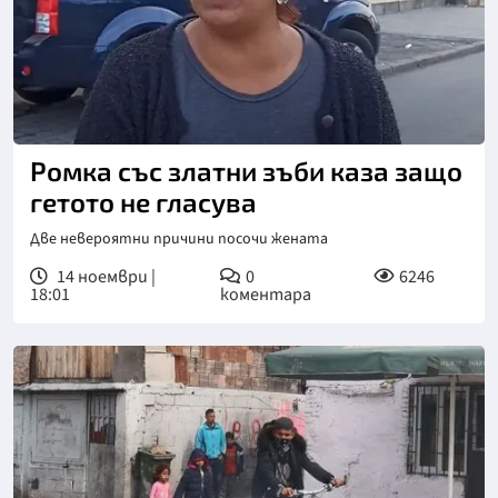
Ромка със златни зъби каза защо
гетото не гласува
Две невероятни причини посочи жената
14 ноември |
0
6246
18:01
коментара