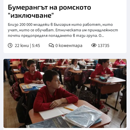
Бумерангът на ромското
"изключване"
Близо 200 000 младежи в България нито работят, нито
учат, нито се обучават. Етническата им принадлежност
почти предопределя попадането в тази група. О...
22 юни | 5:45
0
коментара
13735