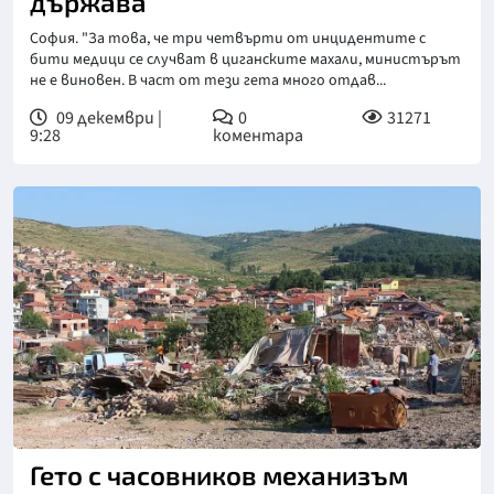
държава
София. "За това, че три четвърти от инцидентите с
бити медици се случват в циганските махали, министърът
не е виновен. В част от тези гета много отдав...
09 декември |
0
31271
9:28
коментара
Гето с часовников механизъм