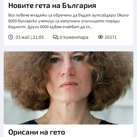
Новите гета на България
Все повече младежи са обречени да бъдат аутсайдери Около
8000 български ученици са напуснали училището поради
бедност. Други 6000 едвам очакват да го...
03 май | 21:05
0
коментара
20371
Орисани на гето