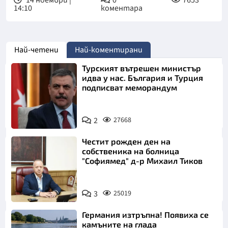
14:10
коментара
Най-четени
Най-коментирани
Турският вътрешен министър
идва у нас. България и Турция
подписват меморандум
2
27668
Честит рожден ден на
собственика на болница
"Софиямед" д-р Михаил Тиков
3
25019
Германия изтръпна! Появиха се
камъните на глада