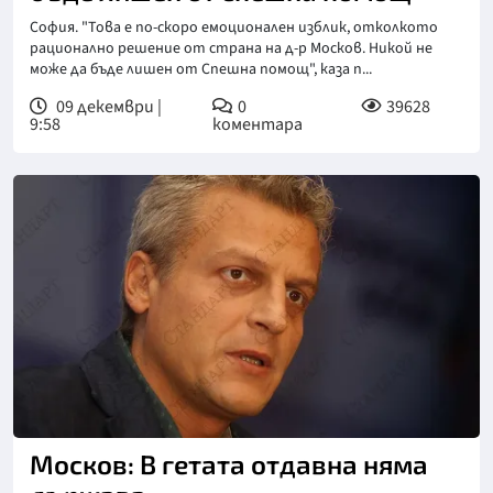
София. "Това е по-скоро емоционален изблик, отколкото
рационално решение от страна на д-р Москов. Никой не
може да бъде лишен от Спешна помощ", каза п...
09 декември |
0
39628
9:58
коментара
Москов: В гетата отдавна няма