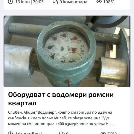
13 юни | 20:05
0
коментара
10851
Оборудват с водомери ромски
квартал
Сливен. Акция "Водомер", която стартира по идея на
сливенския кмет Кольо Милев, се оказа успешна. "До
момента сме монтирали 400 измервателни уреда в к...
14 ноември |
0
7653