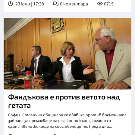
23 юни | 17:38
0
коментара
6715
Фандъкова е против ветото над
гетата
София. Столични общинари се обявиха против временната
забрана за премахване на незаконни къщи, когато са
единствено жилище на собствениците. Преди дни...