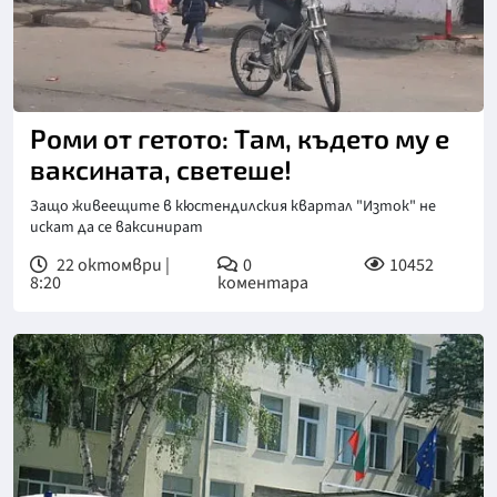
Роми от гетото: Там, където му е
ваксината, светеше!
Защо живеещите в кюстендилския квартал "Изток" не
искат да се ваксинират
22 октомври |
0
10452
8:20
коментара