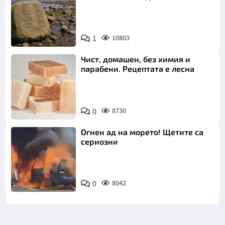
1
10803
Чист, домашен, без химия и
парабени. Рецептата е лесна
0
8730
Огнен ад на морето! Щетите са
сериозни
0
8042