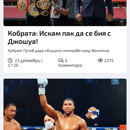
Кобрата: Искам пак да се бия с
Джошуа!
Кубрат Пулев даде общирно интервю пред Монитор
23 декември |
0
1375
17:20
коментара