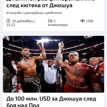
след кютека от Джошуа
И направи изненадващо изяявление
20 декември |
0
1396
15:22
коментара
До 100 млн. USD за Джошуа след
боя над Пол