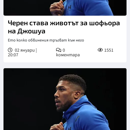
Черен става животът за шофьора
на Джошуа
Ето колко обвинения тръгват към него
02 януари |
0
1551
20:07
коментара