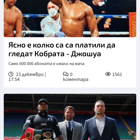
Ясно е колко са са платили да
гледат Кобрата - Джошуа
Само 600 000 абоната е имало на мача
23 декември |
0
1561
17:54
коментара