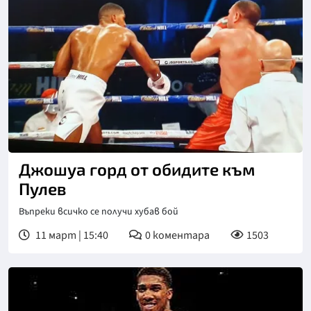
Джошуа горд от обидите към
Пулев
Въпреки всичко се получи хубав бой
11 март | 15:40
0
коментара
1503