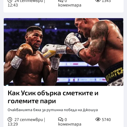
24 септември |
0
1343
12:43
коментара
Как Усик обърка сметките и
големите пари
Очакванията бяха за рутинна победа на Джошуа
27 септември |
0
5740
13:29
коментара