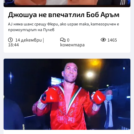
Джошуа не впечатлил Боб Аръм
AJ няма шанс срещу Фюри, ако играе така, категоричен е
промоутърът на Пулев
14 декември |
0
1465
18:44
коментара