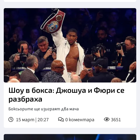
Шоу в бокса: Джошуа и Фюри се
разбраха
Боксьорите ще изиграят два мача
15 март | 20:27
0
коментара
3651