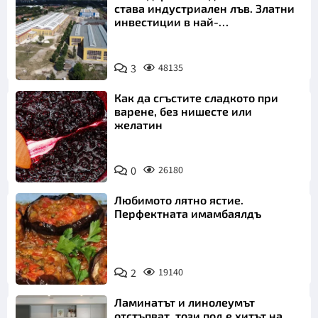
става индустриален лъв. Златни
инвестиции в най-
аристократичния ни град
3
48135
Как да сгъстите сладкото при
варене, без нишесте или
желатин
0
26180
Любимото лятно ястие.
Перфектната имамбаялдъ
2
19140
Ламинатът и линолеумът
отстъпват, този под е хитът на