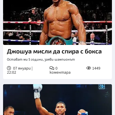
Джошуа мисли да спира с бокса
Остават ми 5 години, заяви шампионът
07 януари |
0
1449
22:02
коментара