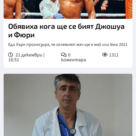
Обявиха кога ще се бият Джошуа
и Фюри
Еди Хърн прогнозира, че големият мач ще е май или юни 2021
21 декември |
0
1311
16:51
коментара