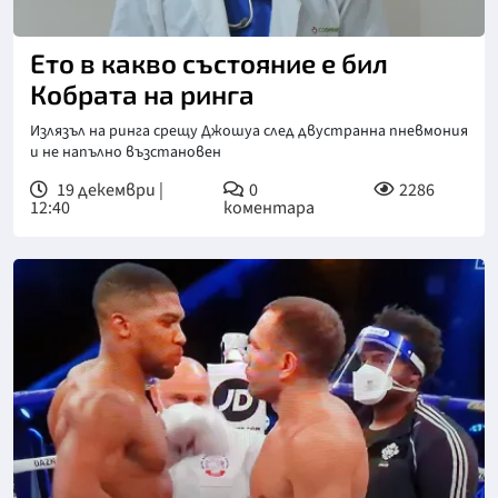
Ето в какво състояние е бил
Кобрата на ринга
Излязъл на ринга срещу Джошуа след двустранна пневмония
и не напълно възстановен
19 декември |
0
2286
12:40
коментара