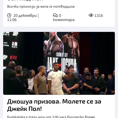
Всички прогнози за мача се потвърдиха
20 декември |
0
1316
11:06
коментара
Джошуа призова. Молете се за
Джейк Пол!
Биткатка е тази нощ от 3,00 часа българско време