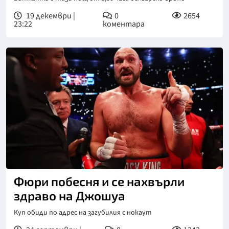
19 декември |
0
2654
23:22
коментара
Фюри побесня и се нахвърли
здраво на Джошуа
Куп обиди по адрес на загубилия с нокаут