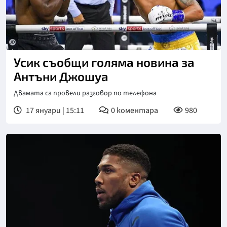
Усик съобщи голяма новина за
Антъни Джошуа
Двамата са провели разговор по телефона
17 януари | 15:11
0
коментара
980