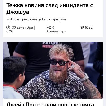
Тежка новина след инцидента с
Джошуа
Разкриха причината за катастрофата
30 декември |
0
6172
8:26
коментара
Джейк Пол разкри пораженията