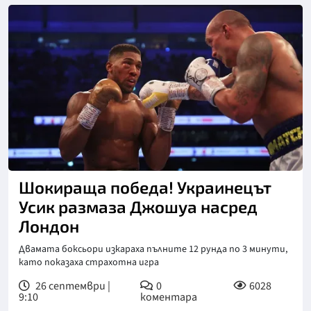
Шокираща победа! Украинецът
Усик размаза Джошуа насред
Лондон
Двамата боксьори изкараха пълните 12 рунда по 3 минути,
като показаха страхотна игра
26 септември |
0
6028
9:10
коментара