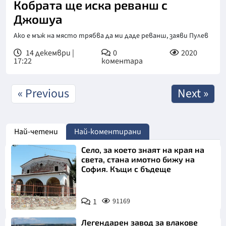
Кобрата ще иска реванш с
Джошуа
Ако е мъж на място трябва да ми даде реванш, заяви Пулев
14 декември |
0
2020
17:22
коментара
« Previous
Next »
Най-четени
Най-коментирани
Село, за което знаят на края на
света, стана имотно бижу на
София. Къщи с бъдеще
1
91169
Легендарен завод за влакове