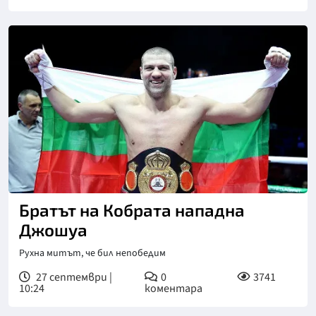
Братът на Кобрата нападна
Джошуа
Рухна митът, че бил непобедим
27 септември |
0
3741
10:24
коментара