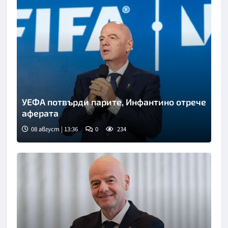
УЕФА потвърди парите, Инфантино отрече
аферата
08 август | 13:36
0
234