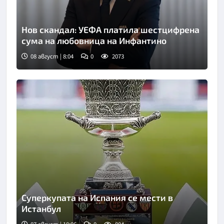
Нов скандал: УЕФА платила шестцифрена
сума на любовница на Инфантино
08 август | 8:04
0
2073
Суперкупата на Испания се мести в
Истанбул