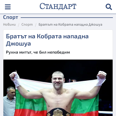
Спорт
Новини
Спорт
Братът на Кобрата нападна Джошуа
Братът на Кобрата нападна
Джошуа
Рухна митът, че бил непобедим