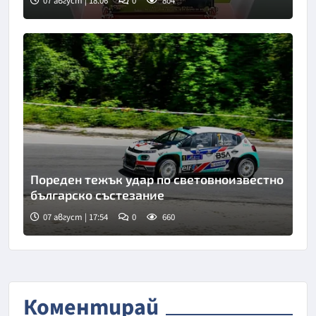
07 август | 18:06
0
804
Снимка: X/Twitter
Пореден тежък удар по световноизвестно
българско състезание
07 август | 17:54
0
660
Коментирай