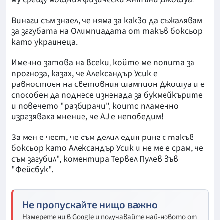
Винаги съм знаел, че няма за какво да съжалявам
за загубата на Олимпиадата от такъв боксьор
като украинеца.
Именно затова на всеки, който ме попита за
прогноза, казах, че Александър Усик е
равностоен на световния шампион Джошуа и е
способен да поднесе изненада за букмейкърите
и повечето "разбирачи", които пламенно
изразяваха мнение, че AJ е непобедим!
За мен е чест, че съм делил един ринг с такъв
боксьор като Александър Усик и не ме е срам, че
съм загубил", коментира Тервел Пулев във
"Фейсбук".
Не пропускайте нищо важно
Намерете ни в Google и получавайте най-новото от