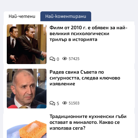
Най-четени
Най-коментирани
Филм от 2010 г. е обявен за най-
великия психологически
трилър в историята
0
57425
Радев свика Съвета по
сигурността, следва ключово
изявление
5
51503
Традиционните кухненски гъби
остават в миналото. Какво се
използва сега?