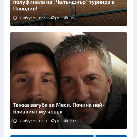
полуфинала на „Чалънджър“ турнира в
Пловдив!
08 август | 19:27
0
79
Тежка загуба за Меси. Почина най-
близкият му човек
08 август | 15:13
0
932
Снимка: Инстаграм