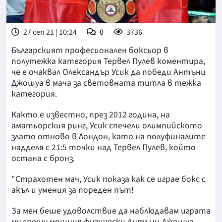
27 сеп 21 | 10:24
0
3736
Българският професионален боксьор в
полутежка категория Тервел Пулев коментира,
че е очаквал Олександър Усик да победи Антъни
Джошуа в мача за световната титла в тежка
категория.
Както е известно, през 2012 година, на
аматьорския ринг, Усик спечели олимпийското
злато отново в Лондон, като на полуфиналите
надделя с 21:5 точки над Тервел Пулев, който
остана с бронз.
"Страхотен мач, Усик показа как се играе бокс с
акъл и умения за пореден път!
За мен беше удоволствие да наблюдавам играта
му срещу мощния физически Антъни Джошуа.