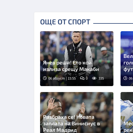
ОЩЕ ОТ СПОРТ
Вел
Янев реши! Ето кой
гол
излиза срещу Макаби
фут
06 август | 15:55
0
335
06
Разбраха се! Новата
заплата на Винисиус в
Мес
Реал Мадрид
рек