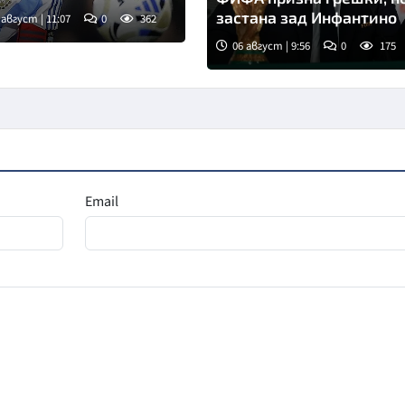
застана зад Инфантино
 август | 11:07
0
362
06 август | 9:56
0
175
Снимка: Асошиейтед прес
Email