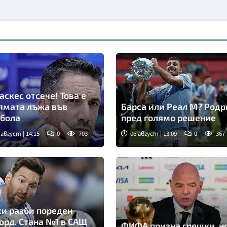
аскес отсече! Това е
ямата лъжа във
Барса или Реал М? Родр
бола
пред голямо решение
 август | 14:15
0
703
06 август | 13:09
0
367
и разби пореден
орд. Стана №1 в САЩ
ФИФА призна грешки, н