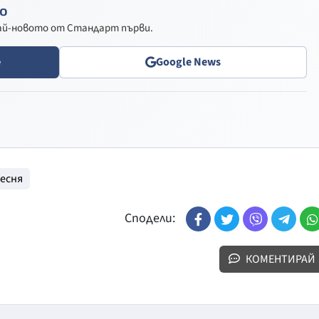
о
най-новото от Стандарт първи.
e
Google News
есня
Сподели:
КОМЕНТИРАЙ