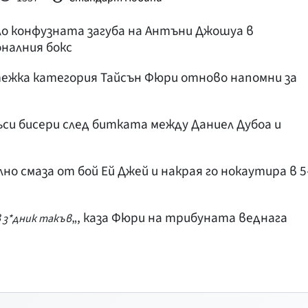
 конфузната загуба на Антъни Джошуа в
налния бокс
жка категория Тайсън Фюри отново напомни за
ъси бисери след битката между Даниел Дубоа и
 смаза от бой Ей Джей и накрая го нокаутира в 5
„, каза Фюри на трибуната веднага
в з*дник такъв