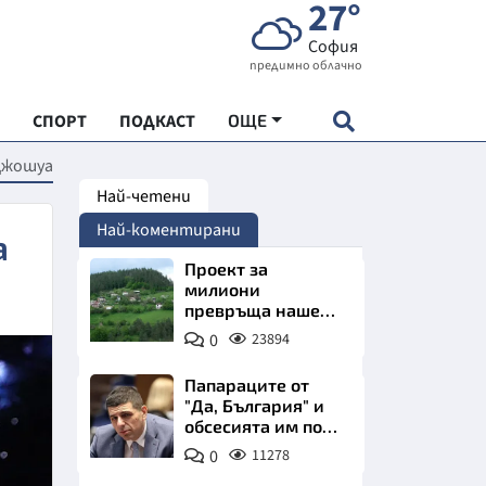
27°
София
предимно облачно
СПОРТ
ПОДКАСТ
ОЩЕ
 Джошуа
Най-четени
НДАРТ
Най-коментирани
а
АДЕМИЯ "ЧУДЕСАТА НА БЪЛГАРИЯ"
Проект за
милиони
превръща наше
Е
село в магнит за
0
23894
туристи
Папараците от
"Да, България" и
обсесията им по
СКАТА ХРАНА
Пеевски
0
11278
АРСКАТА ИКОНОМИКА