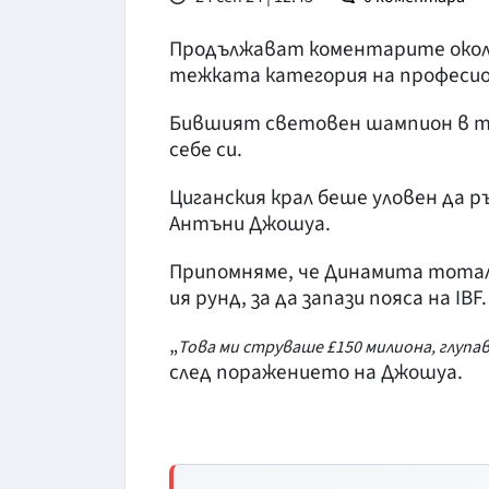
Продължават коментарите около
тежката категория на професио
Бившият световен шампион в те
себе си.
Циганския крал беше уловен да р
Антъни Джошуа.
Припомняме, че Динамита тотално
ия рунд, за да запази пояса на IBF.
„
Това ми струваше £150 милиона, глупа
след поражението на Джошуа.