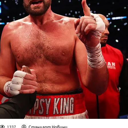
КУЛТУРА
ПРАВОСЪДИЕ
КРИМИ
КИБЕРЗАЩИТ
ВЯРА
ОБЯВИ
ВОЙНАТА В У
ВРЕМЕТО
1337
Стандарт Новини