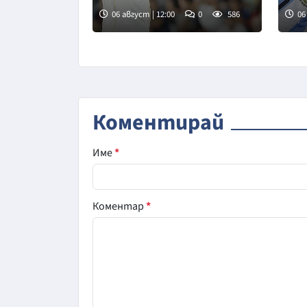
06 август | 12:00
0
586
06
Коментирай
Име
*
Коментар
*