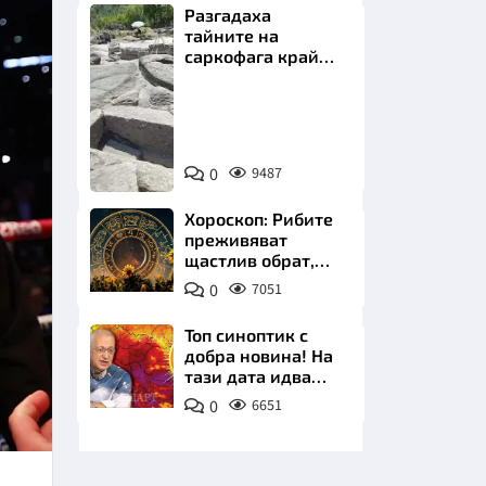
Разгадаха
тайните на
саркофага край
Перперикон
Снимка:
Bulgaria
НИЦИ
ON
0
9487
AIR
Хороскоп: Рибите
преживяват
щастлив обрат,
КРАЙНА
Телецът започва
0
7051
важна промяна
Топ синоптик с
добра новина! На
тази дата идва
захлаждането
0
6651