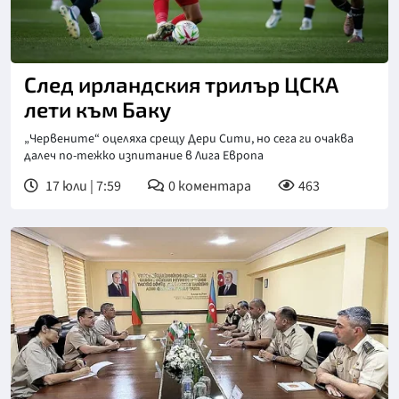
Снимка: Клубен сайт на ЦСКА
След ирландския трилър ЦСКА
лети към Баку
„Червените“ оцеляха срещу Дери Сити, но сега ги очаква
далеч по-тежко изпитание в Лига Европа
17 юли | 7:59
0
коментара
463