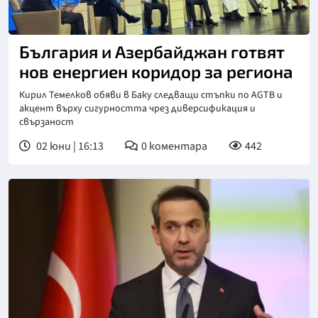
България и Азербайджан готвят
нов енергиен коридор за региона
Кирил Темелков обяви в Баку следващи стъпки по AGTB и
акцент върху сигурността чрез диверсификация и
свързаност
02 юни | 16:13
0
коментара
442