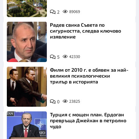
2
89069
Радев свика Съвета по
сигурността, следва ключово
изявление
5
42330
Филм от 2010 г. е обявен за най-
великия психологически
трилър в историята
0
23825
Турция с мощен план. Ердоган
превръща Джейхан в петролно
чудо