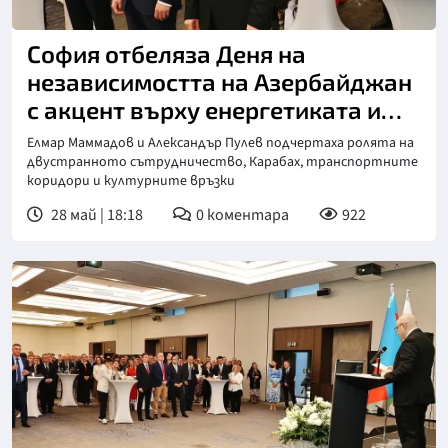
София отбеляза Деня на
независимостта на Азербайджан
с акцент върху енергетиката и
свързаността
Елмар Маммадов и Александър Пулев подчертаха ролята на
двустранното сътрудничество, Карабах, транспортните
коридори и културните връзки
28 май | 18:18
0
коментара
922