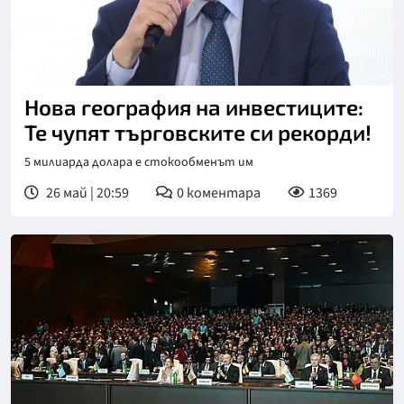
Нова география на инвестиците:
Те чупят търговските си рекорди!
5 милиарда долара е стокообменът им
26 май | 20:59
0
коментара
1369