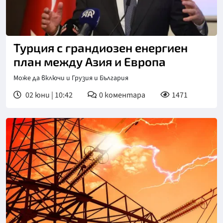
Снимка: Алпарслан Байрактар
Турция с грандиозен енергиен
план между Азия и Европа
Може да включи и Грузия и България
02 юни | 10:42
0
коментара
1471