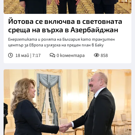
Йотова се включва в световната
среща на върха в Азербайджан
Енергетиката и ролята на България като транзитен
център за Европа излязоха на преден план в Баку
18 май | 7:17
0
коментара
858