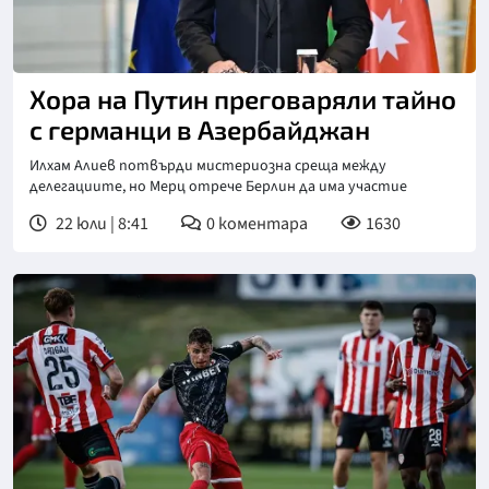
Хора на Путин преговаряли тайно
с германци в Азербайджан
Илхам Алиев потвърди мистериозна среща между
делегациите, но Мерц отрече Берлин да има участие
22 юли | 8:41
0
коментара
1630