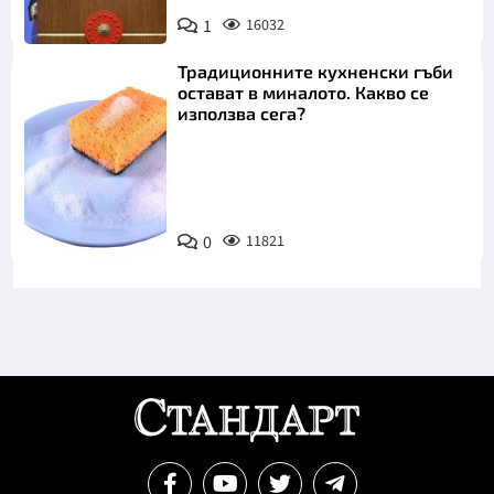
1
16032
Традиционните кухненски гъби
остават в миналото. Какво се
използва сега?
Снимка:
0
11821
Пиксабей