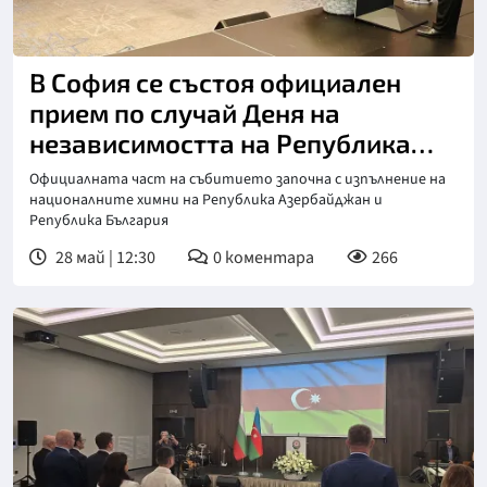
В София се състоя официален
прием по случай Деня на
независимостта на Република
Азербайджан
Официалната част на събитието започна с изпълнение на
националните химни на Република Азербайджан и
Република България
28 май | 12:30
0
коментара
266