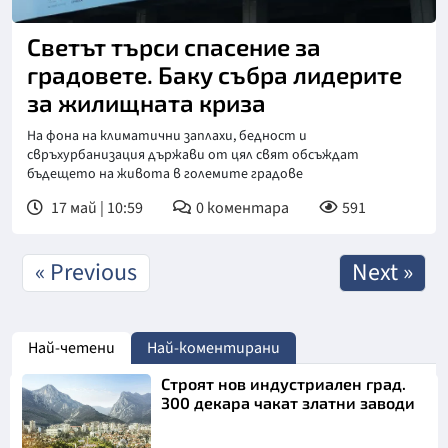
Светът търси спасение за
градовете. Баку събра лидерите
за жилищната криза
На фона на климатични заплахи, бедност и
свръхурбанизация държави от цял свят обсъждат
бъдещето на живота в големите градове
17 май | 10:59
0
коментара
591
« Previous
Next »
Най-четени
Най-коментирани
Строят нов индустриален град.
300 декара чакат златни заводи