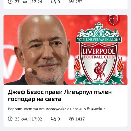
27 юли | 12:24
0
282
Джеф Безос прави Ливърпул пълен
господар на света
Вероятността от мегасделка е напълно възможна
23 юли | 17:02
0
1417