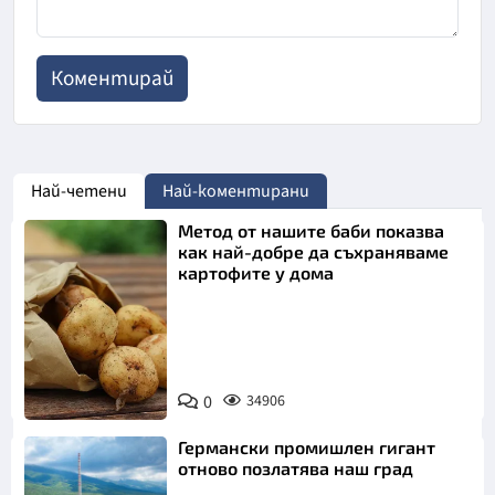
Най-четени
Най-коментирани
Метод от нашите баби показва
как най-добре да съхраняваме
картофите у дома
Снимка:
0
34906
Пиксабей
Германски промишлен гигант
отново позлатява наш град