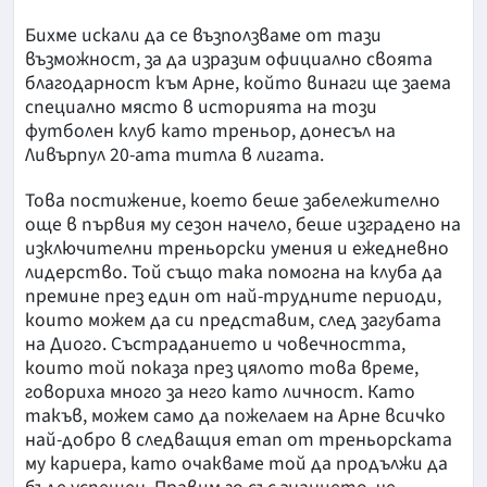
Бихме искали да се възползваме от тази
възможност, за да изразим официално своята
благодарност към Арне, който винаги ще заема
специално място в историята на този
футболен клуб като треньор, донесъл на
Ливърпул 20-ата титла в лигата.
Това постижение, което беше забележително
още в първия му сезон начело, беше изградено на
изключителни треньорски умения и ежедневно
лидерство. Той също така помогна на клуба да
премине през един от най-трудните периоди,
които можем да си представим, след загубата
на Диого. Състраданието и човечността,
които той показа през цялото това време,
говориха много за него като личност. Като
такъв, можем само да пожелаем на Арне всичко
най-добро в следващия етап от треньорската
му кариера, като очакваме той да продължи да