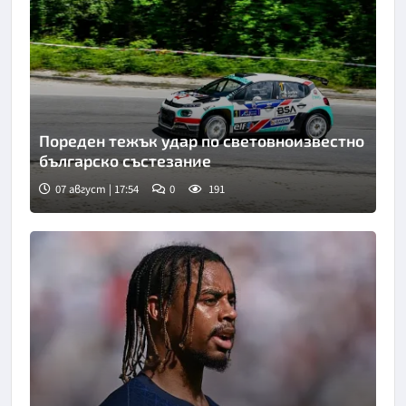
Пореден тежък удар по световноизвестно
българско състезание
07 август | 17:54
0
191