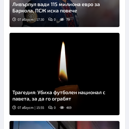
Ливърпул вади 115 милиона евро за
Баркола, ПСЖ иска повече
07 август | 17:30
0
79
Трагедия: Убиха футболен национал с
павета, за да го ограбят
07 август | 15:55
0
469