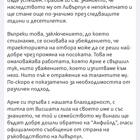
бъде успешен. Правим го със знанието, че
наследството му от Ливърпул е непокътнато и
ще стане още по-значимо през следващите
години и десетилетия.
Въпреки това, заключението, до което
стигнахме, се основава на убеждението, че
траекторията на отбора може да се реши най-
добре чрез промяна на посоката. Това не
омаловажава работата, която Арне е свършил
тук, нито уважението, което изпитваме към
него. Нито пък е отражение на талантите му.
По-скоро е показателно за необходимостта от
различен подход.
Арне си тръгва с нашата благодарност, с
титла от Висшата лига на своето име и със
знанието, че той и семейството му винаги ще
бъдат добре дошли обратно на "Анфийлд", гласи
официалното съобщение от страна на
ръководството на Ливърпул.