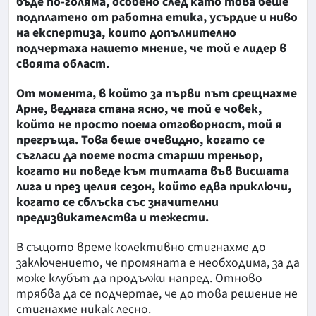
бъде по-голяма, особено след като това беше
подплатено от работна етика, усърдие и ниво
на експертиза, които допълнително
подчертаха нашето мнение, че той е лидер в
своята област.
От момента, в който за първи път срещнахме
Арне, веднага стана ясно, че той е човек,
който не просто поема отговорност, той я
прегръща. Това беше очевидно, когато се
съгласи да поеме поста старши треньор,
когато ни поведе към титлата във Висшата
лига и през целия сезон, който едва приключи,
когато се сблъска със значителни
предизвикателства и тежести.
В същото време колективно стигнахме до
заключението, че промяната е необходима, за да
може клубът да продължи напред. Отново
трябва да се подчертае, че до това решение не
стигнахме никак лесно.