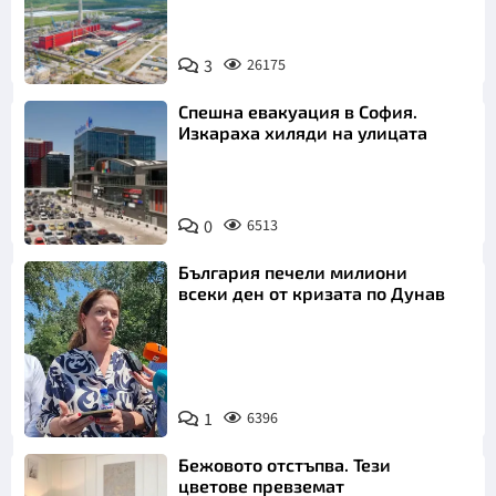
3
26175
Спешна евакуация в София.
Изкараха хиляди на улицата
0
6513
България печели милиони
всеки ден от кризата по Дунав
1
6396
Снимка: БТА
Бежовото отстъпва. Тези
цветове превземат