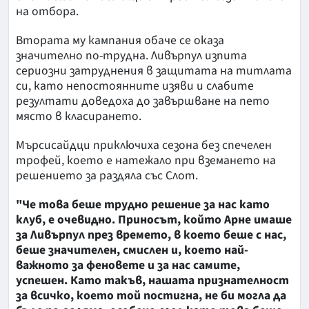
на отбора.
Втората му кампания обаче се оказа
значително по-трудна. Ливърпул изпита
сериозни затруднения в защитата на титлата
си, като непостоянните изяви и слабите
резултати доведоха до завършване на пето
място в класирането.
Мърсисайдци приключиха сезона без спечелен
трофей, което е натежало при вземането на
решението за раздяла със Слот.
"Че това беше трудно решение за нас като
клуб, е очевидно. Приносът, който Арне имаше
за Ливърпул през времето, в което беше с нас,
беше значителен, смислен и, което най-
важното за феновете и за нас самите,
успешен. Като такъв, нашата признателност
за всичко, което той постигна, не би могла да