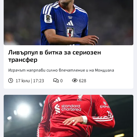
Ливърпул в битка за сериозен
трансфер
Играчът напрпави силно впечатление и на Мондиала
17 юли | 17:23
0
628