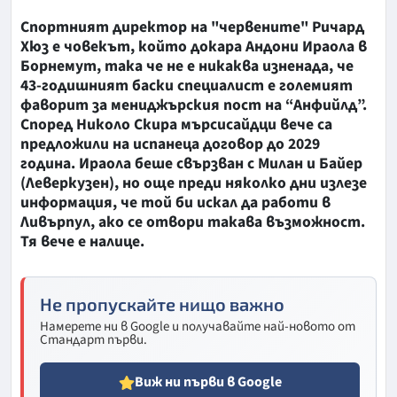
Спортният директор на "червените" Ричард
Хюз е човекът, който докара Андони Ираола в
Борнемут, така че не е никаква изненада, че
43-годишният баски специалист е големият
фаворит за мениджърския пост на “Анфийлд”.
Според Николо Скира мърсисайдци вече са
предложили на испанеца договор до 2029
година. Ираола беше свързван с Милан и Байер
(Леверкузен), но още преди няколко дни излезе
информация, че той би искал да работи в
Ливърпул, ако се отвори такава възможност.
Тя вече е налице.
Не пропускайте нищо важно
Намерете ни в Google и получавайте най-новото от
Стандарт първи.
Виж ни първи в Google