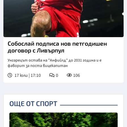
Снимка: X/Twitter
Собослай подписа нов петгодишен
договор с Ливърпул
Унгарецът остава на "Анфийлд" до 2031 година и е
фаворит за поста вицекапитан
17 юли | 17:10
0
106
ОЩЕ ОТ СПОРТ