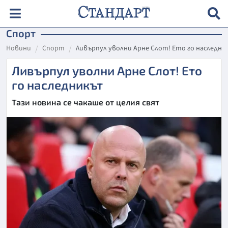
Спорт
Новини
Спорт
Ливърпул уволни Арне Слот! Ето го наследн
Ливърпул уволни Арне Слот! Ето
го наследникът
Тази новина се чакаше от целия свят