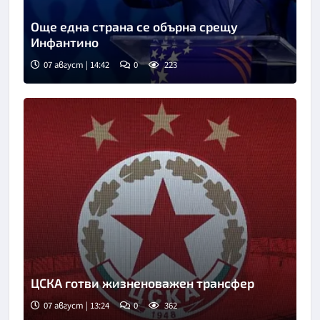
Още една страна се обърна срещу
Инфантино
07 август | 14:42
0
223
ЦСКА готви жизненоважен трансфер
07 август | 13:24
0
362
Снимка: БГНЕС