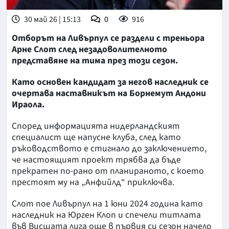
30 май 26 | 15:13
0
916
Отборът на Ливърпул се раздели с треньора
Арне Слот след незадоволителното
представяне на тима през този сезон.
Като основен кандидат за негов наследник се
очертава наставникът на Борнемут Андони
Ираола.
Според информацията нидерландският
специалист ще напусне клуба, след като
ръководството е стигнало до заключението,
че настоящият проект трябва да бъде
прекратен по-рано от планираното, с което
престоят му на „Анфийлд“ приключва.
Слот пое Ливърпул на 1 юни 2024 година като
наследник на Юрген Клоп и спечели титлата
във Висшата лига още в първия си сезон начело