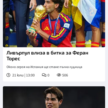
Ливърпул влиза в битка за Феран
Торес
Около героя на Испания ще стане пълна лудница
21 юли | 13:00
0
506