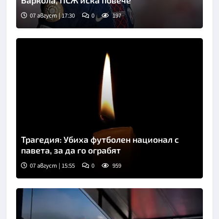
Баркола, ПСЖ иска повече
07 август | 17:30
0
197
Трагедия: Убиха футболен национал с
павета, за да го ограбят
07 август | 15:55
0
959