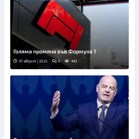
Голяма промяна във Формула 1
07 август | 15:21
0
442