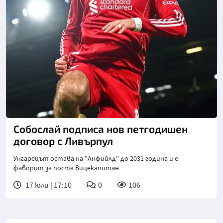
Снимка: X/Twitter
Собослай подписа нов петгодишен
договор с Ливърпул
Унгарецът остава на "Анфийлд" до 2031 година и е
фаворит за поста вицекапитан
17 юли | 17:10
0
106