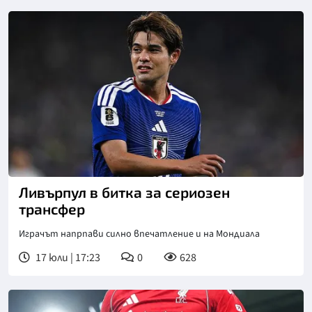
Ливърпул в битка за сериозен
трансфер
Играчът напрпави силно впечатление и на Мондиала
17 юли | 17:23
0
628