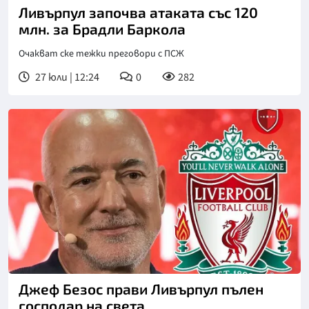
Ливърпул започва атаката със 120
млн. за Брадли Баркола
Очакват ске тежки преговори с ПСЖ
27 юли | 12:24
0
282
Джеф Безос прави Ливърпул пълен
господар на света