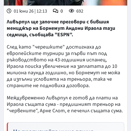
01 юни 26 | 12:13
0
692
Ливърпул ще започне преговори с бившия
мениджър на Борнемут Андони Ираола тази
седмица, съобщава "ESPN".
След като "черешките" достигнаха до
европейските турнири за първи път под
ръководството на 43-годишния испанец,
Ираола поиска увеличение на заплатата до 10
милиона паунда годишно, но Борнемут не можа
да изпълни условията на треньора, така че
страните не подновиха договора.
Междувременно Ливърпул е готов да плати на
Ираола същата сума - предишният треньор на
"червените", Арне Слот, е печелил същата сумa.