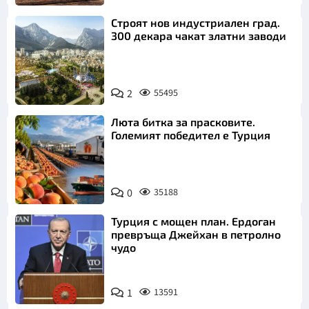
Строят нов индустриален град.
300 декара чакат златни заводи
2
55495
Люта битка за прасковите.
Големият победител е Турция
0
35188
Турция с мощен план. Ердоган
превръща Джейхан в петролно
чудо
1
13591