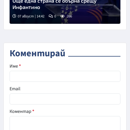
Още една страна се обърна срещу
Инфантино
07 август | 14:42
0
266
Коментирай
Име
*
Email
Коментар
*