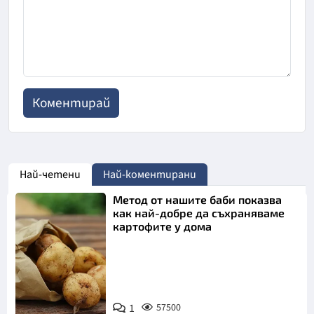
Най-четени
Най-коментирани
Метод от нашите баби показва
как най-добре да съхраняваме
картофите у дома
Снимка:
1
57500
Пиксабей