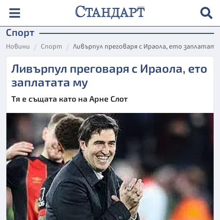
Спорт
Новини
Спорт
Ливърпул преговаря с Ираола, ето заплатата
Ливърпул преговаря с Ираола, ето
заплатата му
Тя е същата като на Арне Слот