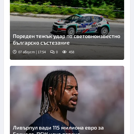
Пореден тежък удар по световноизвестно
българско състезание
07 август | 17:54
0
458
Ливърпул вади 115 милиона евро за