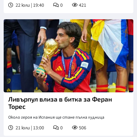
22 юли | 19:40
0
421
Ливърпул влиза в битка за Феран
Торес
Около героя на Испания ще стане пълна лудница
21 юли | 13:00
0
506