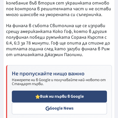
колебание във втория сет украинката отново
пое контрола в решителната част и не остави
много шансове на уморената си съперничка.
На финала в събота Свитолина ще се изправи
срещу американката Коко Гоф, която в другия
полуфинал победи румънката Сорана Кърстя с
6:4, 6:3 за 78 минути. Гоф ще опита да стигне до
титлата година след като загуби финала в Рим
от италианката Джазмин Паолини.
Не пропускайте нищо важно
Намерете ни в Google и получавайте най-новото от
Стандарт първи.
Виж ни първи в Google
Google News