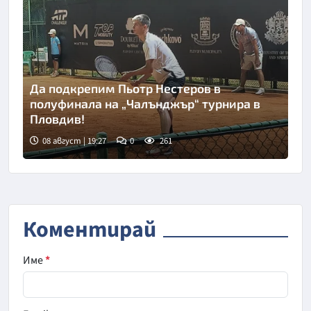
Да подкрепим Пьотр Нестеров в
полуфинала на „Чалънджър“ турнира в
Пловдив!
08 август | 19:27
0
261
Коментирай
Име
*