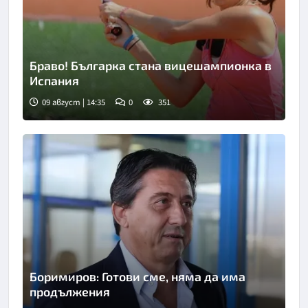
Браво! Българка стана вицешампионка в
Испания
09 август | 14:35
0
351
Снимка: БТА
Боримиров: Готови сме, няма да има
продължения