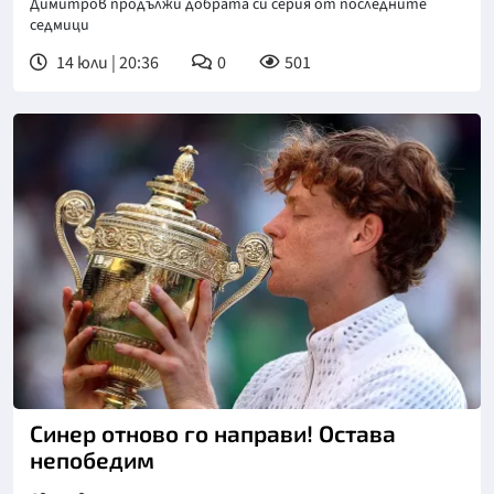
Димитров продължи добрата си серия от последните
седмици
14 юли | 20:36
0
501
Снимка: БГНЕС
Синер отново го направи! Остава
непобедим