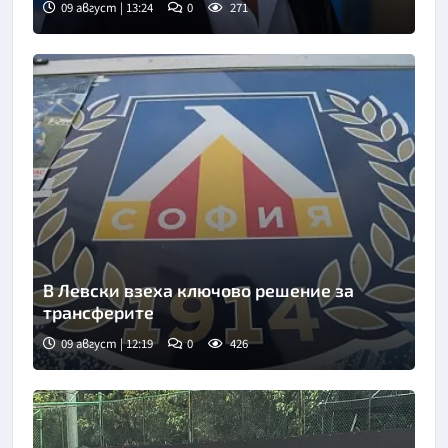
09 август | 13:24
0
271
В Левски взеха ключово решение за
трансферите
09 август | 12:19
0
426
Снимка: БГНЕС