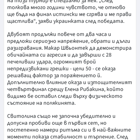
на този турнир е специално за нея. „След
толкова много години чувството, че отново
ще бъда на финал истински ме сгрява и ме прави
щастлива“, заяви украинката след победата.
Двубоят продължи повече от два часа и
предложи сериозно напрежение, обрати и дълги
разигравания. Макар Швьонтек да демонстрира
обичайната си агресия и да завърши с 28
печеливши удара, огромният брой
непредизвикани грешки - цели 50 - се оказа
решаващ фактор за поражението й.
Допълнително влияние оказа и изтощителният
четвъртфинал срещу Елена Рибакина, който
видимо бе оставил следи върху физическото
състояние на полякинята.
Свитолина също не започна убедително и
допусна пробиви още в първия сет, но
постепенно намери ритъма си и в най-важните
моменти показа стабилност и търпение. След