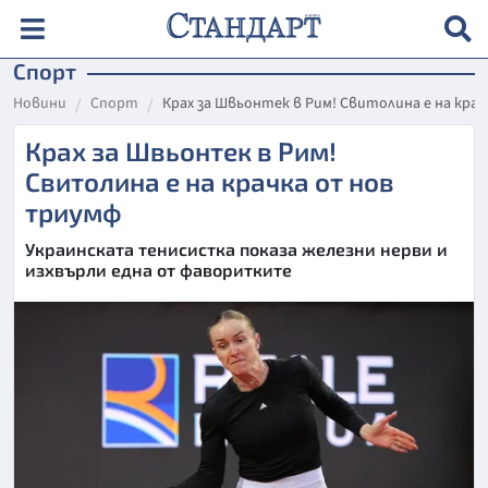
Спорт
Новини
Спорт
Крах за Швьонтек в Рим! Свитолина е на кра
Крах за Швьонтек в Рим!
Свитолина е на крачка от нов
триумф
Украинската тенисистка показа железни нерви и
изхвърли една от фаворитките