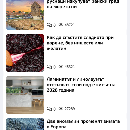
руснаци изкупуват райски град
на морето ни
0
48721
Как да сгъстите сладкото при
варене, без нишесте или
желатин
0
48321
Ламинатът и линолеумът
отстъпват, този под е хитът на
2026 година
0
27289
Две аномалии променят зимата
в Европа