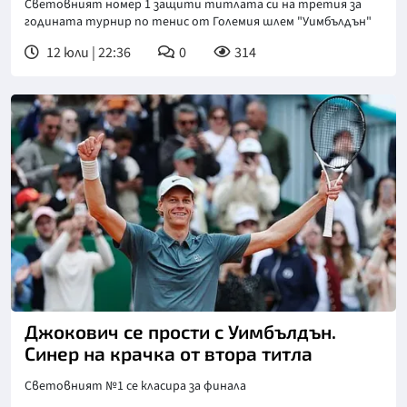
Световният номер 1 защити титлата си на третия за
годината турнир по тенис от Големия шлем "Уимбълдън"
12 юли | 22:36
0
314
Джокович се прости с Уимбълдън.
Синер на крачка от втора титла
Световният №1 се класира за финала