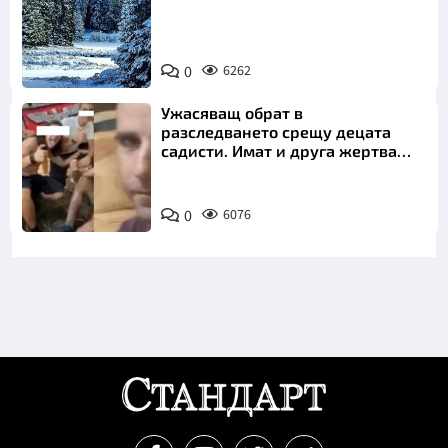
0
6262
Ужасяващ обрат в
разследването срещу децата
садисти. Имат и друга жертва
преди Георги
0
6076