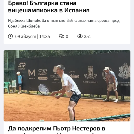
Браво! Българка стана
вицешампионка в Испания
Изабелла Шиникова отстъпи във финалната среща пред
Соня Жиенбаева
09 август | 14:35
0
351
Да подкрепим Пьотр Нестеров в