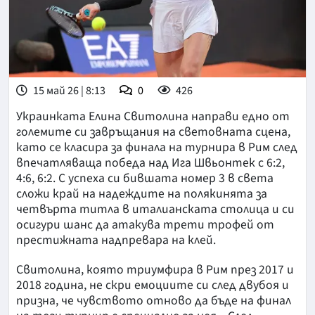
15 май 26 | 8:13
0
426
Украинката Елина Свитолина направи едно от
големите си завръщания на световната сцена,
като се класира за финала на турнира в Рим след
впечатляваща победа над Ига Швьонтек с 6:2,
4:6, 6:2. С успеха си бившата номер 3 в света
сложи край на надеждите на полякинята за
четвърта титла в италианската столица и си
осигури шанс да атакува трети трофей от
престижната надпревара на клей.
Свитолина, която триумфира в Рим през 2017 и
2018 година, не скри емоциите си след двубоя и
призна, че чувството отново да бъде на финал