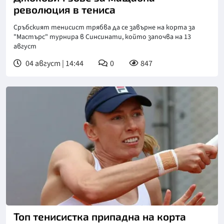
революция в тениса
Сръбският тенисист трябва да се завърне на корта за
"Мастърс" турнира в Синсинати, който започва на 13
август
04 август | 14:44
0
847
Топ тенисистка припадна на корта