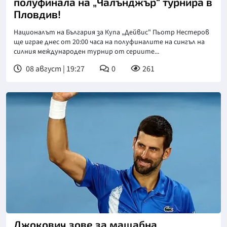
полуфинала на „Чалънджър“ турнира в
Пловдив!
Националът на България за Купа „Дейвис" Пьотр Нестеров
ще играе днес от 20:00 часа на полуфиналите на сингъл на
силния международен турнир от сериите...
08 август | 19:27
0
261
Джокович зове за мащабна