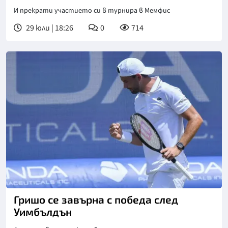
И прекрати участието си в турнира в Мемфис
29 юли | 18:26
0
714
Снимка: БГНЕС
Гришо се завърна с победа след
Уимбълдън