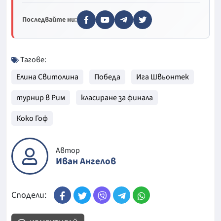
Последвайте ни:
Тагове:
Елина Свитолина
Победа
Ига Швьонтек
турнир в Рим
класиране за финала
Коко Гоф
Автор
Иван Ангелов
Сподели: