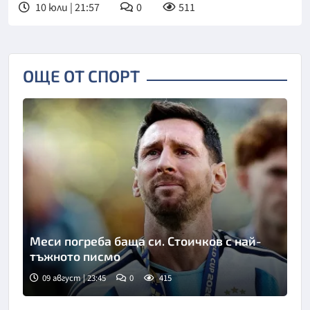
10 юли | 21:57
0
511
ОЩЕ ОТ СПОРТ
Меси погреба баща си. Стоичков с най-
тъжното писмо
09 август | 23:45
0
415