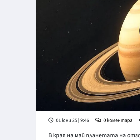
01 юни 25 | 9:46
0
коментара
В края на май планетата на от