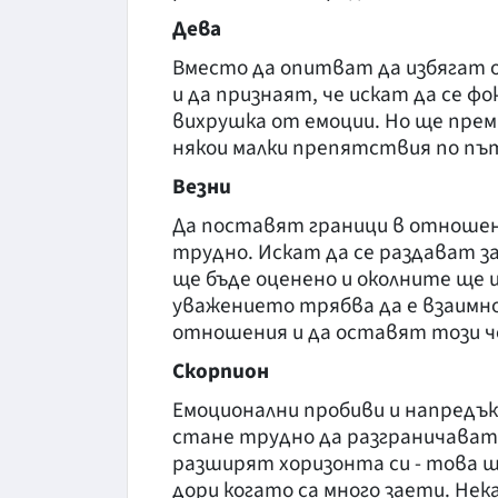
Дева
Вместо да опитват да избягат 
и да признаят, че искат да се фо
вихрушка от емоции. Но ще прем
някои малки препятствия по пъ
Везни
Да поставят граници в отношени
трудно. Искат да се раздават за
ще бъде оценено и околните ще 
уважението трябва да е взаимно.
отношения и да оставят този ч
Скорпион
Емоционални пробиви и напредък
стане трудно да разграничават
разширят хоризонта си - това щ
дори когато са много заети. Нек