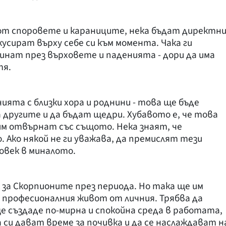
от споровете и караниците, нека бъдат директн
кусират върху себе си към момента. Чака ги
инат през върховете и паденията - дори да има
тя.
ята с близки хора и роднини - това ще бъде
 другите и да бъдат щедри. Хубавото е, че това
им отвърнат със същото. Нека знаят, че
 Ако някой не ги уважава, да премислят тези
овек в миналото.
 за Скорпионите през периода. Но така ще им
 професионалния живот от личния. Трябва да
е създаде по-мирна и спокойна среда в работата,
а си дават време за почивка и да се наслаждават н