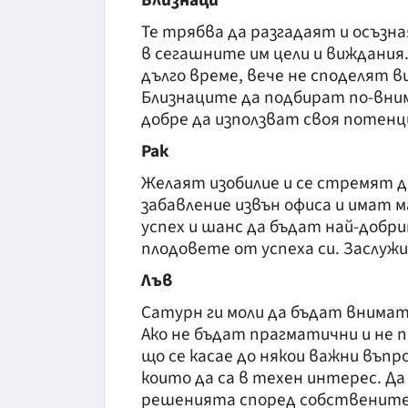
Близнаци
Те трябва да разгадаят и осъзна
в сегашните им цели и виждания.
дълго време, вече не споделят в
Близнаците да подбират по-вним
добре да използват своя потенц
Рак
Желаят изобилие и се стремят д
забавление извън офиса и имат м
успех и шанс да бъдат най-добри
плодовете от успеха си. Заслужил
Лъв
Сатурн ги моли да бъдат внимат
Ако не бъдат прагматични и не 
що се касае до някои важни въпр
които да са в техен интерес. Д
решенията според собствените 