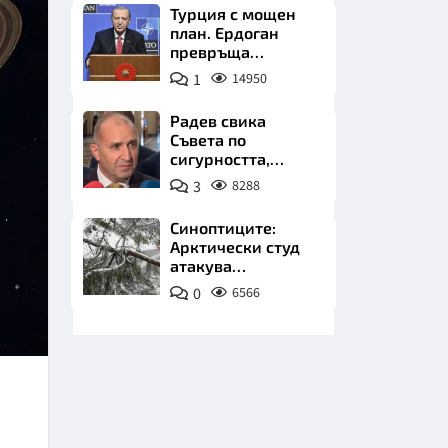
Турция с мощен
план. Ердоган
превръща
Джейхан в
1
14950
петролно чудо
Радев свика
Съвета по
НИЦИ
сигурността,
следва ключово
3
8288
изявление
Синоптиците:
Арктически студ
КРАЙНА
атакува
Балканите.
0
6566
Фалшивата зима
идва със сняг у
нас