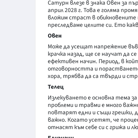
Сатурн влезе в знака Овен за пъ
април 2028 г. Това е голяма пром
вложим страст в обикновените 
преследваме целите си. Ето какво
Овен
Може да усещат напрежение във
крачка назад, ще се научат да се
ефективен начин. Период, в ко
отговорността и порастването.
хора, трябва да са твърди и стро
Телец
Излекуването е основна тема за 
проблеми и травми е много важно
повтарят едни и същи грешки, д
важно. Когато усетят, че процес
отнасят към себе си с грижа и л