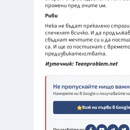
промени пред очите им.
Риби
Нека не бъдат прекалено строги
спечелят всичко. И да продължав
сбъднат мечтите си и да пости
са. И ще го постигнат с времето
предизвикателствата.
Източник: Teenproblem.net
Не пропускайте нищо важн
Намерете ни в Google и получавайте 
Виж ни първи в Googl
Последвайте ни: