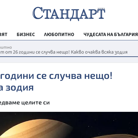
ВЯТ
БИЗНЕС
ЛЮБОПИТНО
ЧУДЕСАТА НА БЪЛГАРИЯ
РЕГИОНАЛНИ
питно
т от 26 години се случва нещо! Какво очаква всяка зодия
ВЕСТНИК СТА
МЛАДЕЖКА АК
 години се случва нещо!
ЗДРАВЕ
а зодия
ОБРАЗОВАНИ
едваме целите си
МОЯТ ГРАД
ТЕХНОЛОГИИ
ДА!НА БЪЛГАР
ДА! НА БЪЛГ