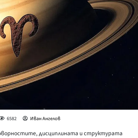
КУЛТУРА
ПРАВОСЪДИЕ
КРИМИ
КИБЕРЗАЩИТ
ВЯРА
ОБЯВИ
ВОЙНАТА В У
ВРЕМЕТО
6582
Иван Ангелов
говорностите, дисциплината и структурата