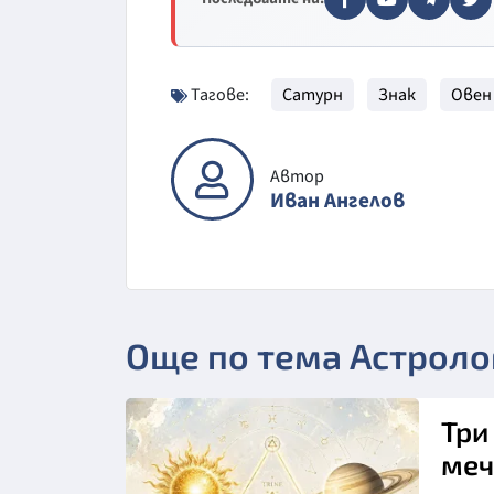
Тагове:
Сатурн
Знак
Овен
Автор
Иван Ангелов
Още по тема Астроло
Три
меч