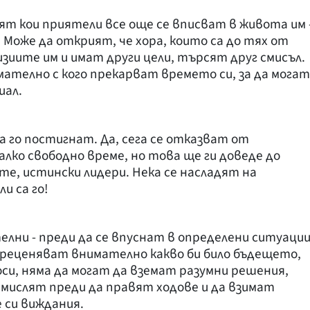
ят кои приятели все още се вписват в живота им 
 Може да открият, че хора, които са до тях от
изиите им и имат други цели, търсят друг смисъл.
ателно с кого прекарват времето си, за да могат
иал.
а го постигнат. Да, сега се отказват от
алко свободно време, но това ще ги доведе до
те, истински лидери. Нека се насладят на
и са го!
елни - преди да се впуснат в определени ситуации
преценяват внимателно какво би било бъдещето,
оси, няма да могат да вземат разумни решения,
а мислят преди да правят ходове и да взимат
си виждания.