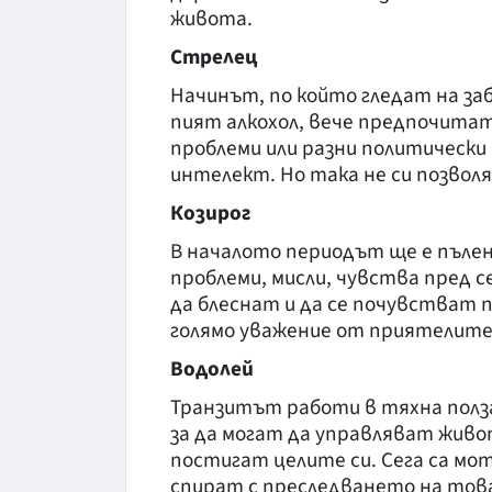
живота.
Стрелец
Начинът, по който гледат на заб
пият алкохол, вече предпочитат
проблеми или разни политически
интелект. Но така не си позволя
Козирог
В началото периодът ще е пъле
проблеми, мисли, чувства пред с
да блеснат и да се почувстват 
голямо уважение от приятелите 
Водолей
Транзитът работи в тяхна полза
за да могат да управляват живо
постигат целите си. Сега са мо
спират с преследването на това