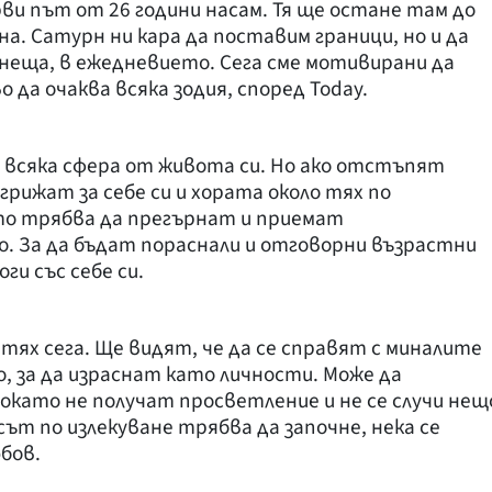
рви път от 26 години насам. Тя ще остане там до
яна. Сатурн ни кара да поставим граници, но и да
неща, в ежедневието. Сега сме мотивирани да
 да очаква всяка зодия, според Today.
 всяка сфера от живота си. Но ако отстъпят
 грижат за себе си и хората около тях по
йто трябва да прегърнат и приемат
 За да бъдат пораснали и отговорни възрастни
ги със себе си.
тях сега. Ще видят, че да се справят с миналите
, за да израснат като личности. Може да
окато не получат просветление и не се случи нещ
ът по излекуване трябва да започне, нека се
юбов.