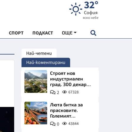
32°
София
ясно небе
СПОРТ
ПОДКАСТ
ОЩЕ
Най-четени
НДАРТ
Най-коментирани
АДЕМИЯ "ЧУДЕСАТА НА БЪЛГАРИЯ"
Строят нов
индустриален
град. 300 декара
Е
чакат златни
2
67328
заводи
Люта битка за
прасковите.
Големият
СКАТА ХРАНА
победител е
0
43844
Турция
АРСКАТА ИКОНОМИКА