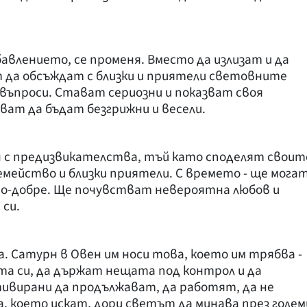
авлението, се променя. Вместо да излизат и да
 да обсъждат с близки и приятели световните
 въпроси. Стават сериозни и показват своя
ват да бъдат безгрижни и весели.
н с предизвикателства, тъй като споделят своит
емейство и близки приятели. С времето - ще мога
по-добре. Ще почувстват невероятна любов и
си.
. Сатурн в Овен им носи това, което им трябва -
та си, да държат нещата под контрол и да
тивирани да продължават, да работят, да не
, което искат, дори светът да минава през голем