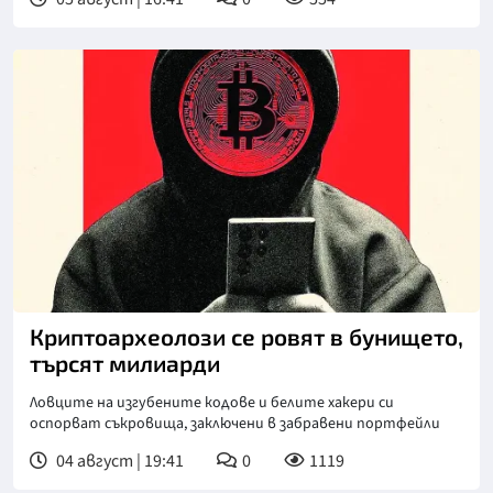
Криптоархеолози се ровят в бунището,
търсят милиарди
Ловците на изгубените кодове и белите хакери си
оспорват съкровища, заключени в забравени портфейли
04 август | 19:41
0
1119