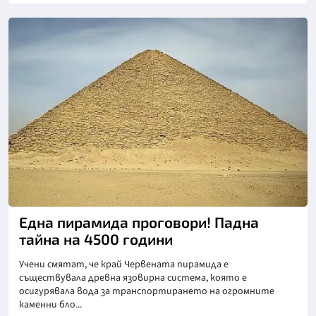
Снимка: goggle
Една пирамида проговори! Падна
тайна на 4500 години
Учени смятат, че край Червената пирамида е
съществувала древна язовирна система, която е
осигурявала вода за транспортирането на огромните
каменни бло...