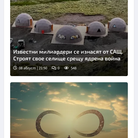
Известни милиардери се изнасят от САЩ.
Строят свое селище срещу ядрена война
08 август | 21:50
0
548