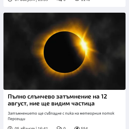
Снимка: goggle
Пълно слънчево затъмнение на 12
август, ние ще видим частица
Затъмнението ще съвпадне с пика на метеорния поток
Персеиди
05 август | 16:41
0
554