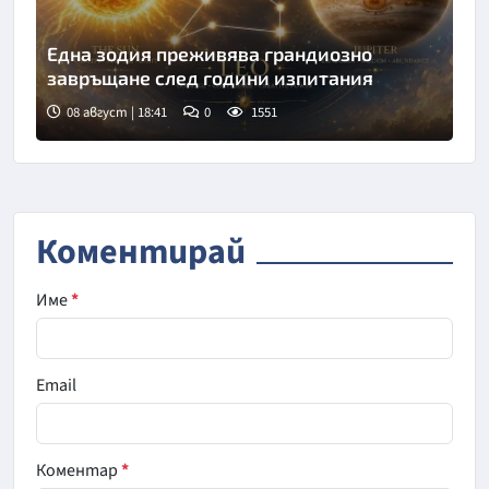
Една зодия преживява грандиозно
завръщане след години изпитания
08 август | 18:41
0
1551
Коментирай
Име
*
Email
Коментар
*