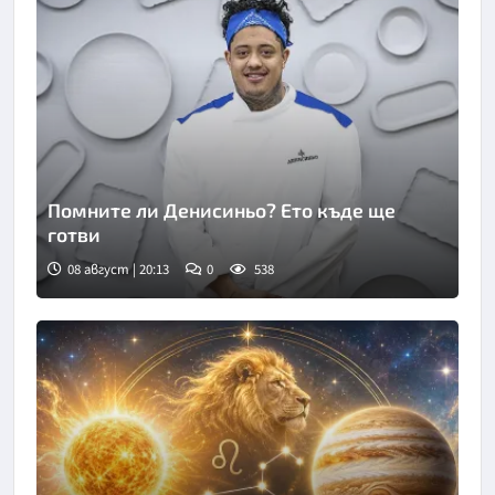
Помните ли Денисиньо? Ето къде ще
готви
08 август | 20:13
0
538