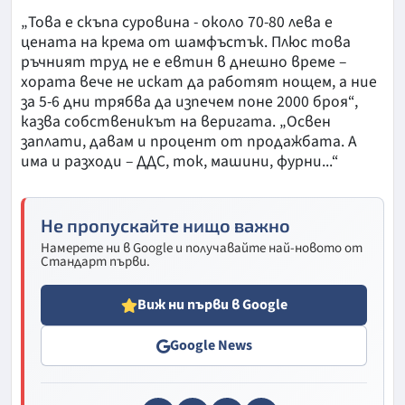
„Това е скъпа суровина - около 70-80 лева е
цената на крема от шамфъстък. Плюс това
ръчният труд не е евтин в днешно време –
хората вече не искат да работят нощем, а ние
за 5-6 дни трябва да изпечем поне 2000 броя“,
казва собственикът на веригата. „Освен
заплати, давам и процент от продажбата. А
има и разходи – ДДС, ток, машини, фурни...“
Не пропускайте нищо важно
Намерете ни в Google и получавайте най-новото от
Стандарт първи.
Виж ни първи в Google
Google News