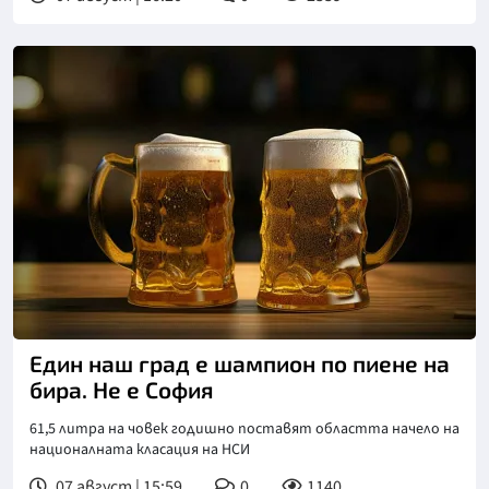
Снимка: goggle
Един наш град е шампион по пиене на
бира. Не е София
61,5 литра на човек годишно поставят областта начело на
националната класация на НСИ
07 август | 15:59
0
1140