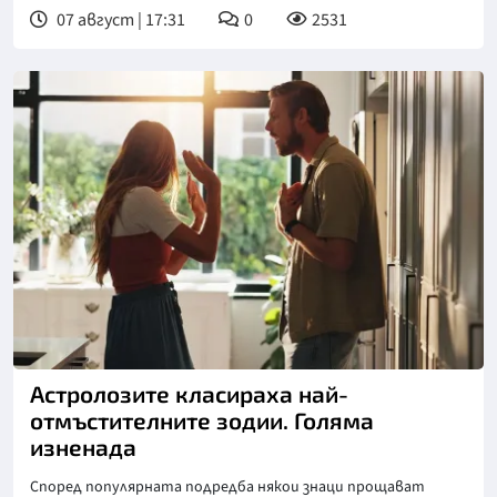
07 август | 17:31
0
2531
Снимка: iStock
Астролозите класираха най-
отмъстителните зодии. Голяма
изненада
Според популярната подредба някои знаци прощават