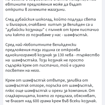
евтините предложения може да бъдат
открити в големите магазини.
След дубайския шоколад, който подлуди света
и България, очаквано хитът за Великден са и
"дубайски козунаци" с пълнеж от крем пистачио
или както го познаваме у нас - шамфъстък.
Сред най-любопитните великденски
предложения тази година се откроява
еднокилограмов козунак за 130 лева - тържество
на шамфъстъка. Този козунак не просто
съдържа крем от пистачио, той е изцяло
посветен на него.
Крем от шамфъстък отвътре, заливка от
шамфъстък отгоре, поръска от шамфъстък,
плюс още шамфъстък и орехи за компания. От
сладкарницата, която го предлага, обясняват,
че влагат над 600 грама крем във всеки козунак.