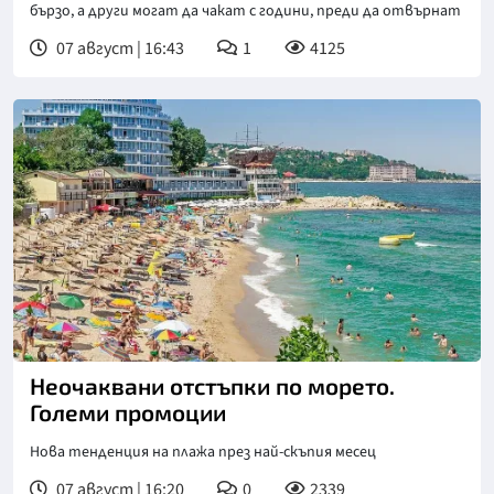
бързо, а други могат да чакат с години, преди да отвърнат
07 август | 16:43
1
4125
Неочаквани отстъпки по морето.
Големи промоции
Нова тенденция на плажа през най-скъпия месец
07 август | 16:20
0
2339