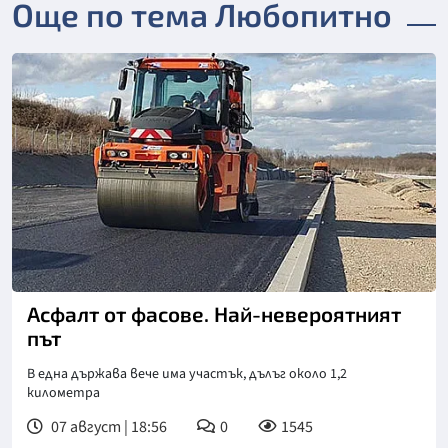
Още по тема Любопитно
Асфалт от фасове. Най-невероятният
път
В една държава вече има участък, дълъг около 1,2
километра
07 август | 18:56
0
1545