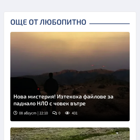
ОЩЕ ОТ ЛЮБОПИТНО
Нова мистерия! Изтекоха файлове за
паднало НЛО с човек вътре
08 август | 22:10
0
431