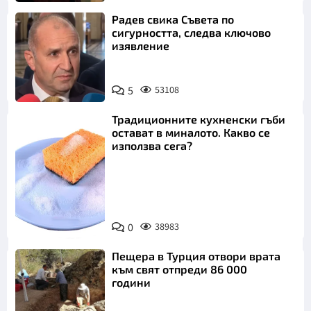
Радев свика Съвета по
сигурността, следва ключово
изявление
5
53108
Традиционните кухненски гъби
остават в миналото. Какво се
използва сега?
Снимка:
0
38983
Пиксабей
Пещера в Турция отвори врата
към свят отпреди 86 000
години