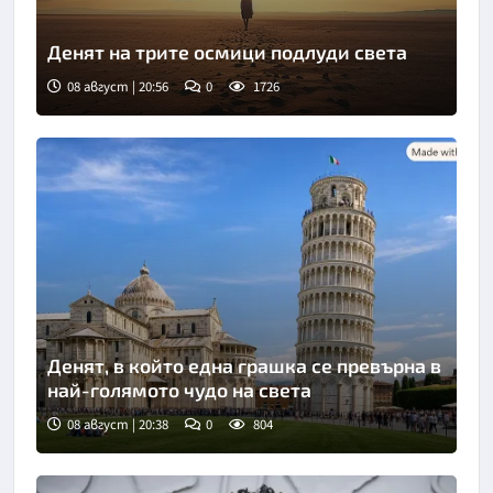
Денят на трите осмици подлуди света
08 август | 20:56
0
1726
Денят, в който една грашка се превърна в
най-голямото чудо на света
08 август | 20:38
0
804