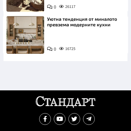
0
26117
Уютна тенденция от миналото
превзема модерните кухни
0
16725