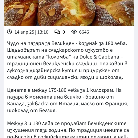
14 апр 25 | 13:10
0
6646
Чудо на пазара за Великден - козунак за 180 лева.
Шедьовърът на сладкарското изкуство е
италианската "коломба" на Dolce & Gabbana –
традиционен великденски сладкиш, опакован в
луксозна дизайнерска кутия и придружен от
сладко от диви сицилиански ягоди и шоколад.
Цената е между 175-180 лева за 1 килограм. На
пазара в момента има всичко - брашно от
Канада, закваска от Италия, масло от Франция,
шоколад от Белгия.
Между 3 и 180 лева се продават великденските
изкушения тази година. По традиция цените са
по-високи в софийските елитни пекарни, а най-