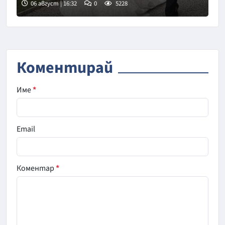
06 август | 16:32
0
5228
Снимка: Инстаграм
Коментирай
Име
*
Email
Коментар
*