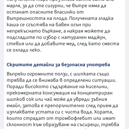
марля, за да сте сигурни, че вътре няма да
останат опасните власинки от
вътрешността на плода. Получената гладка
каша се сгъстява на бавен огън при
непрекъснато бъркане, а накрая можете да
подсладите по избор с натурален маджун,
стевия или да добавите мед, след като сместа
се охлади леко.
Скритите детайли за безопасна употреба
Въпреки огромните ползи, с шипката също
трябва да се внимава в определени ситуации.
Поради високото съдържание на киселини,
прекомерната консумация на концентриран
шипков сок или чай може да увреди зъбния
емайл, затова е препоръчително след прием да
изплаквате устата си с чиста вода. Хората,
които страдат от тромбофлебит или имат
склонност към образуване на съсиреци, трябва