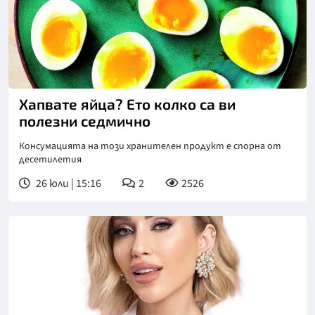
Хапвате яйца? Ето колко са ви
полезни седмично
Консумацията на този хранителен продукт е спорна от
десетилетия
26 юли | 15:16
2
2526