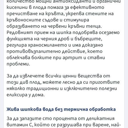
количество мощни антиоксиданти и органични
киселини в плода помага за ефективното
пречистване на кръвта, укрепва стените на
кръвоносните съдове и стимулира
образуването на червени кръвни телца.
Редовният прием на шипка подобрява осезаемо
функцията на черния дроб и бъбреците,
регулира храносмилането и има доказано
противовъзпалително действие, което
облекчава болките при артрит и ставни
проблеми.
За да извлечете всички ценни вещества от
този див плод, можете лесно да си приготвите
няколко традиционни и изключително полезни
еликсира у дома.
Жива шипкова вода без термична обработка
За да запазите сто процента от деликатния
витамин С, който се разрушава при варене, най-