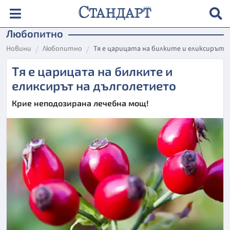
Любопитно
Новини
Любопитно
Тя е царицата на билките и еликсирът
Тя е царицата на билките и
еликсирът на дълголетието
Крие неподозирана лечебна мощ!