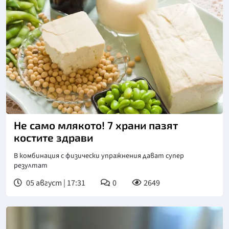
Не само млякото! 7 храни пазят
костите здрави
В комбинация с физически упражнения дават супер
резултат
05 август | 17:31
0
2649