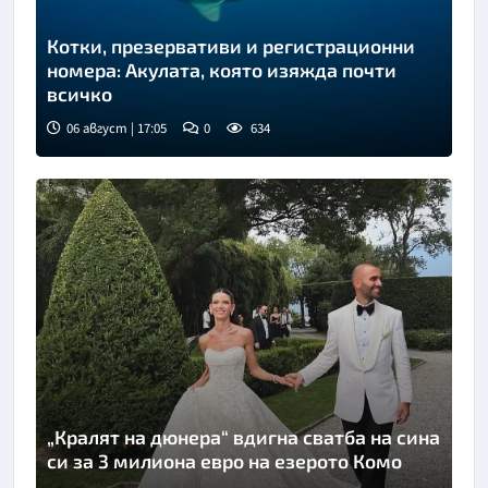
Котки, презервативи и регистрационни
номера: Акулата, която изяжда почти
всичко
06 август | 17:05
0
634
„Кралят на дюнера“ вдигна сватба на сина
си за 3 милиона евро на езерото Комо