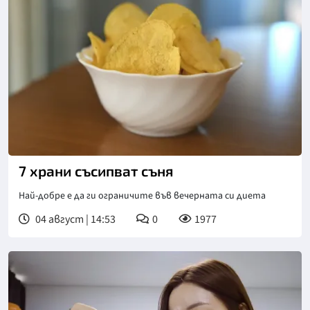
Снимка: БГНЕС
7 храни съсипват съня
Най-добре е да ги ограничите във вечерната си диета
04 август | 14:53
0
1977