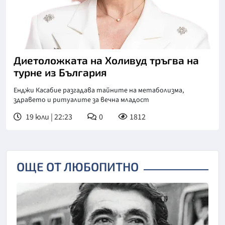
Диетоложката на Холивуд тръгва на
турне из България
Енджи Касабие разгадава тайните на метаболизма,
здравето и ритуалите за вечна младост
19 юли | 22:23
0
1812
ОЩЕ ОТ ЛЮБОПИТНО