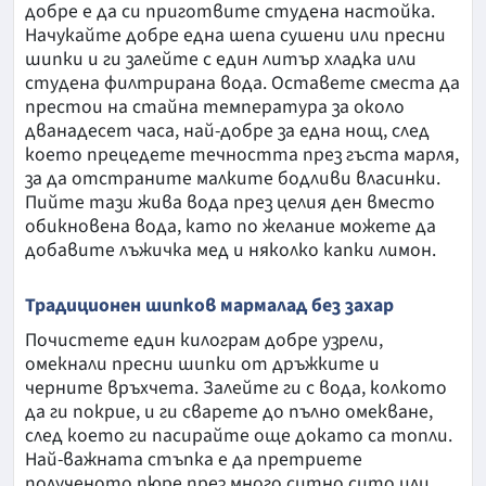
добре е да си приготвите студена настойка.
Начукайте добре една шепа сушени или пресни
шипки и ги залейте с един литър хладка или
студена филтрирана вода. Оставете сместа да
престои на стайна температура за около
дванадесет часа, най-добре за една нощ, след
което прецедете течността през гъста марля,
за да отстраните малките бодливи власинки.
Пийте тази жива вода през целия ден вместо
обикновена вода, като по желание можете да
добавите лъжичка мед и няколко капки лимон.
Традиционен шипков мармалад без захар
Почистете един килограм добре узрели,
омекнали пресни шипки от дръжките и
черните връхчета. Залейте ги с вода, колкото
да ги покрие, и ги сварете до пълно омекване,
след което ги пасирайте още докато са топли.
Най-важната стъпка е да претриете
полученото пюре през много ситно сито или