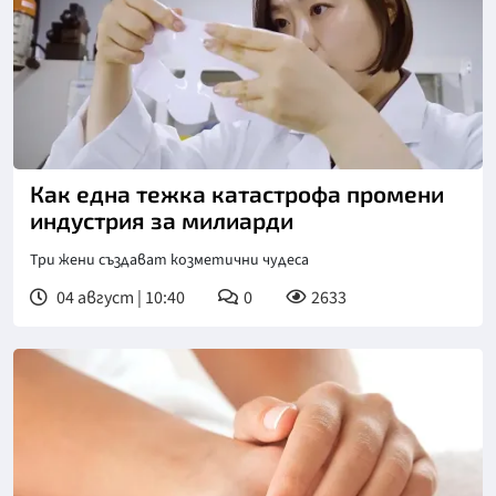
Как една тежка катастрофа промени
индустрия за милиарди
Три жени създават козметични чудеса
04 август | 10:40
0
2633