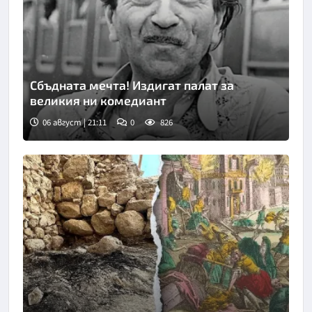
Сбъдната мечта! Издигат палат за
великия ни комедиант
06 август | 21:11
0
826