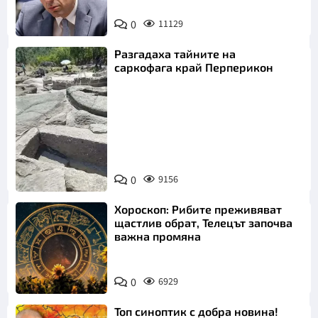
0
11129
Разгадаха тайните на
саркофага край Перперикон
Снимка:
Bulgaria ON
0
9156
AIR
Хороскоп: Рибите преживяват
щастлив обрат, Телецът започва
важна промяна
0
6929
Топ синоптик с добра новина!