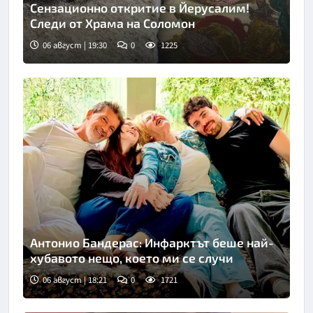
Сензационно откритие в Йерусалим!
Следи от Храма на Соломон
06 август | 19:30
0
1225
Снимка: Fox news
Антонио Бандерас: Инфарктът беше най-
хубавото нещо, което ми се случи
06 август | 18:21
0
1721
Снимка: Инстаграм