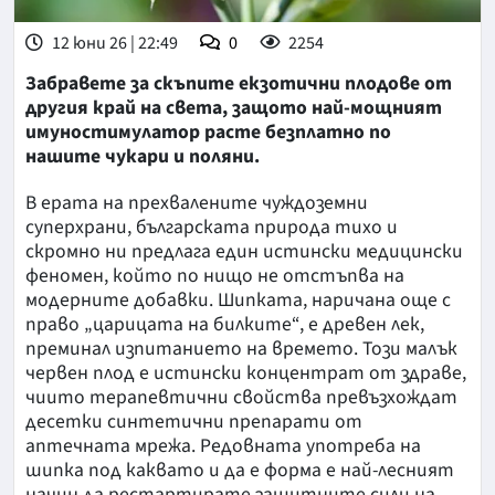
12 юни 26 | 22:49
0
2254
Забравете за скъпите екзотични плодове от
другия край на света, защото най-мощният
имуностимулатор расте безплатно по
нашите чукари и поляни.
В ерата на прехвалените чуждоземни
суперхрани, българската природа тихо и
скромно ни предлага един истински медицински
феномен, който по нищо не отстъпва на
модерните добавки. Шипката, наричана още с
право „царицата на билките“, е древен лек,
преминал изпитанието на времето. Този малък
червен плод е истински концентрат от здраве,
чиито терапевтични свойства превъзхождат
десетки синтетични препарати от
аптечната мрежа. Редовната употреба на
шипка под каквато и да е форма е най-лесният
начин да рестартирате защитните сили на