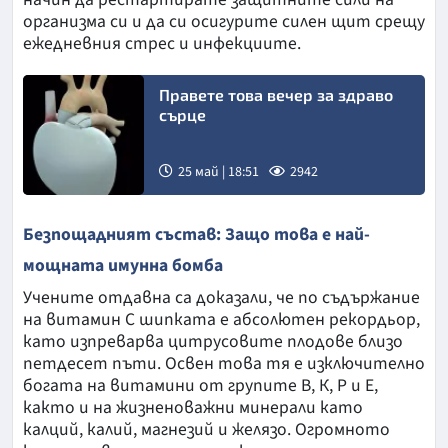
организма си и да си осигурите силен щит срещу
ежедневния стрес и инфекциите.
Правете това вечер за здраво
сърце
25 май | 18:51
2942
Снимка:
Безпощадният състав: Защо това е най-
БГНЕС
мощната имунна бомба
Учените отдавна са доказали, че по съдържание
на витамин С шипката е абсолютен рекордьор,
като изпреварва цитрусовите плодове близо
петдесет пъти. Освен това тя е изключително
богата на витамини от групите В, К, Р и Е,
както и на жизненоважни минерали като
калций, калий, магнезий и желязо. Огромното