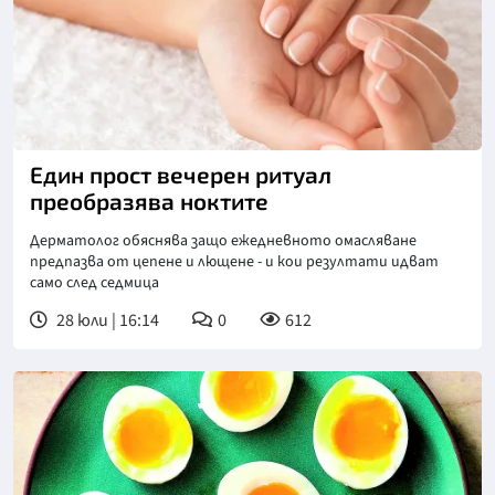
Снимка: goggle
Един прост вечерен ритуал
преобразява ноктите
Дерматолог обяснява защо ежедневното омасляване
предпазва от цепене и лющене - и кои резултати идват
само след седмица
28 юли | 16:14
0
612