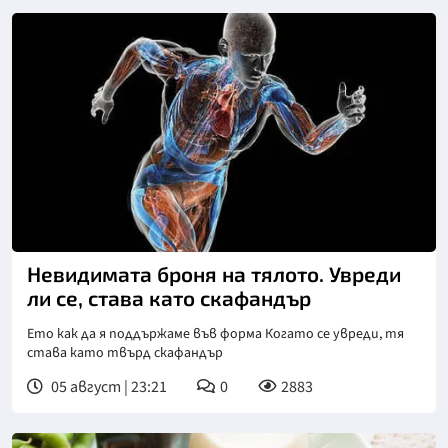
Невидимата броня на тялото. Увреди
ли се, става като скафандър
Ето как да я поддържаме във форма Когато се увреди, тя
става като твърд скафандър
05 август | 23:21
0
2883