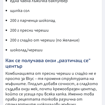
една чаена лъжичка бакпулвер
щипка сол
200 г парченца шоколад
200 г пресни череши
200 г сладко от череши (по желание)
шоколад/череши
Как се получава онзи „разтичащ се“
център
Комбинацията от пресни череши и сладко не е
просто за вкус – тя променя структурата на
мъфините. Плодът добавя сочност, а сладкото
създава онзи мек, почти кремообразен център,
който се усеща при всяка хапка. Именно това
прави рецептата толкова различна от
стандартните шоколадови мъфини.