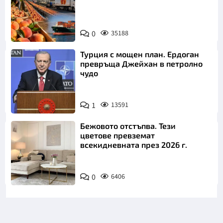
0
35188
Турция с мощен план. Ердоган
превръща Джейхан в петролно
чудо
1
13591
Бежовото отстъпва. Тези
цветове превземат
всекидневната през 2026 г.
0
6406