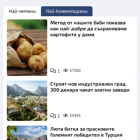
Най-четени
Най-коментирани
Метод от нашите баби показва
как най-добре да съхраняваме
картофите у дома
Снимка:
1
57500
Пиксабей
Строят нов индустриален град.
300 декара чакат златни заводи
2
55495
Люта битка за прасковите.
Големият победител е Турция