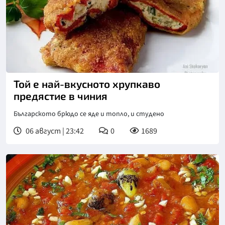
Той е най-вкусното хрупкаво
предястие в чиния
Българското брюдо се яде и топло, и студено
06 август | 23:42
0
1689