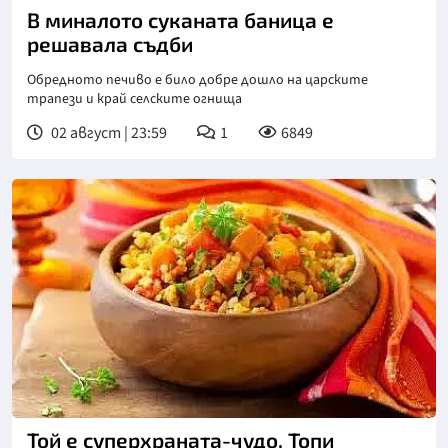
В миналото суканата баница е
решавала съдби
Обредното печиво е било добре дошло на царските
трапези и край селските огнища
02 август | 23:59
1
6849
Той е суперхраната-чудо. Топи