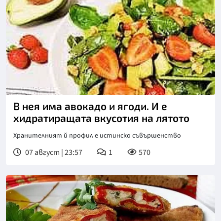
В нея има авокадо и ягоди. И е
хидратиращата вкусотия на лятото
Хранителният й профил е истинско съвършенство
07 август | 23:57
1
570