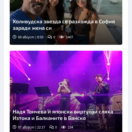
Холивудска звезда се разхожда в София
заради жена си
08 август | 8:50
0
1407
Надя Тончева и японски виртуози сляха
Изтока и Балканите в Банско
07 август | 22:17
0
234