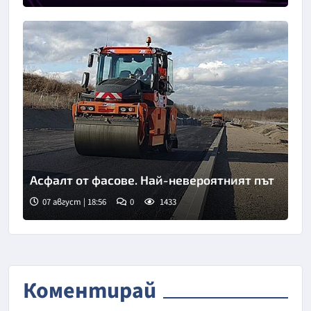
Асфалт от фасове. Най-невероятният път
07 август | 18:56
0
1433
Коментирай