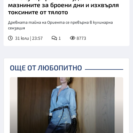
мазнините за броени дни и изхвърля
токсините от тялото
Древната тайна на Ориента се превърна в кулинарна
сензация
31 юли | 23:57
1
8773
ОЩЕ ОТ ЛЮБОПИТНО