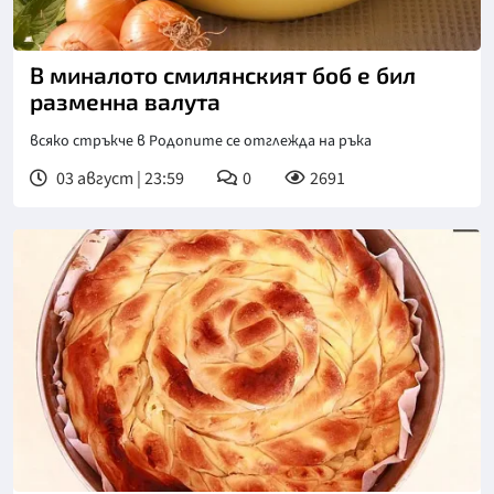
В миналото смилянският боб е бил
разменна валута
всяко стръкче в Родопите се отглежда на ръка
03 август | 23:59
0
2691