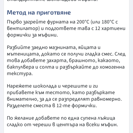
Метод на приготвяне
Първо загрейте фурната на 200°C (или 180°C с
вентилатор) и подгответе тава с 12 хартиени
формички за мъфини.
Разбийте заедно мазнината, яйцата и
мътеницата, докато се получи гладка смес. След
това добавете захарта, брашното, какаото,
бакпулвера и солта и разбъркайте до хомогенна
текстура.
Нарежете шоколада и черешите и ги
прибавете към тестото, като разбъркате
внимателно, за да се разпределят равномерно.
Разделете сместа в 12-те формички.
По желание добавете по една супена лъжица
сладко от череши в центъра на всеки мъфин.