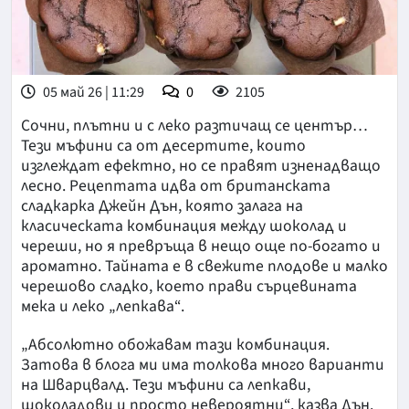
05 май 26 | 11:29
0
2105
Сочни, плътни и с леко разтичащ се център…
Тези мъфини са от десертите, които
изглеждат ефектно, но се правят изненадващо
лесно. Рецептата идва от британската
сладкарка Джейн Дън, която залага на
класическата комбинация между шоколад и
череши, но я превръща в нещо още по-богато и
ароматно. Тайната е в свежите плодове и малко
черешово сладко, което прави сърцевината
мека и леко „лепкава“.
„Абсолютно обожавам тази комбинация.
Затова в блога ми има толкова много варианти
на Шварцвалд. Тези мъфини са лепкави,
шоколадови и просто невероятни“, казва Дън.