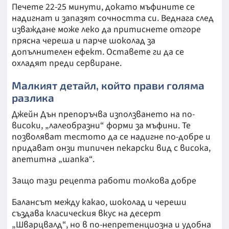
Печете 22-25 минути, докато мъфините се
надигнат и запазят сочността си. Веднага след
изваждане може леко да притиснете отгоре
прясна череша и парче шоколад за
допълнителен ефект. Оставете ги да се
охладят преди сервиране.
Малкият детайл, който прави голяма
разлика
Джейн Дън препоръчва използването на по-
високи, „лалеобразни“ форми за мъфини. Те
позволяват тестото да се надигне по-добре и
придават онзи типичен пекарски вид с висока,
апетитна „шапка“.
Защо тази рецепта работи толкова добре
Балансът между какао, шоколад и череши
създава класическия вкус на десерт
„Шварцвалд“, но в по-непретенциозна и удобна