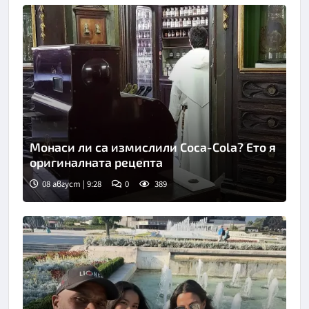
Монаси ли са измислили Coca-Cola? Ето я
оригиналната рецепта
08 август | 9:28
0
389