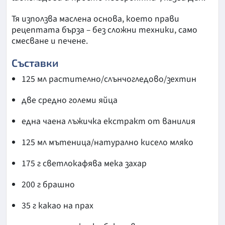
Тя използва маслена основа, което прави
рецептата бърза – без сложни техники, само
смесване и печене.
Съставки
125 мл растително/слънчогледово/зехтин
две средно големи яйца
една чаена лъжичка екстракт от ванилия
125 мл мътеница/натурално кисело мляко
175 г светлокафява мека захар
200 г брашно
35 г какао на прах