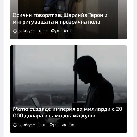
Всички говорят за: Шарлийз Терон и
интригуващата й прозрачна пола
08 август | 10:17
0
0
Снимка: Инстаграм
Матю създаде империя за милиарди с 20
000 долара и само двама души
08 август | 9:30
0
378