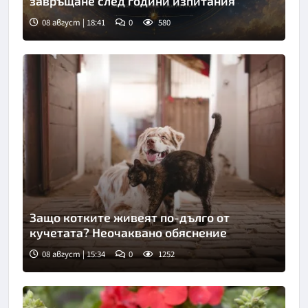
завръщане след години изпитания
08 август | 18:41
0
580
Защо котките живеят по-дълго от
кучетата? Неочаквано обяснение
08 август | 15:34
0
1252
Снимка: Пиксабей