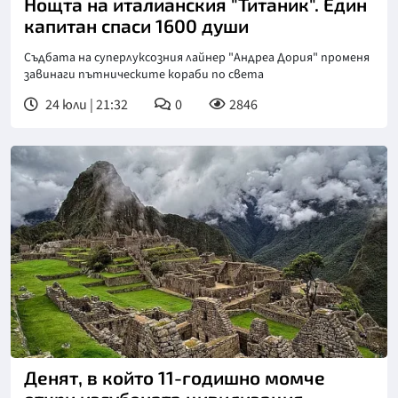
Нощта на италианския "Титаник". Един
капитан спаси 1600 души
Съдбата на суперлуксозния лайнер "Андреа Дория" променя
завинаги пътническите кораби по света
24 юли | 21:32
0
2846
Денят, в който 11-годишно момче