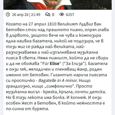
26 апр 26 | 21:49
0
6257
Когато на 27 април 1810 великият Лудвиг ван
Бетовен стои над прашното пиано, опрял глава
в дървото, защото вече не чува и композира
една наивна багатела, никой не подозира, че в
този миг се ражда най-великата, най-
разпознаваема и най-изпълнявана музикална
пиеса в света. Няма пианист, който да не свири
и да не обожава "Für
Elise
" ("За Елиза"). Багатела
е онзи лек, мелодичен и пленяващ жанр, роден
именно от Бетовен. Гигантът нарича пиесата
си простичко -
Bagatelle in A minor
. Нищо
грандиозно, нищо „симфонично“. Просто
музикална мисъл - крехка, кръгла, почти детска.
Но в тази лекота има болка. И копнеж. И онзи
особен жест а Бетовен, в който нежността е
по-силна от бурята.