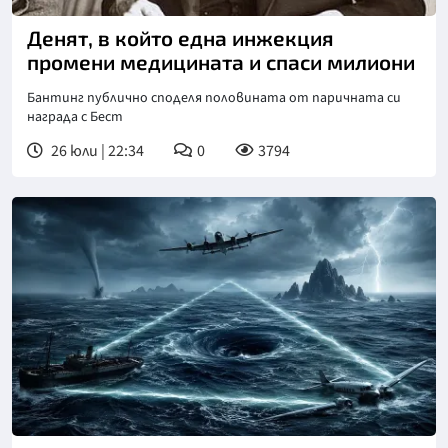
Денят, в който една инжекция
промени медицината и спаси милиони
Бантинг публично споделя половината от паричната си
награда с Бест
26 юли | 22:34
0
3794