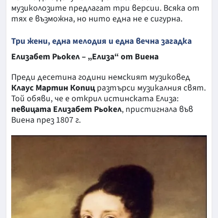
музиколозите предлагат три версии. Всяка от
тях е възможна, но нито една не е сигурна.
Три жени, една мелодия и една вечна загадка
Елизабет Рьокел – „Елиза“ от Виена
Преди десетина години немският музиковед
Клаус Мартин Копиц
разтърси музикалния свят.
Той обяви, че е открил истинската Елиза:
певицата Елизабет Рьокел
, пристигнала във
Виена през 1807 г.