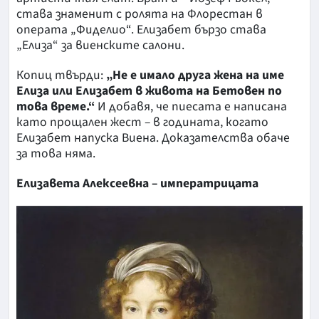
става знаменит с ролята на Флорестан в
операта „Фиделио“. Елизабет бързо става
„Елиза“ за виенските салони.
Копиц твърди:
„Не е имало друга жена на име
Елиза или Елизабет в живота на Бетовен по
това време.“
И добавя, че пиесата е написана
като прощален жест – в годината, когато
Елизабет напуска Виена. Доказателства обаче
за това няма.
Елизавета Алексеевна – императрицата