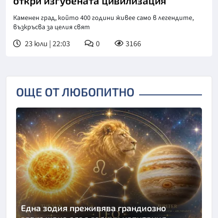
откри изгубената цивилизация
Каменен град, който 400 години живее само в легендите,
възкръсва за целия свят
23 юли | 22:03
0
3166
ОЩЕ ОТ ЛЮБОПИТНО
Една зодия преживява грандиозно