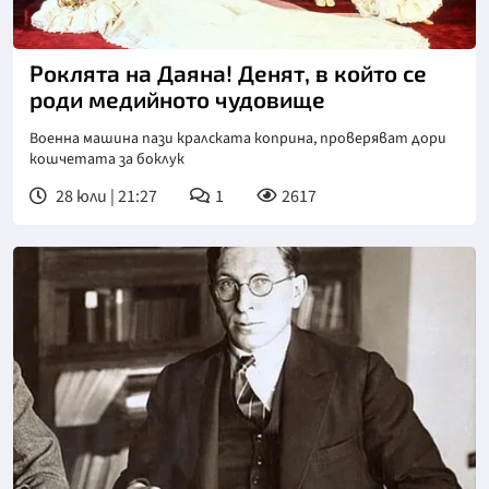
Роклята на Даяна! Денят, в който се
роди медийното чудовище
Военна машина пази кралската коприна, проверяват дори
кошчетата за боклук
28 юли | 21:27
1
2617