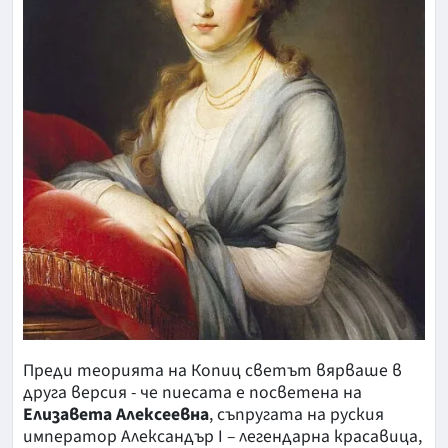
Преди теорията на Копиц светът вярваше в
друга версия - че пиесата е посветена на
Елизавета Алексеевна
, съпругата на руския
император Александър I – легендарна красавица,