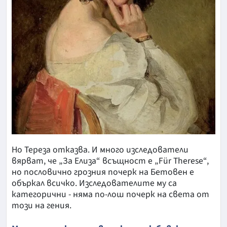
Но Тереза отказва. И много изследователи
вярват, че „За Елиза“ всъщност е „Für Therese“,
но пословично грозния почерк на Бетовен е
объркал всичко. Изследователите му са
категорични - няма по-лош почерк на света от
този на гения.