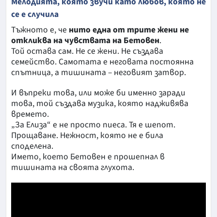
Мелодията, която звучи като любов, която не
се е случила
Тъжното е, че
нито една от трите жени не
откликва на чувствата на Бетовен
.
Той остава сам. Не се жени. Не създава
семейство. Самотата е неговата постоянна
спътница, а тишината – неговият затвор.
И въпреки това, или може би именно заради
това, той създава музика, която надживява
времето.
„За Елиза“ е не просто пиеса. Тя е шепот.
Прощаване. Нежност, която не е била
споделена.
Името, което Бетовен е прошепнал в
тишината на своята глухота.