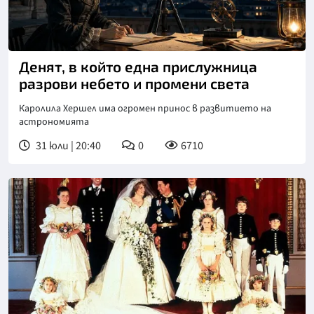
Денят, в който една прислужница
разрови небето и промени света
Каролила Хершел има огромен принос в развитието на
астрономията
31 юли | 20:40
0
6710