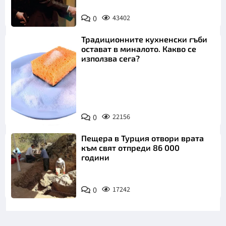
0
43402
Традиционните кухненски гъби
остават в миналото. Какво се
използва сега?
Снимка:
0
22156
Пиксабей
Пещера в Турция отвори врата
към свят отпреди 86 000
години
0
17242