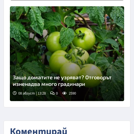
Защо доматите не узряват? Отговорът
изненадва много градинари
08 август | 13:28
0
2590
Снимка: Пиксабей
Коментирай