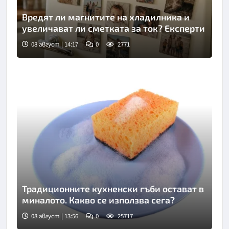
Вредят ли магнитите на хладилника и
увеличават ли сметката за ток? Експерти
08 август | 14:17
0
2771
Традиционните кухненски гъби остават в
миналото. Какво се използва сега?
08 август | 13:56
0
25717
Снимка: Пиксабей