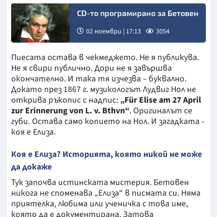
CD-то програмирано за Бетовен
02 ноември | 17:13
3054
Пиесата остава в чекмеджето. Не я публикува.
Не я свири публично. Дори не я завършва
окончателно. И така тя изчезва – буквално.
Докато през 1867 г. музикологът Лудвиг Нол не
открива ръкопис с надпис:
„Für Elise am 27 April
zur Erinnerung von L. v. Bthvn“
. Оригиналът се
губи. Остава само копието на Нол. И загадката -
коя е Елиза.
Коя е Елиза? Историята, която никой не може
да докаже
Тук започва истинската мистерия. Бетовен
никога не споменава „Елиза“ в писмата си. Няма
приятелка, любима или ученичка с това име,
която да е документирана. Затова