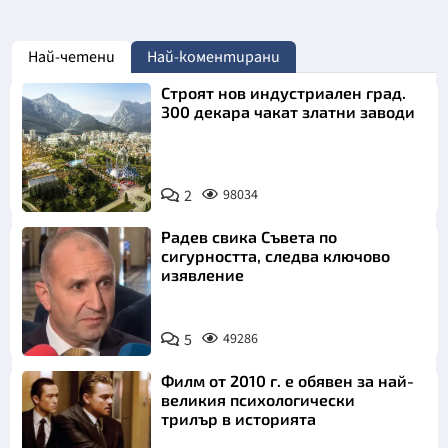
Най-четени
Най-коментирани
Строят нов индустриален град.
300 декара чакат златни заводи
2
98034
Радев свика Съвета по
сигурността, следва ключово
изявление
5
49286
Филм от 2010 г. е обявен за най-
великия психологически
трилър в историята