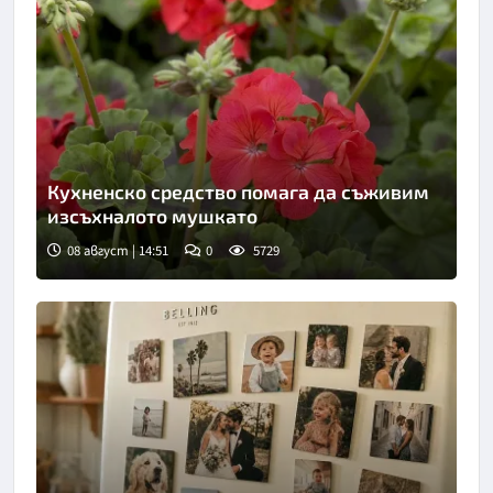
Кухненско средство помага да съживим
изсъхналото мушкато
08 август | 14:51
0
5729