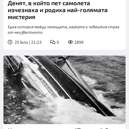
Денят, в който пет самолета
изчезнаха и родиха най-голямата
мистерия
Една история между легендата, науката и човешкия страх
от неизвестното
25 юли | 21:23
0
2899