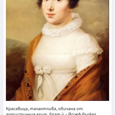
Красавица, талантлива, обичана от
артистичния елит. Брат ѝ – Йозеф Рьокел,