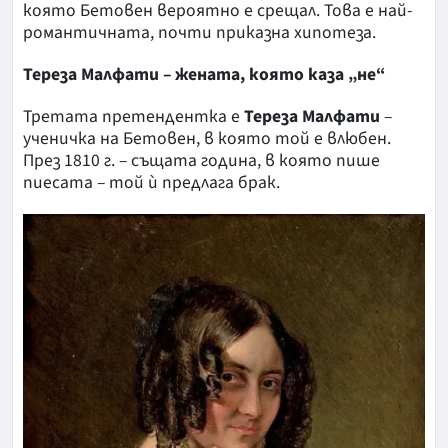
която Бетовен вероятно е срещал. Това е най-
романтичната, почти приказна хипотеза.
Тереза Малфати – жената, която каза „не“
Третата претендентка е
Тереза Малфати
–
ученичка на Бетовен, в която той е влюбен.
През 1810 г. – същата година, в която пише
пиесата – той ѝ предлага брак.