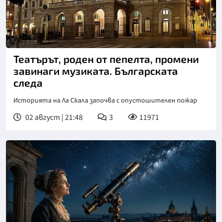
Театърът, роден от пепелта, промени
завинаги музиката. Българската
следа
Историята на Ла Скала започва с опустошителен пожар
02 август | 21:48
3
11971