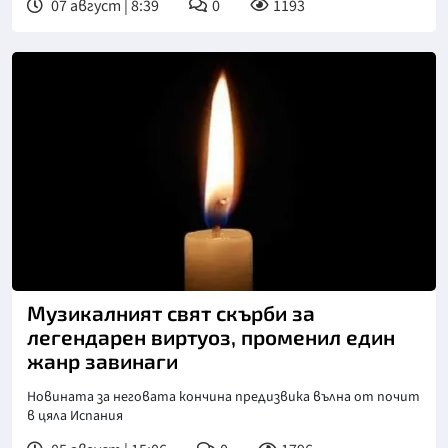
07 август | 8:39
0
1193
Музикалният свят скърби за
легендарен виртуоз, променил един
жанр завинаги
Новината за неговата кончина предизвика вълна от почит
в цяла Испания