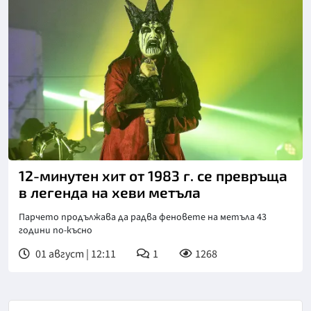
12-минутен хит от 1983 г. се превръща
в легенда на хеви метъла
Парчето продължава да радва феновете на метъла 43
години по-късно
01 август | 12:11
1
1268