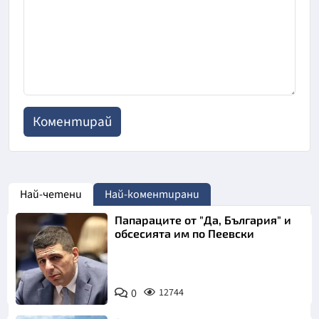
Най-четени
Най-коментирани
Папараците от "Да, България" и
обсесията им по Пеевски
0
12744