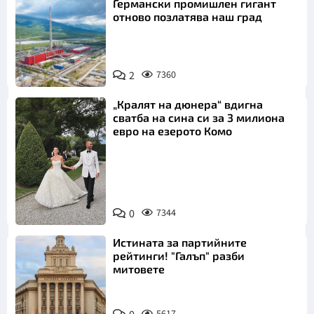
Германски промишлен гигант
отново позлатява наш град
2
7360
„Кралят на дюнера“ вдигна
сватба на сина си за 3 милиона
евро на езерото Комо
Снимка:
0
7344
Инстаграм
Истината за партийните
рейтинги! "Галъп" разби
митовете
5617