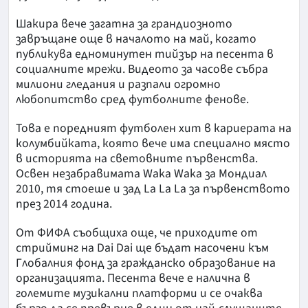
Шакира вече загатна за грандиозното
завръщане още в началото на май, когато
публикува едноминутен тийзър на песента в
социалните мрежи. Видеото за часове събра
милиони гледания и разпали огромно
любопитство сред футболните фенове.
Това е поредният футболен хит в кариерата на
колумбийката, която вече има специално място
в историята на световните първенства.
Освен незабравимата Waka Waka за Мондиал
2010, тя стоеше и зад La La La за първенството
през 2014 година.
От ФИФА съобщиха още, че приходите от
стрийминг на Dai Dai ще бъдат насочени към
Глобалния фонд за гражданско образование на
организацията. Песента вече е налична в
големите музикални платформи и се очаква