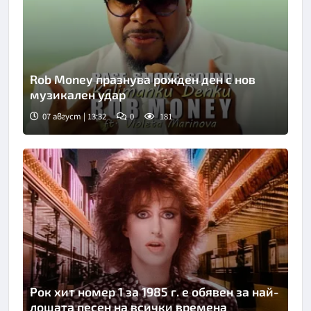
Rob Money празнува рожден ден с нов
музикален удар
07 август | 13:32
0
181
Рок хит номер 1 за 1985 г. е обявен за най-
лошата песен на всички времена