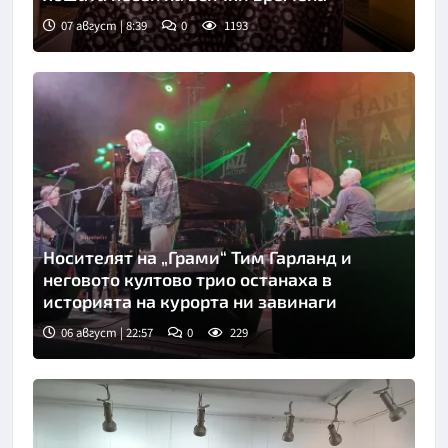
07 август | 8:39
0
1193
Носителят на „Грами“ Тим Гарланд и
неговото култово трио останаха в
историята на курорта ни завинаги
06 август | 22:57
0
229