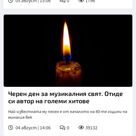
05 август | 15:06
0
1796
Черен ден за музикалния свят. Отиде
си автор на големи хитове
Най-известната му песен е от началото на 80-те години на
миналия век
04 август | 14:06
0
39132