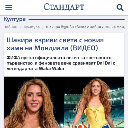
Култура
Новини
Култура
Шакира взриви света с новия химн на Монди
Шакира взриви света с новия
химн на Мондиала (ВИДЕО)
ФИФА пусна официалната песен за световното
първенство, а феновете вече сравняват Dai Dai с
легендарната Waka Waka