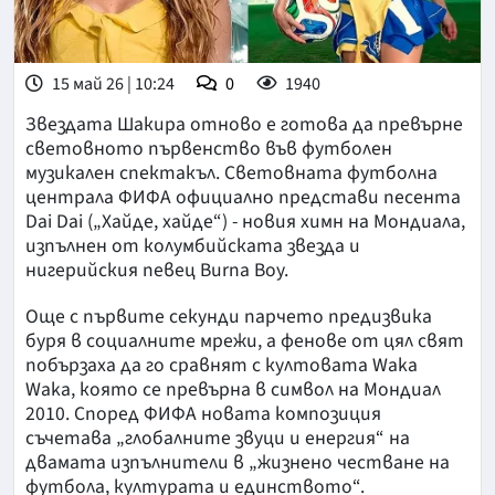
15 май 26 | 10:24
0
1940
Звездата Шакира отново е готова да превърне
световното първенство във футболен
музикален спектакъл. Световната футболна
централа ФИФА официално представи песента
Dai Dai („Хайде, хайде“) - новия химн на Мондиала,
изпълнен от колумбийската звезда и
нигерийския певец Burna Boy.
Още с първите секунди парчето предизвика
буря в социалните мрежи, а фенове от цял свят
побързаха да го сравнят с култовата Waka
Waka, която се превърна в символ на Мондиал
2010. Според ФИФА новата композиция
съчетава „глобалните звуци и енергия“ на
двамата изпълнители в „жизнено честване на
футбола, културата и единството“.