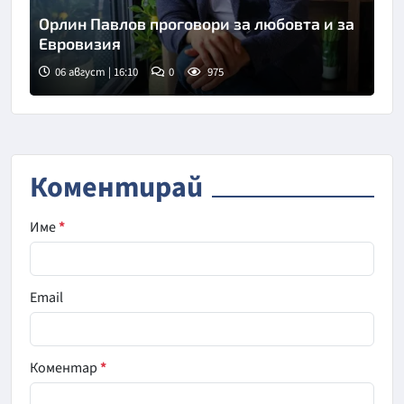
Орлин Павлов проговори за любовта и за
Евровизия
06 август | 16:10
0
975
Снимка: БТА
Коментирай
Име
*
Email
Коментар
*