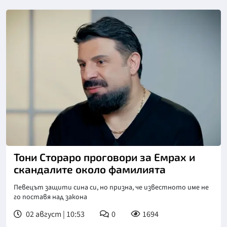
Снимка: Нова телевизия
Тони Стораро проговори за Емрах и
скандалите около фамилията
Певецът защити сина си, но призна, че известното име не
го поставя над закона
02 август | 10:53
0
1694