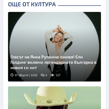
ОЩЕ ОТ КУЛТУРА
Гласът на Янка Рупкина оживя! Ели
Голдинг включи легендарната българка в
новия си хит
07 август | 13:52
0
127