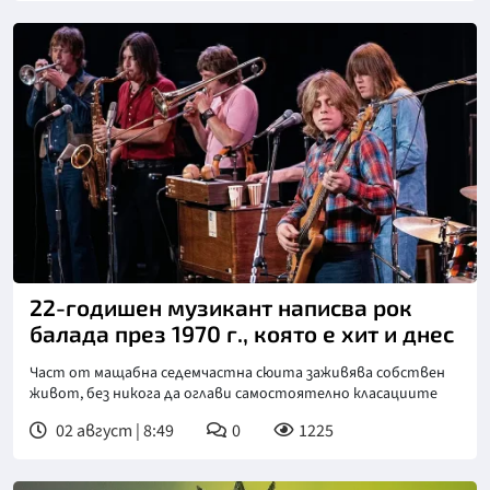
22-годишен музикант написва рок
балада през 1970 г., която е хит и днес
Част от мащабна седемчастна сюита заживява собствен
живот, без никога да оглави самостоятелно класациите
02 август | 8:49
0
1225