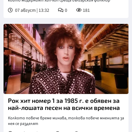
който модерният хип-хоп среща българския фолклор
07 август | 13:32
0
181
Рок хит номер 1 за 1985 г. е обявен за
най-лошата песен на всички времена
Колкото повече време минава, толкова повече мненията за
нея се разделят