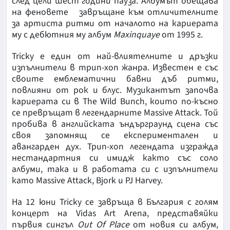
след цели шест години пауза. Албумът обещава
на феновете завръщане към отличителните
за артиста ритми от началото на кариерата
му с дебютния му албум
Maxinquaye
от 1995 г.
Tricky е един от най-влиятелните и дръзки
изпълнители в трип-хоп жанра. Известен е със
своите емблематични бавни дъб ритми,
повлияни от рок и блус. Музикантът започва
кариерата си в The Wild Bunch, които по-късно
се превръщат в легендарните Massive Attack. Той
пробива в английската ъндърграунд сцена със
своя запомнящ се експериментален и
авангарден дух. Трип-хоп легендата изгражда
нестандартния си имидж както със соло
албуми, така и в работата си с изпълнители
като Massive Attack, Bjork и PJ Harvey.
На 12 юни Tricky се завръща в България с голям
концерт на Vidas Art Arena, представяйки
първия сингъл
Out Of Place
от новия си албум,