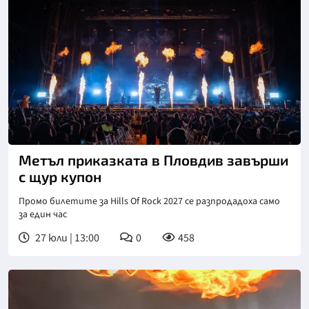
Метъл приказката в Пловдив завърши
с щур купон
Промо билетите за Hills Of Rock 2027 се разпродадоха само
за един час
27 юли | 13:00
0
458