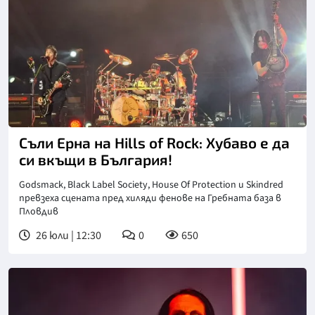
Съли Ерна на Hills of Rock: Хубаво е да
си вкъщи в България!
Godsmack, Black Label Society, House Of Protection и Skindred
превзеха сцената пред хиляди фенове на Гребната база в
Пловдив
26 юли | 12:30
0
650