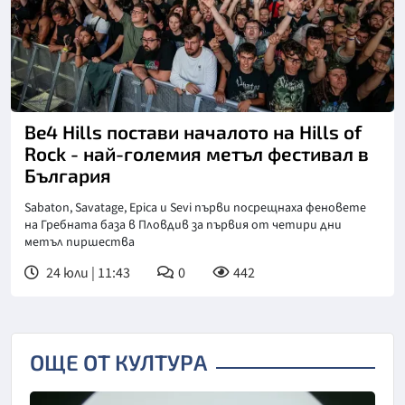
Be4 Hills постави началото на Hills of
Rock - най-големия метъл фестивал в
България
Sabaton, Savatage, Epica и Sevi първи посрещнаха феновете
на Гребната база в Пловдив за първия от четири дни
метъл пиршества
24 юли | 11:43
0
442
ОЩЕ ОТ КУЛТУРА