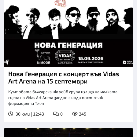
Нова Генерация с концерт във Vidas
Art Arena на 15 септември
Култовата българска ню уейв група излиза на малката
сцена на Vidas Art Arena заедно с инди пост-пънк
формацията Тлен
30 юли | 12:43
0
245