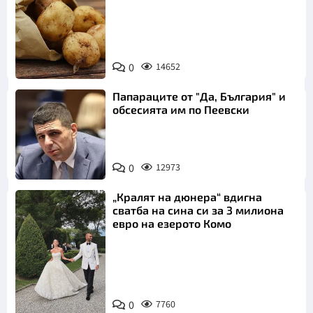
Снимка:
0
14652
Пиксабей
Папараците от "Да, България" и
обсесията им по Пеевски
0
12973
„Кралят на дюнера“ вдигна
сватба на сина си за 3 милиона
евро на езерото Комо
Снимка:
0
7760
Инстаграм