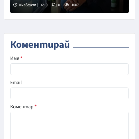
06 август | 16:10
0
1007
Снимка: БТА
Коментирай
Име
*
Email
Коментар
*