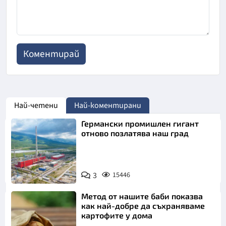
Най-четени
Най-коментирани
Германски промишлен гигант
отново позлатява наш град
3
15446
Метод от нашите баби показва
как най-добре да съхраняваме
картофите у дома