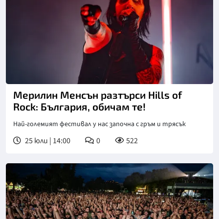
Мерилин Менсън разтърси Hills of
Rock: България, обичам те!
Най-големият фестивал у нас започна с гръм и трясък
25 юли | 14:00
0
522