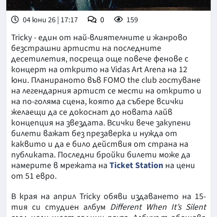
04 юни 26 | 17:17
0
159
Tricky - един от най-влиятелните и жанрово
безстрашни артисти на последните
десетилетия, посреща още повече фенове с
концерт на открито на Vidas Art Arena на 12
юни. Планираното във FOMO the club гостуване
на легендарния артист се мести на открито и
на по-голяма сцена, която да събере всички
желаещи да се докоснат до новата лайв
концепция на звездата. Всички вече закупени
билети важат без презаверка и нужда от
каквито и да е било действия от страна на
публиката. Последни бройки билети може да
намерите в мрежата на
Ticket Station
на цени
от 51 евро.
В края на април Tricky oбяви издаването на 15-
тия си студиен албум
Different When It’s Silent