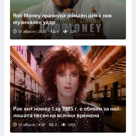
Rob Money празнува рожден ден с нов
музикален удар
07 август | 13:32
0
229
Рок хит номер 1 за 1985 г. е обявен за най-
лошата песен на всички времена
07 август | 8:39
0
1455