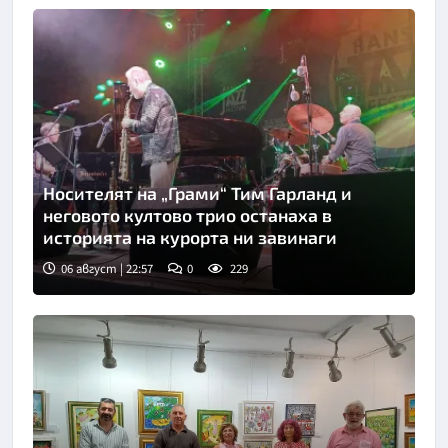
Носителят на „Грами“ Тим Гарланд и
неговото култово трио останаха в
историята на курорта ни завинаги
06 август | 22:57
0
229