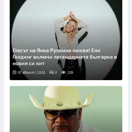
Гласът на Янка Рупкина оживя! Ели
Голдинг включи легендарната българка в
новия си хит
07 август | 13:52
0
239