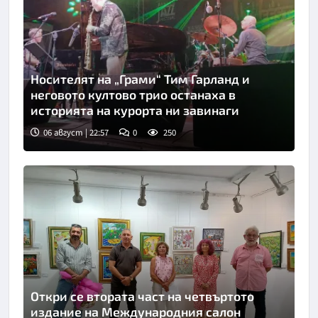
Носителят на „Грами“ Тим Гарланд и
неговото култово трио останаха в
историята на курорта ни завинаги
06 август | 22:57
0
250
Откри се втората част на четвъртото
издание на Международния салон