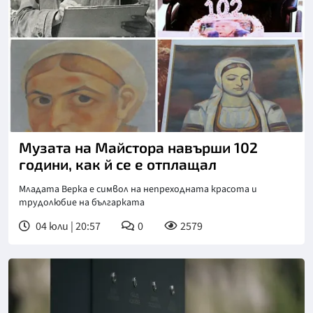
Снимка: ретро
Музата на Майстора навърши 102
години, как й се е отплащал
Младата Верка е символ на непреходната красота и
трудолюбие на българката
04 юли | 20:57
0
2579