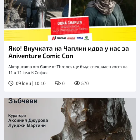
Яко! Внучката на Чаплин идва у нас за
Aniventure Comic Con
Актрисата от Game of Thrones ще бъде специален гост на
11 и 12 юли в София
09 юни | 10:10
0
570