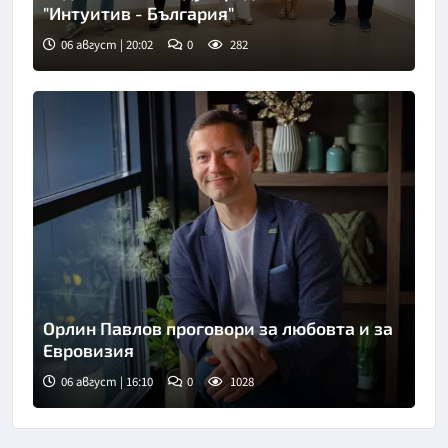
"Интуитив - България"
06 август | 20:02
0
282
Орлин Павлов проговори за любовта и за
Евровизия
06 август | 16:10
0
1028
Снимка: БТА