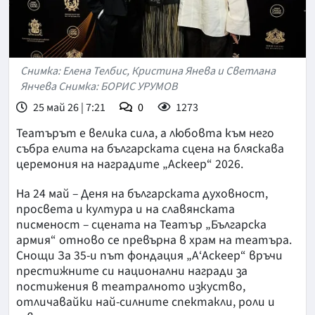
Снимка: Елена Телбис, Кристина Янева и Светлана
Янчева Снимка: БОРИС УРУМОВ
25 май 26 | 7:21
0
1273
Театърът е велика сила, а любовта към него
събра елита на българската сцена на бляскава
церемония на наградите „Аскеер“ 2026.
На 24 май – Деня на българската духовност,
просвета и култура и на славянската
писменост – сцената на Театър „Българска
армия“ отново се превърна в храм на театъра.
Снощи За 35-и път фондация „А‘Аскеер“ връчи
престижните си национални награди за
постижения в театралното изкуство,
отличавайки най-силните спектакли, роли и