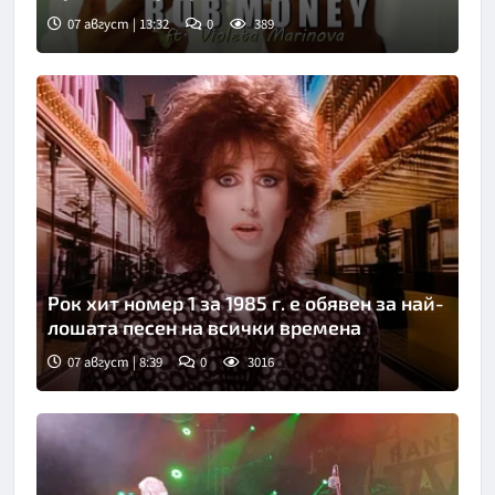
07 август | 13:32
0
389
Рок хит номер 1 за 1985 г. е обявен за най-
лошата песен на всички времена
07 август | 8:39
0
3016