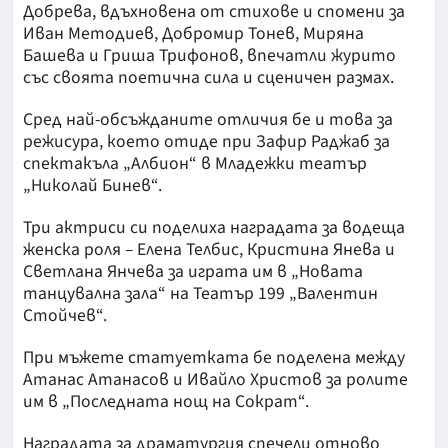
Добрева, вдъхновена от стихове и спомени за
Иван Методиев, Добромир Тонев, Миряна
Башева и Гриша Трифонов, впечатли журито
със своята поетична сила и сценичен размах.
Сред най-обсъжданите отличия бе и това за
режисура, което отиде при Зафир Раджаб за
спектакъла „Албион“ в Младежки театър
„Николай Бинев“.
Три актриси си поделиха наградата за водеща
женска роля – Елена Телбис, Кристина Янева и
Светлана Янчева за играта им в „Новата
танцувална зала“ на Театър 199 „Валентин
Стойчев“.
При мъжете статуетката бе поделена между
Атанас Атанасов и Ивайло Христов за ролите
им в „Последната нощ на Сократ“.
Наградата за драматургия спечели отново