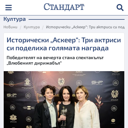
Култура
Новини
Култура
Исторически „Аскеер“: Три актриси си поде
Исторически „Аскеер“: Три актриси
си поделиха голямата награда
Победителят на вечерта стана спектакълът
„Влюбеният дирижабъл“