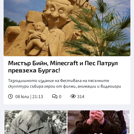
Мистър Бийн, Minecraft и Пес Патрул
превзеха Бургас!
Тазгодишното издание на Фестивала на пясъчните
скулптури събира герои от филми, анимации и видеоигри
08 юли | 21:13
0
314