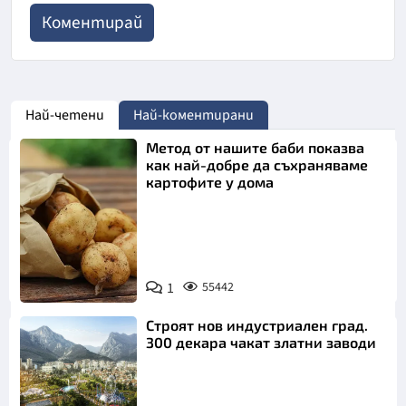
Най-четени
Най-коментирани
Метод от нашите баби показва
как най-добре да съхраняваме
картофите у дома
Снимка:
1
55442
Пиксабей
Строят нов индустриален град.
300 декара чакат златни заводи