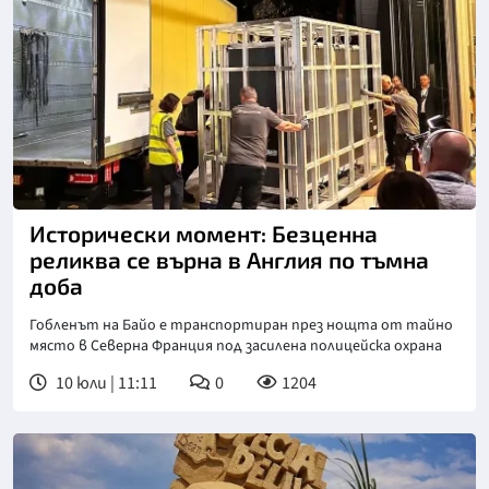
Исторически момент: Безценна
реликва се върна в Англия по тъмна
доба
Гобленът на Байо е транспортиран през нощта от тайно
място в Северна Франция под засилена полицейска охрана
10 юли | 11:11
0
1204