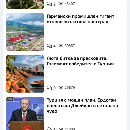
2
43407
Германски промишлен гигант
отново позлатява наш град
4
39857
Люта битка за прасковите.
Големият победител е Турция
0
25679
Турция с мощен план. Ердоган
превръща Джейхан в петролно
чудо
1
11800