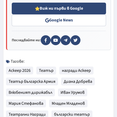
Виж ни първи в Google
Google News
Последвайте ни:
Тагове:
Аскеер 2026
Театър
награди Аскеер
Театър Българска Армия
Диана Добрева
Влюбеният дирижабъл
Иван Урумов
Мария Стефанова
Младен Младенов
Театрални Награди
български театър