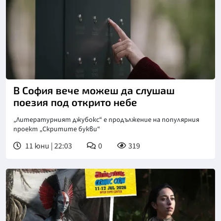
В София вече можеш да слушаш
поезия под открито небе
„Литературният джубокс“ е продължение на популярния
проект „Скритите букви“
11 юни | 22:03
0
319