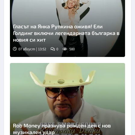
Гласът на Янка Рупкина оживя! Ели
Голдинг включи легендарната българка в
новия си хит
07 август | 13:52
0
580
Rob Money празнува рожден ден с нов
музикален удар