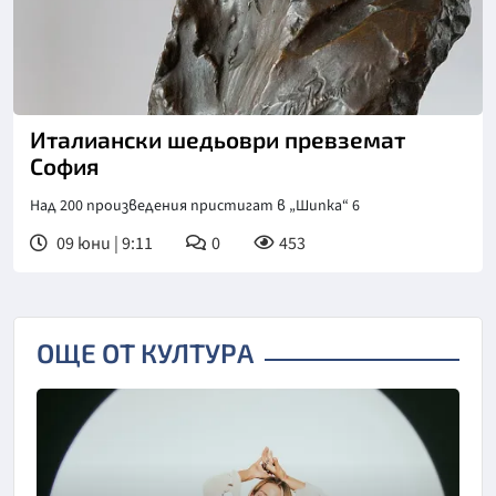
Италиански шедьоври превземат
София
Над 200 произведения пристигат в „Шипка“ 6
09 юни | 9:11
0
453
ОЩЕ ОТ КУЛТУРА