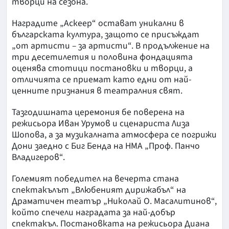
творци на сезона.
Наградите „Аскеер“ остават уникални в
българската култура, защото се присъждат
„от артисти – за артисти“. В продължение на
три десетилетия и половина фондацията
оценява стотици постановки и творци, а
отличията се приемат като едни от най-
ценните признания в театралния свят.
Тазгодишната церемония бе поверена на
режисьора Иван Урумов и сценариста Лиза
Шопова, а за музикалната атмосфера се погрижи
Дони заедно с Биг Бенда на НМА „Проф. Панчо
Владигеров“.
Големият победител на вечерта стана
спектакълът „Влюбеният дирижабъл“ на
Драматичен театър „Николай О. Масалитинов“,
който спечели наградата за най-добър
спектакъл. Постановката на режисьора Диана