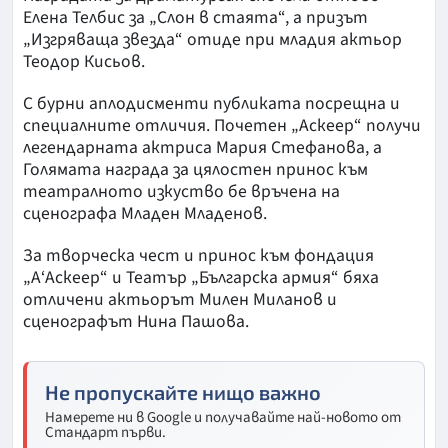
Елена Телбис за „Слон в стаята“, а призът
„Изгряваща звезда“ отиде при младия актьор
Теодор Кисьов.
С бурни аплодисменти публиката посрещна и
специалните отличия. Почетен „Аскеер“ получи
легендарната актриса Мария Стефанова, а
Голямата награда за цялостен принос към
театралното изкуство бе връчена на
сценографа Младен Младенов.
За творческа чест и принос към фондация
„А‘Аскеер“ и Театър „Българска армия“ бяха
отличени актьорът Милен Миланов и
сценографът Нина Пашова.
Не пропускайте нищо важно
Намерете ни в Google и получавайте най-новото от
Стандарт първи.