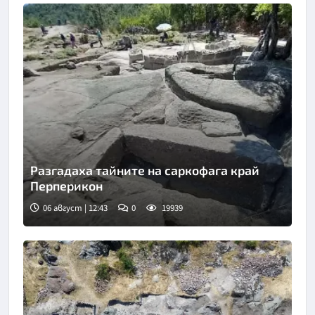
Разгадаха тайните на саркофага край
Перперикон
06 август | 12:43
0
19939
Снимка: Bulgaria ON AIR