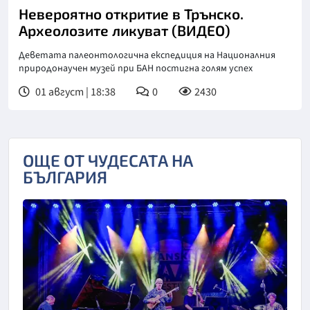
Невероятно откритие в Трънско.
Археолозите ликуват (ВИДЕО)
Деветата палеонтологична експедиция на Националния
природонаучен музей при БАН постигна голям успех
01 август | 18:38
0
2430
ОЩЕ ОТ ЧУДЕСАТА НА
БЪЛГАРИЯ