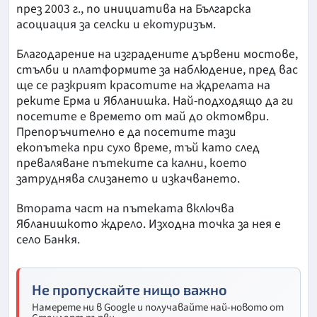
през 2003 г., по инициатива на Българска
асоциация за селски и екотуризъм.
Благодарение на изградените дървени мостове,
стълби и платформите за наблюдение, пред вас
ще се разкрият красотите на ждрелата на
реките Ерма и Ябланишка. Най-подходящо да ги
посетите е времето от май до октомври.
Препоръчително е да посетите тази
екопътека при сухо време, тъй като след
преваляване пътеките са кални, което
затруднява слизането и изкачването.
Втората част на пътеката включва
Ябланишкото ждрело. Изходна точка за нея е
село Банкя.
Не пропускайте нищо важно
Намерете ни в Google и получавайте най-новото от