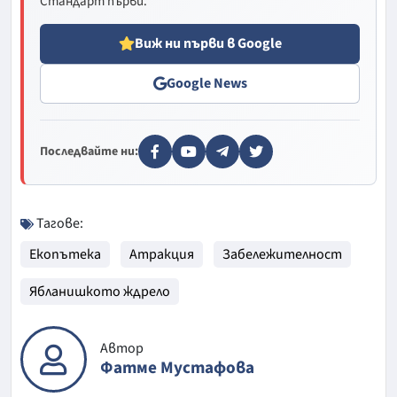
Стандарт първи.
Виж ни първи в Google
Google News
Последвайте ни:
Тагове:
Екопътека
Атракция
Забележителност
Ябланишкото ждрело
Автор
Фатме Мустафова