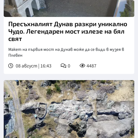
Пресъхналият Дунав разкри уникално
Чудо. Легендарен мост излезе на бял
свят
Макет на първия мост на Дунав може да се види в музея в
Плевен
08 август | 16:43
0
4487