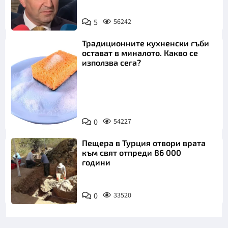
5
56242
Традиционните кухненски гъби
остават в миналото. Какво се
използва сега?
Снимка:
0
54227
Пиксабей
Пещера в Турция отвори врата
към свят отпреди 86 000
години
0
33520