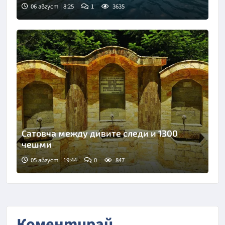
06 август | 8:25
1
3635
Сатовча между дивите следи и 1300
чешми
05 август | 19:44
0
847
Коментирай