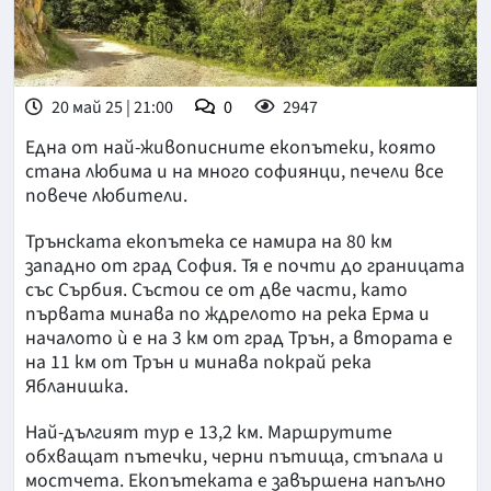
20 май 25 | 21:00
0
2947
Една от най-живописните екопътеки, която
стана любима и на много софиянци, печели все
повече любители.
Трънската екопътека се намира на 80 км
западно от град София. Тя е почти до границата
със Сърбия. Състои се от две части, като
първата минава по ждрелото на река Ерма и
началото ѝ е на 3 км от град Трън, а втората е
на 11 км от Трън и минава покрай река
Ябланишка.
Най-дългият тур е 13,2 км. Маршрутите
обхващат пътечки, черни пътища, стъпала и
мостчета. Екопътеката е завършена напълно