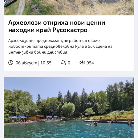
Археолози откриха нови ценни
находки край Русокастро
Археолозите предполагат, че районът около
новооткритата средновековна кула е бил сцена на
интензивни бойни действия
06 август | 10:55
0
954