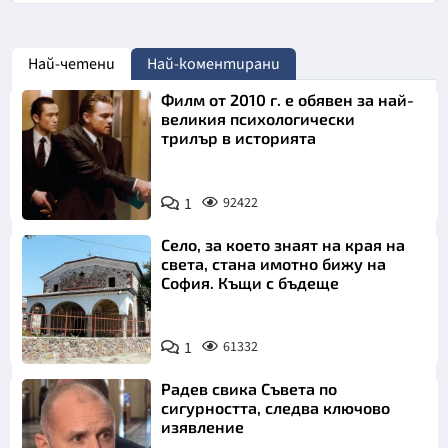
Най-четени
Най-коментирани
Филм от 2010 г. е обявен за най-
великия психологически
трилър в историята
1
92422
Село, за което знаят на края на
света, стана имотно бижу на
София. Къщи с бъдеще
1
61332
Радев свика Съвета по
сигурността, следва ключово
изявление