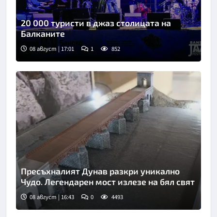
20 000 туристи в джаз столицата на
Балканите
08 август | 17:01
1
852
Пресъхналият Дунав разкри уникално
Чудо. Легендарен мост излезе на бял свят
08 август | 16:43
0
4493