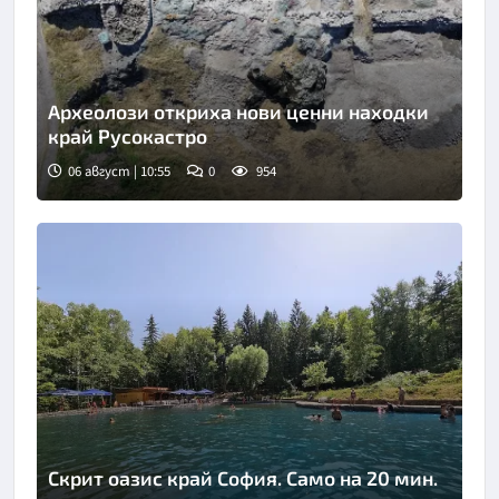
Археолози откриха нови ценни находки
край Русокастро
06 август | 10:55
0
954
Скрит оазис край София. Само на 20 мин.