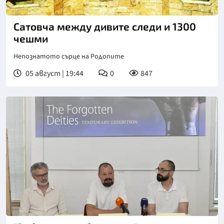
Сатовча между дивите следи и 1300
чешми
Непознатото сърце на Родопите
05 август | 19:44
0
847