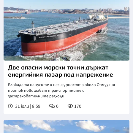
Две опасни морски точки държат
енергийния пазар под напрежение
Блокадата на хусите и несигурността около Ормузкия
проток повишават транспортните и
застрахователните разходи
31 юли | 8:59
0
170