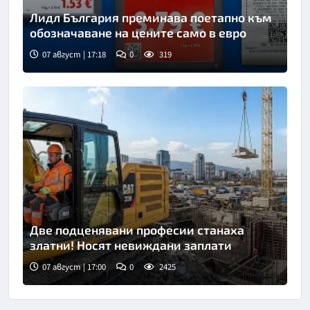
Лидл България преминава поетапно към
обозначаване на цените само в евро
07 август | 17:18
0
319
Две подценявани професии станаха
златни! Носят невиждани заплати
07 август | 17:00
0
2425