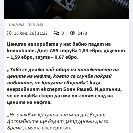
Снимка: То Вима
16 юни 26 | 11:27
0
2478
Цените на горивата у нас бавно падат на
колонките. Днес А95 струва 1,53 евро, дизелът
– 1,59 евро, газта – 0,67 евро.
„
Това се дължи най-общо на понижението на
цените на нефта, което се случва покрай
новините, че кризата свършва
”, каза
енергийният експерт Боян Рашев. И допълни,
че не очаква скоро да има по-голям спад на
цените на нефта.
„
Не очаквам кризата напълно да свърши.
Доставките ще бъдат затруднени дълго
време
”, смята експертът.