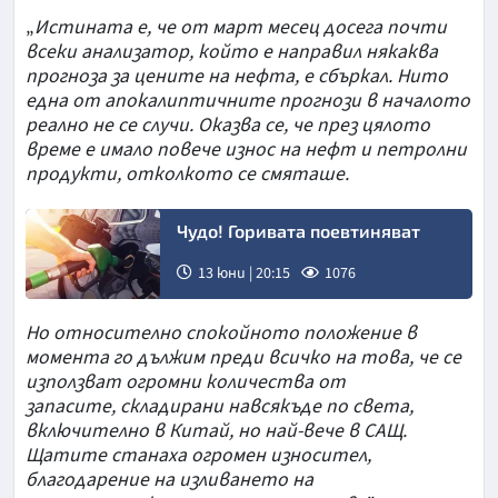
„
Истината е, че от март месец досега почти
всеки анализатор, който е направил някаква
прогноза за цените на нефта, е сбъркал. Нито
една от апокалиптичните прогнози в началото
реално не се случи. Оказва се, че през цялото
време е имало повече износ на нефт и петролни
продукти, отколкото се смяташе.
Чудо! Горивата поевтиняват
13 юни | 20:15
1076
Но относително спокойното положение в
момента го дължим преди всичко на това, че се
използват огромни количества от
запасите, складирани навсякъде по света,
включително в Китай, но най-вече в САЩ.
Щатите станаха огромен износител,
благодарение на изливането на