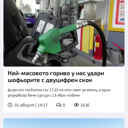
Най-масовото гориво у нас удари
шофьорите с двуцифрен скок
Дизелът поскъпна със 17,33 на сто само за месец, а един
резервоар вече излиза с 13 евро повече
01 август | 14:17
0
1636