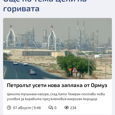
горивата
Петролът усети нова заплаха от Ормуз
Цените тръгнаха нагоре, след като Техеран постави нови
условия за корабите през ключовия енергиен коридор
07 август | 9:48
0
234