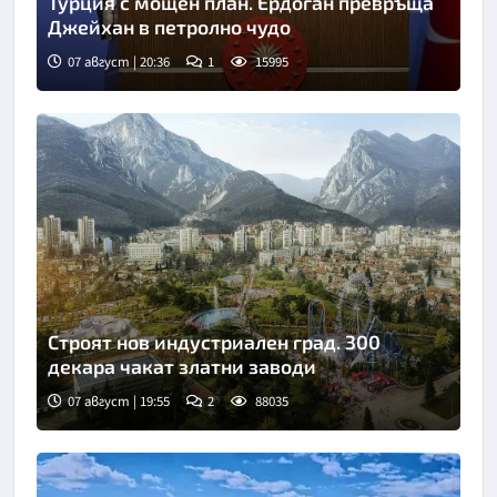
Турция с мощен план. Ердоган превръща
Джейхан в петролно чудо
07 август | 20:36
1
15995
Строят нов индустриален град. 300
декара чакат златни заводи
07 август | 19:55
2
88035