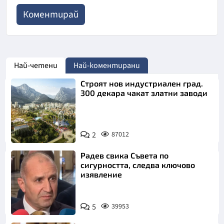
Най-четени
Най-коментирани
Строят нов индустриален град.
300 декара чакат златни заводи
2
87012
Радев свика Съвета по
сигурността, следва ключово
изявление
5
39953