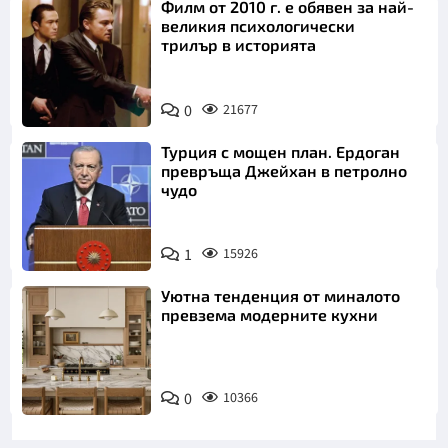
Филм от 2010 г. е обявен за най-
великия психологически
трилър в историята
0
21677
Турция с мощен план. Ердоган
превръща Джейхан в петролно
чудо
1
15926
Уютна тенденция от миналото
превзема модерните кухни
0
10366