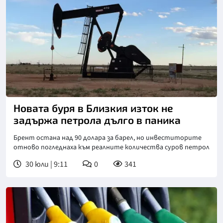
Новата буря в Близкия изток не
задържа петрола дълго в паника
Брент остана над 90 долара за барел, но инвеститорите
отново погледнаха към реалните количества суров петрол
30 юли | 9:11
0
341