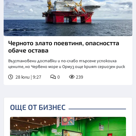
Черното злато поевтиня, опасността
обаче остава
Възстановени доставки и по-слабо търсене успокоиха
цените, но Червено море и Ормуз още крият сериозен риск
28 юли | 9:27
0
239
ОЩЕ ОТ БИЗНЕС