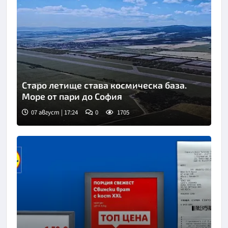
Старо летище става космическа база.
Море от пари до София
07 август | 17:24
0
1705