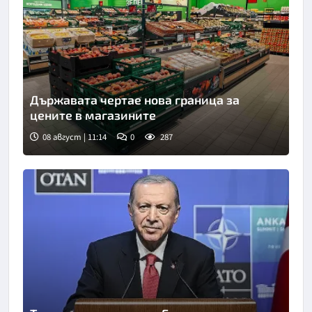
Държавата чертае нова граница за
цените в магазините
08 август | 11:14
0
287