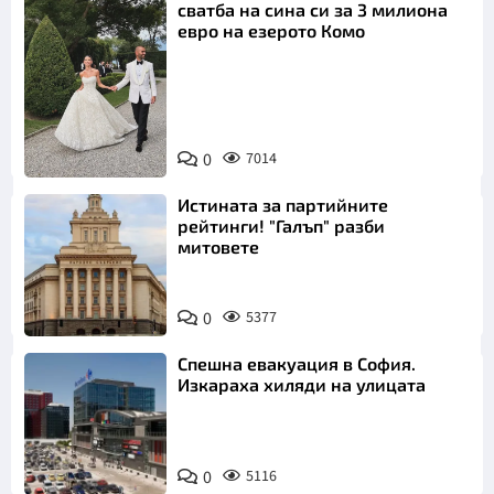
сватба на сина си за 3 милиона
евро на езерото Комо
Снимка:
0
7014
Инстаграм
Истината за партийните
рейтинги! "Галъп" разби
митовете
0
5377
Спешна евакуация в София.
Изкараха хиляди на улицата
0
5116