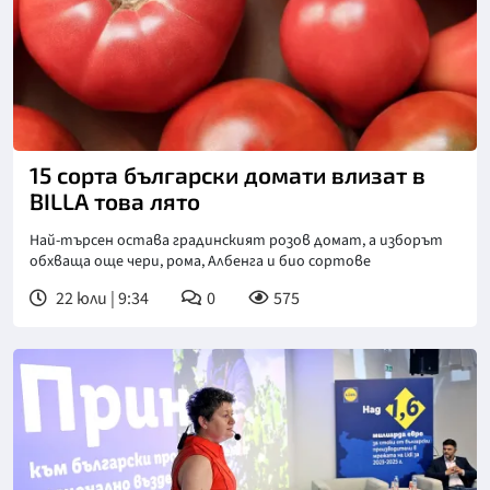
15 сорта български домати влизат в
BILLA това лято
Най-търсен остава градинският розов домат, а изборът
обхваща още чери, рома, Албенга и био сортове
22 юли | 9:34
0
575