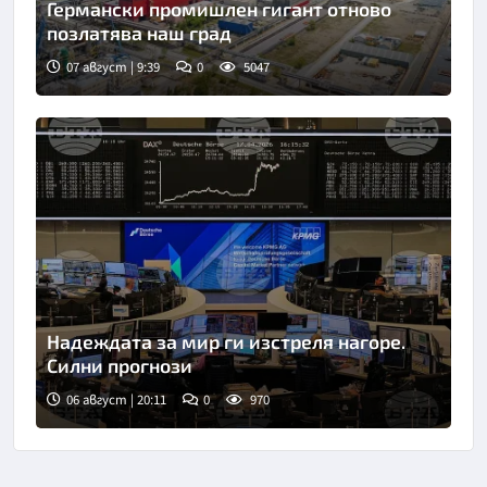
Германски промишлен гигант отново
позлатява наш град
07 август | 9:39
0
5047
Надеждата за мир ги изстреля нагоре.
Силни прогнози
06 август | 20:11
0
970