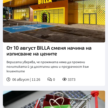
От 10 август BILLA сменя начина на
изписване на цените
Веригата уверява, че промяната няма да промени
политиката ѝ за достъпни цени и прозрачност към
клиентите
06 август | 11:26
0
3373