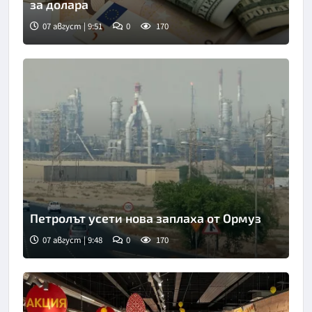
за долара
07 август | 9:51
0
170
Петролът усети нова заплаха от Ормуз
07 август | 9:48
0
170