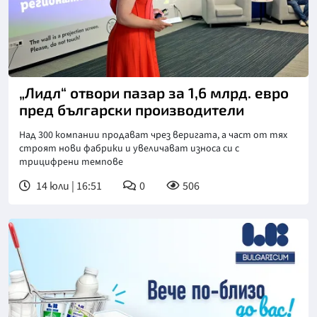
„Лидл“ отвори пазар за 1,6 млрд. евро
пред български производители
Над 300 компании продават чрез веригата, а част от тях
строят нови фабрики и увеличават износа си с
трицифрени темпове
14 юли | 16:51
0
506