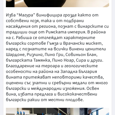
Изба “Магура” винифицира грозде както от
собствени лозя, така и от подбрани
насаждения от региона, познат с винарските си
традиции още от Римската империя. В района
на с. Рабиша се отглеждат характерните
български сортове Гъмза и Врачански мискет,
наред с познатите на всички винени ценители
Шардоне, Ризлинг, Пино Гри, Совиньон Блан,
българската Тамянка, Пино Ноар, Сира и други.
Благодарение на тероара и геологическите
особености на района на Западна България
вината притежават неповторими качества,
оценени със златни и сребърни медали от много
български и международни изложения. Освен
вина, избата предлага и висококачествени
български ракии от местни плодове.