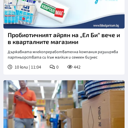
Пробиотичният айрян на „Ел Би“ вече и
в кварталните магазини
Държавната млекопреработвателна компания разширява
партньорствата си към малкия и семеен бизнес
10 юли | 11:04
0
442