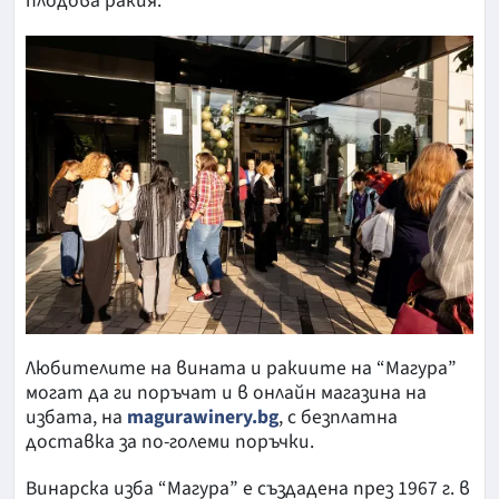
плодова ракия.
Любителите на вината и ракиите на “Магура”
могат да ги поръчат и в онлайн магазина на
избата, на
magurawinery.bg
, с безплатна
доставка за по-големи поръчки.
Винарска изба “Магура” е създадена през 1967 г. в