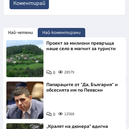
Най-четени
Най-коментирани
Проект за милиони превръща
наше село в магнит за туристи
0
28579
Папараците от "Да, България" и
обсесията им по Пеевски
0
12568
„Кралят на дюнера“ вдигна