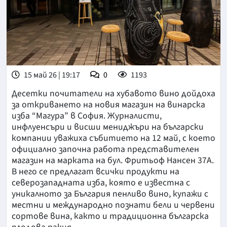
15 май 26 | 19:17
0
1193
Десетки почитатели на хубавото вино дойдоха
за откриването на новия магазин на винарска
изба “Магура” в София. Журналисти,
инфлуенсъри и висши мениджъри на български
компании уважиха събитието на 12 май, с което
официално започна работа представителен
магазин на марката на бул. Фритьоф Нансен 37А.
В него се предлагат всички продукти на
северозападната изба, която е известна с
уникалното за България пенливо вино, купажи с
местни и международно познати бели и червени
сортове вина, както и традиционна българска