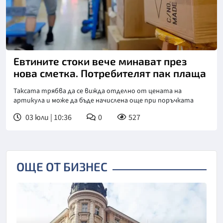
Снимка: Ройтерс
Евтините стоки вече минават през
нова сметка. Потребителят пак плаща
Таксата трябва да се вижда отделно от цената на
артикула и може да бъде начислена още при поръчката
03 юли | 10:36
0
527
ОЩЕ ОТ БИЗНЕС