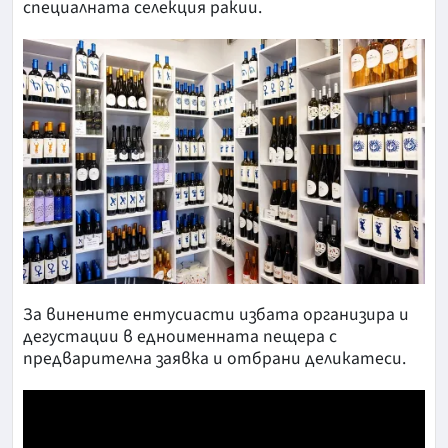
специалната селекция ракии.
За винените ентусиасти избата организира и
дегустации в едноименната пещера с
предварителна заявка и отбрани деликатеси.