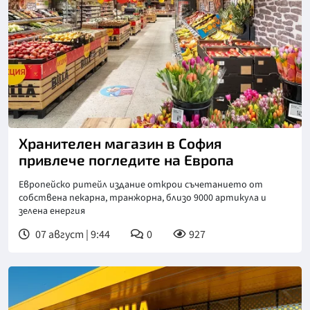
Хранителен магазин в София
привлече погледите на Европа
Европейско ритейл издание открои съчетанието от
собствена пекарна, транжорна, близо 9000 артикула и
зелена енергия
07 август | 9:44
0
927