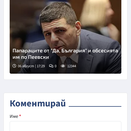
Папараците от "Да, България" и обсесията
им по Пеевски
06 август | 17:29
0
12344
Коментирай
Име
*