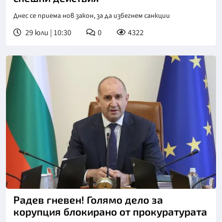
Днес се приема нов закон, за да избегнем санкции
29 юли | 10:30
0
4322
Снимка: БТА
Радев гневен! Голямо дело за
корупция блокирано от прокуратурата