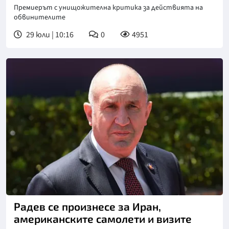
Премиерът с унищожителна критика за действията на
обвинителите
29 юли | 10:16
0
4951
Снимка: БГНЕС
Радев се произнесе за Иран,
американските самолети и визите