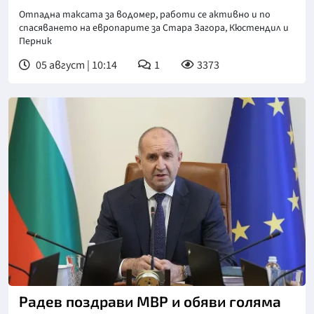
Отпадна таксата за водомер, работи се активно и по
спасяването на европарите за Стара Загора, Кюстендил и
Перник
05 август | 10:14
1
3373
Снимка: БТА
Радев поздрави МВР и обяви голяма