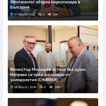
Фентанилът обърна наркопазара в
България
07 август | 8:23
0
554
Снимка: БНТ
Министър Милошев остана без думи.
Изправи се пред шедьоври от
хилядолетия (СНИМКИ)
06 август | 20:45
0
2489