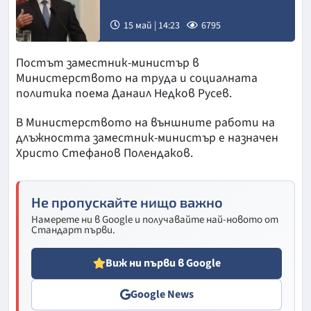
15 май | 14:23
6795
Снимка:
Постът заместник-министър в
БГНЕС
Министерството на труда и социалната
политика поема Данаил Недков Русев.
В Министерството на външните работи на
длъжността заместник-министър е назначен
Христо Стефанов Полендаков.
Не пропускайте нищо важно
Намерете ни в Google и получавайте най-новото от
Стандарт първи.
Виж ни първи в Google
Google News