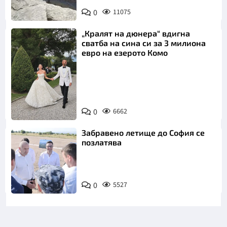
Bulgaria ON
0
11075
AIR
„Кралят на дюнера“ вдигна
сватба на сина си за 3 милиона
евро на езерото Комо
Снимка:
0
6662
Инстаграм
Забравено летище до София се
позлатява
0
5527