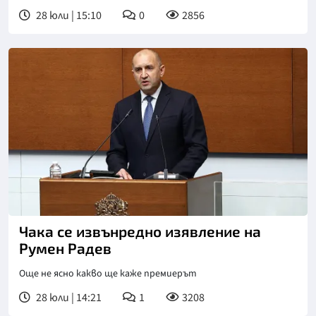
28 юли | 15:10
0
2856
Чака се извънредно изявление на
Румен Радев
Още не ясно какво ще каже премиерът
28 юли | 14:21
1
3208