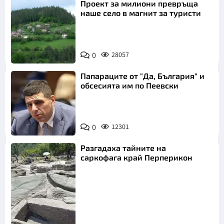
Проект за милиони превръща
наше село в магнит за туристи
0
28057
Папараците от "Да, България" и
обсесията им по Пеевски
0
12301
Разгадаха тайните на
саркофага край Перперикон
Снимка: