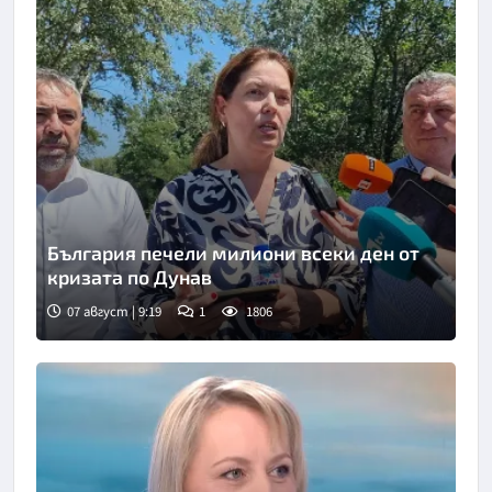
България печели милиони всеки ден от
кризата по Дунав
07 август | 9:19
1
1806
Снимка: БТА