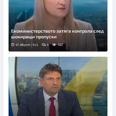
Екоминистерството затяга контрола след
шокиращи пропуски
07 август | 9:11
0
522
Снимка: бТВ