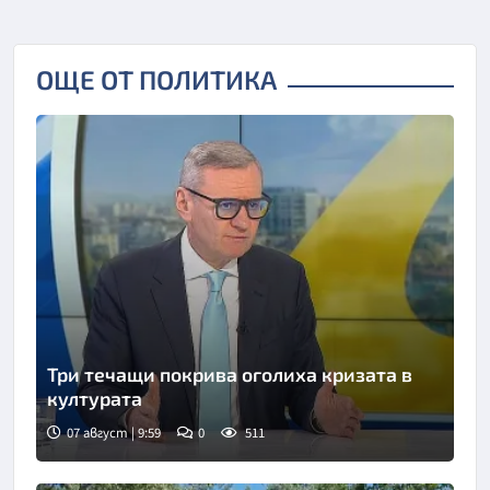
ОЩЕ ОТ ПОЛИТИКА
Три течащи покрива оголиха кризата в
културата
07 август | 9:59
0
511
Снимка: БНТ