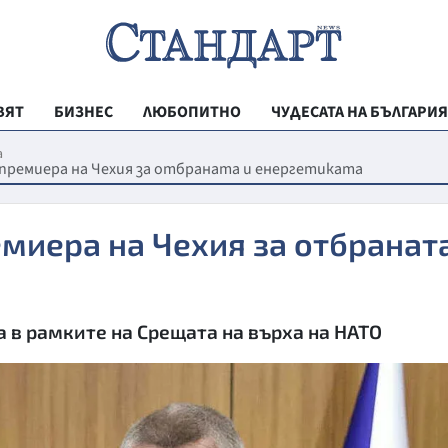
ВЯТ
БИЗНЕС
ЛЮБОПИТНО
ЧУДЕСАТА НА БЪЛГАРИЯ
РЕГИОНАЛНИ
а
 премиера на Чехия за отбраната и енергетиката
ВЕСТНИК СТА
МЛАДЕЖКА АК
емиера на Чехия за отбранат
ЗДРАВЕ
ОБРАЗОВАНИ
а в рамките на Срещата на върха на НАТО
МОЯТ ГРАД
ТЕХНОЛОГИИ
ДА!НА БЪЛГАР
ДА! НА БЪЛГ