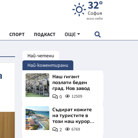
32°
София
ясно небе
СПОРТ
ПОДКАСТ
ОЩЕ
Най-четени
НДАРТ
Най-коментирани
АДЕМИЯ "ЧУДЕСАТА НА БЪЛГАРИЯ"
а
Наш гигант
позлати беден
град. Нов завод
Е
0
12509
Съдират кожите
на туристите в
този наш курорт.
СКАТА ХРАНА
Шокираща
2
6769
сметка за обяд на
АРСКАТА ИКОНОМИКА