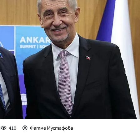
КУЛТУРА
ПРАВОСЪДИЕ
КРИМИ
КИБЕРЗАЩИТ
ВЯРА
ОБЯВИ
ВОЙНАТА В У
ВРЕМЕТО
410
Фатме Мустафова