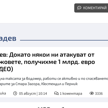
КОМЕНТИРАЙ
адев
ев: Докато някои ни атакуват от
жовете, получихме 1 млрд. евро
ДЕО)
а таксата за водомер, работи се активно и по спасяването
арите за Стара Загора, Кюстендил и Перник
ика
05 август | 10:14
1
коментара
3336