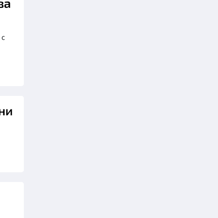
ва
 с
ни