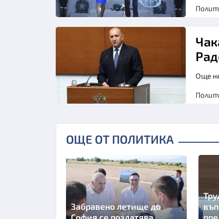
Полит
Чак
Рад
Още н
Полит
ОЩЕ ОТ ПОЛИТИКА
Тру
Забравено летище до
въп
София се позлатява
пре