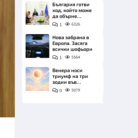
плажа
България готви
ход, който може
да обърне
туристическия
1
6326
сезон
Нова забрана в
Европа. Засяга
НИЦИ
всички шофьори
1
5564
Венера носи
триумф на три
КРАЙНА
зодии във
всичките им
0
5079
начинания до дни