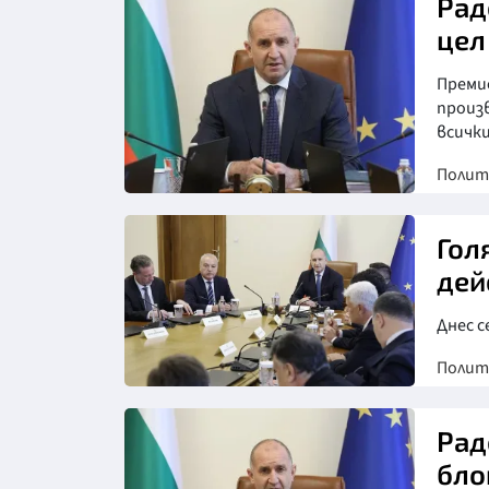
Рад
цел
Преми
произ
всички
Полит
Снимка: БТА
Гол
дей
Днес с
Полит
Рад
бло