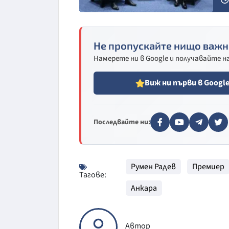
Не пропускайте нищо важн
Намерете ни в Google и получавайте 
Виж ни първи в Googl
Последвайте ни:
Румен Радев
Премиер
Тагове:
Анкара
Автор