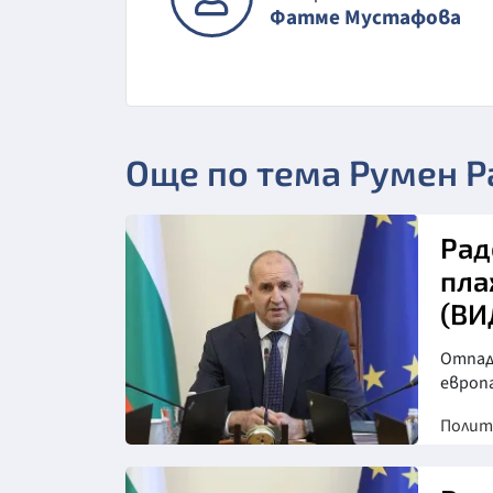
Фатме Мустафова
Още по тема Румен Р
Рад
пла
(ВИ
Отпадн
европ
Полит
Снимка: БТА