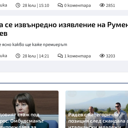
ика
28 юли | 15:10
0
коментара
2851
а се извънредно изявление на Руме
ев
е ясно какво ще каже премиерът
ика
28 юли | 14:21
1
коментара
3203
довият стаж под
Радев с категорична
рос. Омбудсманът
позиция след скандала 
дупреждава за
италиански младежи