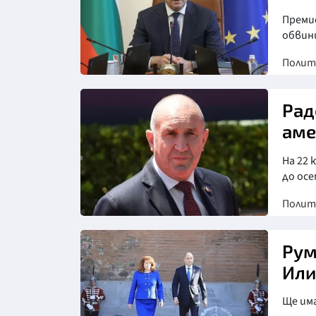
Преми
обвин
Полит
Снимка: БТА
Рад
аме
На 22
до ос
Полит
Снимка: БГНЕС
Рум
Или
Ще им