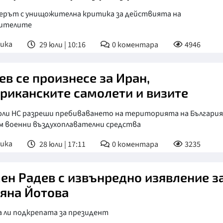
ерът с унищожителна критика за действията на
ителите
ика
29 юли | 10:16
0
коментара
4946
ев се произнесе за Иран,
риканските самолети и визите
 юли НС разреши пребиваването на територията на България
ем военни въздухоплавателни средства
ика
28 юли | 17:11
0
коментара
3235
ен Радев с извънредно изявление з
яна Йотова
а ли подкрепата за президент