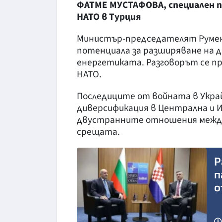
ФАТМЕ МУСТАФОВА, специален п
НАТО в Турция
Министър-председателят Румен 
потенциала за разширяване на
енергетиката. Разговорът се пр
НАТО.
Последиците от войната в Укра
диверсификация в Централна и И
двустранните отношения между 
срещата.
Р
п
о