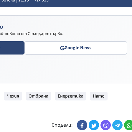
08 юли | 11:15
335
о
най-новото от Стандарт първи.
e
Google News
Чехия
Отбрана
Енергетика
Нато
Сподели: