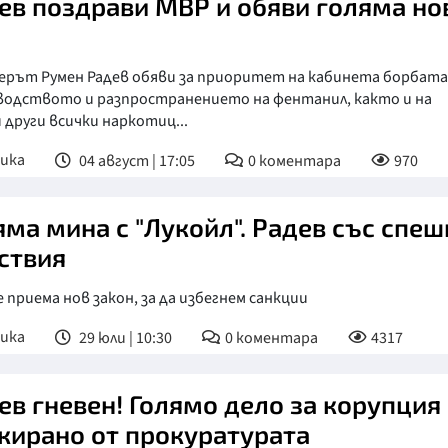
ев поздрави МВР и обяви голяма но
ерът Румен Радев обяви за приоритет на кабинета борбата
водството и разпространението на фентанил, както и на
 други всички наркотиц...
ика
04 август | 17:05
0
коментара
970
яма мина с "Лукойл". Радев със спеш
ствия
е приема нов закон, за да избегнем санкции
ика
29 юли | 10:30
0
коментара
4317
ев гневен! Голямо дело за корупция
кирано от прокуратурата