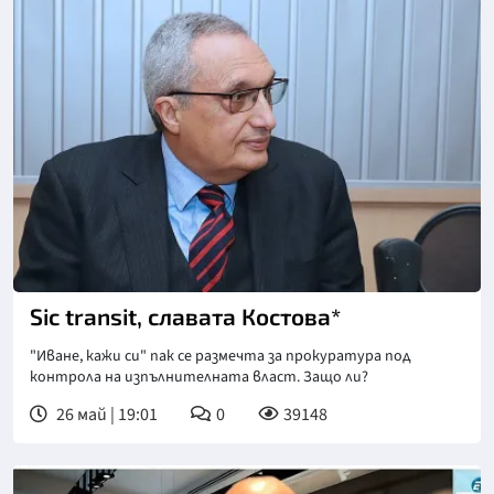
Снимка: БНР
Sic transit, славата Костова*
"Иване, кажи си" пак се размечта за прокуратура под
контрола на изпълнителната власт. Защо ли?
26 май | 19:01
0
39148