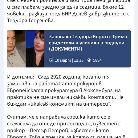
сме с нейна приятелка и мои приятели за Гърция
и сме плавали заедно за една седмица. Бяхме 12
човека", разказа пред БНР Дечев за връзките си с
Теодора Георгиева.
Заковаха Теодора Еврото. Трима
свидетели я уличиха в подкупи
(ДОКУМЕНТИ)
10 март | 12:13
5894
И допълни: "След 2020 година, когато тя
заминава на работа като прокурор в
Европейската прокуратура в Люксембург, на
практика не сме имали никакви контакти. Не
виждам никакъв конфликт на интереси".
Считам, че е направила грешка като се е
съгласила да отиде при господин, известен с
прякор – Петър Петров, известен като
Еврото. Това е грешка, за която си плаща, но в