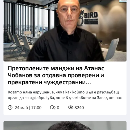
Претоплените манджи на Атанас
Чобанов за отдавна проверени и
прекратени чуждестранни
"разследвания"
Когато няма нарушение, няма как който и да е разследващ
орган да го изфабрикува, поне в държавите на Запад от нас
24 май | 17:00
0
8240