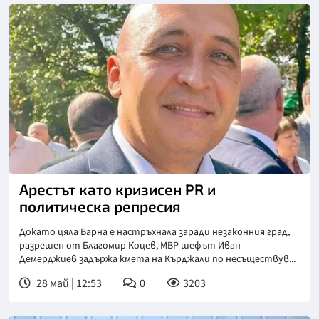
Арестът като кризисен PR и
политическа репресия
Докато цяла Варна е настръхнала заради незаконния град,
разрешен от Благомир Коцев, МВР шефът Иван
Демерджиев задържа кмета на Кърджали по несъществув...
28 май | 12:53
0
3203