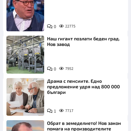
0
22775
Снимка: БНТ
Наш гигант позлати беден град.
Нов завод
0
7952
Драма с пенсиите. Едно
предложение удря над 800 000
българи
1
7717
Обрат в земеделието! Нов закон
помага на производителите