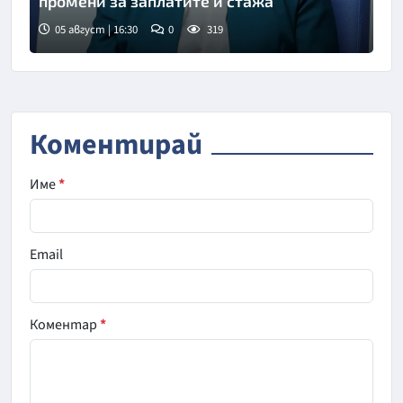
промени за заплатите и стажа
05 август | 16:30
0
319
Коментирай
Име
*
Email
Коментар
*