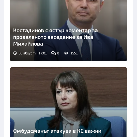
Костадинов с остър коментар за
проваленото заседание за Ива
Михайлова
05 август | 17:01
0
1551
Омбудсманът атакува в КС важни