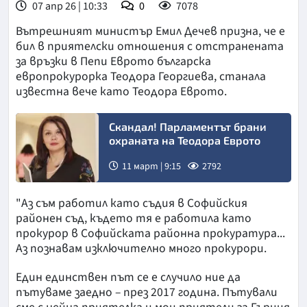
07 апр 26 | 10:33
0
7078
Вътрешният министър Емил Дечев призна, че е
бил в приятелски отношения с отстранената
за връзки в Пепи Еврото българска
европрокурорка Теодора Георгиева, станала
известна вече като Теодора Еврото.
Скандал! Парламентът брани
охраната на Теодора Еврото
11 март | 9:15
2792
"Аз съм работил като съдия в Софийския
районен съд, където тя е работила като
прокурор в Софийската районна прокуратура...
Аз познавам изключително много прокурори.
Един единствен път се е случило ние да
пътуваме заедно – през 2017 година. Пътували