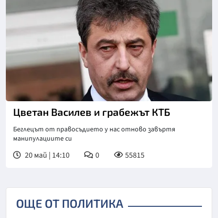
Цветан Василев и грабежът КТБ
Беглецът от правосъдието у нас отново завъртя
манипулациите си
20 май | 14:10
0
55815
ОЩЕ ОТ ПОЛИТИКА