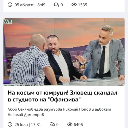
05 август | 8:49
0
1535
На косъм от юмруци! Зловещ скандал
в студиото на "Офанзива"
Любо Огнянов едва разтърва Николай Попов и адвокат
Николай Димитров
25 юли | 17:31
0
6406