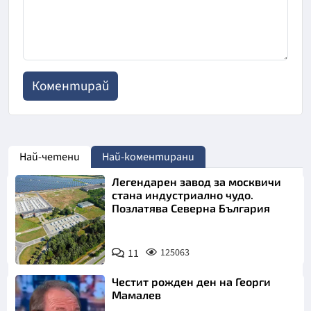
Най-четени
Най-коментирани
Легендарен завод за москвичи
стана индустриално чудо.
Позлатява Северна България
11
125063
Честит рожден ден на Георги
Мамалев