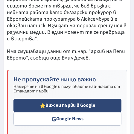
същото време тя твърди, че във връзка с
нейната работа като български прокурор в
Европейската прокуратура в Люксембург й е
оказван натиск. Излизат материали срещу нея в
различни медии. В един момент тя се превръща
и в жертва".
Има смущаващи данни от т.нар. "архив на Пепи
Еврото", съобщи още Емил Дечев.
Не пропускайте нищо важно
Намерете ни в Google и получавайте най-новото от
Стандарт първи.
Виж ни първи в Google
Google News