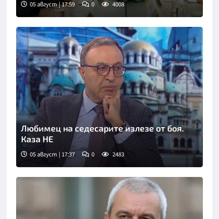
05 август | 17:59
0
4008
Любимец на седесарите излезе от боя.
Каза НЕ
05 август | 17:37
0
2483