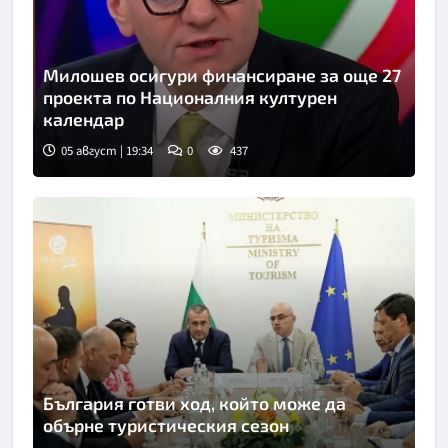
Милошев осигури финансиране за още 27
проекта по Националния културен
календар
05 август | 19:34
0
437
Снимка: Нова телевизия
България готви ход, който може да
обърне туристическия сезон