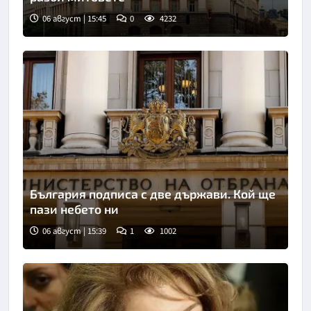
06 август | 15:45
0
4232
България подписа с две държави. Кой ще
пази небето ни
06 август | 15:39
1
1002