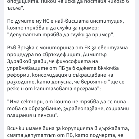
опозицията. Никой не иска да поставя никого в
ъгъла".
По думите му НС е най-висшата институция,
която трябва и да служи за пример:
"Депутатът трябва да служи за пример".
Във връзка с мониторинга от ЕК за евентуална
процедура по свръхдефицит, Димитър
Здравков заяви, че философията на
управляващите от ПБ за бюджета включва
реформи, консолидация и съкращаване на
разходите, като допусна, че вероятно "ще се
реже и от капиталовата програма":
"Има сектори, от които не трябва да се пипа -
това са образование, здравеопазване, социални
плащания и пенсии".
Всички имаме вина за корупцията в държавата,
смята депутатът от ПБ, като подчерта, че