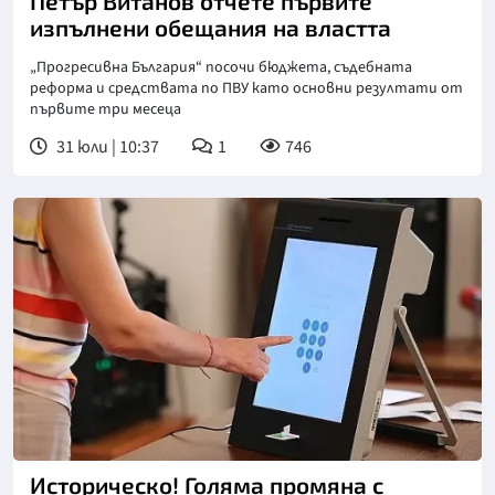
Петър Витанов отчете първите
изпълнени обещания на властта
„Прогресивна България“ посочи бюджета, съдебната
реформа и средствата по ПВУ като основни резултати от
първите три месеца
31 юли | 10:37
1
746
Историческо! Голяма промяна с