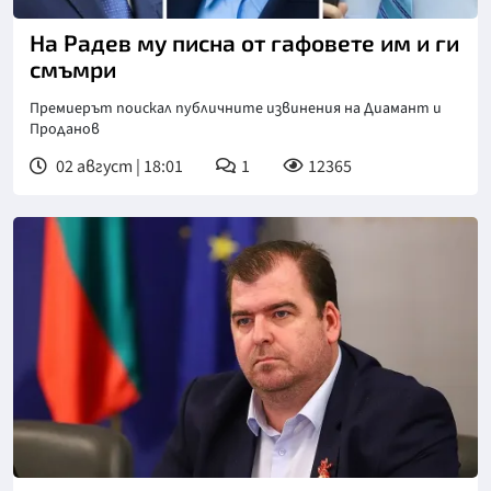
На Радев му писна от гафовете им и ги
смъмри
Премиерът поискал публичните извинения на Диамант и
Проданов
02 август | 18:01
1
12365