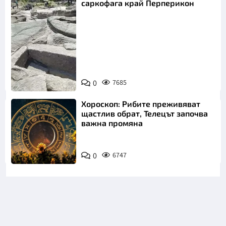
саркофага край Перперикон
Снимка:
Bulgaria ON
0
7685
AIR
Хороскоп: Рибите преживяват
щастлив обрат, Телецът започва
важна промяна
0
6747