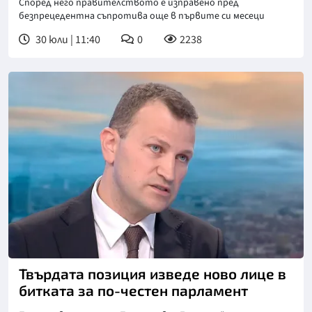
Според него правителството е изправено пред
безпрецедентна съпротива още в първите си месеци
30 юли | 11:40
0
2238
Снимка: бТВ
Твърдата позиция изведе ново лице в
битката за по-честен парламент