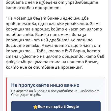
борбата с нея е изведена от управляващите
като основен приоритет:
"Не могат да бъдат винени едно или две
правителства, едно или две управления. За ме
корупцията е процес, който е част от цялото
ни общество. Всички ние имаме вина за
корупцията - от най-дребната до тази по
висшите етажи. Мълчанието също е част от
корупцията. ... Това, което е във Варна, което
стана известно на цялото общество, като във
фокус събира цялата тъма на нашето време,
която ние се опитваме да променим".
Не пропускайте нищо важно
Намерете ни в Google и получавайте най-новото от
Стандарт първи.
Виж ни първи в Google