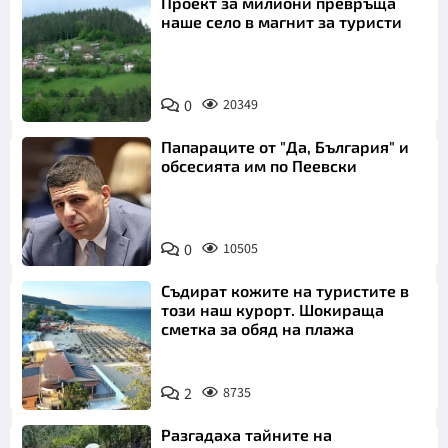
Проект за милиони превръща
наше село в магнит за туристи
0
20349
Папараците от "Да, България" и
обсесията им по Пеевски
0
10505
Съдират кожите на туристите в
този наш курорт. Шокираща
сметка за обяд на плажа
2
8735
Разгадаха тайните на