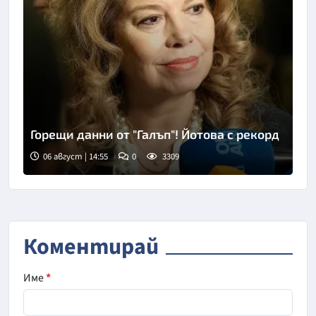
Горещи данни от "Галъп"! Йотова с рекорд
06 август | 14:55
0
3309
Снимка: БГНЕС
Коментирай
Име
*