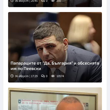
06 август | 20:45
0
266
Папараците от "Да, България" и обсесията
им по Пеевски
06 август | 17:29
0
10574