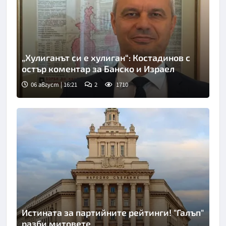
„Хулиганът си е хулиган“: Костадинов с
остър коментар за Банско и Израел
06 август | 16:21
2
1710
Истината за партийните рейтинги! "Галъп"
разби митовете