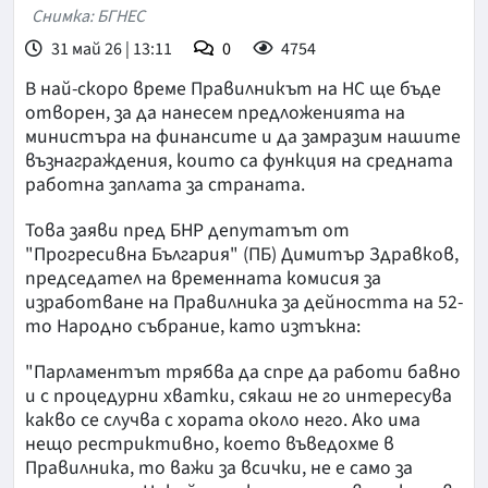
Снимка: БГНЕС
31 май 26 | 13:11
0
4754
В най-скоро време Правилникът на НС ще бъде
отворен, за да нанесем предложенията на
министъра на финансите и да замразим нашите
възнаграждения, които са функция на средната
работна заплата за страната.
Това заяви пред БНР депутатът от
"Прогресивна България" (ПБ) Димитър Здравков,
председател на временната комисия за
изработване на Правилника за дейността на 52-
то Народно събрание, като изтъкна:
"Парламентът трябва да спре да работи бавно
и с процедурни хватки, сякаш не го интересува
какво се случва с хората около него. Ако има
нещо рестриктивно, което въведохме в
Правилника, то важи за всички, не е само за