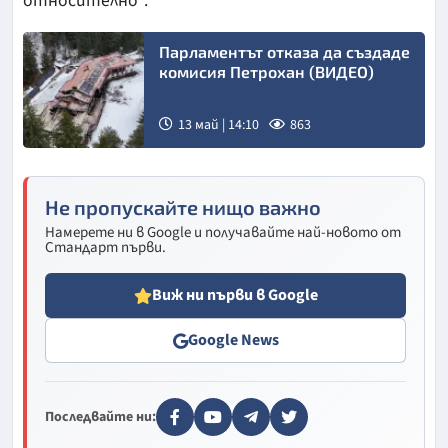
относително".
Парламентът отказа да създаде
комисия Петрохан (ВИДЕО)
13 май | 14:10
863
Снимка:
БТА
Не пропускайте нищо важно
Намерете ни в Google и получавайте най-новото от
Стандарт първи.
Виж ни първи в Google
Google News
Последвайте ни: