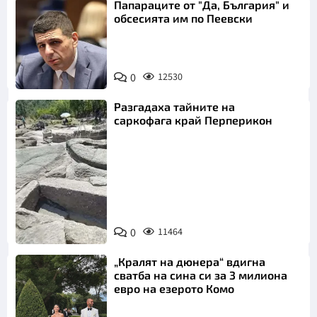
Папараците от "Да, България" и
обсесията им по Пеевски
0
12530
Разгадаха тайните на
саркофага край Перперикон
Снимка:
Bulgaria ON
0
11464
AIR
„Кралят на дюнера“ вдигна
сватба на сина си за 3 милиона
евро на езерото Комо