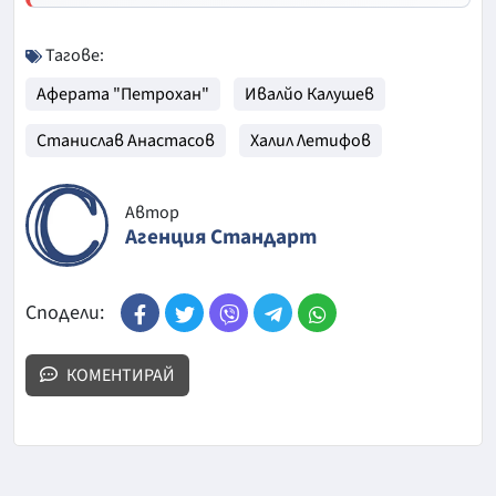
Тагове:
Аферата "Петрохан"
Ивалйо Калушев
Станислав Анастасов
Халил Летифов
Автор
Агенция Стандарт
Сподели:
КОМЕНТИРАЙ