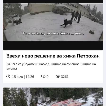
Взеха ново решение за хижа Петрохан
За него са уведомени наследниците на собствениците на
имота
15 юли | 14:26
0
3261