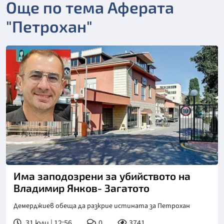
Още по тема Аферата
"Петрохан"
Има заподозрени за убийството на
Владимир Янков- Загатото
Демерджиев обеща да разкрие истината за Петрохан
31 юли | 12:56
0
3741