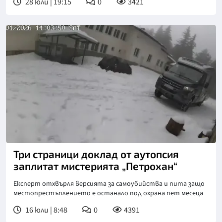
28 юли | 19:15
0
3421
Три страници доклад от аутопсия
заплитат мистерията „Петрохан“
Експерт отхвърля версията за самоубийства и пита защо
местопрестъплението е останало под охрана пет месеца
16 юли | 8:48
0
4391