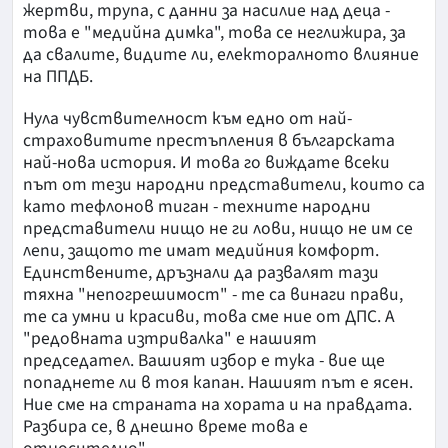
жертви, трупа, с данни за насилие над деца -
това е "медийна димка", това се неглижира, за
да свалите, видите ли, електоралното влияние
на ППДБ.
Нула чувствителност към едно от най-
страховитите престъпления в българската
най-нова история. И това го виждате всеки
път от тези народни представители, които са
като тефлонов тиган - техните народни
представители нищо не ги лови, нищо не им се
лепи, защото те имат медийния комфорт.
Единствените, дръзнали да развалят тази
тяхна "непогрешимост" - те са винаги прави,
те са умни и красиви, това сме ние от ДПС. А
"редовната изтривалка" е нашият
председател. Вашият избор е тука - вие ще
попаднете ли в тоя капан. Нашият път е ясен.
Ние сме на страната на хората и на правдата.
Разбира се, в днешно време това е