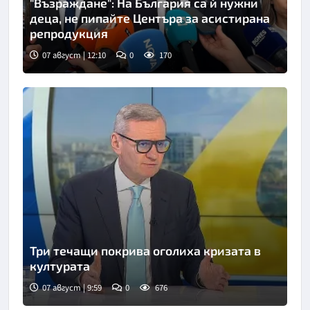
"Възраждане": На България са ѝ нужни
деца, не пипайте Центъра за асистирана
репродукция
07 август | 12:10
0
170
Три течащи покрива оголиха кризата в
културата
07 август | 9:59
0
676
Снимка: БНТ