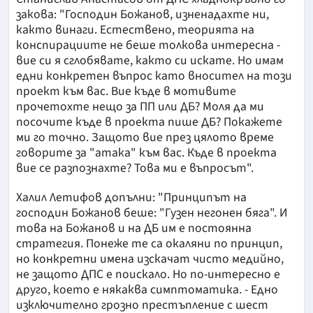
закова: "Господин Божанов, изненадахте ни,
както винаги. Естествено, теорията на
конспирациите не беше толкова интересна -
вие си я сглобявате, както си искате. Но имам
едни конкретен въпрос като вносител на този
проект към вас. Вие къде в мотивите
прочетохте нещо за ПП или ДБ? Моля да ми
посочите къде в проекта пише ДБ? Покажете
ми го точно. Защото вие през цялото време
говорите за "атака" към вас. Къде в проекта
вие се разпознахте? Това ми е въпросът".
Халил Летифов допълни: "Принципът на
господин Божанов беше: "Гузен негонен бяга". И
това на Божанов и на ДБ им е постоянна
стратегия. Понеже те са окаляни по принцип,
но конкретни имена изскачат чисто медийно,
не защото ДПС е поискало. Но по-интересно е
друго, което е някаква симптоматика. - Едно
изключително грозно престъпление с шест