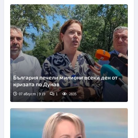
България печели милиони всеки ден от
кризата по Дунав
07 август | 9:19
1
2835
Снимка: БТА