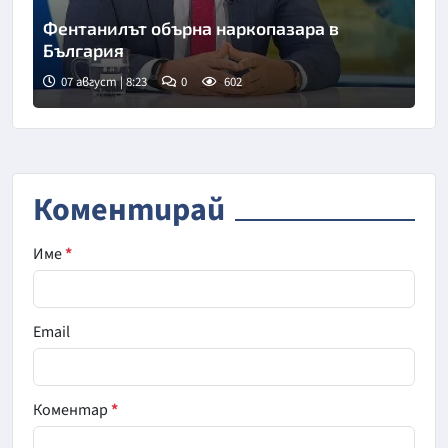
Фентанилът обърна наркопазара в
България
07 август | 8:23
0
602
Снимка: БНТ
Коментирай
Име
*
Email
Коментар
*