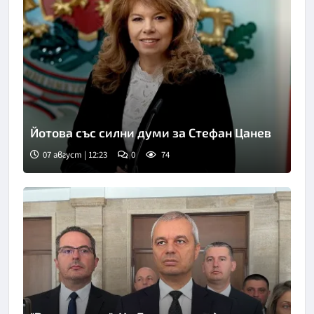
Йотова със силни думи за Стефан Цанев
07 август | 12:23
0
74