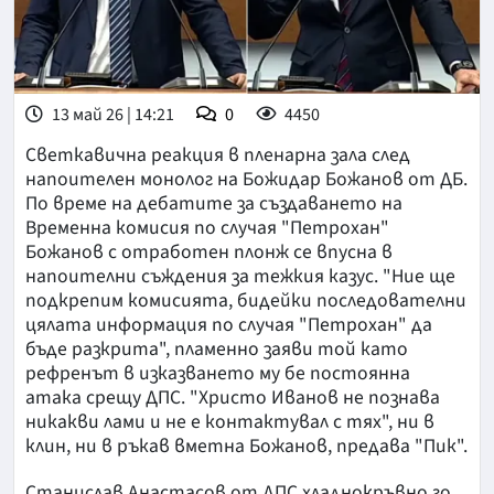
13 май 26 | 14:21
0
4450
Светкавична реакция в пленарна зала след
напоителен монолог на Божидар Божанов от ДБ.
По време на дебатите за създаването на
Временна комисия по случая "Петрохан"
Божанов с отработен плонж се впусна в
напоителни съждения за тежкия казус. "Ние ще
подкрепим комисията, бидейки последователни
цялата информация по случая "Петрохан" да
бъде разкрита", пламенно заяви той като
рефренът в изказването му бе постоянна
атака срещу ДПС. "Христо Иванов не познава
никакви лами и не е контактувал с тях", ни в
клин, ни в ръкав вметна Божанов, предава "Пик".
Станислав Анастасов от ДПС хладнокръвно го