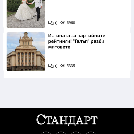
Снимка:
0
6960
Инстаграм
Истината за партийните
рейтинги! "Галъп" разби
митовете
0
5335