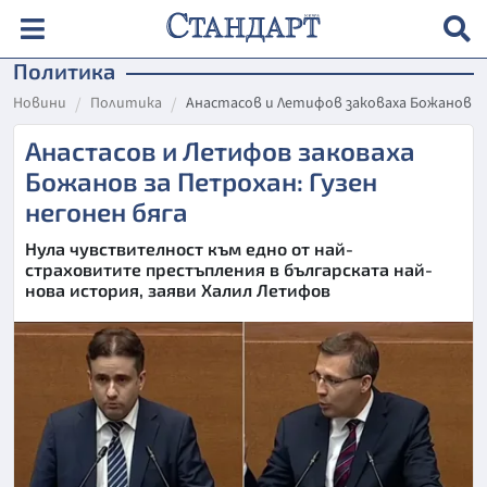
Политика
Новини
Политика
Анастасов и Летифов заковаха Божанов за
Анастасов и Летифов заковаха
Божанов за Петрохан: Гузен
негонен бяга
Нула чувствителност към едно от най-
страховитите престъпления в българската най-
нова история, заяви Халил Летифов