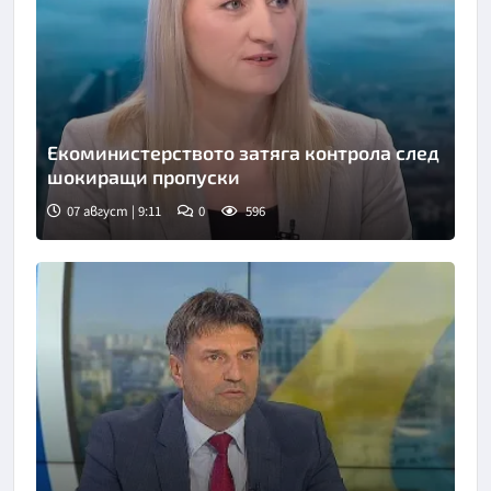
Екоминистерството затяга контрола след
шокиращи пропуски
07 август | 9:11
0
596
Снимка: бТВ