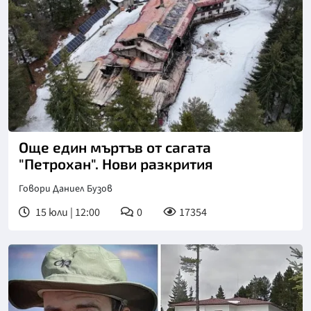
Снимка: БТА
Още един мъртъв от сагата
"Петрохан". Нови разкрития
Говори Даниел Бузов
15 юли | 12:00
0
17354