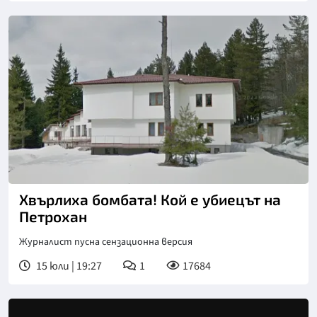
Хвърлиха бомбата! Кой е убиецът на
Петрохан
Журналист пусна сензационна версия
15 юли | 19:27
1
17684