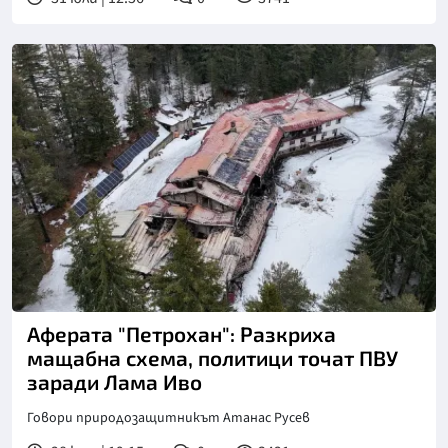
Снимка: БТА
Аферата "Петрохан": Разкриха
мащабна схема, политици точат ПВУ
заради Лама Иво
Говори природозащитникът Атанас Русев