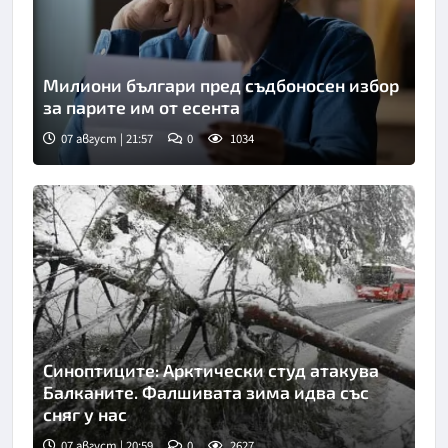
Милиони българи пред съдбоносен избор
за парите им от есента
07 август | 21:57
0
1034
Синоптиците: Арктически студ атакува
Балканите. Фалшивата зима идва със
сняг у нас
07 август | 20:59
0
2627