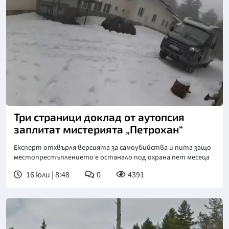
Три страници доклад от аутопсия
заплитат мистерията „Петрохан“
Експерт отхвърля версията за самоубийства и пита защо
местопрестъплението е останало под охрана пет месеца
16 юли | 8:48
0
4391