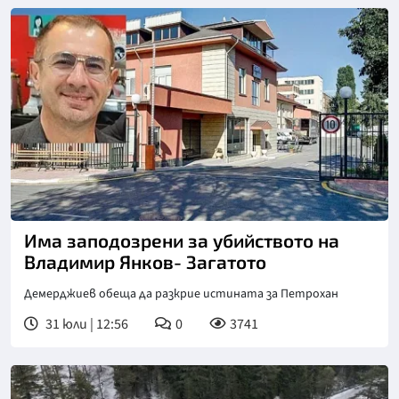
Има заподозрени за убийството на
Владимир Янков- Загатото
Демерджиев обеща да разкрие истината за Петрохан
31 юли | 12:56
0
3741