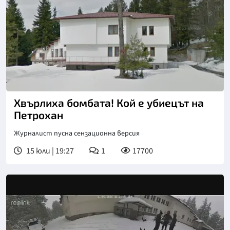
Хвърлиха бомбата! Кой е убиецът на
Петрохан
Журналист пусна сензационна версия
15 юли | 19:27
1
17700