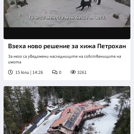
Взеха ново решение за хижа Петрохан
За него са уведомени наследниците на собствениците на
имота
15 юли | 14:26
0
3261