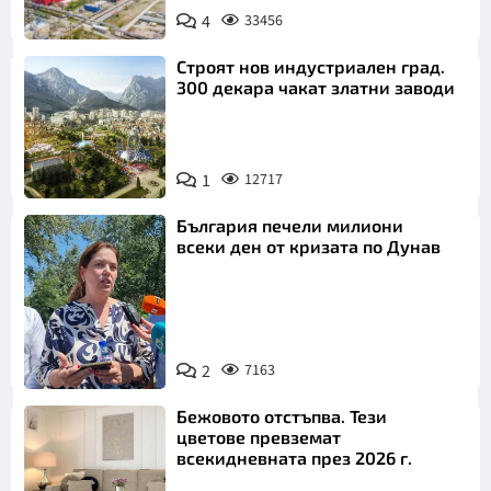
4
33456
Строят нов индустриален град.
300 декара чакат златни заводи
1
12717
България печели милиони
всеки ден от кризата по Дунав
2
7163
Снимка: БТА
Бежовото отстъпва. Тези
цветове превземат
всекидневната през 2026 г.