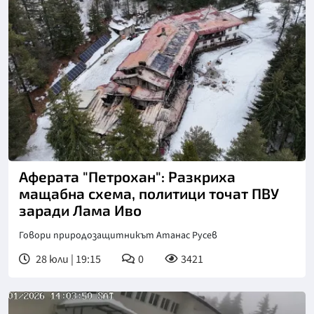
Снимка: БТА
Аферата "Петрохан": Разкриха
мащабна схема, политици точат ПВУ
заради Лама Иво
Говори природозащитникът Атанас Русев
28 юли | 19:15
0
3421