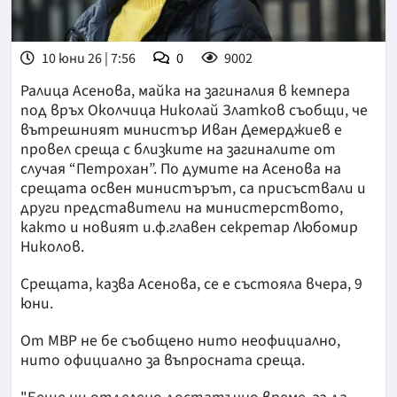
10 юни 26 | 7:56
0
9002
Ралица Асенова, майка на загиналия в кемпера
под връх Околчица Николай Златков съобщи, че
вътрешният министър Иван Демерджиев е
провел среща с близките на загиналите от
случая “Петрохан”. По думите на Асенова на
срещата освен министърът, са присъствали и
други представители на министерството,
както и новият и.ф.главен секретар Любомир
Николов.
Срещата, казва Асенова, се е състояла вчера, 9
юни.
От МВР не бе съобщено нито неофициално,
нито официално за въпросната среща.