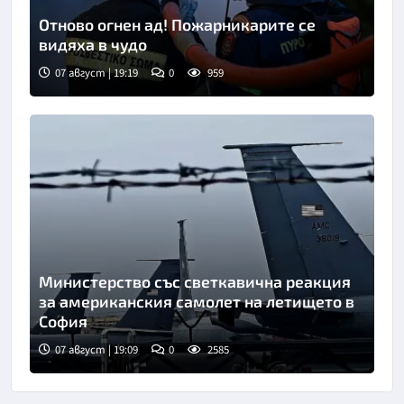
Отново огнен ад! Пожарникарите се
видяха в чудо
07 август | 19:19
0
959
Снимка: АП/БТА
Министерство със светкавична реакция
за американския самолет на летището в
София
07 август | 19:09
0
2585