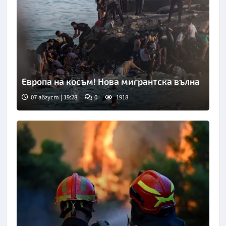
Европа на косъм! Нова мигрантска вълна
07 август | 19:28
0
1918
Снимка: Асошиейтед прес