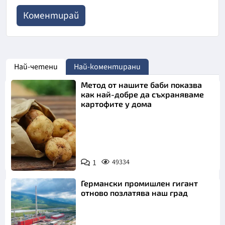
Най-четени
Най-коментирани
Метод от нашите баби показва
как най-добре да съхраняваме
картофите у дома
Снимка:
1
49334
Пиксабей
Германски промишлен гигант
отново позлатява наш град