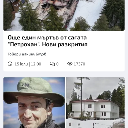
Снимка: БТА
Още един мъртъв от сагата
"Петрохан". Нови разкрития
Говори Даниел Бузов
15 юли | 12:00
0
17370