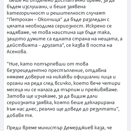
"Беше ни отделено достатъчно време, за да
бъдем изслушани, и беше заявена
категоричност и решителност случаят
“Петрохан – Околчица“ да бъде разгледан с
цялата необходима сериозност. Искрено се
надяваме, че това наистина ще бъде така,
защото думите са едната страна на нещата, а
действията – другата", се казва в поста на
Асенова.
"Ние, като потърпевши от това
безпрецедентно престъпление, отдавна
нямаме доверие на никакви официални лица и
органи на реда след всичко, което вече четири
месеца ни се налага да търпим и преживяваме.
Затова ще изчакаме, за да видим дали
сериозната заявка, която беше декларирана
към нас днес, реално ще доведе до резултати",
добавя тя.
Преди време министър Демерджиев каза, че