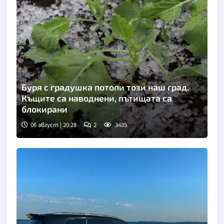
Буря с градушка потопи този наш град.
Къщите са наводнени, пътищата са
блокирани
06 август | 20:28
2
3485