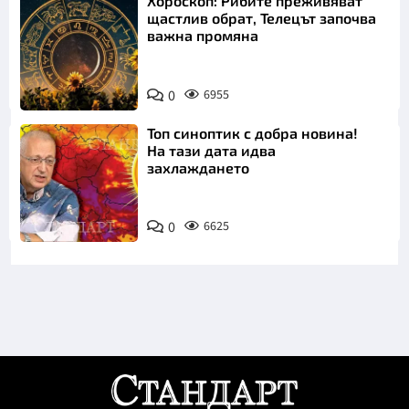
Хороскоп: Рибите преживяват
щастлив обрат, Телецът започва
важна промяна
0
6955
Топ синоптик с добра новина!
На тази дата идва
захлаждането
0
6625