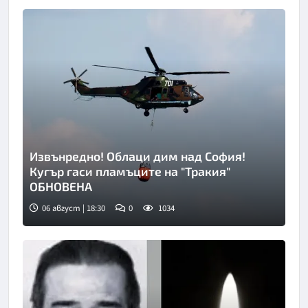
Извънредно! Облаци дим над София!
Кугър гаси пламъците на "Тракия"
ОБНОВЕНА
06 август | 18:30
0
1034
Снимка: БТА