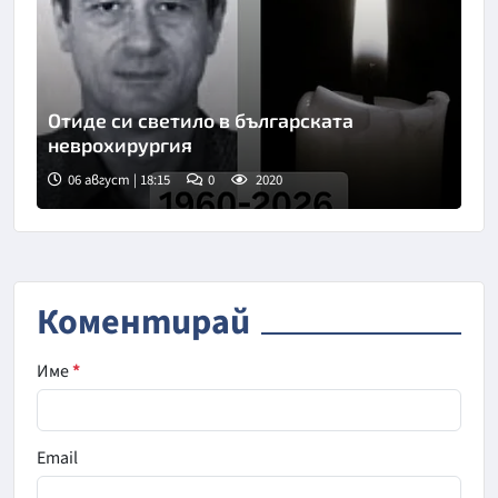
Отиде си светило в българската
неврохирургия
06 август | 18:15
0
2020
Коментирай
Име
*
Email