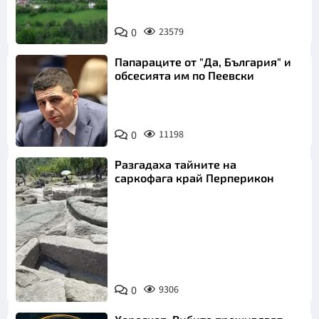
0
23579
Папараците от "Да, България" и
обсесията им по Пеевски
0
11198
Разгадаха тайните на
саркофага край Перперикон
Снимка:
Bulgaria ON
0
9306
AIR