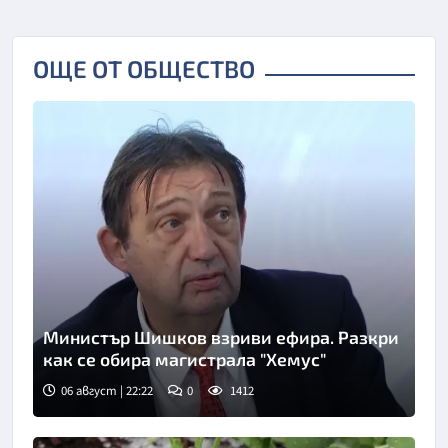
ОЩЕ ОТ ОБЩЕСТВО
Министър Шишков взриви ефира. Разкри
как се обира магистрала "Хемус"
06 август | 22:22
0
1412
Снимка: БТА