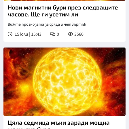
Нови магнитни бури през следващите
часове. Ще ги усетим ли
Вижте прогнозата за сряда и четвъртък
15 юли | 15:43
0
3560
Цяла седмица мъки заради мощна