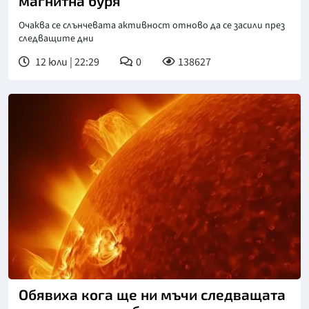
магнитна буря
Очаква се слънчевата активност отново да се засили през
следващите дни
12 юли | 22:29
0
138627
Снимка: Freepik
Обявиха кога ще ни мъчи следващата