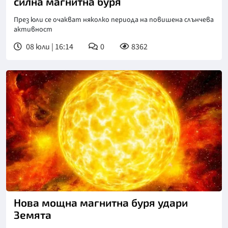
силна магнитна буря
През юли се очакват няколко периода на повишена слънчева
активност
08 юли | 16:14
0
8362
Нова мощна магнитна буря удари
Земята