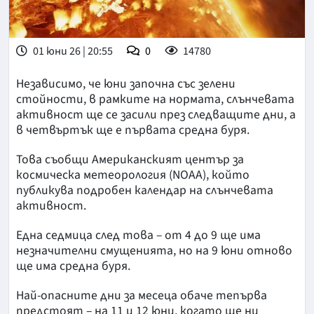
01 юни 26 | 20:55
0
14780
Независимо, че юни започна със зелени
стойности, в рамките на нормата, слънчевата
активност ще се засили през следващите дни, а
в четвъртък ще е първата средна буря.
Това съобщи Американският център за
космическа метеорология (NOAA), който
публикува подробен календар на слънчевата
активност.
Една седмица след това – от 4 до 9 ще има
незначителни смущенията, но на 9 юни отново
ще има средна буря.
Най-опасните дни за месеца обаче тепърва
предстоят – на 11 и 12 юни, когато ще ни