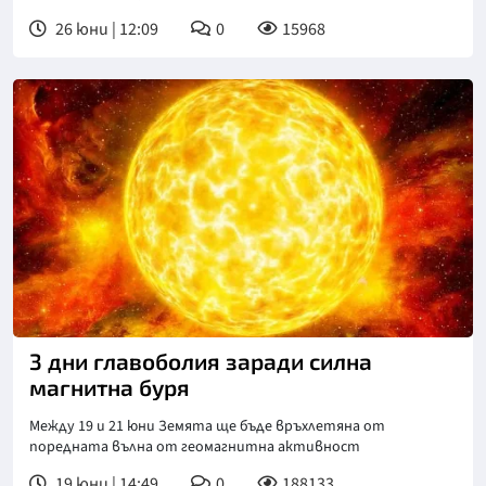
26 юни | 12:09
0
15968
3 дни главоболия заради силна
магнитна буря
Между 19 и 21 юни Земята ще бъде връхлетяна от
поредната вълна от геомагнитна активност
19 юни | 14:49
0
188133