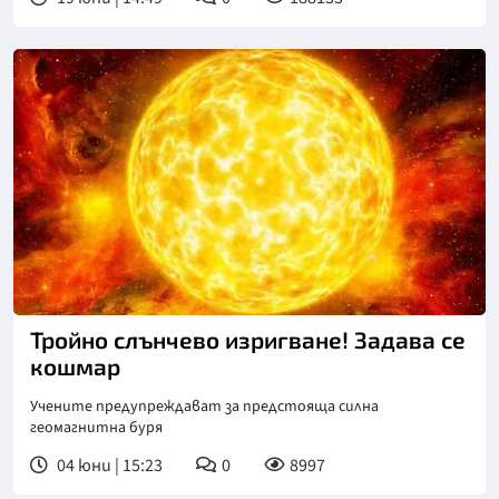
Тройно слънчево изригване! Задава се
кошмар
Учените предупреждават за предстояща силна
геомагнитна буря
04 юни | 15:23
0
8997