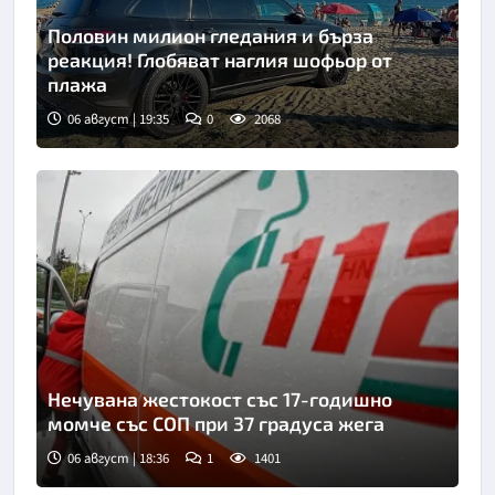
Половин милион гледания и бърза
реакция! Глобяват наглия шофьор от
плажа
06 август | 19:35
0
2068
Нечувана жестокост със 17-годишно
момче със СОП при 37 градуса жега
06 август | 18:36
1
1401