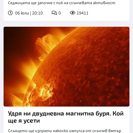
Седмицата ще започне с пик на слънчевата активност
06 юли | 20:10
0
19411
Снимка: Freepik
Удря ни двудневна магнитна буря. Кой
ще я усети
Слънцето ще изпрати няколко импулса от слънчев вятър