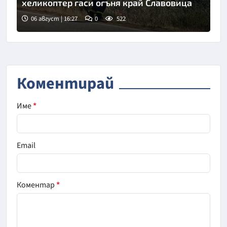
хеликоптер гаси огъня край Славовица
06 август | 16:27
0
522
Снимка: БТА
Коментирай
Име
*
Email
Коментар
*