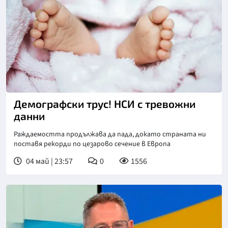
Демографски трус! НСИ с тревожни
данни
Раждаемостта продължава да пада, докато страната ни
поставя рекорди по цезарово сечение в Европа
04 май | 23:57
0
1556