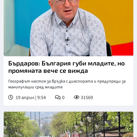
Снимка: Нова телевизия
Бърдаров: България губи младите, но
промяната вече се вижда
Географът настоя за връзка с диаспората и предупреди за
манипулации сред младите
19 април | 9:54
0
31569