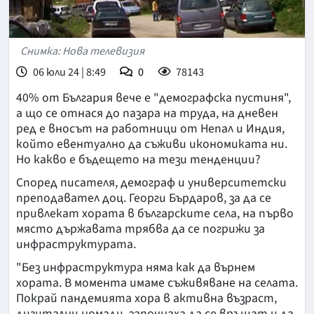
Снимка: Нова телевизия
06 юли 24 | 8:49
0
78143
40% от България вече е "демографска пустиня",
а що се отнася до пазара на труда, на дневен
ред е вносът на работници от Непал и Индия,
който евентуално да съживи икономиката ни.
Но какво е бъдещето на тези тенденции?
Според писателя, демограф и университетски
преподавател доц. Георги Бърдаров, за да се
привлекат хората в българските села, на първо
място държавата трябва да се погрижи за
инфраструктурата.
"Без инфраструктура няма как да върнем
хората. В момента имаме съживяване на селата.
Покрай пандемията хора в активна възраст,
дигитални номади, започнаха да се връщат и да