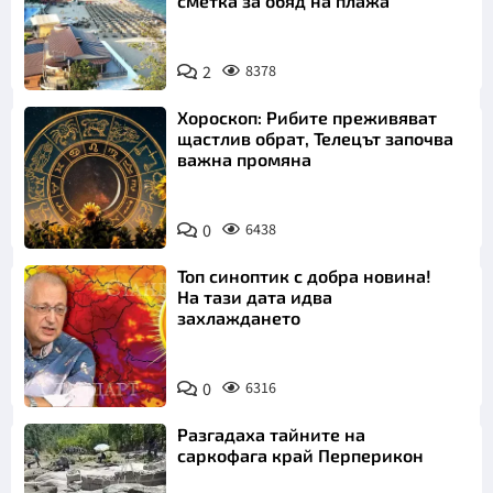
сметка за обяд на плажа
2
8378
Хороскоп: Рибите преживяват
щастлив обрат, Телецът започва
важна промяна
0
6438
Топ синоптик с добра новина!
На тази дата идва
захлаждането
0
6316
Разгадаха тайните на
саркофага край Перперикон