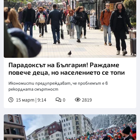
Снимка: БТА
Парадоксът на България! Раждаме
повече деца, но населението се топи
Икономисти предупреждават, че проблемът е в
рекордната смъртност
15 март | 9:14
0
2819