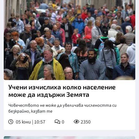
Снимка: Пиксабей
Учени изчислиха колко население
може да издържи Земята
Човечеството не може да увеличава числеността си
безкрайно, казват те
05 юни | 10:57
0
2350