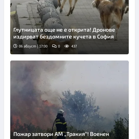
Глутницата още не е открита! Дронове
издирват бездомните кучета в София
06 август | 17:00
0
437
Пожар затвори АМ „Тракия“! Военен