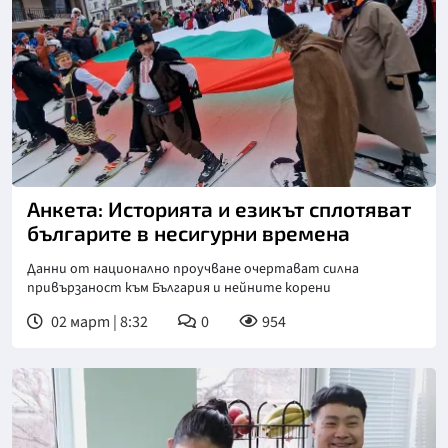
Снимка: БТА
Анкета: Историята и езикът сплотяват
българите в несигурни времена
Данни от национално проучване очертават силна
привързаност към България и нейните корени
02 март | 8:32
0
954