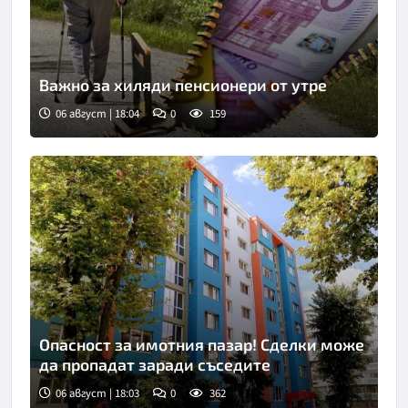
Важно за хиляди пенсионери от утре
06 август | 18:04
0
159
Опасност за имотния пазар! Сделки може
да пропадат заради съседите
06 август | 18:03
0
362