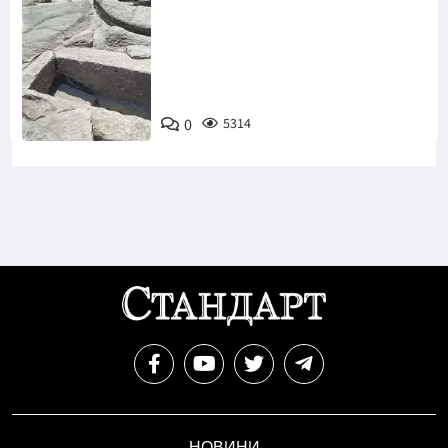
Снимка:
Bulgaria ON
0
5314
AIR
НОВИНИ