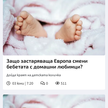
Защо застаряваща Европа смени
бебетата с домашни любимци?
Дойде краят на детската количка
03 юни | 7:20
0
511