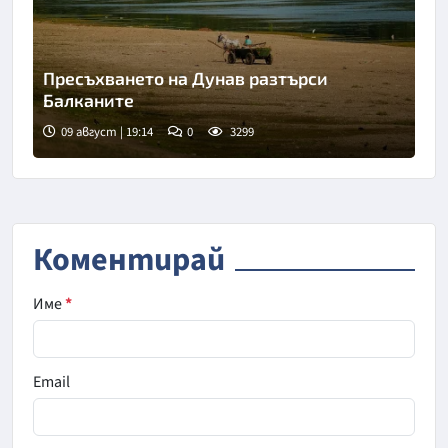
Пресъхването на Дунав разтърси
Балканите
09 август | 19:14
0
3299
Коментирай
Име
*
Email