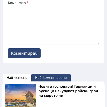
Коментар
*
Най-четени
Най-коментирани
Новите господари! Германци и
руснаци изкупуват райски град
на морето ни