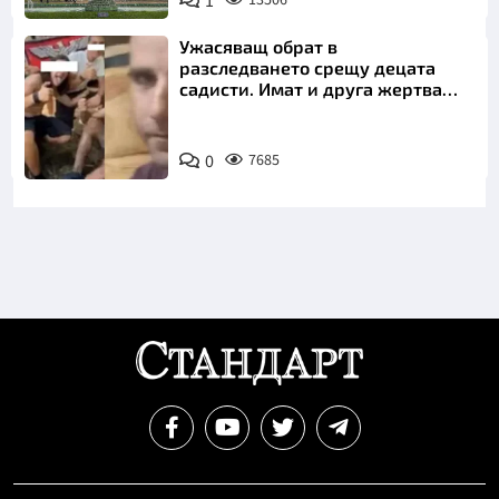
1
13506
Ужасяващ обрат в
разследването срещу децата
садисти. Имат и друга жертва
преди Георги
0
7685