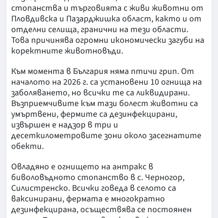
стопанства и търговията с живи животни от
Пловдивска и Пазарджишка област, както и от
отделни селища, гранични на тези области.
Това причинява огромни икономически загуби на
коректните животновъди.
Към момента в България няма птичи грип. От
началото на 2026 г. са установени 10 огнища на
заболяването, но всички те са ликвидирани.
Възприемчивите към тази болест животни са
умъртвени, фермите са дезинфекцирани,
извършен е надзор в три и
десеткилометровите зони около засегнатите
обекти.
Овладяно е огнището на антракс в
биволовъдното стопанство в с. Черногор,
Силистренско. Всички говеда в селото са
ваксинирани, фермата е многократно
дезинфекцирана, осъществява се постоянен