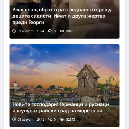
Ужасяващ обрат в разследването срещу
децата садисти. Имат и друга жертва
преди Георги
09 август | 21:24
0
8010
Новите господари! Германци и руснаци
изкупуват райски град на морето ни
09 август | 19:41
0
52143