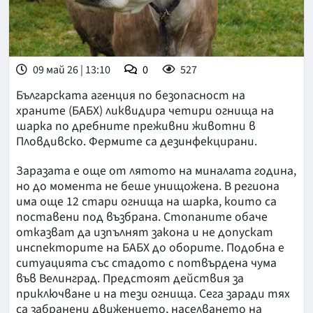
09 май 26 | 13:10
0
527
Българската агенция по безопасност на
храните (БАБХ) ликвидира четири огнища на
шарка по дребните преживни животни в
Пловдивско. Фермите са дезинфекцирани.
Заразата е още от лятото на миналата година,
но до момента не беше унищожена. В региона
има още 12 стари огнища на шарка, които са
поставени под възбрана. Стопаните обаче
отказват да изпълнят закона и не допускат
инспекторите на БАБХ до оборите. Подобна е
ситуацията със стадото с потвърдена чума
във Велинград. Предстоят действия за
приключване и на тези огнища. Сега заради тях
са забранени движението, населването на