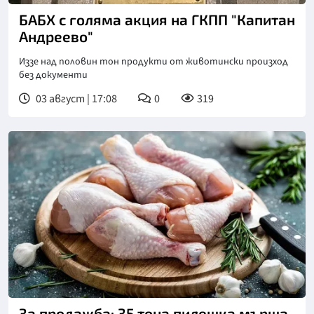
БАБХ с голяма акция на ГКПП "Капитан
Андреево"
Иззе над половин тон продукти от животински произход
без документи
03 август | 17:08
0
319
За продажба: 35 тона пилешка мърша,