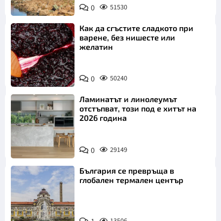
0
51530
Как да сгъстите сладкото при
варене, без нишесте или
желатин
0
50240
Ламинатът и линолеумът
отстъпват, този под е хитът на
2026 година
0
29149
България се превръща в
глобален термален център