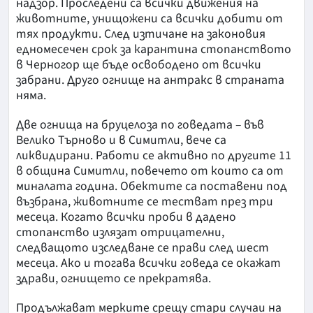
надзор. Проследени са всички движения на
животните, унищожени са всички добити от
тях продукти. След изтичане на законовия
едномесечен срок за карантина стопанството
в Черногор ще бъде освободено от всички
забрани. Друго огнище на антракс в страната
няма.
Две огнища на бруцелоза по говедата – във
Велико Търново и в Симитли, вече са
ликвидирани. Работи се активно по другите 11
в община Симитли, повечето от които са от
миналата година. Обектите са поставени под
възбрана, животните се тестват през три
месеца. Когато всички проби в дадено
стопанство излязат отрицателни,
следващото изследване се прави след шест
месеца. Ако и тогава всички говеда се окажат
здрави, огнището се прекратява.
Продължават мерките срещу стари случаи на