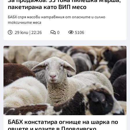
пакетирана като ВИП месо
БАБХ спря масови натравяния от опасните и силно
токсичните меса
29 юли | 22:26
0
5106
БАБХ констатира огнище на шарка по
овцете и козите в Пловдивско