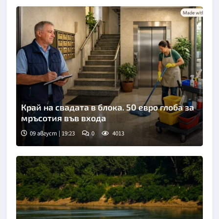
Край на свадата в блока. 50 евро глоба за
мръсотия във входа
09 август | 19:23
0
4013