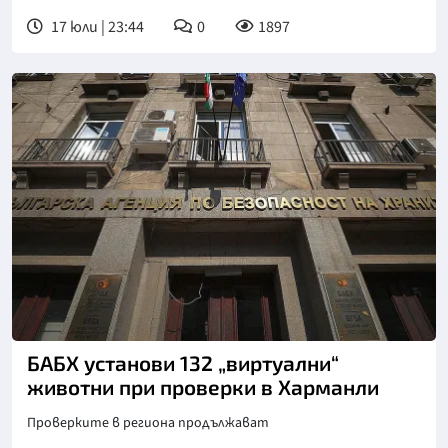
17 юли | 23:44
0
1897
Снимка: БТА
БАБХ установи 132 „виртуални“
животни при проверки в Харманли
Проверките в региона продължават