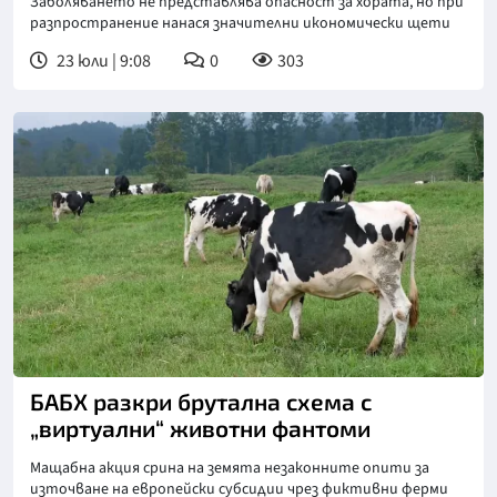
Заболяването не представлява опасност за хората, но при
разпространение нанася значителни икономически щети
23 юли | 9:08
0
303
БАБХ разкри брутална схема с
„виртуални“ животни фантоми
Мащабна акция срина на земята незаконните опити за
източване на европейски субсидии чрез фиктивни ферми