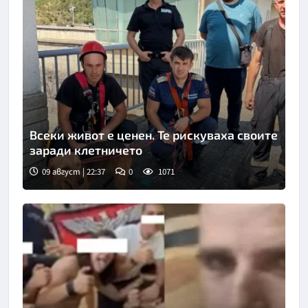
Всеки живот е ценен. Те рискуваха своите
заради клетничето
09 август | 22:37
0
1071