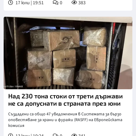
17 юли | 19:51
0
383
Над 230 тона стоки от трети държави
не са допуснати в страната през юни
Създадени са общо 47 уведомления в Системата за бързо
оповестяване за храни и фуражи (RASFF) на Европейската
комисия
13 юли | 10:24
0
341