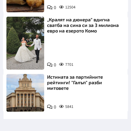
Снимка:
0
12504
Пиксабей
„Кралят на дюнера“ вдигна
сватба на сина си за 3 милиона
евро на езерото Комо
Снимка:
0
7701
Инстаграм
Истината за партийните
рейтинги! "Галъп" разби
митовете
0
5841