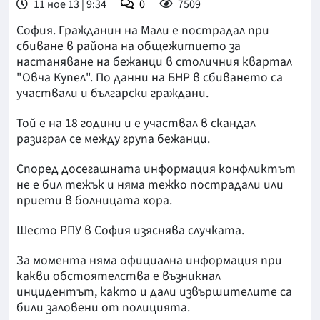
11 ное 13 | 9:34
0
7509
София. Гражданин на Мали е пострадал при
сбиване в района на общежитието за
настаняване на бежанци в столичния квартал
"Овча Купел". По данни на БНР в сбиването са
участвали и български граждани.
Той е на 18 години и е участвал в скандал
разиграл се между група бежанци.
Според досегашната информация конфликтът
не е бил тежък и няма тежко пострадали или
приети в болницата хора.
Шесто РПУ в София изяснява случката.
За момента няма официална информация при
какви обстоятелства е възникнал
инцидентът, както и дали извършителите са
били заловени от полицията.