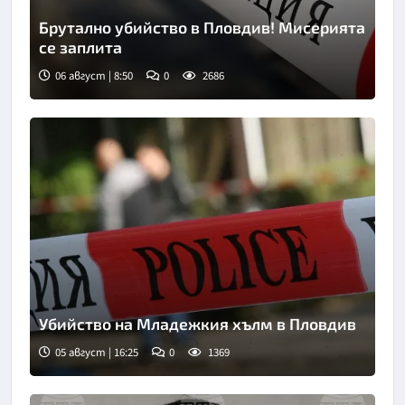
Брутално убийство в Пловдив! Мисерията
се заплита
06 август | 8:50
0
2686
Снимка: goggle
Убийство на Младежкия хълм в Пловдив
05 август | 16:25
0
1369