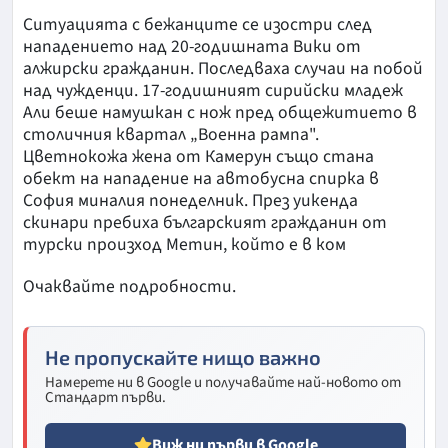
Ситуацията с бежанците се изостри след
нападението над 20-годишната Вики от
алжирски гражданин. Последваха случаи на побой
над чужденци. 17-годишният сирийски младеж
Али беше намушкан с нож пред общежитието в
столичния квартал „Военна рампа".
Цветнокожа жена от Камерун също стана
обект на нападение на автобусна спирка в
София миналия понеделник. През уикенда
скинари пребиха българският гражданин от
турски произход Метин, който е в ком
Очаквайте подробности.
Не пропускайте нищо важно
Намерете ни в Google и получавайте най-новото от
Стандарт първи.
Виж ни първи в Google