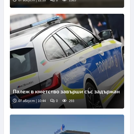
07 август | 12:18
0
1385
Палеж в кметство завърши със задържан
07 август | 10:44
0
293
Снимка: БТА