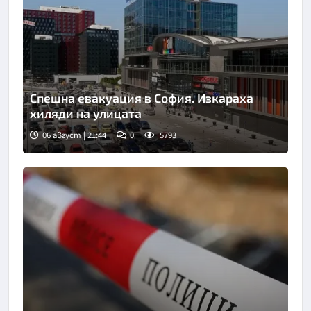
Спешна евакуация в София. Изкараха
хиляди на улицата
06 август | 21:44
0
5793