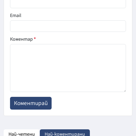
Email
Коментар
*
Най-четени
Най-коментирани