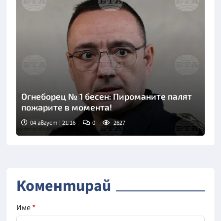
Огнеборец № 1 бесен: Пироманите палят
пожарите в момента!
04 август | 21:16
0
2627
Коментирай
Име
*