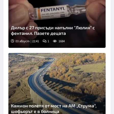
Дилър с 27 присъди напълни "Люлин" с
фентанил. Пазете децата
03 август | 22:41
1
1684
Камион полетя от мост на АМ „Струма“,
шофьорът е в болница