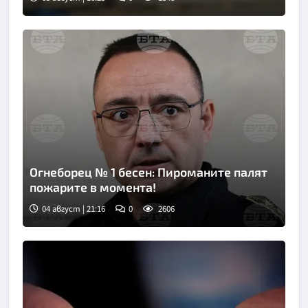
Огнеборец № 1 бесен: Пироманите палят
пожарите в момента!
04 август | 21:16
0
2606