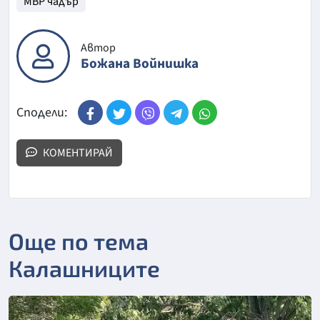
МВР чадър
Автор
Божана Войнишка
Сподели:
КОМЕНТИРАЙ
Още по тема
Калашниците