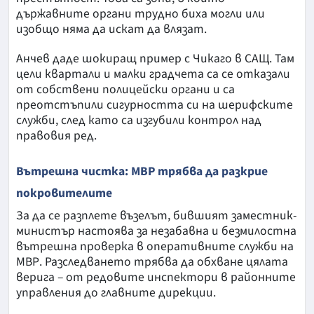
държавните органи трудно биха могли или
изобщо няма да искат да влязат.
Анчев даде шокиращ пример с Чикаго в САЩ. Там
цели квартали и малки градчета са се отказали
от собствени полицейски органи и са
преотстъпили сигурността си на шерифските
служби, след като са изгубили контрол над
правовия ред.
Вътрешна чистка: МВР трябва да разкрие
покровителите
За да се разплете възелът, бившият заместник-
министър настоява за незабавна и безмилостна
вътрешна проверка в оперативните служби на
МВР. Разследването трябва да обхване цялата
верига – от редовите инспектори в районните
управления до главните дирекции.