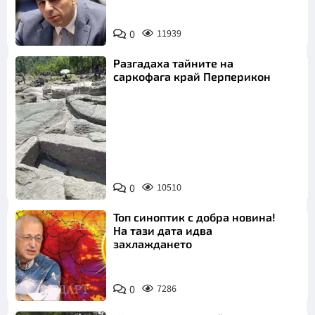
0
11939
Разгадаха тайните на
саркофага край Перперикон
Снимка:
Bulgaria ON
0
10510
AIR
Топ синоптик с добра новина!
На тази дата идва
захлаждането
0
7286