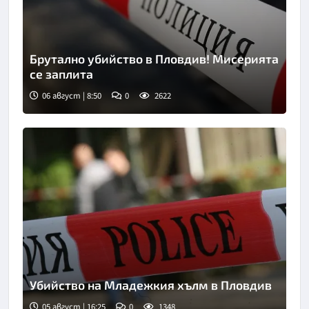
Брутално убийство в Пловдив! Мисерията
се заплита
06 август | 8:50
0
2622
Снимка: goggle
Убийство на Младежкия хълм в Пловдив
05 август | 16:25
0
1348