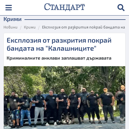
Крими
Новини
Крими
Експлозия от разкрития покрай бандата на 
Експлозия от разкрития покрай
бандата на "Калашниците"
Криминалните анклави заплашват държавата