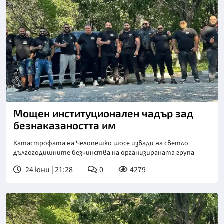
Мощен институционален чадър зад
безнаказаността им
Катастрофата на Челопешко шосе извади на светло
дългогодишните безчинства на организираната група
24 юни | 21:28
0
4279