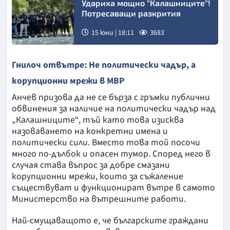
Удариха мощно "Калашниците"!
Потресаващи разкрития
15 юни | 18:11
3683
Гнилоч отвътре: Не политически чадър, а
корупционни мрежи в МВР
Анчев призова да не се бърза с гръмки публични
обвинения за наличие на политически чадър над
„Калашниците“, тъй като това изисква
назоваването на конкретни имена и
политически сили. Вместо това той посочи
много по-дълбок и опасен тумор. Според него в
случая става въпрос за добре смазани
корупционни мрежи, които за съжаление
съществуват и функционират вътре в самото
Министерство на вътрешните работи.
Най-смущаващото е, че българските граждани