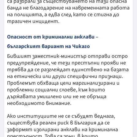
са разбрали за съществуването на тази опасна
банда не благодарение на навременната работа
на полицията, а едва след като се стигна до
трагичен инцидент.
Опасност от криминални анклави –
българският вариант на Чикаго
Бившият заместник-министър отправи остро
предупреждение, че тези престъпни прояви не
трябва да се разглеждат единствено на базата
на етнически или други специфични признаци.
Проблемът обхваща цели маргинализирани и
проблемни социални слоеве, към които
държавата умишлено или не не обръща
необходимото внимание.
Ако институциите не се събудят веднага,
съществува реален риск в България да се
заформят изолирани анклави на криминална
престъпност. Това са зони, в които