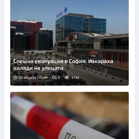
Спешна евакуация в София. Изкараха
хиляди на улицата
06 август | 21:44
0
4743