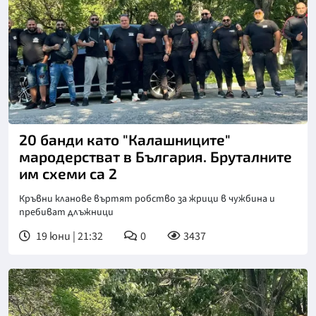
20 банди като "Калашниците"
мародерстват в България. Бруталните
им схеми са 2
Кръвни кланове въртят робство за жрици в чужбина и
пребиват длъжници
19 юни | 21:32
0
3437