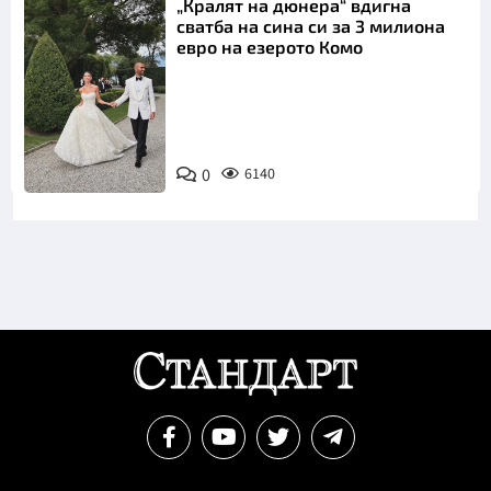
„Кралят на дюнера“ вдигна
сватба на сина си за 3 милиона
евро на езерото Комо
Снимка:
0
6140
Инстаграм