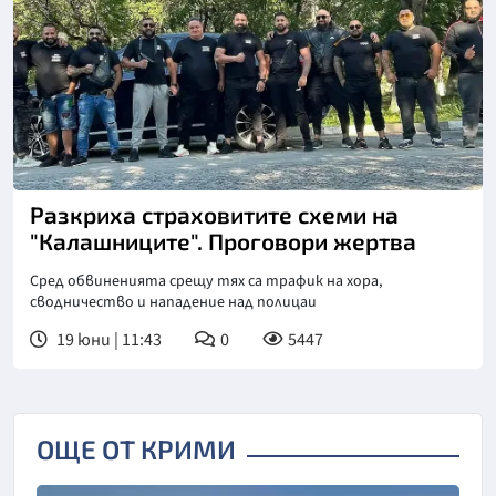
Разкриха страховитите схеми на
"Калашниците". Проговори жертва
Сред обвиненията срещу тях са трафик на хора,
сводничество и нападение над полицаи
19 юни | 11:43
0
5447
ОЩЕ ОТ КРИМИ