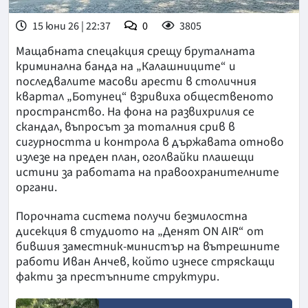
15 юни 26 | 22:37
0
3805
Мащабната спецакция срещу бруталната
криминална банда на „Калашниците“ и
последвалите масови арести в столичния
квартал „Ботунец“ взривиха общественото
пространство. На фона на развихрилия се
скандал, въпросът за тоталния срив в
сигурността и контрола в държавата отново
излезе на преден план, оголвайки плашещи
истини за работата на правоохранителните
органи.
Порочната система получи безмилостна
дисекция в студиото на „Денят ON AIR“ от
бившия заместник-министър на вътрешните
работи Иван Анчев, който изнесе стряскащи
факти за престъпните структури.