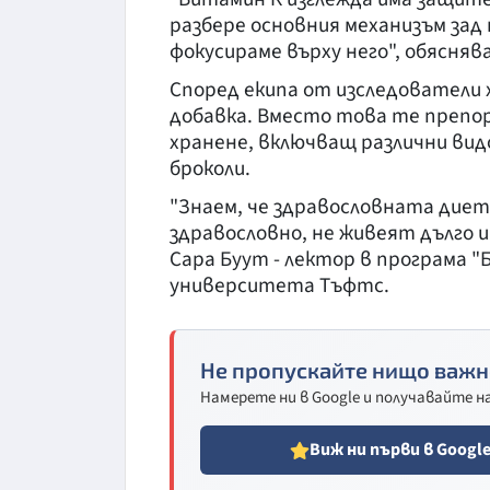
разбере основния механизъм зад 
фокусираме върху него", обясняв
Според екипа от изследователи
добавка. Вместо това те препор
хранене, включващ различни видо
броколи.
"Знаем, че здравословната диет
здравословно, не живеят дълго и
Сара Буут - лектор в програма "
университета Тъфтс.
Не пропускайте нищо важн
Намерете ни в Google и получавайте 
Виж ни първи в Googl