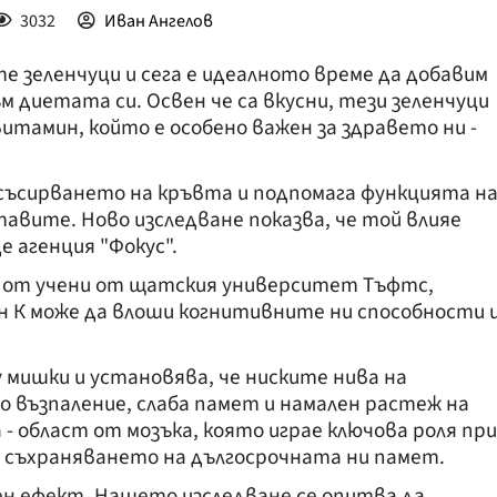
3032
Иван Ангелов
е зеленчуци и сега е идеалното време да добавим
ъм диетата си. Освен че са вкусни, тези зеленчуци
витамин, който е особено важен за здравето ни -
 съсирването на кръвта и подпомага функцията н
авите. Ново изследване показва, че той влияе
е агенция "Фокус".
 от учени от щатския университет Тъфтс,
 К може да влоши когнитивните ни способности 
 мишки и установява, че ниските нива на
о възпаление, слаба памет и намален растеж на
 - област от мозъка, която играе ключова роля при
 съхраняването на дългосрочната ни памет.
ен ефект. Нашето изследване се опитва да