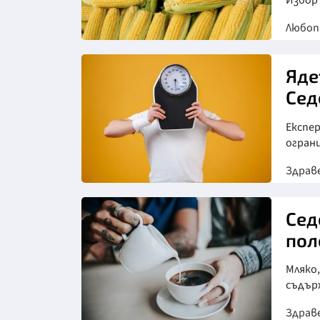
Изборъ
Любо
Яде
Сед
Експе
огран
Здрав
Снимка: Фрийпик
Сед
пол
Мляко,
съдър
Здрав