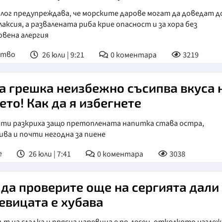
лог предупреждава, че морските дарове могат да доведат д
аксия, а развалената риба крие опасност и за хора без
овена алергия
ство
26 юли | 9:21
0
коментара
3219
а грешка неизбежно съсипва вкуса 
ето! Как да я избегнете
рти разкриха защо претоплената напитка става остра,
ва и почти негодна за пиене
е
26 юли | 7:41
0
коментара
3038
 да проверите още на сергията дали
евицата е хубава