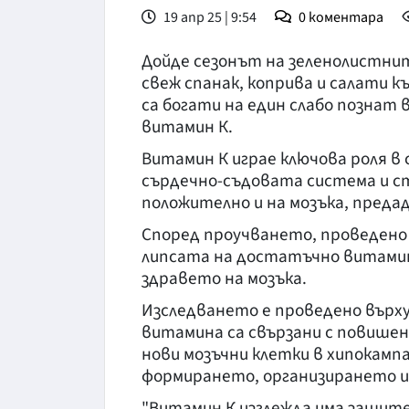
19 апр 25 | 9:54
0
коментара
Дойде сезонът на зеленолистнит
свеж спанак, коприва и салати к
са богати на един слабо познат 
витамин К.
Витамин К играе ключова роля в
сърдечно-съдовата система и ст
положително и на мозъка, предад
Според проучването, проведено
липсата на достатъчно витамин
здравето на мозъка.
Изследването е проведено върху
витамина са свързани с повишен
нови мозъчни клетки в хипокампа
формирането, организирането и
"Витамин К изглежда има защит