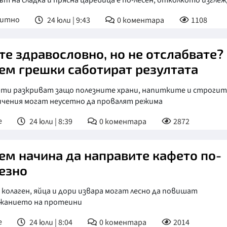
т на сладка и прясна царевица е по-лесен, отколкото изгле
питно
24 юли | 9:43
0
коментара
1108
те здравословно, но не отслабвате?
ем грешки саботират резултата
рти разкриват защо полезните храни, напитките и строгит
ичения могат неусетно да провалят режима
е
24 юли | 8:39
0
коментара
2872
ем начина да направите кафето по-
езно
 колаген, яйца и дори извара могат лесно да повишат
жанието на протеини
е
24 юли | 8:04
0
коментара
2014