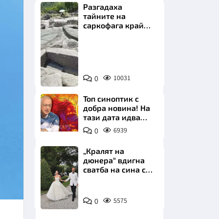
Разгадаха
тайните на
саркофага край
Перперикон
Снимка:
Bulgaria
НИЦИ
ON
0
10031
AIR
Топ синоптик с
добра новина! На
тази дата идва
КРАЙНА
захлаждането
0
6939
„Кралят на
дюнера“ вдигна
сватба на сина си
за 3 милиона
евро на езерото
Снимка:
Комо
0
5575
Инстаграм