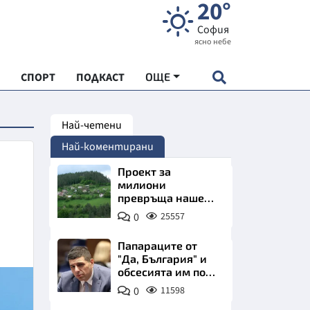
20°
София
ясно небе
СПОРТ
ПОДКАСТ
ОЩЕ
Най-четени
НДАРТ
Най-коментирани
АДЕМИЯ "ЧУДЕСАТА НА БЪЛГАРИЯ"
Проект за
милиони
превръща наше
Е
село в магнит за
0
25557
туристи
Папараците от
"Да, България" и
обсесията им по
СКАТА ХРАНА
Пеевски
0
11598
АРСКАТА ИКОНОМИКА