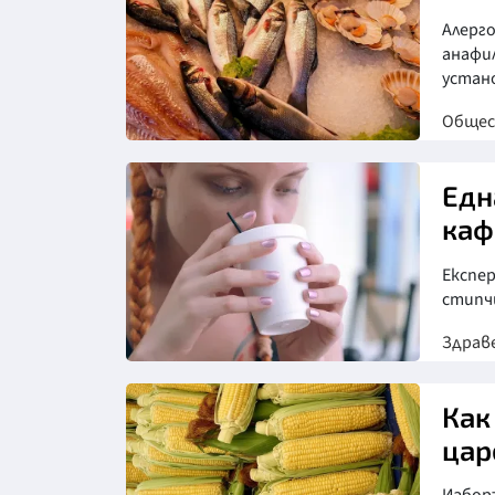
Алерго
анафил
устан
Обще
Едн
каф
Експе
стипчи
Здрав
Снимка: Пиксабей
Как
цар