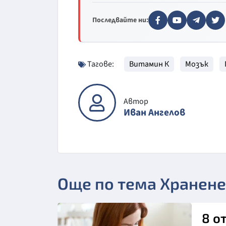
Последвайте ни:
Тагове:
Витамин К
Мозък
Автор
Иван Ангелов
Още по тема Хранене
8 о