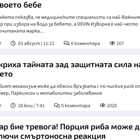
своето бебе
анкета показва, че медицинските специалисти са най-важни
 при избора на вода за бебето, а DEVIN Изворна е най-често
очитаната марка...
е
03 август | 11:22
0
коментара
207
криха тайната зад защитната сила н
ето
ият механизъм може да обясни връзката с по-ниския риск о
ймер, Паркинсон и метаболитни заболявания
е
28 юли | 7:41
0
коментара
2020
ар бие тревога! Порция риба може д
лючи смъртоносна реакция