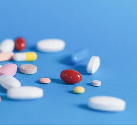
КУЛТУРА
ПРАВОСЪДИЕ
КРИМИ
КИБЕРЗАЩИТ
ВЯРА
ОБЯВИ
ВОЙНАТА В У
ВРЕМЕТО