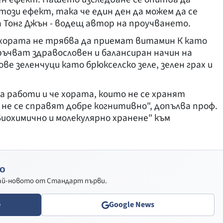
този ефект, така че един ден да можем да се
а Тонг Джън - водещ автор на проучването.
 хората не трябва да приемат витамин К като
ъчват здравословен и балансиран начин на
ве зеленчуци като брюкселско зеле, зелен грах и
а работи и че хората, които не се хранят
 не се справят добре когнитивно", допълва проф.
Биохимично и молекулярно хранене" към
о
най-новото от Стандарт първи.
e
Google News