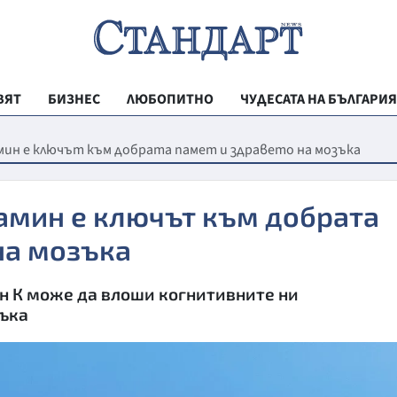
ВЯТ
БИЗНЕС
ЛЮБОПИТНО
ЧУДЕСАТА НА БЪЛГАРИЯ
РЕГИОНАЛНИ
мин е ключът към добрата памет и здравето на мозъка
ВЕСТНИК СТА
МЛАДЕЖКА АК
амин е ключът към добрата
ЗДРАВЕ
на мозъка
ОБРАЗОВАНИ
н К може да влоши когнитивните ни
МОЯТ ГРАД
зъка
ТЕХНОЛОГИИ
ДА!НА БЪЛГАР
ДА! НА БЪЛГ