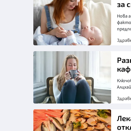
за 
Нова 
фактор
предп
Здрав
Раз
каф
Ключов
Алцха
Здрав
Лек
отк