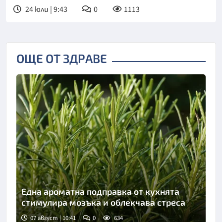
24 юли | 9:43
0
1113
ОЩЕ ОТ ЗДРАВЕ
Една ароматна подправка от кухнята
стимулира мозъка и облекчава стреса
07 август | 10:41
0
634