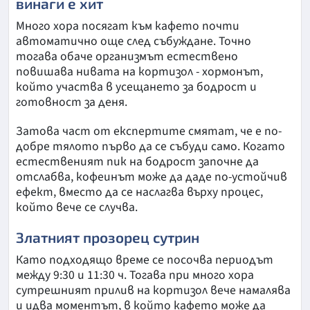
винаги е хит
Много хора посягат към кафето почти
автоматично още след събуждане. Точно
тогава обаче организмът естествено
повишава нивата на кортизол - хормонът,
който участва в усещането за бодрост и
готовност за деня.
Затова част от експертите смятат, че е по-
добре тялото първо да се събуди само. Когато
естественият пик на бодрост започне да
отслабва, кофеинът може да даде по-устойчив
ефект, вместо да се наслагва върху процес,
който вече се случва.
Златният прозорец сутрин
Като подходящо време се посочва периодът
между 9:30 и 11:30 ч. Тогава при много хора
сутрешният прилив на кортизол вече намалява
и идва моментът, в който кафето може да