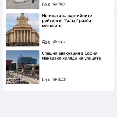
Снимка:
0
7014
Инстаграм
Истината за партийните
рейтинги! "Галъп" разби
митовете
0
5377
Спешна евакуация в София.
Изкараха хиляди на улицата
0
5116