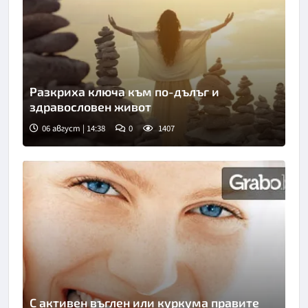
Разкриха ключа към по-дълъг и
здравословен живот
06 август | 14:38
0
1407
С активен въглен или куркума правите