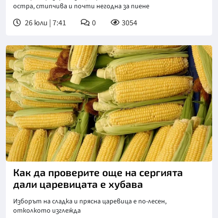
остра, стипчива и почти негодна за пиене
26 юли | 7:41
0
3054
Как да проверите още на сергията
дали царевицата е хубава
Изборът на сладка и прясна царевица е по-лесен,
отколкото изглежда