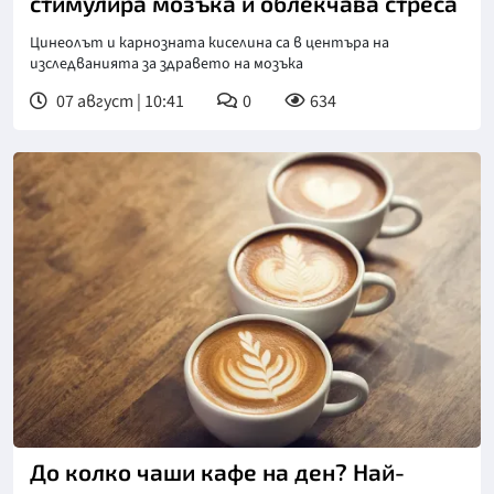
стимулира мозъка и облекчава стреса
Цинеолът и карнозната киселина са в центъра на
изследванията за здравето на мозъка
07 август | 10:41
0
634
Снимка: Пиксабей
До колко чаши кафе на ден? Най-