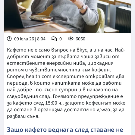
09 юли 26 | 8:04
0
6060
Кафето не е само въпрос на вкус, а и на час. Най-
добрият момент за първата чаша зависи от
естествените енергийни нива, циркадния
ритъм и чувствителността към кофеин.
Според health com експертите открояват два
периода, в които напитката може да работи
най-добре - по-късно сутрин и в началото на
следобедния спад. Голямото предупреждение е
за кафето след 15:00 ч., защото кофеинът може
да остане в организма достатъчно дълго, за да
развали съня.
Защо кафето веднага след ставане не