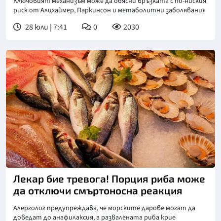
Ключовият механизъм може да обясни връзката с по-ниския
риск от Алцхаймер, Паркинсон и метаболитни заболявания
28 юли | 7:41
0
2030
Лекар бие тревога! Порция риба може
да отключи смъртоносна реакция
Алерголог предупреждава, че морските дарове могат да
доведат до анафилаксия, а развалената риба крие