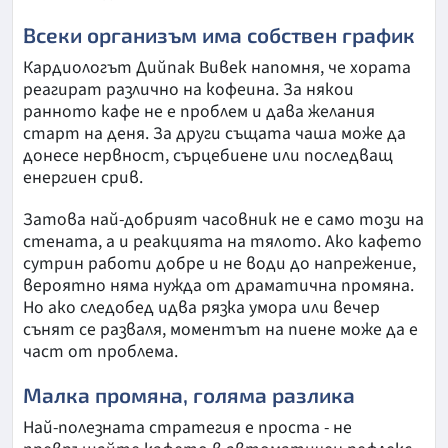
Всеки организъм има собствен график
Кардиологът Дийпак Вивек напомня, че хората
реагират различно на кофеина. За някои
ранното кафе не е проблем и дава желания
старт на деня. За други същата чаша може да
донесе нервност, сърцебиене или последващ
енергиен срив.
Затова най-добрият часовник не е само този на
стената, а и реакцията на тялото. Ако кафето
сутрин работи добре и не води до напрежение,
вероятно няма нужда от драматична промяна.
Но ако следобед идва рязка умора или вечер
сънят се разваля, моментът на пиене може да е
част от проблема.
Малка промяна, голяма разлика
Най-полезната стратегия е проста - не