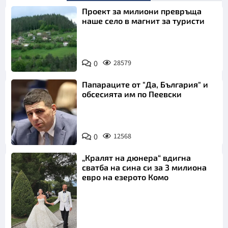
Проект за милиони превръща
наше село в магнит за туристи
0
28579
Папараците от "Да, България" и
обсесията им по Пеевски
0
12568
„Кралят на дюнера“ вдигна
сватба на сина си за 3 милиона
евро на езерото Комо