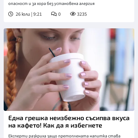
опасност и за хора без установена алергия
26 юли | 9:21
0
3235
Снимка: Пиксабей
Една грешка неизбежно съсипва вкуса
на кафето! Как да я избегнете
Експерти разкриха защо претоплената напитка става