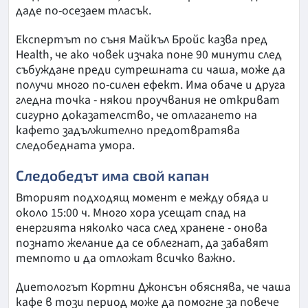
даде по-осезаем тласък.
Експертът по съня Майкъл Бройс казва пред
Health, че ако човек изчака поне 90 минути след
събуждане преди сутрешната си чаша, може да
получи много по-силен ефект. Има обаче и друга
гледна точка - някои проучвания не откриват
сигурно доказателство, че отлагането на
кафето задължително предотвратява
следобедната умора.
Следобедът има свой капан
Вторият подходящ момент е между обяда и
около 15:00 ч. Много хора усещат спад на
енергията няколко часа след хранене - онова
познато желание да се облегнат, да забавят
темпото и да отложат всичко важно.
Диетологът Кортни Джонсън обяснява, че чаша
кафе в този период може да помогне за повече