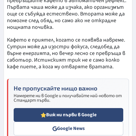
превръщайте кафето в автоматичен рефлекс.
Първата чаша може да изчака, ако организмът
още се събужда естествено. Втората може да
помогне след обяд, но само ако не открадне
нощната почивка.
Кафето е приятел, когато се появява навреме.
Сутрин може да изостри фокуса, следобед да
върне енергията, но вечер лесно се превръща в
саботьор. Истинският трик не е само колко
кафе пиете, а кога му отваряте вратата.
Не пропускайте нищо важно
Намерете ни в Google и получавайте най-новото от
Стандарт първи.
Виж ни първи в Google
Google News