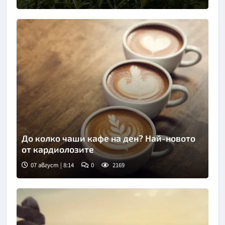
Снимка: Пиксабей
До колко чаши кафе на ден? Най-новото
от кардиолозите
07 август | 8:14
0
2169
Снимка: Пиксабей