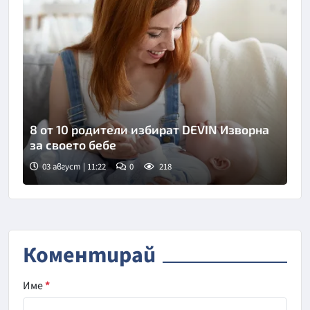
8 от 10 родители избират DEVIN Изворна
за своето бебе
03 август | 11:22
0
218
Коментирай
Име
*