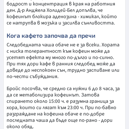
бодрост и концентрация в края на работния
ден. Д-р Анджела Холидей-Бел допълва, че
кофеинът блокира аденозина - химикал, който
се натрупва в мозъка и засилва сънливостта.
Кога кафето започва да пречи
Следобедната чаша обаче не е за всеки. Хората
с ниска толерантност към кофеин може да
усетят ефекта му много по-дълго и по-силно.
При тях дори кафе в ранния следобед може да
доведе до неспокоен сън, трудно заспиване или
по-чести събуждания.
Бройс посочва, че средно са нужни 6 до 8 часа, за
да се метаболизира кофеинът. Затова
спирането около 15:00 ч. е разумна граница за
хора, които си лягат към 23:00 ч. При по-бавно
разграждане на кофеина обаче е по-добре
последната чаша да бъде още по-рано - дори
около обяд.