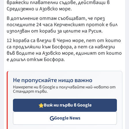
вражески плавателни съдове, действащи в
Средиземно и Азовско море.
В допълнение оттам съобщават, че през
последните 24 часа Керченският проток е бил
използван от кораби за целите на Русия.
12 кораба са влезли в Черно море, пет от които
са продължили към Босфора, а пет са навлезли
във водите на Азовско море, единият от които
е дошъл откъм Босфора.
Не пропускайте нищо важно
Намерете ни в Google и получавайте най-новото от
Стандарт първи.
Виж ни първи в Google
Google News