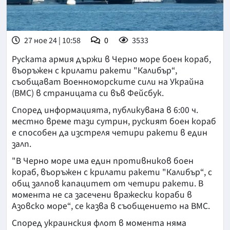
27 ное 24 | 10:58
0
3533
Руската армия държи в Черно море боен кораб,
въоръжен с крилати ракети "Калибър“,
съобщават Военноморските сили на Украйна
(ВМС) в страницата си във Фейсбук.
Според информацията, публикувана в 6:00 ч.
местно време тази сутрин, руският боен кораб
е способен да изстреля четири ракети в един
залп.
"В Черно море има един противников боен
кораб, въоръжен с крилати ракети "Калибър“, с
общ залпов капацитет от четири ракети. В
момента не са засечени вражески кораби в
Азовско море“, се казва в съобщението на ВМС.
Според украинския флот в момента няма