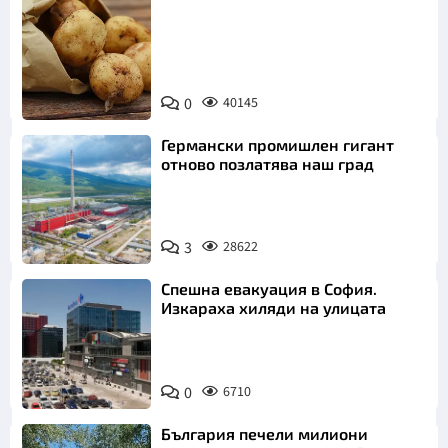
Снимка:
0
40145
Пиксабей
Германски промишлен гигант
отново позлатява наш град
3
28622
Спешна евакуация в София.
Изкараха хиляди на улицата
0
6710
България печели милиони