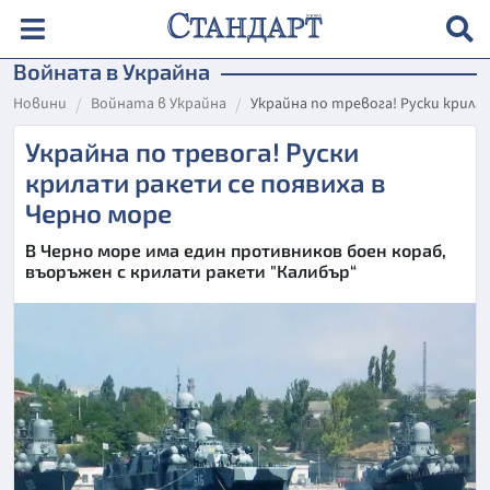
Войната в Украйна
Новини
Войната в Украйна
Украйна по тревога! Руски крила
Украйна по тревога! Руски
крилати ракети се появиха в
Черно море
В Черно море има един противников боен кораб,
въоръжен с крилати ракети "Калибър“