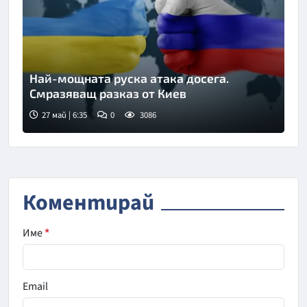
Най-мощната руска атака досега.
Смразяващ разказ от Киев
27 май | 6:35
0
3086
Коментирай
Име
*
Email