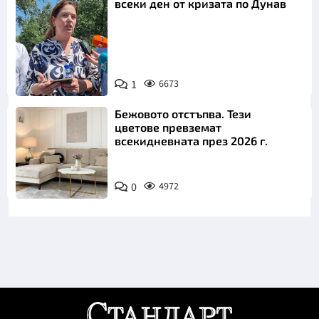
всеки ден от кризата по Дунав
1
6673
Снимка: БТА
Бежовото отстъпва. Тези
цветове превземат
всекидневната през 2026 г.
0
4972