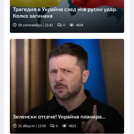
Трагедия в Украйна след нов руски удар.
Колко загинаха
09 септември | 21:43
0
4834
Зеленски отсече! Украйна планира...
31 август | 13:50
0
4823
Снимка: АП/БТА