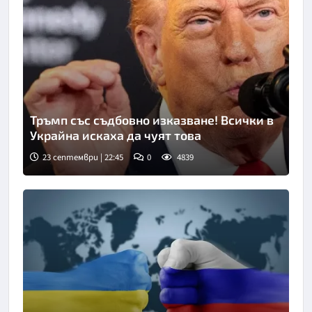
Тръмп със съдбовно изказване! Всички в
Украйна искаха да чуят това
23 септември | 22:45
0
4839
Снимка: БТА