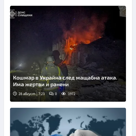
Кошмар в Украйна след мащабна атака.
Има жертви и ранени
28 август | 7:23
0
1972
Снимка: АП/БТА