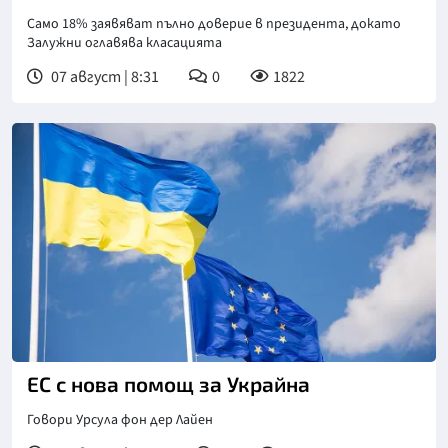
Само 18% заявяват пълно доверие в президента, докато
Залужни оглавява класацията
07 август | 8:31
0
1822
ЕС с нова помощ за Украйна
Говори Урсула фон дер Лайен