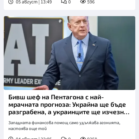
05 август | 13:49
0
596
Бивш шеф на Пентагона с най-
мрачната прогноза: Украйна ще бъде
разграбена, а украинците ще изчезнат
като народ!
Западната финансова помощ само удължава агонията,
настоява още той