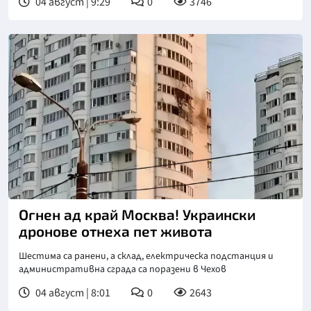
04 август | 9:29
0
3746
Огнен ад край Москва! Украински
дронове отнеха пет живота
Шестима са ранени, а склад, електрическа подстанция и
административна сграда са поразени в Чехов
04 август | 8:01
0
2643