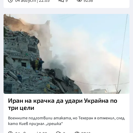
04 август | 22:05
9
9258
Снимка: ДСНС
Иран на крачка да удари Украйна по
три цели
Военните подготвили атаката, но Техеран я отменил, след
като Киев признал „грешка“