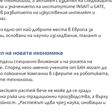
е технологии, а активен създател на следващот
та и значението на институтите INSAIT и GATE,
 в развитието на изкуствения интелект и
ас.
о едно от най-добрите места в Европа за
и, основани на научни изследвания, талант и
ел на новата икономика
отдели специално внимание и на ролята на
е. Според него именно учените от БАН могат да
о поколение компании в сферите на роботиката,
те технологии.
еският растеж вече не може да се гради
на ръка или традиционни производства, а върху
ойност. „Растежът идва чрез наука, иновации и