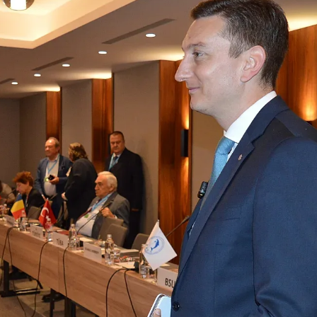
КУЛТУРА
ПРАВОСЪДИЕ
КРИМИ
КИБЕРЗАЩИТ
ВЯРА
ОБЯВИ
ВОЙНАТА В У
ВРЕМЕТО