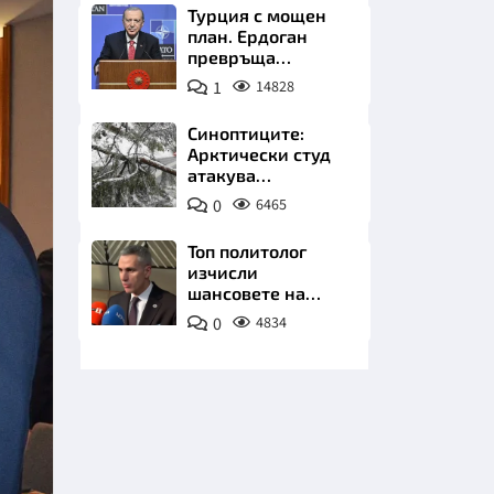
Турция с мощен
план. Ердоган
превръща
Джейхан в
1
14828
петролно чудо
Синоптиците:
Арктически студ
НИЦИ
атакува
Балканите.
0
6465
Фалшивата зима
идва със сняг у
Топ политолог
нас
изчисли
КРАЙНА
шансовете на
Гюров и го
0
4834
приключи