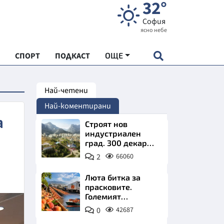
32°
София
ясно небе
СПОРТ
ПОДКАСТ
ОЩЕ
Най-четени
НДАРТ
Най-коментирани
АДЕМИЯ "ЧУДЕСАТА НА БЪЛГАРИЯ"
а
Строят нов
индустриален
град. 300 декара
Е
чакат златни
2
66060
заводи
Люта битка за
прасковите.
Големият
СКАТА ХРАНА
победител е
0
42687
Турция
АРСКАТА ИКОНОМИКА