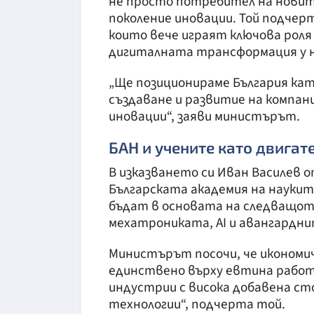
не просто потребител на новит
поколение иновации. Той подчер
които вече играят ключова роля
дигиталната трансформация у н
„Ще позиционираме България кат
създаване и развитие на компани
иновации“, заяви министърът.
БАН и учените като двигат
В изказването си Иван Василев 
Българската академия на наукит
бъдат в основата на следващот
мехатрониката, AI и авангардни
Министърът посочи, че икономич
единствено върху евтина работ
индустрии с висока добавена ст
технологии“, подчерта той.