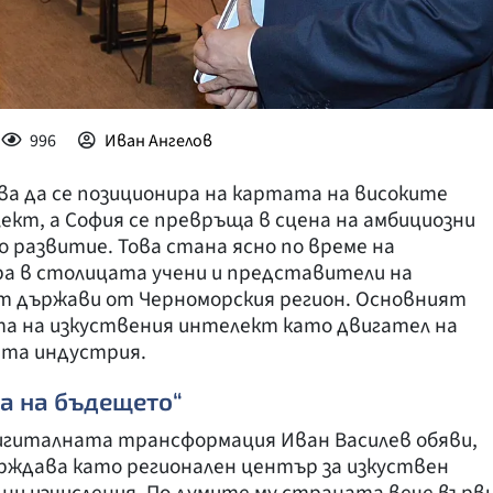
996
Иван Ангелов
тва да се позиционира на картата на високите
ект, а София се превръща в сцена на амбициозни
о развитие. Това стана ясно по време на
ра в столицата учени и представители на
т държави от Черноморския регион. Основният
та на изкуствения интелект като двигател на
ата индустрия.
та на бъдещето“
гиталната трансформация Иван Василев обяви,
рждава като регионален център за изкуствен
ни изчисления. По думите му страната вече върв