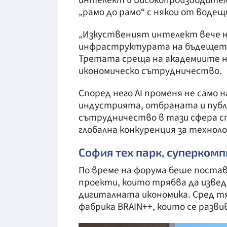
„рамо до рамо“ с някои от воде
„Изкуственият интелект вече н
инфраструктурата на бъдещето
Третата среща на академиите н
икономическо сътрудничество.
Според него AI променя не само 
индустрията, отбраната и публ
сътрудничество в тази сфера ст
глобална конкуренция за техноло
София тех парк, суперкомп
По време на форума беше постав
проекти, които трябва да извед
дигиталната икономика. Сред тя
фабрика BRAIN++, които се разви