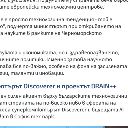
щите европейски технологични центрове.
е е просто технологична тенденция - той е
“, подчерта министърът при откриването на
а науките в рамките на Черноморското
науката и икономиката, но и здравеопазването,
ичните политики. Именно затова научното
ава все по-важно, особено на фона на засилената
гии, таланти и иновации.
ютърът Discoverer и проектът BRAIN++
ен силен акцент върху българските технологични
ат страната на по-високо ниво в сферата на
х са суперкомпютърът Discoverer и бъдещата AI
ват в София тех парк.