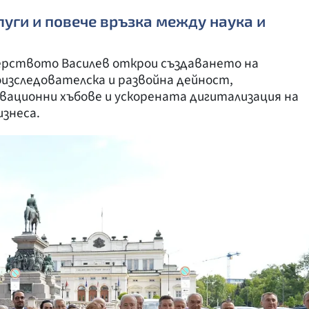
луги и повече връзка между наука и
рството Василев открои създаването на
изследователска и развойна дейност,
вационни хъбове и ускорената дигитализация на
знеса.