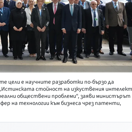
те цели е научните разработки по-бързо да
 „Истинската стойност на изкуствения интелек
 реални обществени проблеми“, заяви министърът
сфер на технологии към бизнеса чрез патенти,