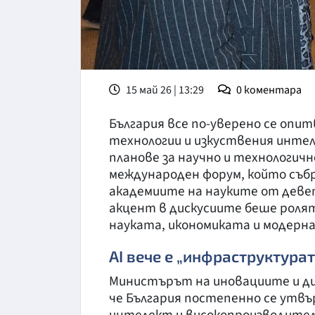
15 май 26 | 13:29
0
коментара
България все по-уверено се опи
технологии и изкуствения интел
планове за научно и технологичн
международен форум, който съб
академиите на науките от деве
акцент в дискусиите беше роля
науката, икономиката и модерн
AI вече е „инфраструктура
Министърът на иновациите и ди
че България постепенно се утвъ
интелект и високопроизводител