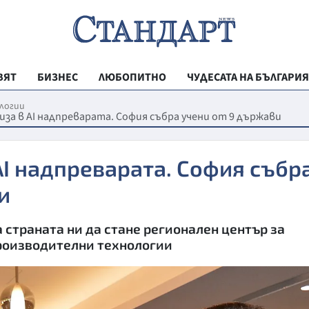
ВЯТ
БИЗНЕС
ЛЮБОПИТНО
ЧУДЕСАТА НА БЪЛГАРИЯ
РЕГИОНАЛНИ
логии
иза в AI надпреварата. София събра учени от 9 държави
ВЕСТНИК СТА
МЛАДЕЖКА АК
AI надпреварата. София събр
ЗДРАВЕ
и
ОБРАЗОВАНИ
страната ни да стане регионален център за
МОЯТ ГРАД
роизводителни технологии
ТЕХНОЛОГИИ
ДА!НА БЪЛГАР
ДА! НА БЪЛГ