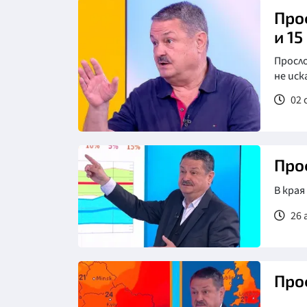
Про
и 
Просл
не иск
02 
Про
В края
26 
Про