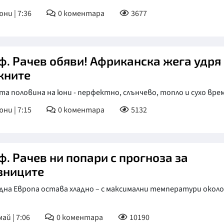
юни | 7:36
0
коментара
3677
ф. Рачев обяви! Африканска жега удря
кните
а половина на юни - перфектно, слънчево, топло и сухо вре
юни | 7:15
0
коментара
5132
ф. Рачев ни попари с прогноза за
зниците
дна Европа остава хладно – с максимални температури около
ай | 7:06
0
коментара
10190