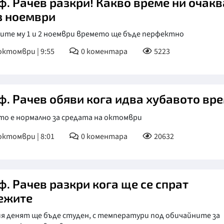
ф. Рачев разкри! Какво време ни очакв
з ноември
ите му 1 и 2 ноември времето ще бъде перфектно
октомври | 9:55
0
коментара
5223
ф. Рачев обяви кога идва хубавото вр
то е нормално за средата на октомври
октомври | 8:01
0
коментара
20632
ф. Рачев разкри кога ще се спрат
ежите
я денят ще бъде студен, с температури под обичайните за