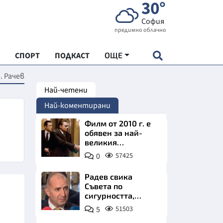
30°
София
предимно облачно
СПОРТ
ПОДКАСТ
ОЩЕ
. Рачев
Най-четени
НДАРТ
Най-коментирани
АДЕМИЯ "ЧУДЕСАТА НА БЪЛГАРИЯ"
Филм от 2010 г. е
обявен за най-
великия
Е
психологически
0
57425
трилър в
историята
Радев свика
Съвета по
сигурността,
СКАТА ХРАНА
следва ключово
5
51503
изявление
АРСКАТА ИКОНОМИКА