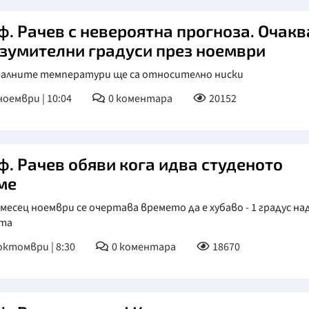
ф. Рачев с невероятна прогноза. Очакв
изумителни градуси през ноември
алните температури ще са относително ниски
ноември | 10:04
0
коментара
20152
ф. Рачев обяви кога идва студеното
ме
месец ноември се очертава времето да е хубаво - 1 градус на
та
октомври | 8:30
0
коментара
18670