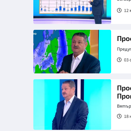
12 м
Снимка: bTV
Проф
Предуп
03 
Про
Про
Вятъръ
18 