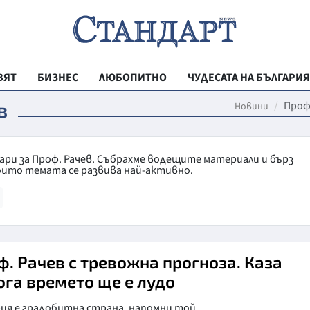
ВЯТ
БИЗНЕС
ЛЮБОПИТНО
ЧУДЕСАТА НА БЪЛГАРИЯ
РЕГИОНАЛНИ
в
Проф
Новини
ВЕСТНИК СТА
МЛАДЕЖКА АК
ари за Проф. Рачев. Събрахме водещите материали и бърз
оито темата се развива най-активно.
ЗДРАВЕ
ОБРАЗОВАНИ
МОЯТ ГРАД
ТЕХНОЛОГИИ
ф. Рачев с тревожна прогноза. Каза
ога времето ще е лудо
ДА!НА БЪЛГАР
ДА! НА БЪЛГ
рия е градобитна страна, напомни той