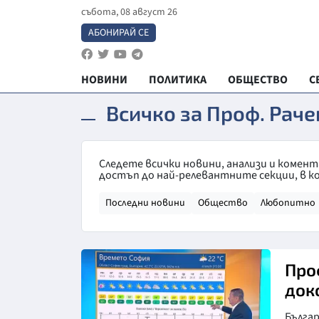
събота, 08 август 26
АБОНИРАЙ СЕ
НОВИНИ
ПОЛИТИКА
ОБЩЕСТВО
С
Всичко за Проф. Раче
Следете всички новини, анализи и комент
достъп до най-релевантните секции, в к
Последни новини
Общество
Любопитно
Про
док
Бълга