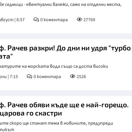
ве седмици - евентуални валежи, само на отделни места,
август | 6:57
0
коментара
27769
чев разкри! До дни ни удря "турбо
ата"
ратурите на морската вода също са доста високи
ли | 7:15
0
коментара
2526
ф. Рачев обяви къде ще е най-горещо.
царова го скастри
ите скоро ще станат тема в новините, предупреди
тикът