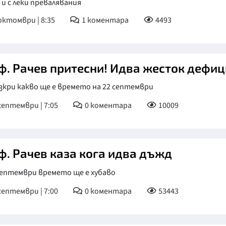
 и с леки превалявания
октомври | 8:35
1
коментара
4493
ф. Рачев притесни! Идва жесток дефиц
зкри какво ще е времето на 22 септември
септември | 7:05
0
коментара
10009
ф. Рачев каза кога идва дъжд
септември времето ще е хубаво
септември | 7:00
0
коментара
53443