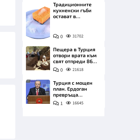
Традиционните
кухненски гъби
остават в
миналото. Какво
се използва сега?
Снимка:
0
31702
Пиксабей
НИЦИ
Пещера в Турция
отвори врата към
свят отпреди 86
000 години
0
21618
КРАЙНА
Турция с мощен
план. Ердоган
превръща
Джейхан в
1
16645
петролно чудо