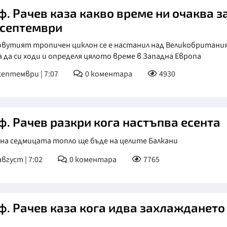
ф. Рачев каза какво време ни очаква за
15 септември
овутият тропичен циклон се е настанил над Великобритания
а да си ходи и определя цялото време в Западна Европа
септември | 7:07
0
коментара
4930
ф. Рачев разкри кога настъпва есента
 на седмицата топло ще бъде на целите Балкани
август | 7:02
0
коментара
7765
ф. Рачев каза кога идва захлаждането