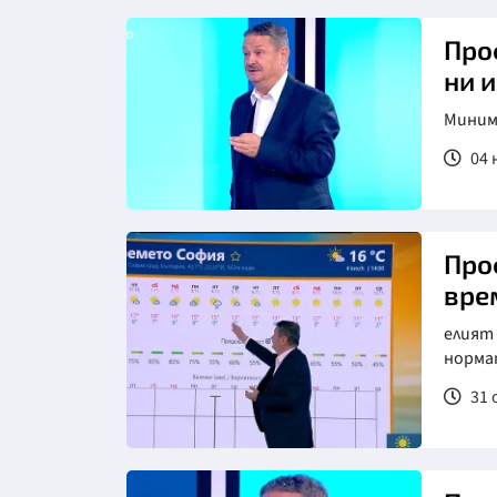
Про
ни 
Миним
04 
Про
вре
елият 
норма
31 