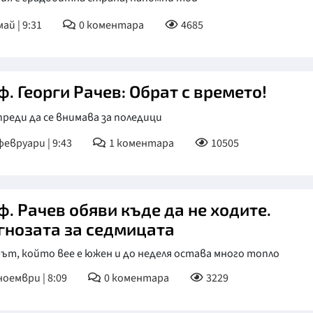
КУЛТУРА
ай | 9:31
0
коментара
4685
ПРАВОСЪДИЕ
КРИМИ
. Георги Рачев: Обрат с времето!
КИБЕРЗАЩИТ
реди да се внимава за поледици
ВЯРА
февруари | 9:43
1
коментара
10505
ОБЯВИ
ВОЙНАТА В У
ВРЕМЕТО
ф. Рачев обяви къде да не ходите.
гнозата за седмицата
т, който вее е южен и до неделя остава много топло
ноември | 8:09
0
коментара
3229