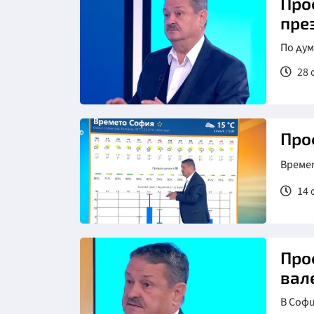
Про
пре
По дум
28 
Про
Време
14 
Про
вал
В Софи