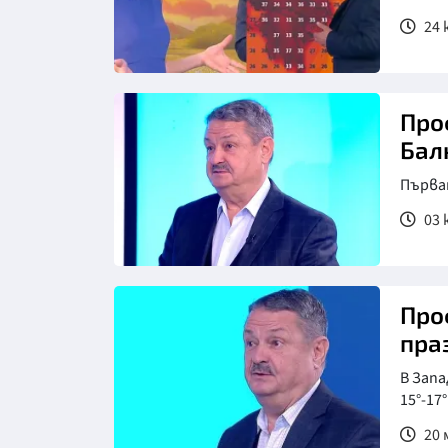
24 
Про
Бал
Първат
03 
Про
пра
В Запа
15°-17°
20 м