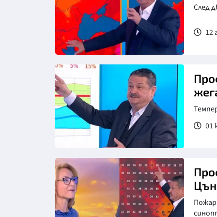
След д
12 
Снимка: бТВ
Проф. Ра
жег
Темпе
01 ю
Про
Цън
Пожар
синоп